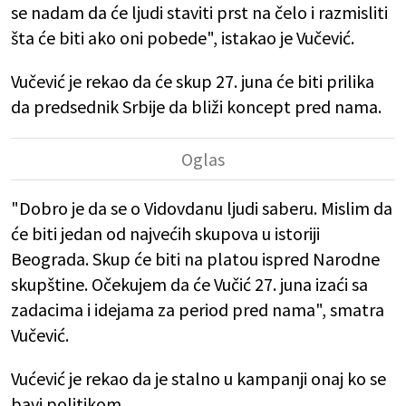
se nadam da će ljudi staviti prst na čelo i razmisliti
šta će biti ako oni pobede", istakao je Vučević.
Vučević je rekao da će skup 27. juna će biti prilika
da predsednik Srbije da bliži koncept pred nama.
"Dobro je da se o Vidovdanu ljudi saberu. Mislim da
će biti jedan od najvećih skupova u istoriji
Beograda. Skup će biti na platou ispred Narodne
skupštine. Očekujem da će Vučić 27. juna izaći sa
zadacima i idejama za period pred nama", smatra
Vučević.
Vućević je rekao da je stalno u kampanji onaj ko se
bavi politikom.