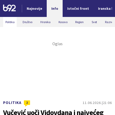
Najnovije
Info
Istočni front
Iranska kr
Nova vest
Politika
Društvo
Hronika
Kosovo
Region
Svet
Razno
POLITIKA
11.06.2026.
21:06
2
Vučević uoči Vidovdana i najvećeg