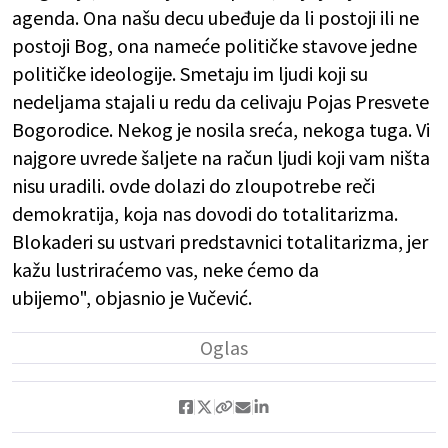
agenda. Ona našu decu ubeđuje da li postoji ili ne
postoji Bog, ona nameće političke stavove jedne
političke ideologije. Smetaju im ljudi koji su
nedeljama stajali u redu da celivaju Pojas Presvete
Bogorodice. Nekog je nosila sreća, nekoga tuga. Vi
najgore uvrede šaljete na račun ljudi koji vam ništa
nisu uradili. ovde dolazi do zloupotrebe reči
demokratija, koja nas dovodi do totalitarizma.
Blokaderi su ustvari predstavnici totalitarizma, jer
kažu lustriraćemo vas, neke ćemo da
ubijemo", objasnio je Vučević.