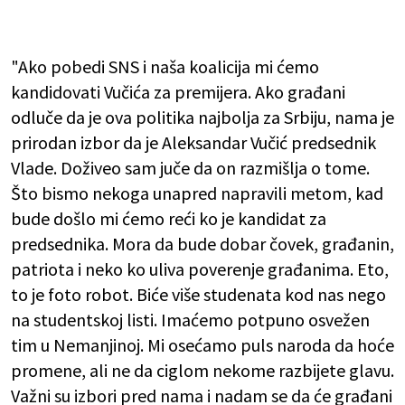
"Ako pobedi SNS i naša koalicija mi ćemo
kandidovati Vučića za premijera. Ako građani
odluče da je ova politika najbolja za Srbiju, nama je
prirodan izbor da je Aleksandar Vučić predsednik
Vlade. Doživeo sam juče da on razmišlja o tome.
Što bismo nekoga unapred napravili metom, kad
bude došlo mi ćemo reći ko je kandidat za
predsednika. Mora da bude dobar čovek, građanin,
patriota i neko ko uliva poverenje građanima. Eto,
to je foto robot. Biće više studenata kod nas nego
na studentskoj listi. Imaćemo potpuno osvežen
tim u Nemanjinoj. Mi osećamo puls naroda da hoće
promene, ali ne da ciglom nekome razbijete glavu.
Važni su izbori pred nama i nadam se da će građani