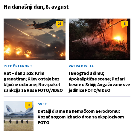
Na današnji dan, 8. avgust
21
6
ISTOČNI FRONT
VATRA DIVLJA
Rat – dan 1.625: Krim
I Beograd u dimu;
granatiran; Kijev ostaje bez
Apokaliptične scene; Požari
ključne odbrane; Novi paket
besne u Srbiji; Angažovane sve
sankcija za Ruse FOTO/VIDEO
jedinice FOTO/VIDEO
SVET
0
Detalji drame na nemačkom aerodromu:
Vozač nogom izbacio dron sa eksplozivom
FOTO