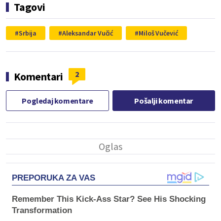
Tagovi
Srbija
Aleksandar Vučić
Miloš Vučević
2
Komentari
Pogledaj komentare
Pošalji komentar
PREPORUKA ZA VAS
Remember This Kick-Ass Star? See His Shocking
Transformation