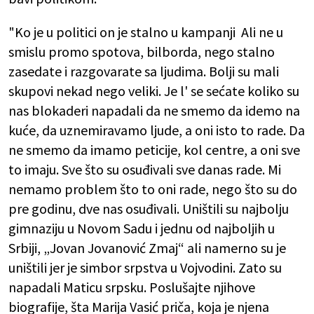
"Ko je u politici on je stalno u kampanji Ali ne u
smislu promo spotova, bilborda, nego stalno
zasedate i razgovarate sa ljudima. Bolji su mali
skupovi nekad nego veliki. Je l' se sećate koliko su
nas blokaderi napadali da ne smemo da idemo na
kuće, da uznemiravamo ljude, a oni isto to rade. Da
ne smemo da imamo peticije, kol centre, a oni sve
to imaju. Sve što su osuđivali sve danas rade. Mi
nemamo problem što to oni rade, nego što su do
pre godinu, dve nas osuđivali. Uništili su najbolju
gimnaziju u Novom Sadu i jednu od najboljih u
Srbiji, „Jovan Jovanović Zmaj“ ali namerno su je
uništili jer je simbor srpstva u Vojvodini. Zato su
napadali Maticu srpsku. Poslušajte njihove
biografije, šta Marija Vasić priča, koja je njena