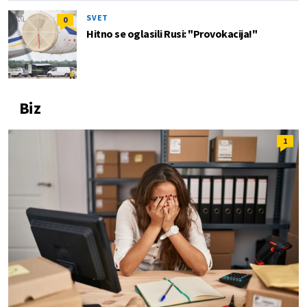
SVET
0
Hitno se oglasili Rusi: "Provokacija!"
Biz
1