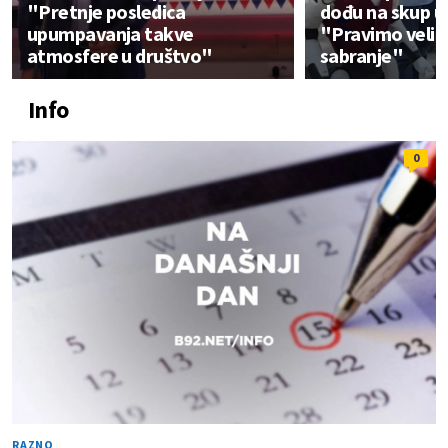
"Pretnje posledica
dođu na skup u
upumpavanja takve
"Pravimo veli
atmosfere u društvo"
sabranje"
Info
0
RAZNO