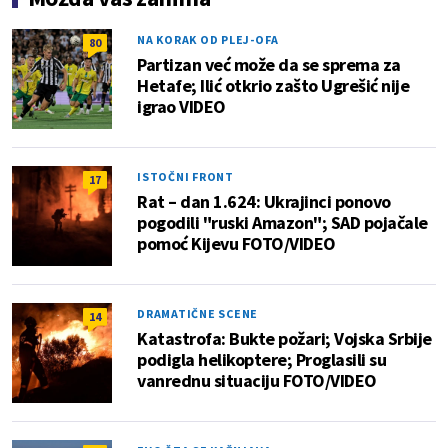
NA KORAK OD PLEJ-OFA
80
Partizan već može da se sprema za
Hetafe; Ilić otkrio zašto Ugrešić nije
igrao VIDEO
ISTOČNI FRONT
17
Rat – dan 1.624: Ukrajinci ponovo
pogodili "ruski Amazon"; SAD pojačale
pomoć Kijevu FOTO/VIDEO
DRAMATIČNE SCENE
14
Katastrofa: Bukte požari; Vojska Srbije
podigla helikoptere; Proglasili su
vanrednu situaciju FOTO/VIDEO