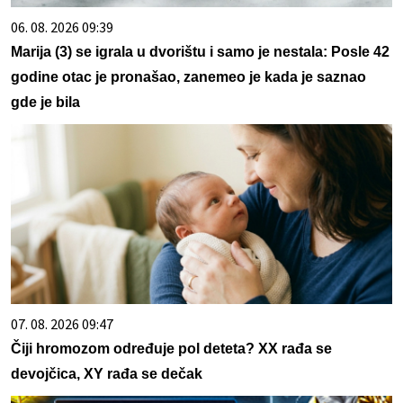
06. 08. 2026 09:39
Marija (3) se igrala u dvorištu i samo je nestala: Posle 42
godine otac je pronašao, zanemeo je kada je saznao
gde je bila
07. 08. 2026 09:47
Čiji hromozom određuje pol deteta? XX rađa se
devojčica, XY rađa se dečak