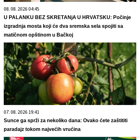
08. 08. 2026 04:45
U PALANKU BEZ SKRETANjA U HRVATSKU: Počinje
izgradnja mosta koji će dva sremska sela spojiti sa
matičnom opštinom u Bačkoj
07. 08. 2026 19:41
Sunce ga sprži za nekoliko dana: Ovako ćete zaštititi
paradajz tokom najvećih vrućina