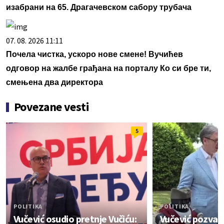
изабрани на 65. Драгачевском сабору трубача
07. 08. 2026 11:11
Почела чистка, ускоро нове смене! Вучићев
одговор на жалбе грађана на порталу Ко си бре ти,
смењена два директора
Povezane vesti
5
POLITIKA
POLITIKA
Vučević osudio pretnje Vučiću:
Vučević pozvao 