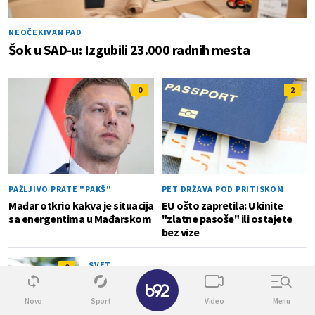
NEOČEKIVAN PAD
Šok u SAD-u: Izgubili 23.000 radnih mesta
0
2
PAŽLJIVO PRATE "PAKŠ"
PET DRŽAVA POD PRITISKOM
Mađar otkrio kakva je situacija
EU ošto zapretila: Ukinite
sa energentima u Mađarskom
"zlatne pasoše" ili ostajete
bez vize
SVET
0
✕
Najniža godišnja inflacija u Grčkoj u zadnjih
pet meseci
Novo
Sport
Video
Menu