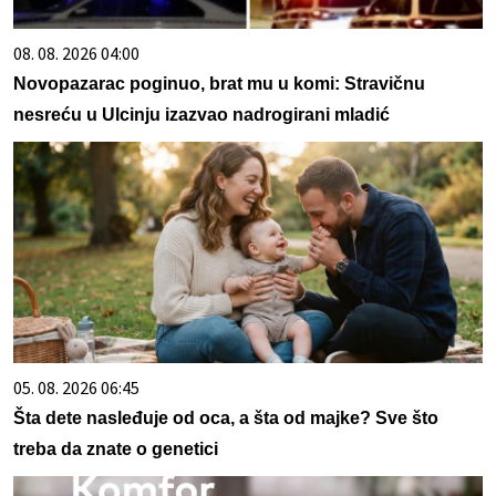
08. 08. 2026 04:00
Novopazarac poginuo, brat mu u komi: Stravičnu
nesreću u Ulcinju izazvao nadrogirani mladić
05. 08. 2026 06:45
Šta dete nasleđuje od oca, a šta od majke? Sve što
treba da znate o genetici