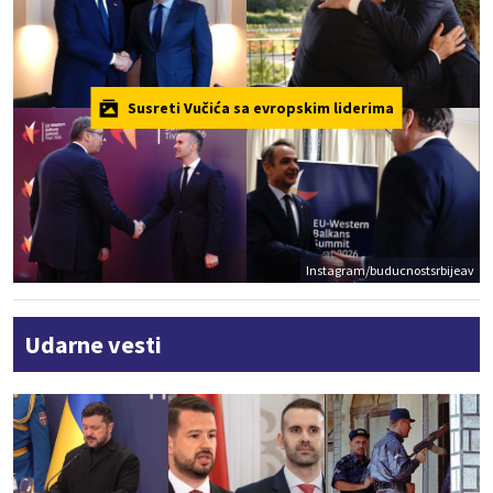
Susreti Vučića sa evropskim liderima
Instagram/buducnostsrbijeav
Udarne vesti