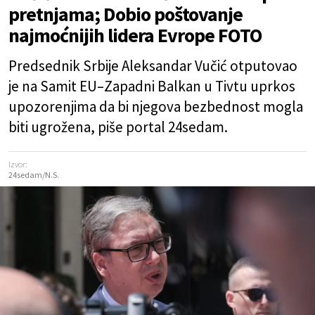
pretnjama; Dobio poštovanje
najmoćnijih lidera Evrope FOTO
Predsednik Srbije Aleksandar Vučić otputovao
je na Samit EU–Zapadni Balkan u Tivtu uprkos
upozorenjima da bi njegova bezbednost mogla
biti ugrožena, piše portal 24sedam.
Izvor:
24sedam/N.S.