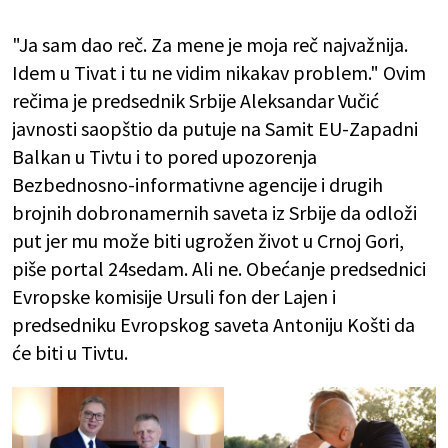
"Ja sam dao reč. Za mene je moja reč najvažnija.
Idem u Tivat i tu ne vidim nikakav problem." Ovim
rečima je predsednik Srbije Aleksandar Vučić
javnosti saopštio da putuje na Samit EU-Zapadni
Balkan u Tivtu i to pored upozorenja
Bezbednosno-informativne agencije i drugih
brojnih dobronamernih saveta iz Srbije da odloži
put jer mu može biti ugrožen život u Crnoj Gori,
piše portal 24sedam. Ali ne. Obećanje ​predsednici
Evropske komisije Ursuli fon der Lajen i
predsedniku Evropskog saveta Antoniju Košti da
će biti u Tivtu.