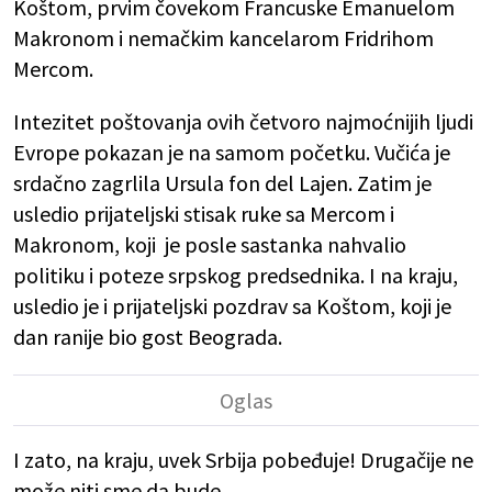
Koštom, prvim čovekom Francuske Emanuelom
Makronom i nemačkim kancelarom Fridrihom
Mercom.
Intezitet poštovanja ovih četvoro najmoćnijih ljudi
Evrope pokazan je na samom početku. Vučića je
srdačno zagrlila Ursula fon del Lajen. Zatim je
usledio prijateljski stisak ruke sa Mercom i
Makronom, koji je posle sastanka nahvalio
politiku i poteze srpskog predsednika. I na kraju,
usledio je i prijateljski pozdrav sa Koštom, koji je
dan ranije bio gost Beograda.
I zato, na kraju, uvek Srbija pobeđuje! Drugačije ne
može niti sme da bude.