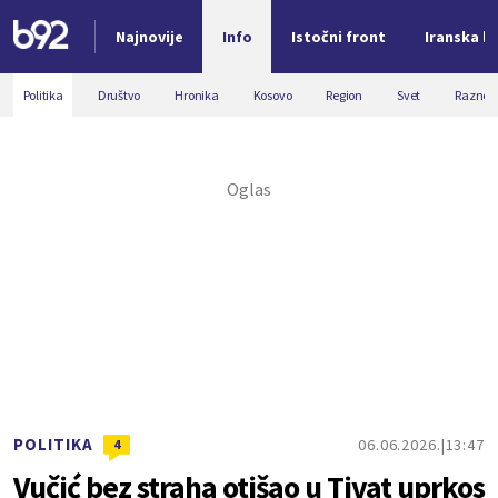
Najnovije
Info
Istočni front
Iranska kr
Nova vest
Politika
Društvo
Hronika
Kosovo
Region
Svet
Razno
POLITIKA
06.06.2026.
13:47
4
Vučić bez straha otišao u Tivat uprkos