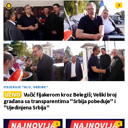
2
ODJEKUJE "ACO, SRBINE"
UŽIVO
Vučić fijakerom kroz Belegiš; Veliki broj
građana sa transparentima "Srbija pobeđuje" i
"Ujedinjena Srbija"
1
0