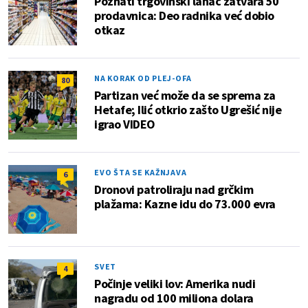
Poznati trgovinski lanac zatvara 50
prodavnica: Deo radnika već dobio
otkaz
NA KORAK OD PLEJ-OFA
80
Partizan već može da se sprema za
Hetafe; Ilić otkrio zašto Ugrešić nije
igrao VIDEO
EVO ŠTA SE KAŽNJAVA
6
Dronovi patroliraju nad grčkim
plažama: Kazne idu do 73.000 evra
SVET
4
Počinje veliki lov: Amerika nudi
nagradu od 100 miliona dolara