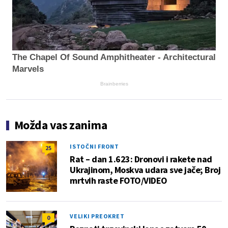
The Chapel Of Sound Amphitheater - Architectural
Marvels
Brainberries
Možda vas zanima
ISTOČNI FRONT
25
Rat – dan 1.623: Dronovi i rakete nad
Ukrajinom, Moskva udara sve jače; Broj
mrtvih raste FOTO/VIDEO
VELIKI PREOKRET
0