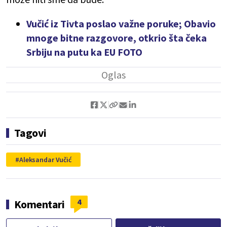
Vučić iz Tivta poslao važne poruke; Obavio
mnoge bitne razgovore, otkrio šta čeka
Srbiju na putu ka EU FOTO
Tagovi
Aleksandar Vučić
4
Komentari