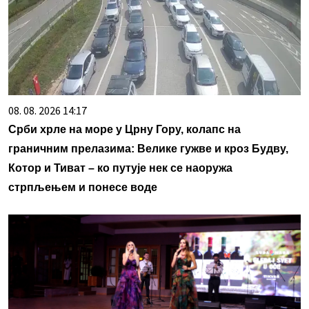
08. 08. 2026 14:17
Срби хрле на море у Црну Гору, колапс на
граничним прелазима: Велике гужве и кроз Будву,
Котор и Тиват – ко путује нек се наоружа
стрпљењем и понесе воде