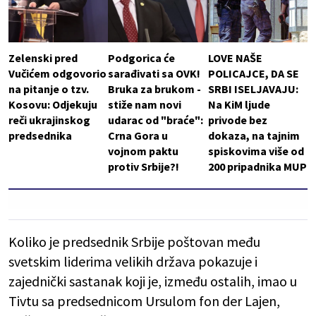
Zelenski pred
Podgorica će
LOVE NAŠE
Vučićem odgovorio
sarađivati sa OVK!
POLICAJCE, DA SE
na pitanje o tzv.
Bruka za brukom -
SRBI ISELJAVAJU:
Kosovu: Odjekuju
stiže nam novi
Na KiM ljude
reči ukrajinskog
udarac od "braće":
privode bez
predsednika
Crna Gora u
dokaza, na tajnim
vojnom paktu
spiskovima više od
protiv Srbije?!
200 pripadnika MUP
Koliko je predsednik Srbije poštovan među
svetskim liderima velikih država pokazuje i
zajednički sastanak koji je, između ostalih, imao u
Tivtu sa predsednicom Ursulom fon der Lajen,