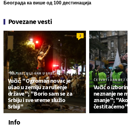
Београда ка више од 100 дестинација
Povezane vesti
2
"NAJSREĆNIJI SAM U SRBIJI"
Vučić: "Ogroman novac je
ČETVRTI DAN BEZ 
ušao u zemlju za rušenje
Vučić o izbori
države"; "Borio sam se za
neznanje ne mo
Srbiju i sve vreme služio
znanje"; "Ako s
Srbiji"
čestitaćemo"
Info