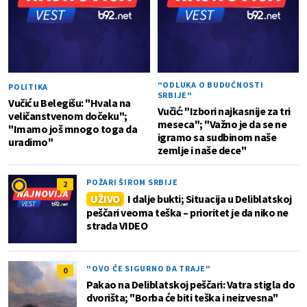
"ODLUKA O BUDUĆNOSTI
POLITIKA
SRBIJE"
Vučić u Belegišu: "Hvala na
Vučić: "Izbori najkasnije za tri
veličanstvenom dočeku";
meseca"; "Važno je da se ne
"Imamo još mnogo toga da
igramo sa sudbinom naše
uradimo"
zemlje i naše dece"
POŽARI ŠIROM SRBIJE
2
UŽIVO
I dalje bukti; Situacija u Deliblatskoj
peščari veoma teška – prioritet je da niko ne
strada VIDEO
"OVO ĆE SIGURNO DA TRAJE"
0
Pakao na Deliblatskoj peščari: Vatra stigla do
dvorišta; "Borba će biti teška i neizvesna"