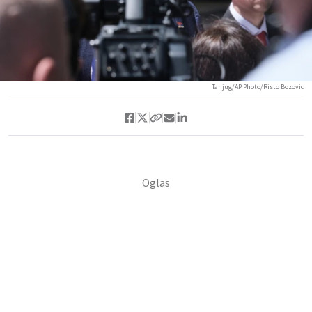
Tanjug/AP Photo/Risto Bozovic