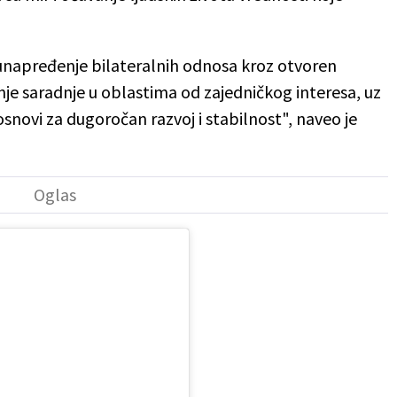
 unapređenje bilateralnih odnosa kroz otvoren
je saradnje u oblastima od zajedničkog interesa, uz
novi za dugoročan razvoj i stabilnost", naveo je