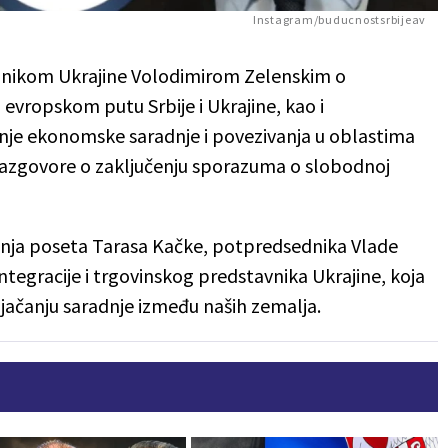
Instagram/buducnostsrbijeav
dnikom Ukrajine Volodimirom Zelenskim o
evropskom putu Srbije i Ukrajine, kao i
e ekonomske saradnje i povezivanja u oblastima
i razgovore o zaključenju sporazuma o slobodnoj
ašnja poseta Tarasa Kačke, potpredsednika Vlade
ntegracije i trgovinskog predstavnika Ukrajine, koja
 jačanju saradnje između naših zemalja.