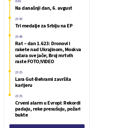
0:00
Na današnji dan, 6. avgust
23:50
Tri medalje za Srbiju na EP
23:48
Rat – dan 1.623: Dronovi i
rakete nad Ukrajinom, Moskva
udara sve jače; Broj mrtvih
raste FOTO/VIDEO
23:35
Lara Gut-Behrami završila
karijeru
23:35
Crveni alarm u Evropi: Rekordi
padaju, reke presušuju, požari
bukte