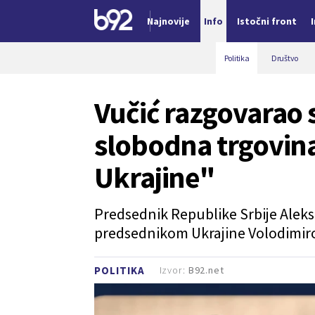
Najnovije
Info
Istočni front
Nova vest
Politika
Društvo
Vučić razgovarao 
slobodna trgovina 
Ukrajine"
Predsednik Republike Srbije Aleks
predsednikom Ukrajine Volodimir
Izvor:
B92.net
POLITIKA