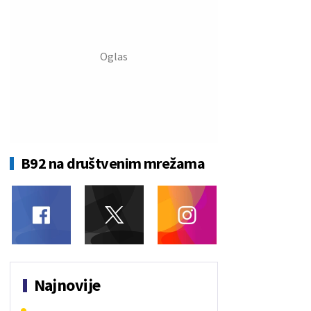
B92 na društvenim mrežama
Najnovije