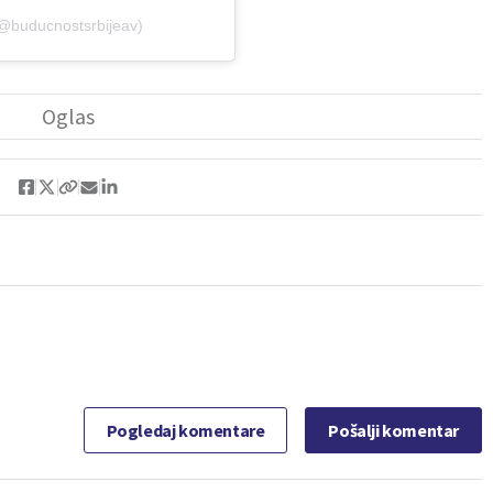
(@buducnostsrbijeav)
Pogledaj komentare
Pošalji komentar