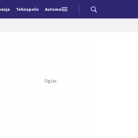
vanja
Tehnopolis
Automobili