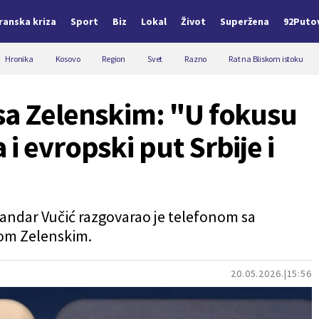
Iranska kriza
Sport
Biz
Lokal
Život
Superžena
92Puto
Hronika
Kosovo
Region
Svet
Razno
Rat na Bliskom istoku
sa Zelenskim: "U fokusu
i evropski put Srbije i
andar Vučić razgovarao je telefonom sa
om Zelenskim.
20.05.2026.
15:56