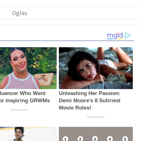
fluencer Who Went
Unleashing Her Passion:
For Inspiring GRWMs
Demi Moore's 8 Sultriest
Movie Roles!
Brainberries
Brainberries