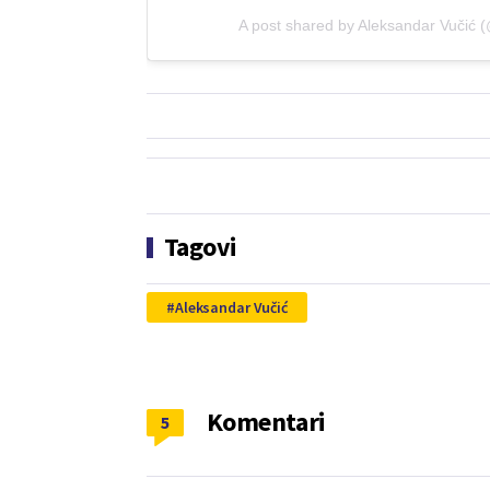
A post shared by Aleksandar Vučić 
Tagovi
Aleksandar Vučić
Komentari
5