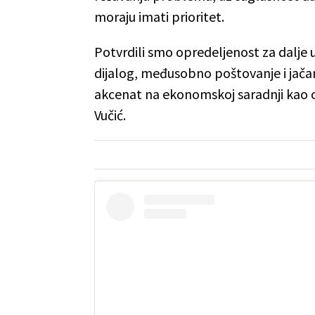
moraju imati prioritet.
Potvrdili smo opredeljenost za dalje
dijalog, međusobno poštovanje i jačan
akcenat na ekonomskoj saradnji kao os
Vučić.