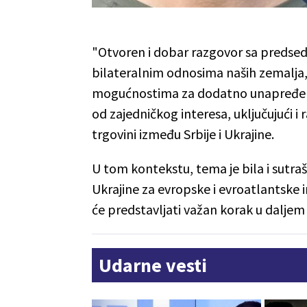
"Otvoren i dobar razgovor sa predse
bilateralnim odnosima naših zemalja, 
mogućnostima za dodatno unapređenj
od zajedničkog interesa, uključujući 
trgovini između Srbije i Ukrajine.
U tom kontekstu, tema je bila i sutr
Ukrajine za evropske i evroatlantske i
će predstavljati važan korak u daljem
Udarne vesti