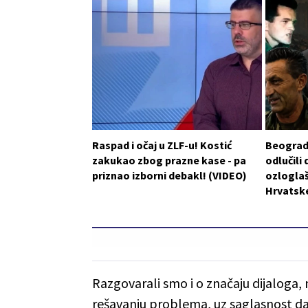
Raspad i očaj u ZLF-u! Kostić
Beograd 
zakukao zbog prazne kase - pa
odlučili 
priznao izborni debakl! (VIDEO)
ozlogla
Hrvatske
Razgovarali smo i o značaju dijalog
rešavanju problema, uz saglasnost da s