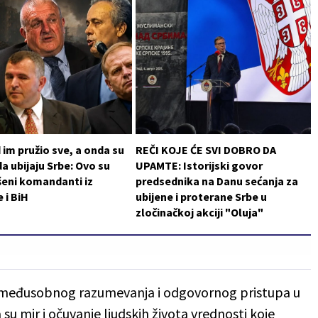
im pružio sve, a onda su
REČI KOJE ĆE SVI DOBRO DA
da ubijaju Srbe: Ovo su
UPAMTE: Istorijski govor
šeni komandanti iz
predsednika na Danu sećanja za
 i BiH
ubijene i proterane Srbe u
zločinačkoj akciji "Oluja"
a, međusobnog razumevanja i odgovornog pristupa u
u mir i očuvanje ljudskih života vrednosti koje