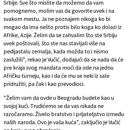
Srbije. Sve što mislite da možemo da vam
pomognemo, molim vas da govorite uvek i na
svakom mestu. Ja ne poznajem nikoga ko bi
mogao da ima nešto protiv bilo koga ko dolazi iz
Afrike, Azije. Želim da se zahvalim što ste Srbiju
uvek poštovali, što ste nas stavljali više na
pedijastalu zemalja, kada možda to i nismo
zaslužili", rekao je Vučić, dodajući da se nada da će
pre kraja svog mandata moći da ode na jednu
Afričku turneju, kao i da će mu se neki iz sale
pridružiti, pa čak i kao prevodioci.
"Želim vam da ovde u Beogradu budete kao u
svojoj kući. Trudićemo se da vas nikada ne
razočaramo. Živelo bratstvo i prijateljstvo između
naših naroda. Ovo je vaša kuća", zaključio je Vučić