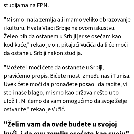
studijama na FPN.
"Mi smo mala zemlja ali imamo veliko obrazovanje
i kulturu. Hvala Vladi Srbije na ovom iskustvu.
Želeo bih da ostanem u Srbiji jer se osećam kao
kod kuće," rekao je on, pitajući Vučića da li će moći
da ostane u Srbiji nakon studija.
"Možete i moći ćete da ostanete u Srbiji,
pravićemo propis. Bićete most između nas i Tunisa.
Uvek ćete moći da pronađete posao i da radite, vi
ste i naše blago, mi smo kao država nešto u to
uložili. Mi ćemo da vam omogućimo da svoje želje
ostvarite," rekao je Vučić.
"Želim vam da ovde budete u svojoj
kući, i da ovu zemlju osećate kao svoju"