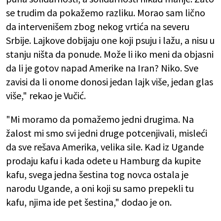
se trudim da pokažemo razliku. Morao sam lično
da intervenišem zbog nekog vrtića na severu
Srbije. Lajkove dobijaju one koji psuju i lažu, a nisu u
stanju ništa da ponude. Može li iko meni da objasni
da li je gotov napad Amerike na Iran? Niko. Sve
zavisi da li onome donosi jedan lajk više, jedan glas
više," rekao je Vučić.
"Mi moramo da pomažemo jedni drugima. Na
žalost mi smo svi jedni druge potcenjivali, misleći
da sve rešava Amerika, velika sile. Kad iz Ugande
prodaju kafu i kada odete u Hamburg da kupite
kafu, svega jedna šestina tog novca ostala je
narodu Ugande, a oni koji su samo prepekli tu
kafu, njima ide pet šestina," dodao je on.