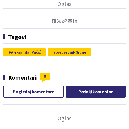
Tagovi
Aleksandar Vučić
predsednik Srbije
8
Komentari
Pogledaj komentare
Pošalji komentar