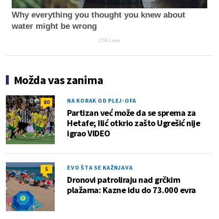
Why everything you thought you knew about
water might be wrong
CTA Love
Možda vas zanima
NA KORAK OD PLEJ-OFA
80
Partizan već može da se sprema za
Hetafe; Ilić otkrio zašto Ugrešić nije
igrao VIDEO
EVO ŠTA SE KAŽNJAVA
5
Dronovi patroliraju nad grčkim
plažama: Kazne idu do 73.000 evra