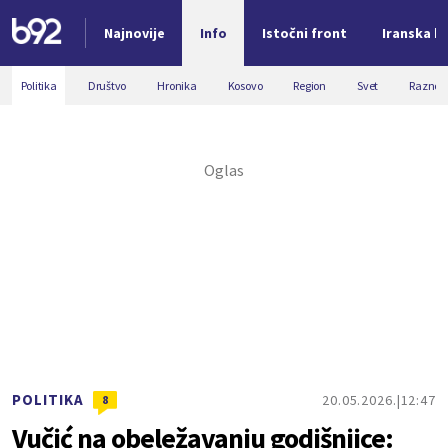
Najnovije
Info
Istočni front
Iranska kr
Nova vest
Politika
Društvo
Hronika
Kosovo
Region
Svet
Razno
POLITIKA
20.05.2026.
12:47
8
Vučić na obeležavanju godišnjice: