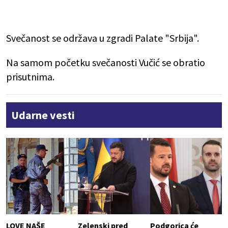
Svečanost se održava u zgradi Palate "Srbija".
Na samom početku svečanosti Vučić se obratio
prisutnima.
Udarne vesti
LOVE NAŠE
Zelenski pred
Podgorica će