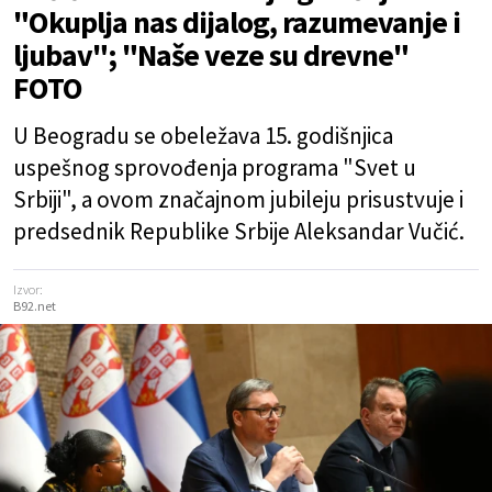
"Okuplja nas dijalog, razumevanje i
ljubav"; "Naše veze su drevne"
FOTO
U Beogradu se obeležava 15. godišnjica
uspešnog sprovođenja programa "Svet u
Srbiji", a ovom značajnom jubileju prisustvuje i
predsednik Republike Srbije Aleksandar Vučić.
Izvor:
B92.net