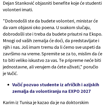
Dejan Stanković objasniti benefite koje će studenti
volonteri imati.
"Dobrodošli ste da budete volonteri, ministar će
da vam objasni oko poena. U svakom slučaju,
dobrodošli ste i treba da budete prisutni na Ekspo.
Mnogi od vaših zemalja će doći, da predstavljate i
njih i nas. Još imam tremu da li ćemo sve uspeti da
završimo na vreme. Spremite se za to, mislim da će
to biti veliko iskustvo za vas. Te pripreme neće biti
jednostavne, ali verujem da ćete uživati," poručio
je Vučić.
Vučić pozvao studente iz afričkih i azijskih
zemalja da volontiranju na EXPO 2027
Karim iz Tunisa je kazao da je na doktorskim