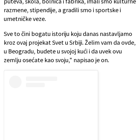
puteva, škola, bolnica i fabrika, imali smo kulturne
razmene, stipendije, a gradili smo i sportske i
umetničke veze.
Sve to čini bogatu istoriju koju danas nastavljamo
kroz ovaj projekat Svet u Srbiji. Želim vam da ovde,
u Beogradu, budete u svojoj kući i da uvek ovu
zemlju osećate kao svoju," napisao je on.