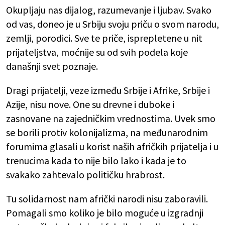
Okupljaju nas dijalog, razumevanje i ljubav. Svako
od vas, doneo je u Srbiju svoju priču o svom narodu,
zemlji, porodici. Sve te priče, isprepletene u nit
prijateljstva, moćnije su od svih podela koje
današnji svet poznaje.
Dragi prijatelji, veze između Srbije i Afrike, Srbije i
Azije, nisu nove. One su drevne i duboke i
zasnovane na zajedničkim vrednostima. Uvek smo
se borili protiv kolonijalizma, na međunarodnim
forumima glasali u korist naših afričkih prijatelja i u
trenucima kada to nije bilo lako i kada je to
svakako zahtevalo političku hrabrost.
Tu solidarnost nam afrički narodi nisu zaboravili.
Pomagali smo koliko je bilo moguće u izgradnji