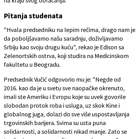
na kraju svog obraćanja.
Pitanja studenata
"Hvala predsedniku na lepim rečima, drago nam je
da poboljšavamo našu saradnju, doživljavamo
Srbiju kao svoju drugu kuću", rekao je Edison sa
Zelenortskih ostrva, koji studira na Medicinskom
fakultetu u Beogradu.
Predsednik Vučić odgovorio mu je: "Negde od
2016. kao da je u svetu sve naopačke okrenuto,
imali ste Ameriku i Evropu koje su uvek govorile
slobodan protok roba i usluga, uz skok Kine i
globalnog juga, dolazi do sve više uspostavljanja
trgovinskih barijera. Svima su usta puna
solidarnosti, a solidarnosti nikad manje. Zato se