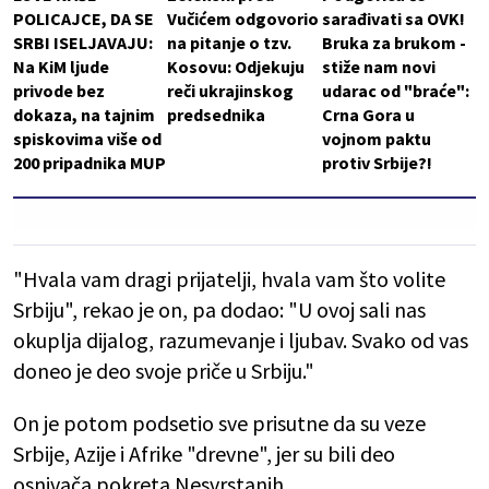
POLICAJCE, DA SE
Vučićem odgovorio
sarađivati sa OVK!
SRBI ISELJAVAJU:
na pitanje o tzv.
Bruka za brukom -
Na KiM ljude
Kosovu: Odjekuju
stiže nam novi
privode bez
reči ukrajinskog
udarac od "braće":
dokaza, na tajnim
predsednika
Crna Gora u
spiskovima više od
vojnom paktu
200 pripadnika MUP
protiv Srbije?!
"Hvala vam dragi prijatelji, hvala vam što volite
Srbiju", rekao je on, pa dodao: "U ovoj sali nas
okuplja dijalog, razumevanje i ljubav. Svako od vas
doneo je deo svoje priče u Srbiju."
On je potom podsetio sve prisutne da su veze
Srbije, Azije i Afrike "drevne", jer su bili deo
osnivača pokreta Nesvrstanih.