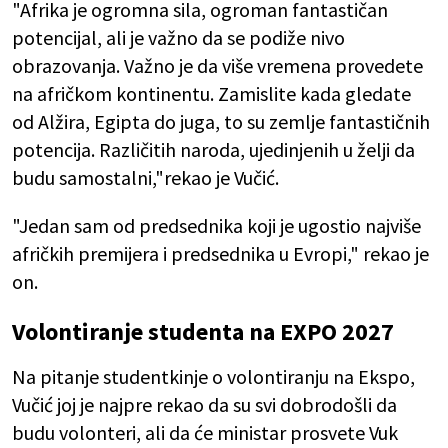
"Afrika je ogromna sila, ogroman fantastičan
potencijal, ali je važno da se podiže nivo
obrazovanja. Važno je da više vremena provedete
na afričkom kontinentu. Zamislite kada gledate
od Alžira, Egipta do juga, to su zemlje fantastičnih
potencija. Različitih naroda, ujedinjenih u želji da
budu samostalni,"rekao je Vučić.
"Jedan sam od predsednika koji je ugostio najviše
afričkih premijera i predsednika u Evropi," rekao je
on.
Volontiranje studenta na EXPO 2027
Na pitanje studentkinje o volontiranju na Ekspo,
Vučić joj je najpre rekao da su svi dobrodošli da
budu volonteri, ali da će ministar prosvete Vuk