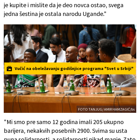
je kupite i mislite da je deo novca ostao, svega
jedna šestina je ostala narodu Ugande."
Vučić na obeležavanju godišnjice programa "Svet u Srbiji"
FOTO TANJUG/ AMIR HAMZAGIĆ/bs
"Mi smo pre samo 12 godina imali 205 ukupno
barijera, nekakvih posebnih 2900. Svima su usta
puna solidarnosti, a solidarnosti nikad manje. Zato