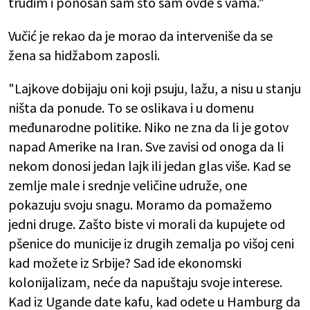
trudim i ponosan sam što sam ovde s vama."
Vučić je rekao da je morao da interveniše da se
žena sa hidžabom zaposli.
"Lajkove dobijaju oni koji psuju, lažu, a nisu u stanju
ništa da ponude. To se oslikava i u domenu
međunarodne politike. Niko ne zna da li je gotov
napad Amerike na Iran. Sve zavisi od onoga da li
nekom donosi jedan lajk ili jedan glas više. Kad se
zemlje male i srednje veličine udruže, one
pokazuju svoju snagu. Moramo da pomažemo
jedni druge. Zašto biste vi morali da kupujete od
pšenice do municije iz drugih zemalja po višoj ceni
kad možete iz Srbije? Sad ide ekonomski
kolonijalizam, neće da napuštaju svoje interese.
Kad iz Ugande date kafu, kad odete u Hamburg da