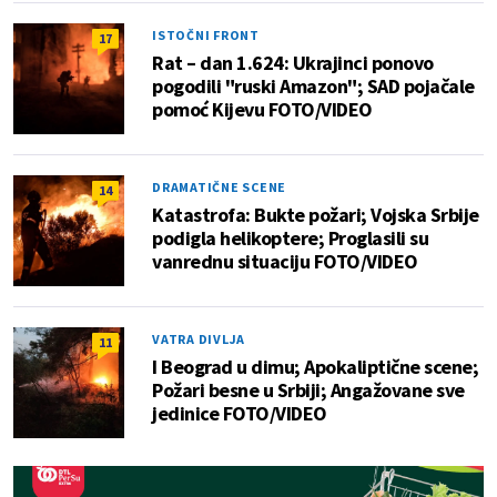
ISTOČNI FRONT
17
Rat – dan 1.624: Ukrajinci ponovo
pogodili "ruski Amazon"; SAD pojačale
pomoć Kijevu FOTO/VIDEO
DRAMATIČNE SCENE
14
Katastrofa: Bukte požari; Vojska Srbije
podigla helikoptere; Proglasili su
vanrednu situaciju FOTO/VIDEO
VATRA DIVLJA
11
I Beograd u dimu; Apokaliptične scene;
Požari besne u Srbiji; Angažovane sve
jedinice FOTO/VIDEO