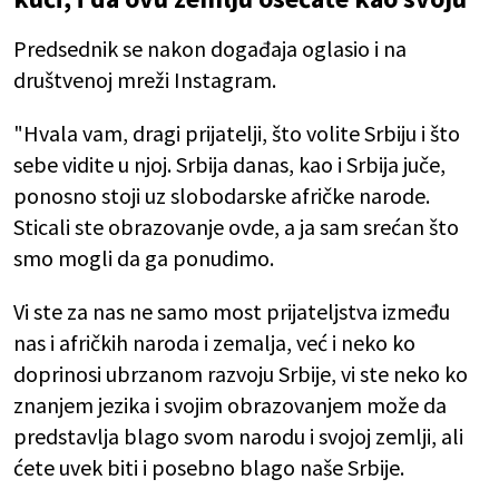
Predsednik se nakon događaja oglasio i na
društvenoj mreži Instagram.
"Hvala vam, dragi prijatelji, što volite Srbiju i što
sebe vidite u njoj. Srbija danas, kao i Srbija juče,
ponosno stoji uz slobodarske afričke narode.
Sticali ste obrazovanje ovde, a ja sam srećan što
smo mogli da ga ponudimo.
Vi ste za nas ne samo most prijateljstva između
nas i afričkih naroda i zemalja, već i neko ko
doprinosi ubrzanom razvoju Srbije, vi ste neko ko
znanjem jezika i svojim obrazovanjem može da
predstavlja blago svom narodu i svojoj zemlji, ali
ćete uvek biti i posebno blago naše Srbije.