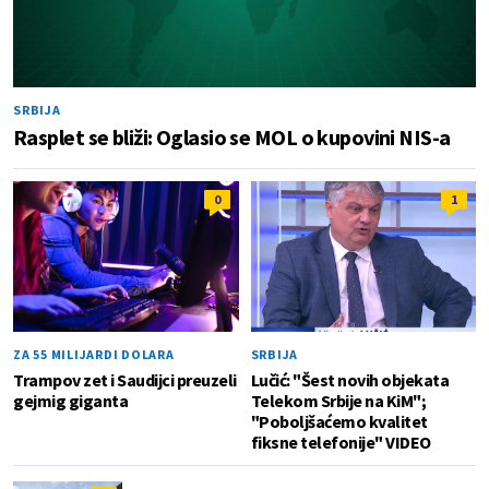
SRBIJA
Rasplet se bliži: Oglasio se MOL o kupovini NIS-a
0
1
ZA 55 MILIJARDI DOLARA
SRBIJA
Trampov zet i Saudijci preuzeli
Lučić: "Šest novih objekata
gejmig giganta
Telekom Srbije na KiM";
"Poboljšaćemo kvalitet
fiksne telefonije" VIDEO