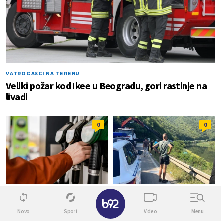
VATROGASCI NA TERENU
Veliki požar kod Ikee u Beogradu, gori rastinje na
livadi
0
0
✕
OPREZ NA PUMPAMA
U TOKU IZVLAČENJE VOZILA
Upozorenje za vozače u
Auto sleteo u jezero
Novo
Sport
Video
Menu
Beogradu: Evo kako navodno
Međuvršje kod Čačka: Vozač