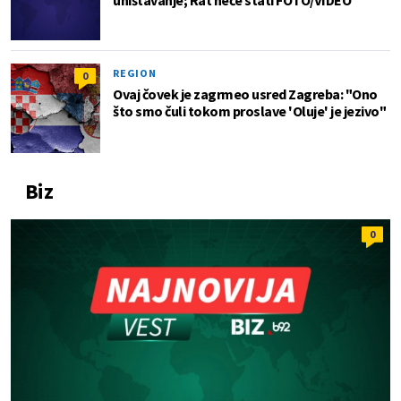
REGION
0
Ovaj čovek je zagrmeo usred Zagreba: "Ono
što smo čuli tokom proslave 'Oluje' je jezivo"
Biz
0