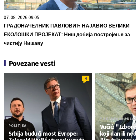
07. 08. 2026 09:05
ГРАДОНАЧЕЛНИК ПАВЛОВИЋ НАЈАВИО ВЕЛИКИ
ЕКОЛОШКИ ПРОЈЕКАТ: Ниш добија постројење за
чистију Нишаву
Povezane vesti
4
"U KAMPANJU ULAZIM
Vučić: "Izbore 
POLITIKA
Srbija budući most Evrope:
koji dan ili nede