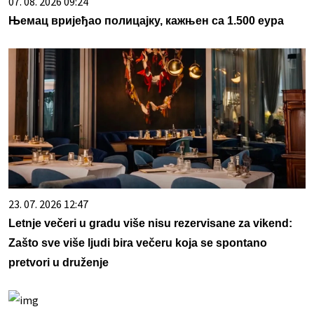
07. 08. 2026 09:24
Њемац вријеђао полицајку, кажњен са 1.500 еура
23. 07. 2026 12:47
Letnje večeri u gradu više nisu rezervisane za vikend:
Zašto sve više ljudi bira večeru koja se spontano
pretvori u druženje