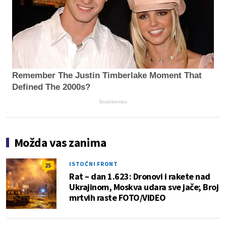
Remember The Justin Timberlake Moment That
Defined The 2000s?
Brainberries
Možda vas zanima
ISTOČNI FRONT
25
Rat – dan 1.623: Dronovi i rakete nad
Ukrajinom, Moskva udara sve jače; Broj
mrtvih raste FOTO/VIDEO