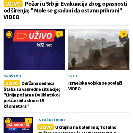
UŽIVO
Požari u Srbiji: Evakuacija zbog opasnosti
od širenja; "Mole se građani da ostanu pribrani"
VIDEO
0
0
DRUŠTVO
SVET
Izraelska vojska se povlači
UŽIVO
Održana sednica
VIDEO
Štaba za vanredne situacije;
"Linija požara u Deliblatskoj
peščari bila skoro 15
kilometara"
ISTOČNI FRONT
7
UŽIVO
Ukrajina na kolenima; Totalno
uništavanje; Rat neće stati FOTO/VIDEO