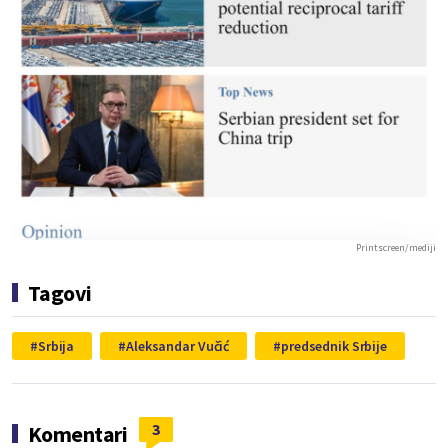
Printscreen/mediji
Tagovi
Srbija
Aleksandar Vučić
predsednik Srbije
3
Komentari