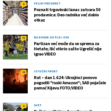
VELIKI PREOKRET
0
Poznati trgovinski lanac zatvara 50
prodavnica: Deo radnika već dobio
otkaz
NA KORAK OD PLEJ-OFA
75
Partizan već može da se sprema za
Hetafe; Ilić otkrio zašto Ugrešić nije
igrao VIDEO
ISTOČNI FRONT
16
Rat – dan 1.624: Ukrajinci ponovo
pogodili "ruski Amazon"; SAD pojačale
pomoć Kijevu FOTO/VIDEO
SVET
4