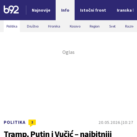
Najnovije
Info
Istočni front
Iranska kr
Nova vest
Politika
Društvo
Hronika
Kosovo
Region
Svet
Razno
POLITIKA
20.05.2026.
10:27
3
Tramp, Putin i Vučić – najbitniji