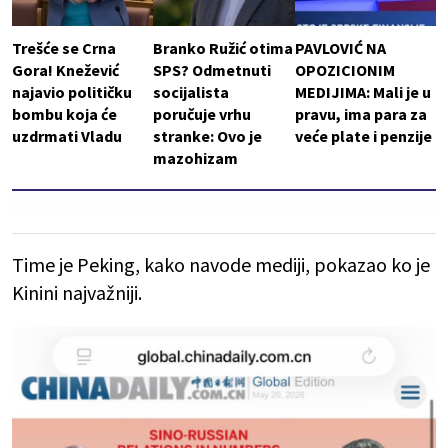
Trešće se Crna
Branko Ružić otima
PAVLOVIĆ NA
Gora! Knežević
SPS? Odmetnuti
OPOZICIONIM
najavio političku
socijalista
MEDIJIMA: Mali je u
bombu koja će
poručuje vrhu
pravu, ima para za
uzdrmati Vladu
stranke: Ovo je
veće plate i penzije
mazohizam
Time je Peking, kako navode mediji, pokazao ko je
Kinini najvažniji.