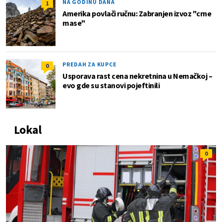
NA GODINU DANA
1
Amerika povlači ručnu: Zabranjen izvoz "crne
mase"
PREDAH ZA KUPCE
0
Usporava rast cena nekretnina u Nemačkoj –
evo gde su stanovi pojeftinili
Lokal
0