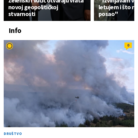
Zelenski i Vučić otvaraju vrata
"Izvinjavam va
novoj geopolitičkoj
letujem i što r
stvarnosti
posao"
Info
0
DRUŠTVO