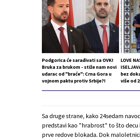
Podgorica će sarađivati sa OVK!
LOVE NA
Bruka za brukom - stiže nam novi
ISELJAVA
udarac od "braće": Crna Gora u
bez doka
vojnom paktu protiv Srbije?!
više od 
Sa druge strane, kako 24sedam navodi
predstavi kao "hrabrost" to što decu iz
prve redove blokada. Dok maloletnici 