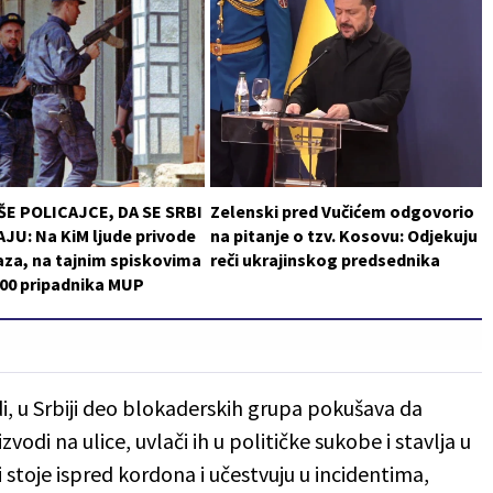
ŠE POLICAJCE, DA SE SRBI
Zelenski pred Vučićem odgovorio
JU: Na KiM ljude privode
na pitanje o tzv. Kosovu: Odjekuju
za, na tajnim spiskovima
reči ukrajinskog predsednika
200 pripadnika MUP
, u Srbiji deo blokaderskih grupa pokušava da
vodi na ulice, uvlači ih u političke sukobe i stavlja u
stoje ispred kordona i učestvuju u incidentima,