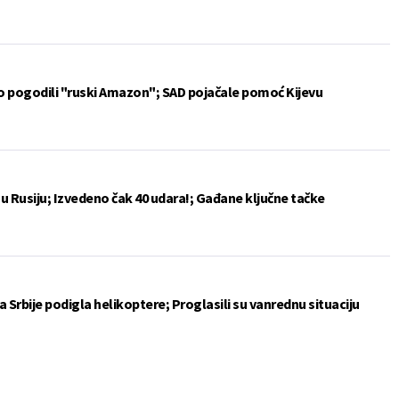
vo pogodili "ruski Amazon"; SAD pojačale pomoć Kijevu
u Rusiju; Izvedeno čak 40 udara!; Gađane ključne tačke
 Srbije podigla helikoptere; Proglasili su vanrednu situaciju