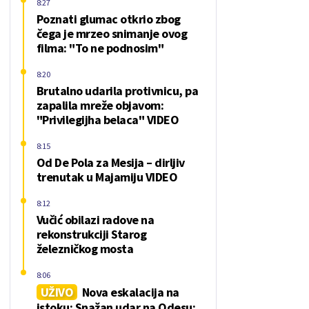
8:27
Poznati glumac otkrio zbog
čega je mrzeo snimanje ovog
filma: "To ne podnosim"
8:20
Brutalno udarila protivnicu, pa
zapalila mreže objavom:
"Privilegijha belaca" VIDEO
8:15
Od De Pola za Mesija – dirljiv
trenutak u Majamiju VIDEO
8:12
Vučić obilazi radove na
rekonstrukciji Starog
železničkog mosta
8:06
UŽIVO
Nova eskalacija na
istoku: Snažan udar na Odesu;