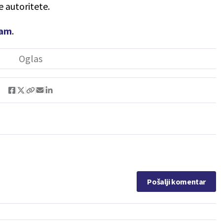
e autoritete.
am
.
Pošalji komentar