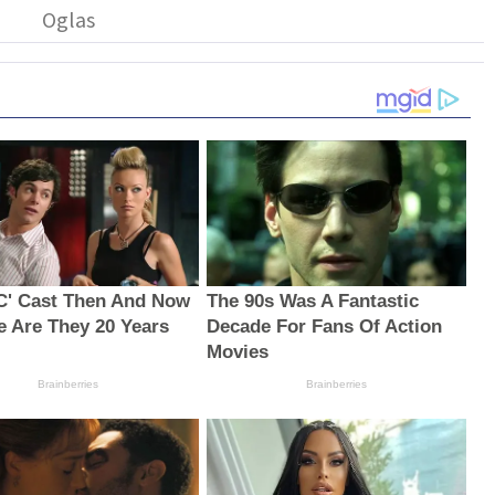
C' Cast Then And Now
The 90s Was A Fantastic
e Are They 20 Years
Decade For Fans Of Action
Movies
Brainberries
Brainberries