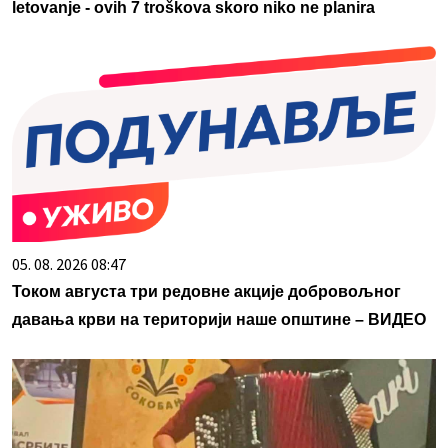
letovanje - ovih 7 troškova skoro niko ne planira
05. 08. 2026 08:47
Током августа три редовне акције добровољног
давања крви на територији наше општине – ВИДЕО