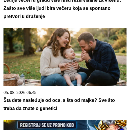
Letnje večeri u gradu više nisu rezervisane za vikend:
Zašto sve više ljudi bira večeru koja se spontano
pretvori u druženje
05. 08. 2026 06:45
Šta dete nasleđuje od oca, a šta od majke? Sve što
treba da znate o genetici