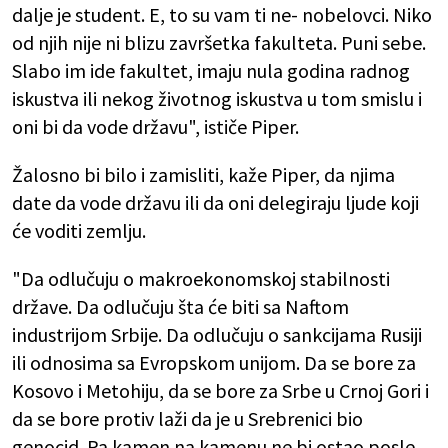
dalje je student. E, to su vam ti ne- nobelovci. Niko
od njih nije ni blizu završetka fakulteta. Puni sebe.
Slabo im ide fakultet, imaju nula godina radnog
iskustva ili nekog životnog iskustva u tom smislu i
oni bi da vode državu", ističe Piper.
Žalosno bi bilo i zamisliti, kaže Piper, da njima
date da vode državu ili da oni delegiraju ljude koji
će voditi zemlju.
"Da odlučuju o makroekonomskoj stabilnosti
države. Da odlučuju šta će biti sa Naftom
industrijom Srbije. Da odlučuju o sankcijama Rusiji
ili odnosima sa Evropskom unijom. Da se bore za
Kosovo i Metohiju, da se bore za Srbe u Crnoj Gori i
da se bore protiv laži da je u Srebrenici bio
genocid. Pa kamen na kamenu ne bi ostao posle