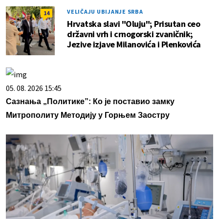
VELIČAJU UBIJANJE SRBA
14
Hrvatska slavi "Oluju"; Prisutan ceo
državni vrh i crnogorski zvaničnik;
Jezive izjave Milanovića i Plenkovića
05. 08. 2026 15:45
Сазнања „Политике”: Ко је поставио замку
Митрополиту Методију у Горњем Заостру