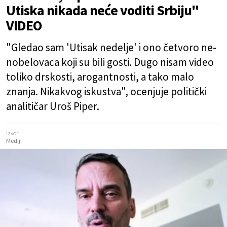
Utiska nikada neće voditi Srbiju"
VIDEO
"Gledao sam 'Utisak nedelje' i ono četvoro ne-
nobelovaca koji su bili gosti. Dugo nisam video
toliko drskosti, arogantnosti, a tako malo
znanja. Nikakvog iskustva", ocenjuje politički
analitičar Uroš Piper.
Izvor:
Mediji