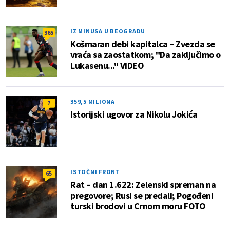
IZ MINUSA U BEOGRADU
365
Košmaran debi kapitalca – Zvezda se
vraća sa zaostatkom; "Da zaključimo o
Lukasenu..." VIDEO
359,5 MILIONA
7
Istorijski ugovor za Nikolu Jokića
ISTOČNI FRONT
65
Rat – dan 1.622: Zelenski spreman na
pregovore; Rusi se predali; Pogođeni
turski brodovi u Crnom moru FOTO