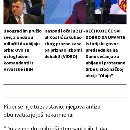
Beograd im pružio
Raspad i očaj u ZLF-
REČI KOJE ĆE SVI
sve, a onda su
u! Kostić zakukao
DOBRO DA UPAMTE:
odlučili da ubijaju
zbog prazne kase -
Istorijski govor
Srbe: Ovo su
pa priznao izborni
predsednika na
ozloglašeni
debakl! (VIDEO)
Danu sećanja za
komandanti iz
ubijene i proterane
Hrvatske i BiH
Srbe u zločinačkoj
akciji "Oluja"
Piper se nije tu zaustavio, njegova anliza
obuhvatila je još neka imena:
"Dolazimo do onih još interesantnijih. Luka