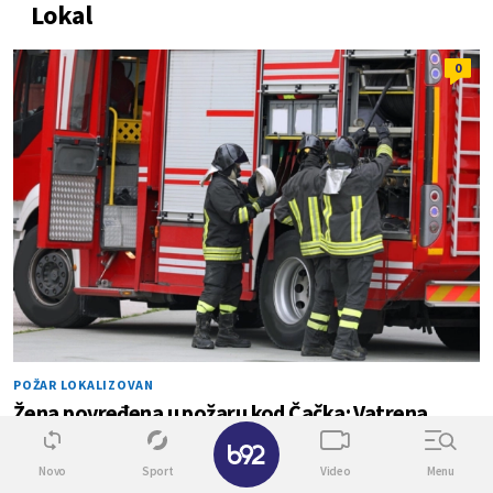
Lokal
0
POŽAR LOKALIZOVAN
Žena povređena u požaru kod Čačka: Vatrena
stihija došla do kuća
✕
Novo
Sport
Video
Menu