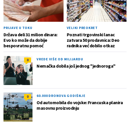
PRIJAVE U TOKU
VELIKI PREOKRET
Država deli 31 milion dinara:
Poznati trgovinski lanac
Evo ko može da dobije
zatvara 50 prodavnica: Deo
bespovratnu pomoć
radnika već dobilo otkaz
VREDE VIŠE OD MILIJARDU
0
Nemačka dobila još jednog "jednoroga"
60.000 DRONOVA GODIŠNJE
0
Od automobila do vojske: Francuska planira
masovnu proizvodnju