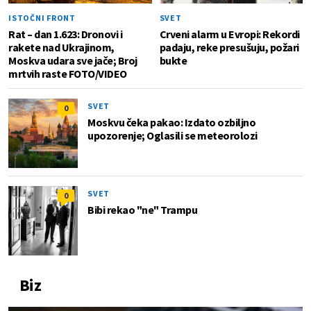
ISTOČNI FRONT
SVET
Rat – dan 1.623: Dronovi i
Crveni alarm u Evropi: Rekordi
rakete nad Ukrajinom,
padaju, reke presušuju, požari
Moskva udara sve jače; Broj
bukte
mrtvih raste FOTO/VIDEO
SVET
0
Moskvu čeka pakao: Izdato ozbiljno
upozorenje; Oglasili se meteorolozi
SVET
0
Bibi rekao "ne" Trampu
Biz