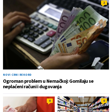
2
NOVI CRNI REKORD
Ogroman problem u Nemačkoj: Gomilaju se
neplaćeni računi i dugovanja
0
0