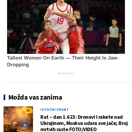
Tallest Women On Earth — Their Height Is Jaw-
Dropping
Brainberries
Možda vas zanima
ISTOČNI FRONT
20
Rat – dan 1.623: Dronovi i rakete nad
Ukrajinom, Moskva udara sve jače; Broj
mrtvih raste FOTO/VIDEO