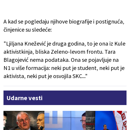
A kad se pogledaju njihove biografije i postignuća,
činjenice su sledeće:
"Ljiljana Knežević je druga godina, to je ona iz Kule
aktivistkinja, bliska Zeleno-levom frontu. Tara
Blagojević nema podataka. Ona se pojavljuje na
N1 u više formacija: neki put je student, neki put je
aktivista, neki put je osvojila SKC..."
Udarne vesti