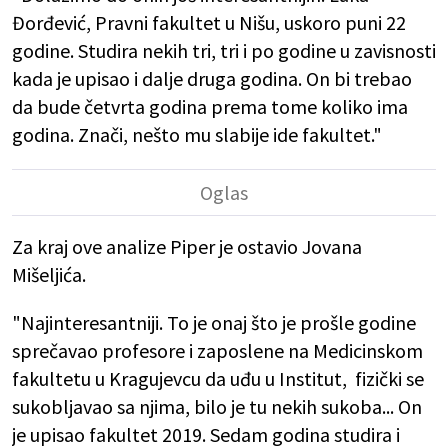
Đorđević, Pravni fakultet u Nišu, uskoro puni 22
godine. Studira nekih tri, tri i po godine u zavisnosti
kada je upisao i dalje druga godina. On bi trebao
da bude četvrta godina prema tome koliko ima
godina. Znači, nešto mu slabije ide fakultet."
Za kraj ove analize Piper je ostavio Jovana
Mišeljića.
"Najinteresantniji. To je onaj što je prošle godine
sprečavao profesore i zaposlene na Medicinskom
fakultetu u Kragujevcu da uđu u Institut, fizički se
sukobljavao sa njima, bilo je tu nekih sukoba... On
je upisao fakultet 2019. Sedam godina studira i