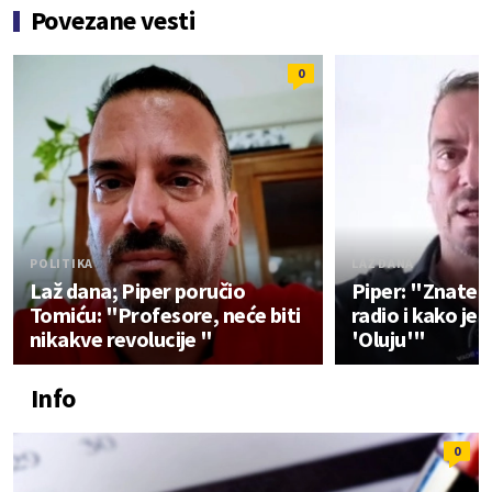
Povezane vesti
0
POLITIKA
LAŽ DANA
Laž dana; Piper poručio
Piper: "Znate li
Tomiću: "Profesore, neće biti
radio i kako je
nikakve revolucije "
'Oluju'"
Info
0