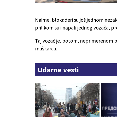
Naime, blokaderi su još jednom nezak
prilikom su i napali jednog vozača, pr
Taj vozač je, potom, neprimerenom brz
muškarca.
Udarne vesti