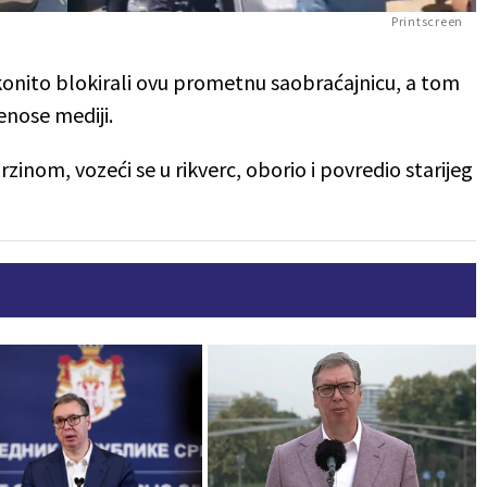
Printscreen
onito blokirali ovu prometnu saobraćajnicu, a tom
enose mediji.
inom, vozeći se u rikverc, oborio i povredio starijeg