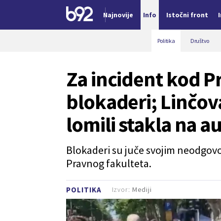
Najnovije
Info
Istočni front
Nova vest
Politika
Društvo
Za incident kod 
blokaderi; Linčov
lomili stakla na 
Blokaderi su juče svojim neodgov
Pravnog fakulteta.
Izvor:
Mediji
POLITIKA