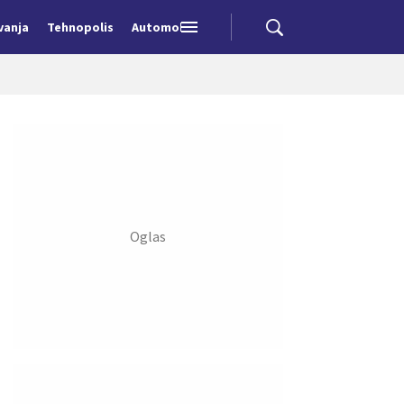
vanja
Tehnopolis
Automobili