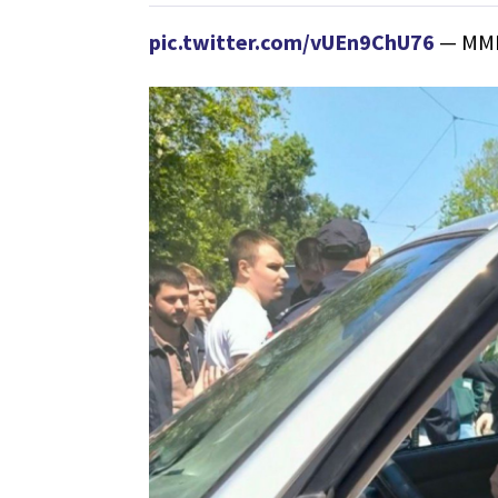
pic.twitter.com/vUEn9ChU76
— MMM