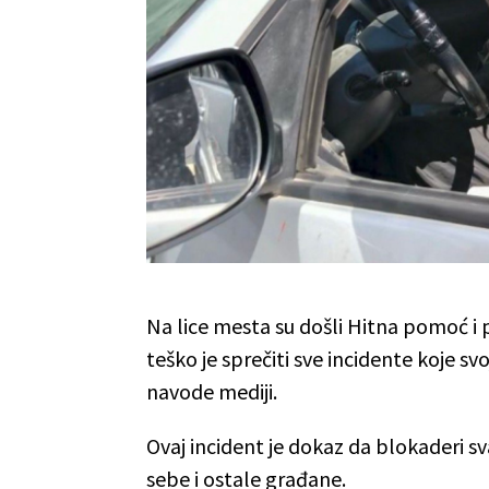
Na lice mesta su došli Hitna pomoć i p
teško je sprečiti sve incidente koje 
navode mediji.
Ovaj incident je dokaz da blokaderi
sebe i ostale građane.