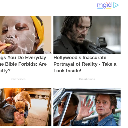
ngs You Do Everyday
Hollywood's Inaccurate
he Bible Forbids: Are
Portrayal of Reality - Take a
ilty?
Look Inside!
Brainberries
Brainberries