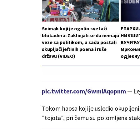
Snimak koji je ogolio sve laži
ЕПАРХИ
blokadera: Zaklinjali se da nemaju
НИКШИЋ
veze sa politikom, a sada postali
ВУЧИЋУ:
skupljači jeftinih poena i ruše
Мркоњи
državu (VIDEO)
одјекну
pic.twitter.com/GwmiAqopnm
— Le
Tokom haosa koji je usledio okupljeni
"tojota", pri čemu su polomljena sta