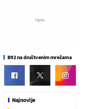
B92 na društvenim mrežama
Najnovije