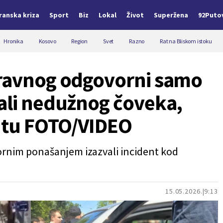
Iranska kriza
Sport
Biz
Lokal
Život
Superžena
92Puto
Hronika
Kosovo
Region
Svet
Razno
Rat na Bliskom istoku
Pravnog odgovorni samo
ali nedužnog čoveka,
autu FOTO/VIDEO
ornim ponašanjem izazvali incident kod
15.05.2026.
9:13