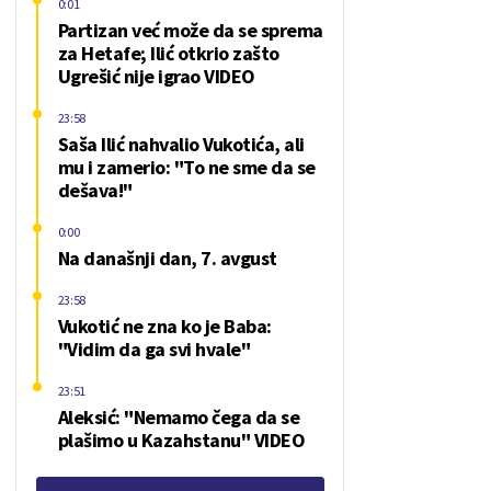
0:01
Partizan već može da se sprema
za Hetafe; Ilić otkrio zašto
Ugrešić nije igrao VIDEO
23:58
Saša Ilić nahvalio Vukotića, ali
mu i zamerio: "To ne sme da se
dešava!"
0:00
Na današnji dan, 7. avgust
23:58
Vukotić ne zna ko je Baba:
"Vidim da ga svi hvale"
23:51
Aleksić: "Nemamo čega da se
plašimo u Kazahstanu" VIDEO