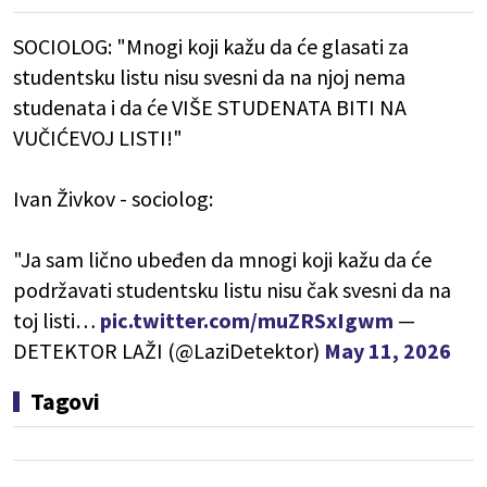
SOCIOLOG: "Mnogi koji kažu da će glasati za
studentsku listu nisu svesni da na njoj nema
studenata i da će VIŠE STUDENATA BITI NA
VUČIĆEVOJ LISTI!"
Ivan Živkov - sociolog:
"Ja sam lično ubeđen da mnogi koji kažu da će
podržavati studentsku listu nisu čak svesni da na
toj listi…
pic.twitter.com/muZRSxIgwm
—
DETEKTOR LAŽI (@LaziDetektor)
May 11, 2026
Tagovi