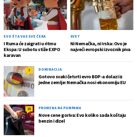
EVO ŠTA VAS SVE ČEKA
SVET
I Ruma će zaigrati u ritmu
Ni Nemačka, ni Irska: Ovo je
Ekspa: U subotu stiže EXPO
najveći evropski izvoznik piva
karavan
DOMINACIJA
7
Gotovo svaki četvrti evro BDP-a dolazi iz
jedne zemlje: Nemačka nosi ekonomiju EU
PROMENA NA PUMPAMA
25
Nove cene goriva: Evo koliko sada koštaju
benzin i dizel