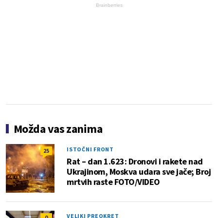
Brainberries
Možda vas zanima
ISTOČNI FRONT
25
Rat – dan 1.623: Dronovi i rakete nad
Ukrajinom, Moskva udara sve jače; Broj
mrtvih raste FOTO/VIDEO
VELIKI PREOKRET
0