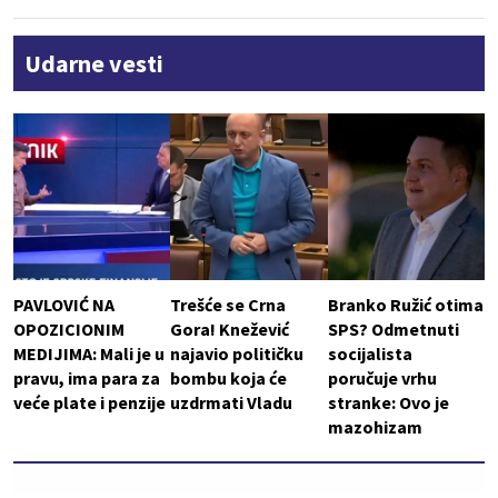
Udarne vesti
PAVLOVIĆ NA
Trešće se Crna
Branko Ružić otima
OPOZICIONIM
Gora! Knežević
SPS? Odmetnuti
MEDIJIMA: Mali je u
najavio političku
socijalista
pravu, ima para za
bombu koja će
poručuje vrhu
veće plate i penzije
uzdrmati Vladu
stranke: Ovo je
mazohizam