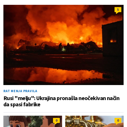
5
RAT MENJA PRAVILA
Rusi "melju": Ukrajina pronašla neočekivan način
da spasi fabrike
0
0