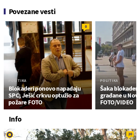
Povezane vesti
0
POLITIKA
POLITIKA
Blokaderi ponovo napadaju
Šaka blokadera
SPC; Ješić crkvu optužio za
građane u Nov
požare FOTO
FOTO/VIDEO
Info
20