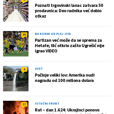
Poznati trgovinski lanac zatvara 50
prodavnica: Deo radnika već dobio
otkaz
NA KORAK OD PLEJ-OFA
80
Partizan već može da se sprema za
Hetafe; Ilić otkrio zašto Ugrešić nije
igrao VIDEO
SVET
4
Počinje veliki lov: Amerika nudi
nagradu od 100 miliona dolara
ISTOČNI FRONT
17
Rat – dan 1.624: Ukrajinci ponovo