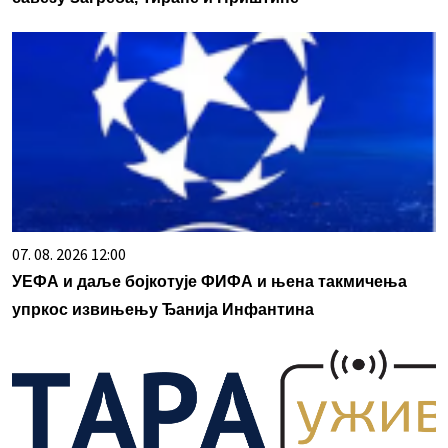
07. 08. 2026 12:00
УЕФА и даље бојкотује ФИФА и њена такмичења
упркос извињењу Ђанија Инфантина