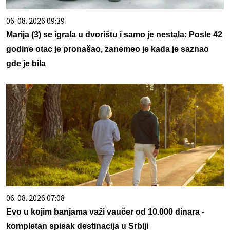
06. 08. 2026 09:39
Marija (3) se igrala u dvorištu i samo je nestala: Posle 42
godine otac je pronašao, zanemeo je kada je saznao
gde je bila
06. 08. 2026 07:08
Evo u kojim banjama važi vaučer od 10.000 dinara -
kompletan spisak destinacija u Srbiji