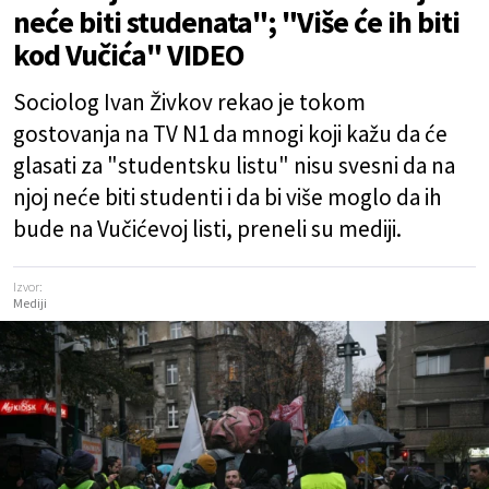
neće biti studenata"; "Više će ih biti
kod Vučića" VIDEO
Sociolog Ivan Živkov rekao je tokom
gostovanja na TV N1 da mnogi koji kažu da će
glasati za "studentsku listu" nisu svesni da na
njoj neće biti studenti i da bi više moglo da ih
bude na Vučićevoj listi, preneli su mediji.
Izvor:
Mediji