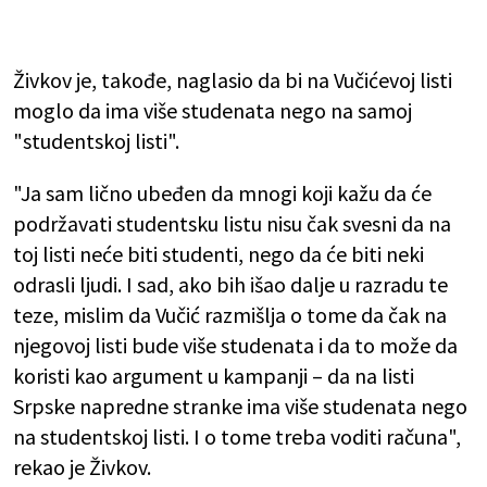
Živkov je, takođe, naglasio da bi na Vučićevoj listi
moglo da ima više studenata nego na samoj
"studentskoj listi".
"Ja sam lično ubeđen da mnogi koji kažu da će
podržavati studentsku listu nisu čak svesni da na
toj listi neće biti studenti, nego da će biti neki
odrasli ljudi. I sad, ako bih išao dalje u razradu te
teze, mislim da Vučić razmišlja o tome da čak na
njegovoj listi bude više studenata i da to može da
koristi kao argument u kampanji – da na listi
Srpske napredne stranke ima više studenata nego
na studentskoj listi. I o tome treba voditi računa",
rekao je Živkov.