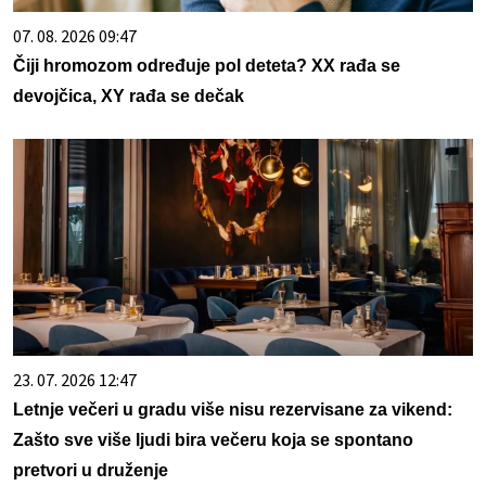
07. 08. 2026 09:47
Čiji hromozom određuje pol deteta? XX rađa se
devojčica, XY rađa se dečak
23. 07. 2026 12:47
Letnje večeri u gradu više nisu rezervisane za vikend:
Zašto sve više ljudi bira večeru koja se spontano
pretvori u druženje