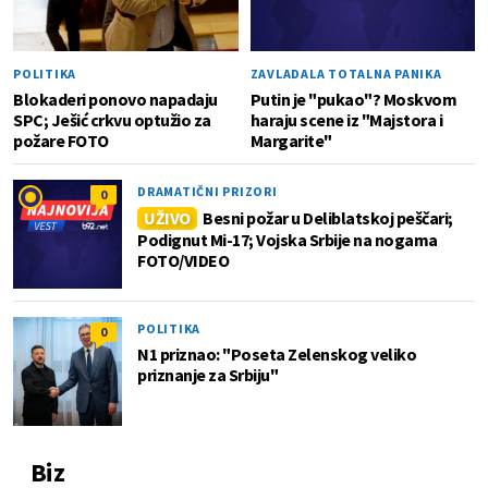
POLITIKA
ZAVLADALA TOTALNA PANIKA
Blokaderi ponovo napadaju
Putin je "pukao"? Moskvom
SPC; Ješić crkvu optužio za
haraju scene iz "Majstora i
požare FOTO
Margarite"
DRAMATIČNI PRIZORI
0
UŽIVO
Besni požar u Deliblatskoj peščari;
Podignut Mi-17; Vojska Srbije na nogama
FOTO/VIDEO
POLITIKA
0
N1 priznao: "Poseta Zelenskog veliko
priznanje za Srbiju"
Biz