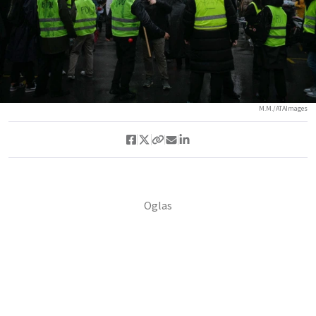
M.M./ATAImages