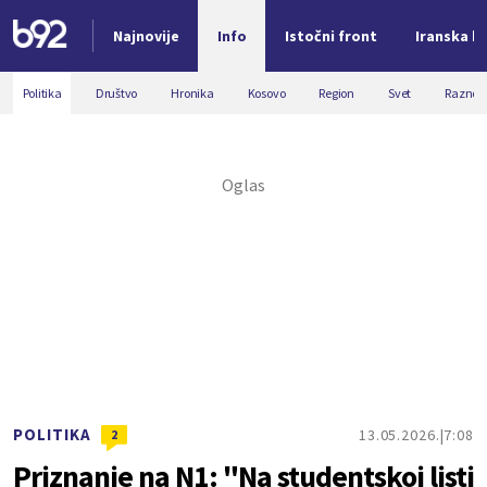
Najnovije
Info
Istočni front
Iranska kr
Nova vest
Politika
Društvo
Hronika
Kosovo
Region
Svet
Razno
POLITIKA
13.05.2026.
7:08
2
Priznanje na N1: "Na studentskoj listi