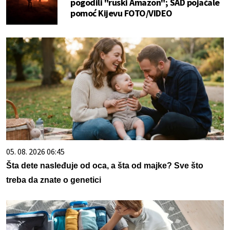
pogodili "ruski Amazon"; SAD pojačale
pomoć Kijevu FOTO/VIDEO
05. 08. 2026 06:45
Šta dete nasleđuje od oca, a šta od majke? Sve što
treba da znate o genetici