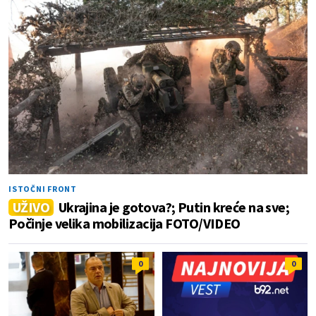
ISTOČNI FRONT
UŽIVO
Ukrajina je gotova?; Putin kreće na sve;
Počinje velika mobilizacija FOTO/VIDEO
0
0