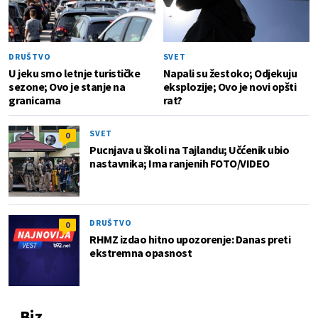
DRUŠTVO
SVET
U jeku smo letnje turističke
Napali su žestoko; Odjekuju
sezone; Ovo je stanje na
eksplozije; Ovo je novi opšti
granicama
rat?
SVET
0
Pucnjava u školi na Tajlandu; Učćenik ubio
nastavnika; Ima ranjenih FOTO/VIDEO
DRUŠTVO
0
RHMZ izdao hitno upozorenje: Danas preti
ekstremna opasnost
Biz