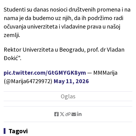
Studenti su danas nosioci društvenih promena i na
nama je da budemo uz njih, da ih podržimo radi
očuvanja univerziteta i vladavine prava u našoj
zemlji.
Rektor Univerziteta u Beogradu, prof. dr Vladan
Đokić".
pic.twitter.com/GtGMYGK8ym
— MMMarija
(@Marija64729972)
May 11, 2026
Tagovi