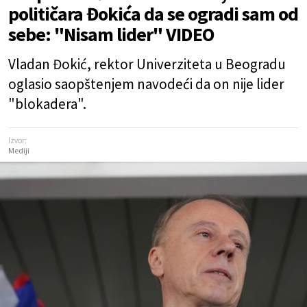
političara Đokića da se ogradi sam od
sebe: "Nisam lider" VIDEO
Vladan Đokić, rektor Univerziteta u Beogradu
oglasio saopštenjem navodeći da on nije lider
"blokadera".
Izvor:
Mediji