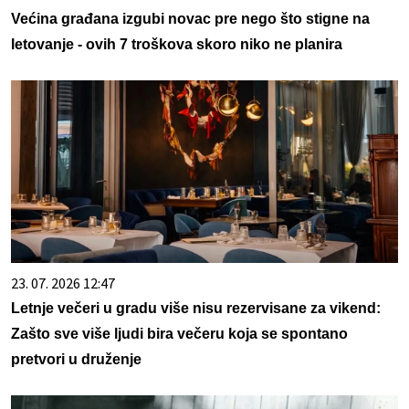
Većina građana izgubi novac pre nego što stigne na
letovanje - ovih 7 troškova skoro niko ne planira
23. 07. 2026 12:47
Letnje večeri u gradu više nisu rezervisane za vikend:
Zašto sve više ljudi bira večeru koja se spontano
pretvori u druženje