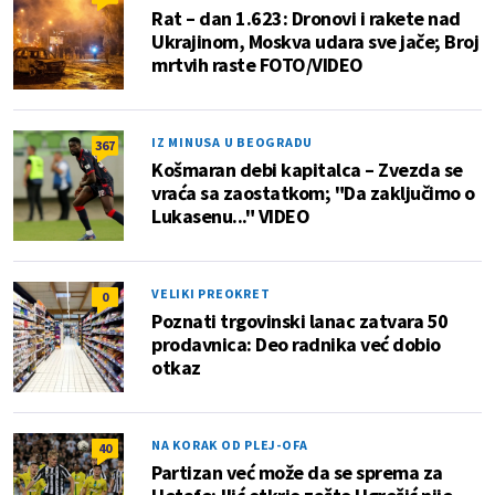
Rat – dan 1.623: Dronovi i rakete nad
Ukrajinom, Moskva udara sve jače; Broj
mrtvih raste FOTO/VIDEO
IZ MINUSA U BEOGRADU
367
Košmaran debi kapitalca – Zvezda se
vraća sa zaostatkom; "Da zaključimo o
Lukasenu..." VIDEO
VELIKI PREOKRET
0
Poznati trgovinski lanac zatvara 50
prodavnica: Deo radnika već dobio
otkaz
NA KORAK OD PLEJ-OFA
40
Partizan već može da se sprema za