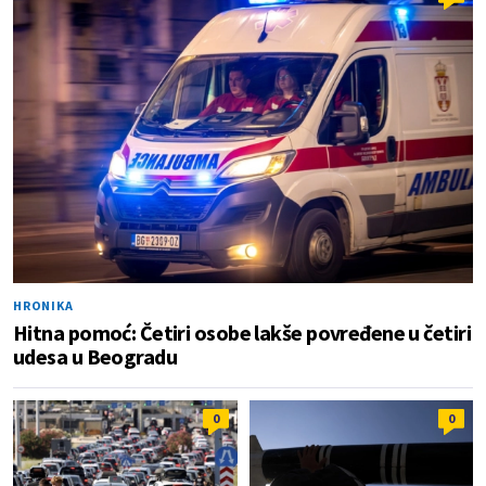
HRONIKA
Hitna pomoć: Četiri osobe lakše povređene u četiri
udesa u Beogradu
0
0