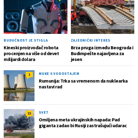
BUDUĆNOST JE STIGLA
ZAJEDNIČKI INTERES
Kineski proizvođač robota
Brza pruga između Beograda i
procenjen na više od devet
Budimpešte najavljena za
milijardi dolara
jesen
MUKE S VODOSTAJEM
1
Rumunija: Trka sa vremenom da nuklearka
nastavi rad
SVET
15
Omiljena meta ukrajinskih napada: Pad
giganta zadao bi Rusiji zastrašujući udarac