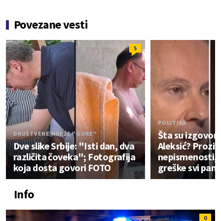
Povezane vesti
5
POLITIKA
Šta su izgovoril
DRUŠTVENE MREŽE "GORE"
Dve slike Srbije: "Isti dan, dva
Aleksić? Prozi
različita čoveka"; Fotografija
nepismenosti, 
koja dosta govori FOTO
greške svi pam
Info
0