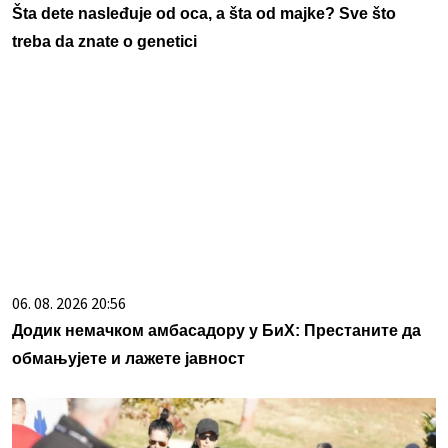
Šta dete nasleđuje od oca, a šta od majke? Sve što
treba da znate o genetici
06. 08. 2026 20:56
Додик немачком амбасадору у БиХ: Престаните да
обмањујете и лажете јавност