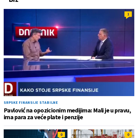
1
SRPSKE FINANSIJE STABILNE
Pavlović na opozicionim medijima: Mali je u pravu,
ima para za veće plate i penzije
0
0