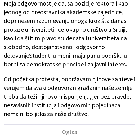
Moja odgovornost je da, sa pozicije rektora i kao
jednog od predstavnika akademske zajednice,
doprinesem razumevanju onoga kroz šta danas
prolaze univerziteti i celokupno društvo u Srbiji,
kao i da štitim pravo studenata i univerziteta na
slobodno, dostojanstveno i odgovorno
delovanjeStudenti u meni imaju punu podršku u
borbi za demokratske principe i za javni interes.
Od početka protesta, podržavam njihove zahteve i
verujem da svaki odgovoran građanin naše zemlje
treba da teži njihovom ispunjenju, jer bez pravde,
nezavisnih institucija i odgovornih pojedinaca
nema ni boljitka za naše društvo.