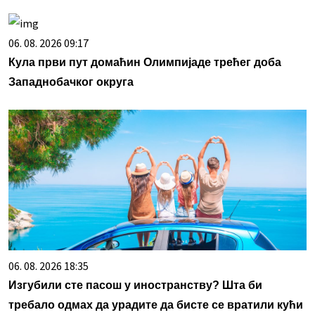
06. 08. 2026 09:17
Кула први пут домаћин Олимпијаде трећег доба
Западнобачког округа
06. 08. 2026 18:35
Изгубили сте пасош у иностранству? Шта би
требало одмах да урадите да бисте се вратили кући