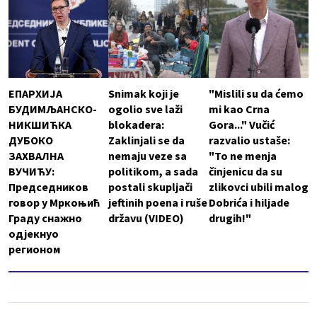
ЕПАРХИЈА
Snimak koji je
"Mislili su da ćemo
БУДИМЉАНСКО-
ogolio sve laži
mi kao Crna
НИКШИЋКА
blokadera:
Gora..." Vučić
ДУБОКО
Zaklinjali se da
razvalio ustaše:
ЗАХВАЛНА
nemaju veze sa
"To ne menja
ВУЧИЋУ:
politikom, a sada
činjenicu da su
Председников
postali skupljači
zlikovci ubili malog
говор у Мркоњић
jeftinih poena i ruše
Dobrića i hiljade
Граду снажно
državu (VIDEO)
drugih!"
одјекнуо
регионом