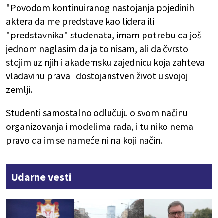
"Povodom kontinuiranog nastojanja pojedinih
aktera da me predstave kao lidera ili
"predstavnika" studenata, imam potrebu da još
jednom naglasim da ja to nisam, ali da čvrsto
stojim uz njih i akademsku zajednicu koja zahteva
vladavinu prava i dostojanstven život u svojoj
zemlji.
Studenti samostalno odlučuju o svom načinu
organizovanja i modelima rada, i tu niko nema
pravo da im se nameće ni na koji način.
Udarne vesti