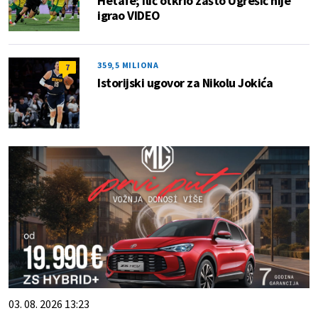
Hetafe; Ilić otkrio zašto Ugrešić nije
igrao VIDEO
359,5 MILIONA
7
Istorijski ugovor za Nikolu Jokića
03. 08. 2026 13:23