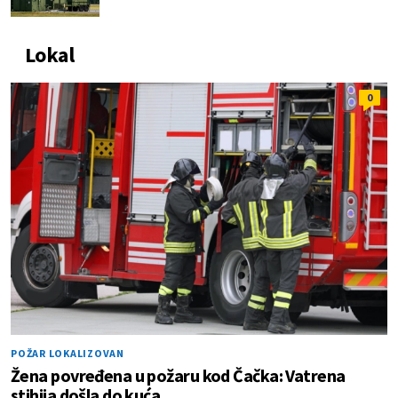
Lokal
0
POŽAR LOKALIZOVAN
Žena povređena u požaru kod Čačka: Vatrena
stihija došla do kuća