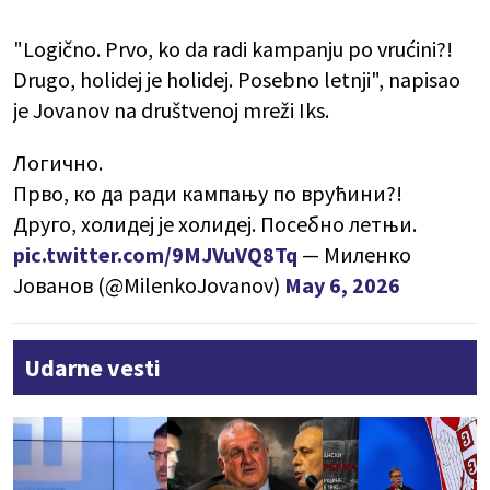
"Logično. Prvo, ko da radi kampanju po vrućini?!
Drugo, holidej je holidej. Posebno letnji", napisao
je Jovanov na društvenoj mreži Iks.
Логично.
Прво, ко да ради кампању по врућини?!
Друго, холидеј је холидеј. Посебно летњи.
pic.twitter.com/9MJVuVQ8Tq
— Миленко
Јованов (@MilenkoJovanov)
May 6, 2026
Udarne vesti