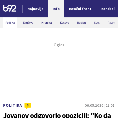
Najnovije
Info
Istočni front
Iranska kr
Nova vest
Politika
Društvo
Hronika
Kosovo
Region
Svet
Razno
POLITIKA
06.05.2026.
21:01
3
Jovanov odgovorio opoziciji: "Ko da