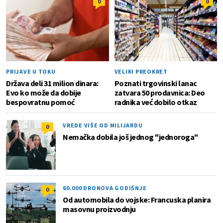
0
0
PRIJAVE U TOKU
VELIKI PREOKRET
Država deli 31 milion dinara:
Poznati trgovinski lanac
Evo ko može da dobije
zatvara 50 prodavnica: Deo
bespovratnu pomoć
radnika već dobilo otkaz
VREDE VIŠE OD MILIJARDU
0
Nemačka dobila još jednog "jednoroga"
60.000 DRONOVA GODIŠNJE
0
Od automobila do vojske: Francuska planira
masovnu proizvodnju