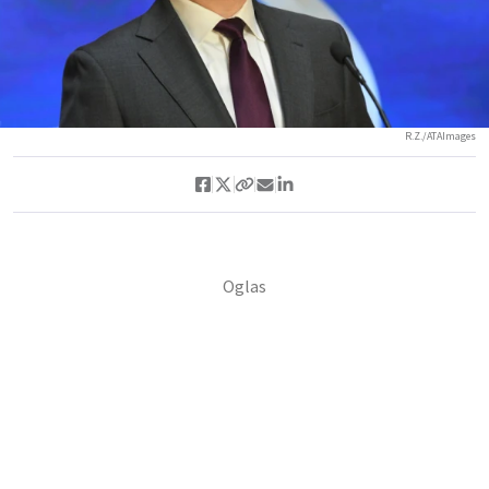
R.Z./ATAImages