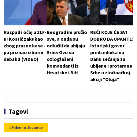
Raspad i očaj u ZLF-
Beograd im pružio
REČI KOJE ĆE SVI
u! Kostić zakukao
sve, a onda su
DOBRO DA UPAMTE:
zbog prazne kase -
odlučili da ubijaju
Istorijski govor
pa priznao izborni
Srbe: Ovo su
predsednika na
debakl! (VIDEO)
ozloglašeni
Danu sećanja za
komandanti iz
ubijene i proterane
Hrvatske i BiH
Srbe u zločinačkoj
akciji "Oluja"
Tagovi
Milenko Jovanov