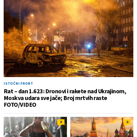
ISTOČNI FRONT
Rat – dan 1.623: Dronovi i rakete nad Ukrajinom,
Moskva udara sve jače; Broj mrtvih raste
FOTO/VIDEO
0
0