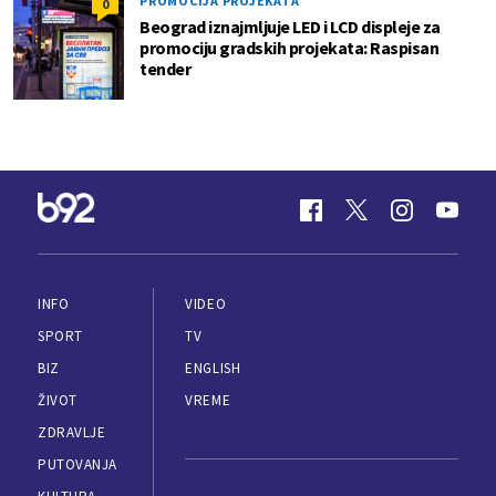
PROMOCIJA PROJEKATA
0
Beograd iznajmljuje LED i LCD displeje za
promociju gradskih projekata: Raspisan
tender
INFO
VIDEO
SPORT
TV
BIZ
ENGLISH
ŽIVOT
VREME
ZDRAVLJE
PUTOVANJA