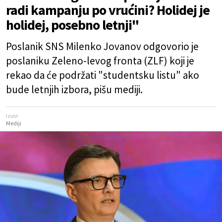
radi kampanju po vrućini? Holidej je
holidej, posebno letnji"
Poslanik SNS Milenko Jovanov odgovorio je
poslaniku Zeleno-levog fronta (ZLF) koji je
rekao da će podržati "studentsku listu" ako
bude letnjih izbora, pišu mediji.
Izvor:
Mediji