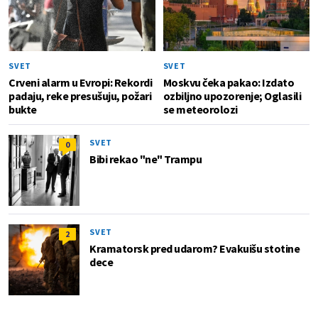
SVET
SVET
Crveni alarm u Evropi: Rekordi
Moskvu čeka pakao: Izdato
padaju, reke presušuju, požari
ozbiljno upozorenje; Oglasili
bukte
se meteorolozi
SVET
0
Bibi rekao "ne" Trampu
SVET
2
Kramatorsk pred udarom? Evakuišu stotine
dece