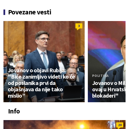
Povezane vesti
3
POLITIKA
Jovanov o objavi Rubija:
"Biće zanimljivo videti ko će
POLITIKA
od poslanika prvi da
Jovanov o Milo
objašnjava da nije tako
ovaj u Hrvatsko
mislio"
blokaderi"
Info
20