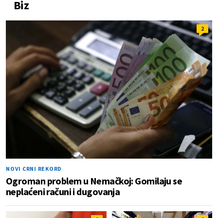
Biz
2
NOVI CRNI REKORD
Ogroman problem u Nemačkoj: Gomilaju se
neplaćeni računi i dugovanja