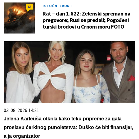
ISTOČNI FRONT
65
Rat – dan 1.622: Zelenski spreman na
pregovore; Rusi se predali; Pogođeni
turski brodovi u Crnom moru FOTO
03. 08. 2026 14:21
Jelena Karleuša otkrila kako teku pripreme za gala
proslavu ćerkinog punoletstva: Duško će biti finansijer,
a ja organizator