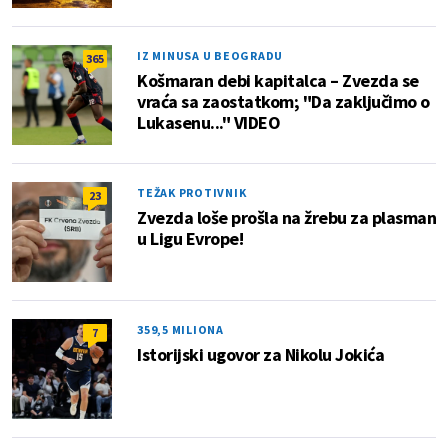
IZ MINUSA U BEOGRADU
365
Košmaran debi kapitalca – Zvezda se
vraća sa zaostatkom; "Da zaključimo o
Lukasenu..." VIDEO
TEŽAK PROTIVNIK
23
Zvezda loše prošla na žrebu za plasman
u Ligu Evrope!
359,5 MILIONA
7
Istorijski ugovor za Nikolu Jokića