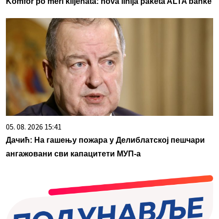
Komfor po meri klijenata: nova linija paketa ALTA banke
05. 08. 2026 15:41
Дачић: На гашењу пожара у Делиблатској пешчари
ангажовани сви капацитети МУП-а