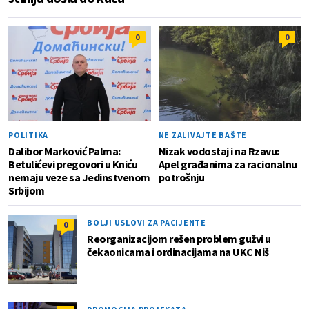
0
0
POLITIKA
NE ZALIVAJTE BAŠTE
Dalibor Marković Palma:
Nizak vodostaj i na Rzavu:
Betulićevi pregovori u Kniću
Apel građanima za racionalnu
nemaju veze sa Jedinstvenom
potrošnju
Srbijom
BOLJI USLOVI ZA PACIJENTE
0
Reorganizacijom rešen problem gužvi u
čekaonicama i ordinacijama na UKC Niš