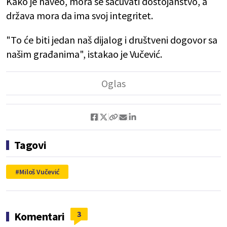
Kako je naveo, mora se sačuvati dostojanstvo, a
država mora da ima svoj integritet.
"To će biti jedan naš dijalog i društveni dogovor sa
našim građanima", istakao je Vučević.
Tagovi
Miloš Vučević
3
Komentari