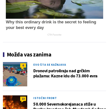
Why this ordinary drink is the secret to feeling
your best every day
CTA Favorite
Možda vas zanima
EVO ŠTA SE KAŽNJAVA
6
Dronovi patroliraju nad grčkim
plažama: Kazne idu do 73.000 evra
ISTOČNI FRONT
13
50.000 Severnokorejanaca stiže u