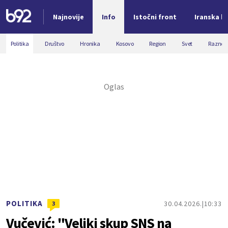
Najnovije
Info
Istočni front
Iranska kr
Nova vest
Politika
Društvo
Hronika
Kosovo
Region
Svet
Razno
POLITIKA
30.04.2026.
10:33
3
Vučević: "Veliki skup SNS na