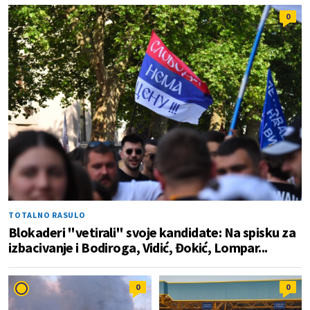
0
TOTALNO RASULO
Blokaderi "vetirali" svoje kandidate: Na spisku za
izbacivanje i Bodiroga, Vidić, Đokić, Lompar...
0
0