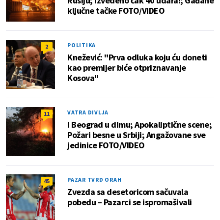
Rusiju; Izvedeno čak 40 udara!; Gađane
ključne tačke FOTO/VIDEO
POLITIKA
2
Knežević: "Prva odluka koju ću doneti
kao premijer biće otpriznavanje
Kosova"
VATRA DIVLJA
11
I Beograd u dimu; Apokaliptične scene;
Požari besne u Srbiji; Angažovane sve
jedinice FOTO/VIDEO
PAZAR TVRD ORAH
45
Zvezda sa desetoricom sačuvala
pobedu – Pazarci se ispromašivali