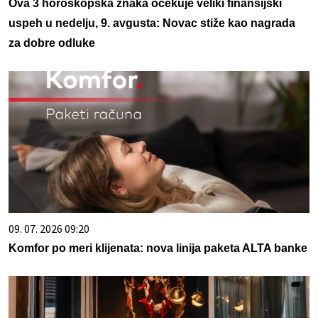
Ova 3 horoskopska znaka očekuje veliki finansijski
uspeh u nedelju, 9. avgusta: Novac stiže kao nagrada
za dobre odluke
09. 07. 2026 09:20
Komfor po meri klijenata: nova linija paketa ALTA banke