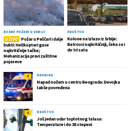
BESNE POŽARI U SRBIJI
DRUŠTVO
Kolone na izlazu iz Srbije:
UŽIVO
Požar u Peščari i dalje
Batrovci najkritičniji, čeka se i
bukti: Helikopteri gase
do tri sata
najkritičnije tačke;
Mehanizacija pravi zaštitne
pojaseve
HRONIKA
0
Napad nožem u centru Beograda: Devojka
lakše povređena
DRUŠTVO
0
Još jedan udar toplotnog talasa:
Temperature i do 38 stepeni