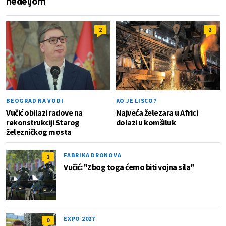
nedeljom
2
2
BEOGRAD NA VODI
KO JE LISCO?
Vučić obilazi radove na
Najveća železara u Africi
rekonstrukciji Starog
dolazi u komšiluk
železničkog mosta
FABRIKA DRONOVA
1
Vučić: "Zbog toga ćemo biti vojna sila"
EXPO 2027
0