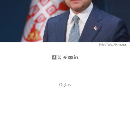
Milos Tesic/ATAImages