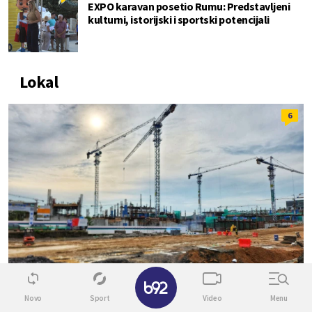
EXPO karavan posetio Rumu: Predstavljeni
kulturni, istorijski i sportski potencijali
Lokal
6
✕
Novo
Sport
Video
Menu