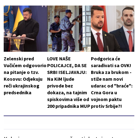
Zelenski pred
LOVE NAŠE
Podgorica će
Vučićem odgovorio
POLICAJCE, DA SE
sarađivati sa OVK!
na pitanje o tzv.
SRBI ISELJAVAJU:
Bruka za brukom -
Kosovu: Odjekuju
Na KiM ljude
stiže nam novi
reči ukrajinskog
privode bez
udarac od "braće":
predsednika
dokaza, na tajnim
Crna Gora u
spiskovima više od
vojnom paktu
200 pripadnika MUP
protiv Srbije?!