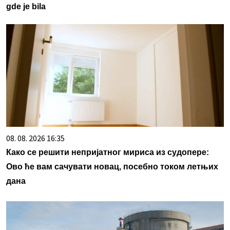
gde je bila
08. 08. 2026 16:35
Како се решити непријатног мириса из судопере:
Ово ће вам сачувати новац, посебно током летњих
дана