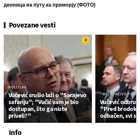
деоница на путу ка приморју (ФОТО)
Povezane vesti
0
POLITIKA
Vučević srušio laži o "Sarajevo
"NEZADRŽIVO TONE 
safariju"; "Vučić vam je bio
Vučević odbrusi
dostupan, što ga niste
"Pred brodolo
priveli?"
odbačen, svi su
Info