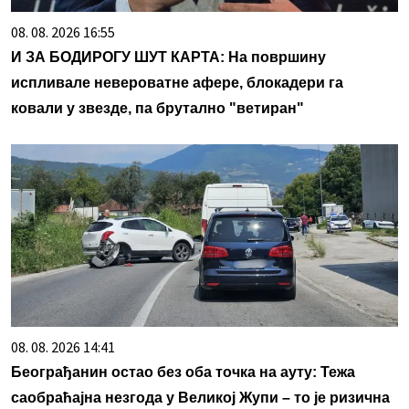
08. 08. 2026 16:55
И ЗА БОДИРОГУ ШУТ КАРТА: На површину
испливале невероватне афере, блокадери га
ковали у звезде, па брутално "ветиран"
08. 08. 2026 14:41
Београђанин остао без оба точка на ауту: Тежа
саобраћајна незгода у Великој Жупи – то је ризична