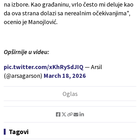
na izbore. Kao građaninu, vrlo često mi deluje kao
da ova strana dolazi sa nerealnim očekivanjima",
ocenio je Manojlović.
Opširnije u videu:
pic.twitter.com/xKhRySdJIQ
— Arsil
(@arsagarson)
March 18, 2026
Tagovi