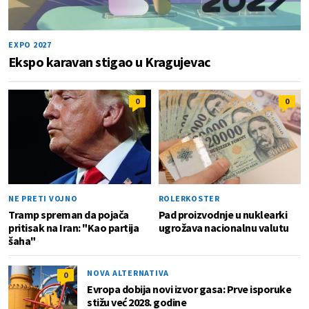
EXPO 2027
Ekspo karavan stigao u Kragujevac
0
0
NE PRETI VOJNO
ROLERKOSTER
Tramp spreman da pojača
Pad proizvodnje u nuklearki
pritisak na Iran: "Kao partija
ugrožava nacionalnu valutu
šaha"
NOVA ALTERNATIVA
0
Evropa dobija novi izvor gasa: Prve isporuke
stižu već 2028. godine