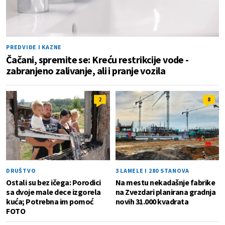
PREDVIĐE I KAZNE
Čačani, spremite se: Kreću restrikcije vode -
zabranjeno zalivanje, ali i pranje vozila
2
8
DRUŠTVO
3 LAMELE I 280 STANOVA
Ostali su bez ičega: Porodici
Na mestu nekadašnje fabrike
sa dvoje male dece izgorela
na Zvezdari planirana gradnja
kuća; Potrebna im pomoć
novih 31.000 kvadrata
FOTO