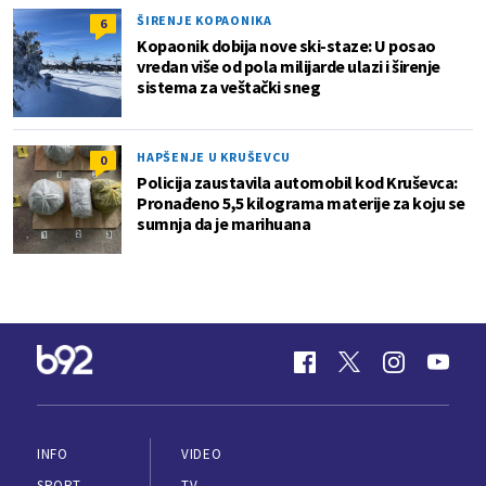
ŠIRENJE KOPAONIKA
6
Kopaonik dobija nove ski-staze: U posao
vredan više od pola milijarde ulazi i širenje
sistema za veštački sneg
HAPŠENJE U KRUŠEVCU
0
Policija zaustavila automobil kod Kruševca:
Pronađeno 5,5 kilograma materije za koju se
sumnja da je marihuana
INFO
VIDEO
SPORT
TV