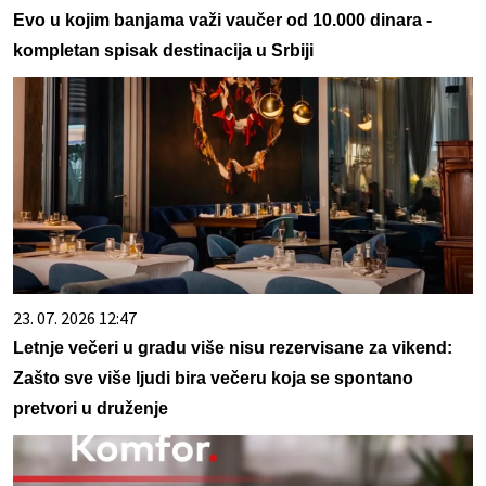
Evo u kojim banjama važi vaučer od 10.000 dinara -
kompletan spisak destinacija u Srbiji
23. 07. 2026 12:47
Letnje večeri u gradu više nisu rezervisane za vikend:
Zašto sve više ljudi bira večeru koja se spontano
pretvori u druženje