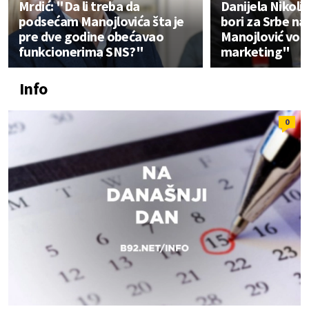
Mrdić: "Da li treba da
Danijela Nikolić
podsećam Manojlovića šta je
bori za Srbe na
pre dve godine obećavao
Manojlović vodi 
funkcionerima SNS?"
marketing"
Info
0