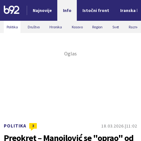
Najnovije
Info
Istočni front
Iranska kr
Nova vest
Politika
Društvo
Hronika
Kosovo
Region
Svet
Razno
POLITIKA
18.03.2026.
11:02
3
Preokret – Manojlović se "oprao" od