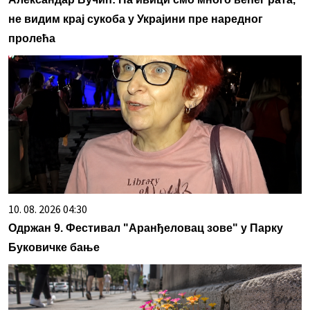
не видим крај сукоба у Украјини пре наредног
пролећа
10. 08. 2026 04:30
Oдржан 9. Фестивал "Аранђеловац зове" у Парку
Буковичке бање