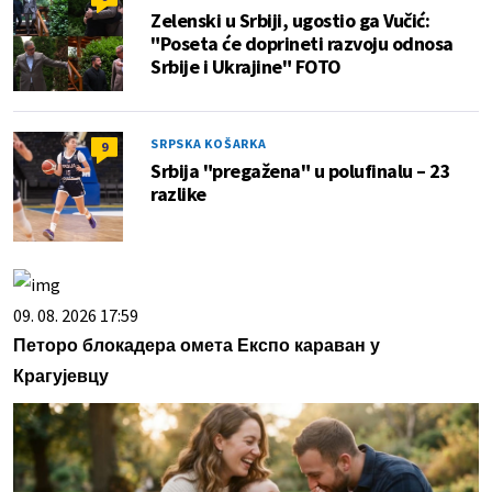
Zelenski u Srbiji, ugostio ga Vučić:
"Poseta će doprineti razvoju odnosa
Srbije i Ukrajine" FOTO
SRPSKA KOŠARKA
9
Srbija "pregažena" u polufinalu – 23
razlike
09. 08. 2026 17:59
Петоро блокадера омета Експо караван у
Крагујевцу