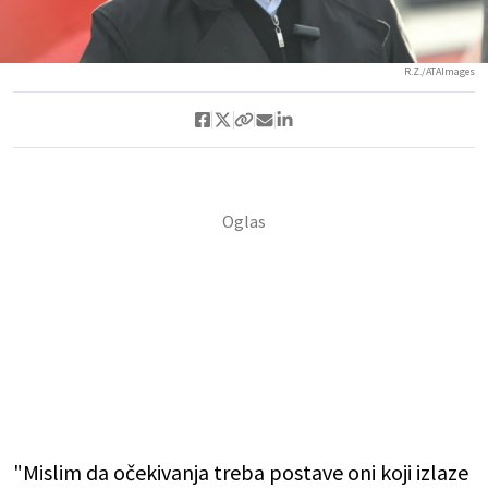
R.Z./ATAImages
"Mislim da očekivanja treba postave oni koji izlaze