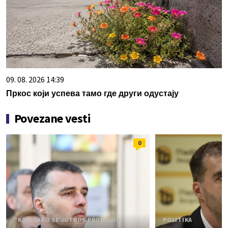
09. 08. 2026 14:39
Пркос који успева тамо где други одустају
Povezane vesti
0
"KOJI SAVO SE JUTROS PROBUDIO"
POLITIKA