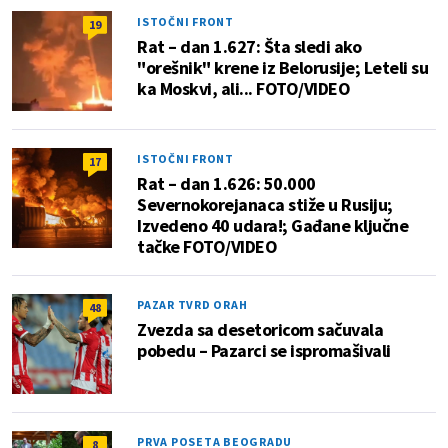
ISTOČNI FRONT
19
Rat – dan 1.627: Šta sledi ako
"orešnik" krene iz Belorusije; Leteli su
ka Moskvi, ali... FOTO/VIDEO
ISTOČNI FRONT
17
Rat – dan 1.626: 50.000
Severnokorejanaca stiže u Rusiju;
Izvedeno 40 udara!; Gađane ključne
tačke FOTO/VIDEO
PAZAR TVRD ORAH
48
Zvezda sa desetoricom sačuvala
pobedu – Pazarci se ispromašivali
PRVA POSETA BEOGRADU
8