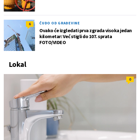
ČUDO OD GRAĐEVINE
6
Ovako će izgledati prva zgrada visoka jedan
kilometar: Već stigli do 107. sprata
FOTO/VIDEO
Lokal
0