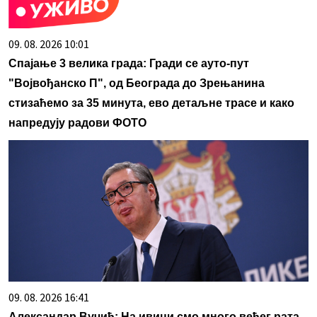
09. 08. 2026 10:01
Спајање 3 велика града: Гради се ауто-пут
"Војвођанско П", од Београда до Зрењанина
стизаћемо за 35 минута, ево детаљне трасе и како
напредују радови ФОТО
09. 08. 2026 16:41
Александар Вучић: На ивици смо много већег рата,