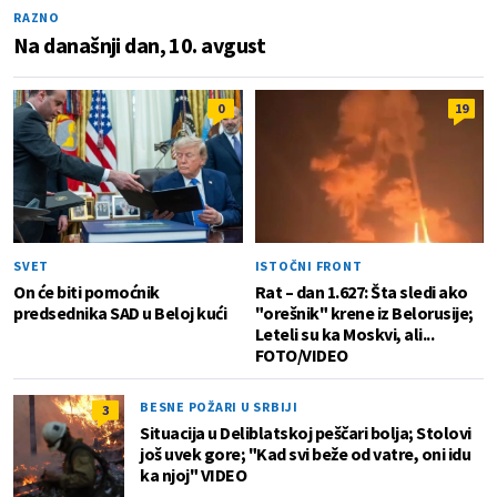
RAZNO
Na današnji dan, 10. avgust
0
19
SVET
ISTOČNI FRONT
On će biti pomoćnik
Rat – dan 1.627: Šta sledi ako
predsednika SAD u Beloj kući
"orešnik" krene iz Belorusije;
Leteli su ka Moskvi, ali...
FOTO/VIDEO
BESNE POŽARI U SRBIJI
3
Situacija u Deliblatskoj peščari bolja; Stolovi
još uvek gore; "Kad svi beže od vatre, oni idu
ka njoj" VIDEO