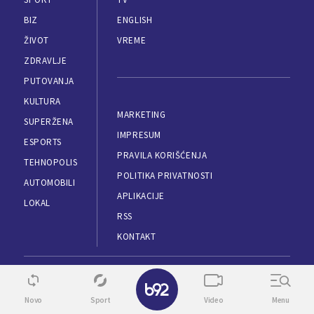
BIZ
ENGLISH
ŽIVOT
VREME
ZDRAVLJE
PUTOVANJA
KULTURA
MARKETING
SUPERŽENA
IMPRESUM
ESPORTS
PRAVILA KORIŠĆENJA
TEHNOPOLIS
POLITIKA PRIVATNOSTI
AUTOMOBILI
APLIKACIJE
LOKAL
RSS
KONTAKT
✕
SKINI APLIKACIJU
Novo
Sport
Video
Menu