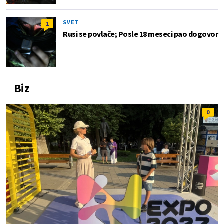
SVET
1
Rusi se povlače; Posle 18 meseci pao dogovor
Biz
0