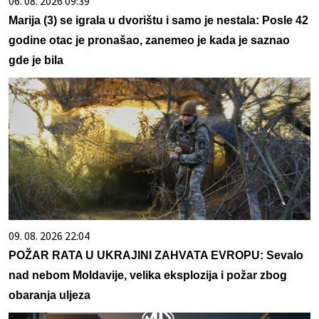
06. 08. 2026 09:39
Marija (3) se igrala u dvorištu i samo je nestala: Posle 42
godine otac je pronašao, zanemeo je kada je saznao
gde je bila
09. 08. 2026 22:04
POŽAR RATA U UKRAJINI ZAHVATA EVROPU: Sevalo
nad nebom Moldavije, velika eksplozija i požar zbog
obaranja uljeza