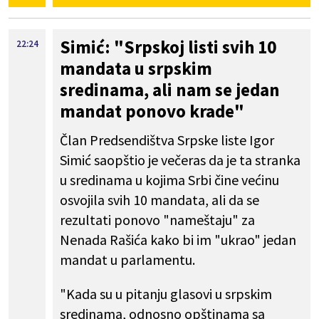
Simić: "Srpskoj listi svih 10
22:24
mandata u srpskim
sredinama, ali nam se jedan
mandat ponovo krade"
Član Predsendištva Srpske liste Igor
Simić saopštio je večeras da je ta stranka
u sredinama u kojima Srbi čine većinu
osvojila svih 10 mandata, ali da se
rezultati ponovo "nameštaju" za
Nenada Rašića kako bi im "ukrao" jedan
mandat u parlamentu.
"Kada su u pitanju glasovi u srpskim
sredinama, odnosno opštinama sa