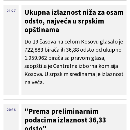
Ukupna izlaznost niža za osam
21:27
odsto, najveća u srpskim
opštinama
Do 19 časova na celom Kosovu glasalo je
722,883 birača ili 36,88 odsto od ukupno
1.959.962 birača sa pravom glasa,
saopštila je Centralna izborna komisija
Kosova. U srpskim sredinama je izlaznost
najveća.
"Prema preliminarnim
20:36
podacima izlaznost 36,33
odsto"