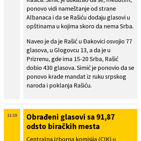
ponovo vidi nameštanje od strane
Albanaca i da se Rašiću dodaju glasovi u
opštinama u kojima skoro da nema Srba.
Naveo je da je Rašić u Đakovici osvojio 77
glasova, u Glogovcu 13, a da je u
Prizrenu, gde ima 15-20 Srba, Rašić
dobio 430 glasova. Simić je ponovio da se
ponovo krade mandat iz ruku srpskog
naroda i poklanja Rašiću.
Obrađeni glasovi sa 91,87
21:29
odsto biračkih mesta
Centralna izborna komisija (CIK) u