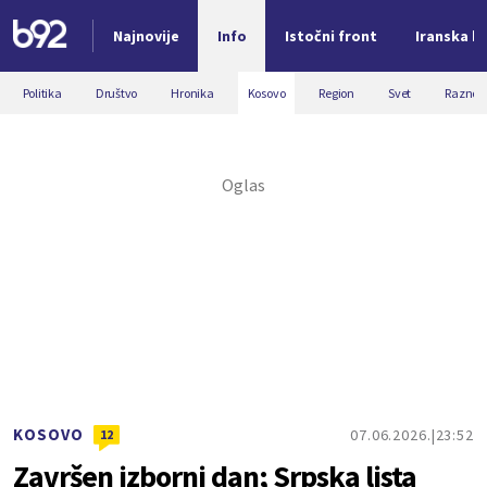
Najnovije
Info
Istočni front
Iranska kr
Nova vest
Politika
Društvo
Hronika
Kosovo
Region
Svet
Razno
KOSOVO
07.06.2026.
23:52
12
Završen izborni dan; Srpska lista