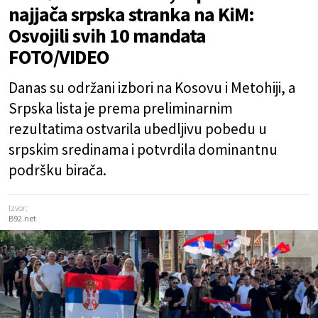
najjača srpska stranka na KiM:
Osvojili svih 10 mandata
FOTO/VIDEO
Danas su održani izbori na Kosovu i Metohiji, a
Srpska lista je prema preliminarnim
rezultatima ostvarila ubedljivu pobedu u
srpskim sredinama i potvrdila dominantnu
podršku birača.
Izvor:
B92.net