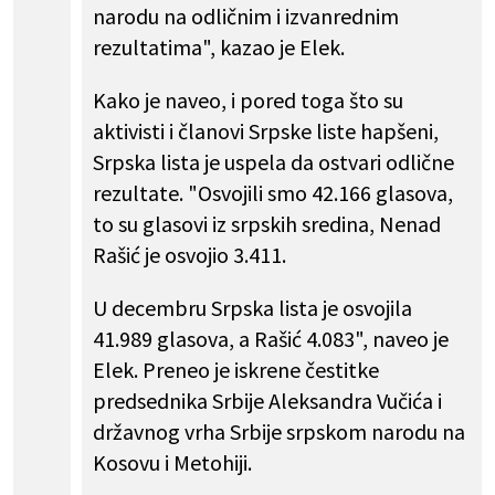
narodu na odličnim i izvanrednim
rezultatima", kazao je Elek.
Kako je naveo, i pored toga što su
aktivisti i članovi Srpske liste hapšeni,
Srpska lista je uspela da ostvari odlične
rezultate. "Osvojili smo 42.166 glasova,
to su glasovi iz srpskih sredina, Nenad
Rašić je osvojio 3.411.
U decembru Srpska lista je osvojila
41.989 glasova, a Rašić 4.083", naveo je
Elek. Preneo je iskrene čestitke
predsednika Srbije Aleksandra Vučića i
državnog vrha Srbije srpskom narodu na
Kosovu i Metohiji.