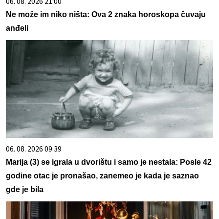
06. 08. 2026 21:00
Ne može im niko ništa: Ova 2 znaka horoskopa čuvaju
anđeli
06. 08. 2026 09:39
Marija (3) se igrala u dvorištu i samo je nestala: Posle 42
godine otac je pronašao, zanemeo je kada je saznao
gde je bila