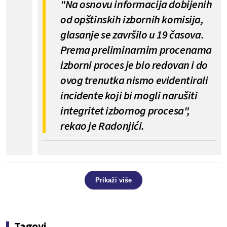
"Na osnovu informacija dobijenih
od opštinskih izbornih komisija,
glasanje se završilo u 19 časova.
Prema preliminarnim procenama
izborni proces je bio redovan i do
ovog trenutka nismo evidentirali
incidente koji bi mogli narušiti
integritet izbornog procesa",
rekao je Radonjići.
Prikaži više
Tagovi