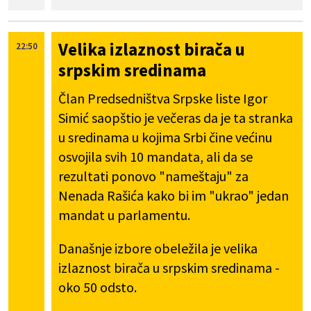
Velika izlaznost birača u
22:50
srpskim sredinama
Član Predsedništva Srpske liste Igor
Simić saopštio je večeras da je ta stranka
u sredinama u kojima Srbi čine većinu
osvojila svih 10 mandata, ali da se
rezultati ponovo "nameštaju" za
Nenada Rašića kako bi im "ukrao" jedan
mandat u parlamentu.
Današnje izbore obeležila je velika
izlaznost birača u srpskim sredinama -
oko 50 odsto.