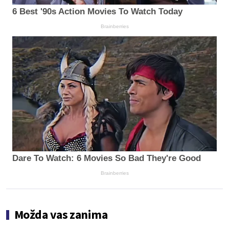
6 Best '90s Action Movies To Watch Today
Brainberries
Dare To Watch: 6 Movies So Bad They're Good
Brainberries
Možda vas zanima