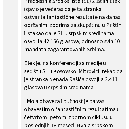
Predsednik Srpske liste (SL) Zlatan Elek
izjavio je večeras da je ta stranka
ostvarila fantastične rezultate na danas
održanim izborima za skupštinu u Prištini
i istakao da je SL u srpskim sredinama
osvojila 42.166 glasova, odnosno svih 10
mandata zagarantovanih Srbima.
Elek je, na konferenciji za medije u
sedištu SL u Kosovskoj Mitrovici, rekao da
je stranka Nenada Rašića osvojila 3.411
glasova u srpskim sredinama.
"Moja obaveza i dužnost je da vas
obavestim o fantastičnim rezultatima u
četvrtom, petom izbornom ciklusu u
poslednjih 18 meseci. Hvala srpskom