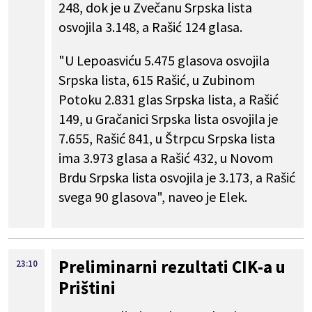
248, dok je u Zvečanu Srpska lista
osvojila 3.148, a Rašić 124 glasa.
"U ​Lepoasviću 5.475 glasova osvojila
Srpska lista, 615 Rašić, u Zubinom
Potoku 2.831 glas Srpska lista, a Rašić
149, u ​Gračanici Srpska lista osvojila je
7.655, Rašić 841, u Štrpcu Srpska lista
ima 3.973 glasa a Rašić 432, u ​Novom
Brdu Srpska lista osvojila je 3.173, a Rašić
svega 90 glasova", naveo je Elek.
Preliminarni rezultati CIK-a u
23:10
Prištini