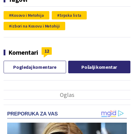
Kosovo i Metohija
Srpska lista
izbori na Kosovu i Metohiji
12
Komentari
Pogledaj komentare
Pošalji komentar
PREPORUKA ZA VAS