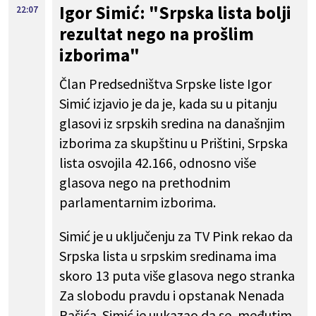
Igor Simić: "Srpska lista bolji
22:07
rezultat nego na prošlim
izborima"
Član Predsedništva Srpske liste Igor
Simić izjavio je da je, kada su u pitanju
glasovi iz srpskih sredina na današnjim
izborima za skupštinu u Prištini, Srpska
lista osvojila 42.166, odnosno više
glasova nego na prethodnim
parlamentarnim izborima.
Simić je u uključenju za TV Pink rekao da
Srpska lista u srpskim sredinama ima
skoro 13 puta više glasova nego stranka
Za slobodu pravdu i opstanak Nenada
Rašića. Simić je uukazao da se, međutim,