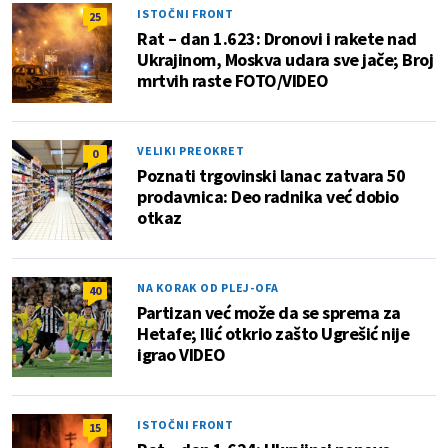
ISTOČNI FRONT
25
Rat – dan 1.623: Dronovi i rakete nad
Ukrajinom, Moskva udara sve jače; Broj
mrtvih raste FOTO/VIDEO
VELIKI PREOKRET
0
Poznati trgovinski lanac zatvara 50
prodavnica: Deo radnika već dobio
otkaz
NA KORAK OD PLEJ-OFA
40
Partizan već može da se sprema za
Hetafe; Ilić otkrio zašto Ugrešić nije
igrao VIDEO
ISTOČNI FRONT
15