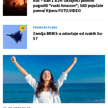
Rat – dan 1.624: Ukrajinci ponovo
pogodili "ruski Amazon"; SAD pojačale
pomoć Kijevu FOTO/VIDEO
PROMENA PLANA
31
Zemlja BRIKS-a odustaje od ruskih Su-
57