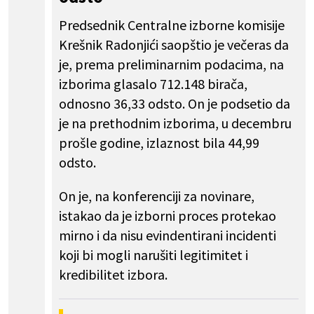
Predsednik Centralne izborne komisije
Krešnik Radonjići saopštio je večeras da
je, prema preliminarnim podacima, na
izborima glasalo 712.148 birača,
odnosno 36,33 odsto. On je podsetio da
je na prethodnim izborima, u decembru
prošle godine, izlaznost bila 44,99
odsto.
On je, na konferenciji za novinare,
istakao da je izborni proces protekao
mirno i da nisu evindentirani incidenti
koji bi mogli narušiti legitimitet i
kredibilitet izbora.