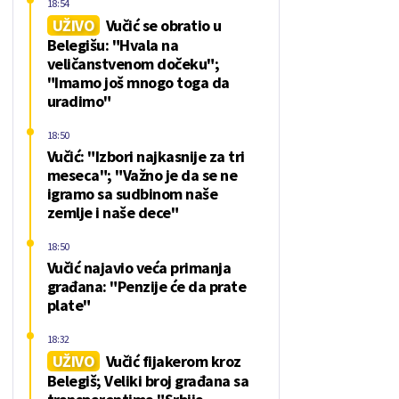
18:54
UŽIVO
Vučić se obratio u
Belegišu: "Hvala na
veličanstvenom dočeku";
"Imamo još mnogo toga da
uradimo"
18:50
Vučić: "Izbori najkasnije za tri
meseca"; "Važno je da se ne
igramo sa sudbinom naše
zemlje i naše dece"
18:50
Vučić najavio veća primanja
građana: "Penzije će da prate
plate"
18:32
UŽIVO
Vučić fijakerom kroz
Belegiš; Veliki broj građana sa