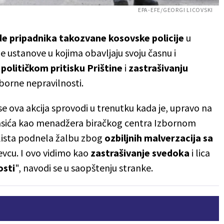
EPA-EFE/GEORGI LICOVSKI
e pripadnika takozvane kosovske policije
u
 ustanove u kojima obavljaju svoju časnu i
o
političkom pritisku Prištine
i
zastrašivanju
zborne nepravilnosti.
 se ova akcija sprovodi u trenutku kada je, upravo na
asića kao menadžera biračkog centra Izbornom
 lista podnela žalbu zbog
ozbiljnih malverzacija sa
vcu. I ovo vidimo kao
zastrašivanje svedoka
i lica
osti
", navodi se u saopštenju stranke.