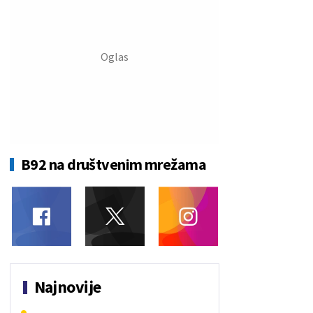
B92 na društvenim mrežama
Najnovije