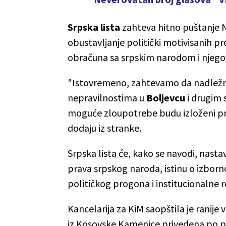
Srpska lista
zahteva hitno puštanje 
obustavljanje politički motivisanih pr
obračuna sa srpskim narodom i njego
"Istovremeno, zahtevamo da nadležne 
nepravilnostima u
Boljevcu
i drugim 
moguće zloupotrebe budu izloženi pr
dodaju iz stranke.
Srpska lista će, kako se navodi, nast
prava srpskog naroda, istinu o izbor
političkog progona i institucionalne r
Kancelarija za KiM saopštila je ranije
iz Kosovske Kamenice privedena po poli