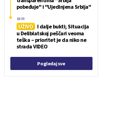
transparentima "Srbija
pobeđuje" i "Ujedinjena Srbija"
18:39
UŽIVO
I dalje bukti; Situacija
u Deliblatskoj peščari veoma
teška – prioritet je da niko ne
strada VIDEO
Pogledaj sve