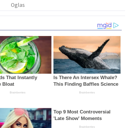
ds That Instantly
Is There An Intersex Whale?
 Bloat
This Finding Baffles Science
Brainberries
Brainberries
Top 9 Most Controversial
'Late Show' Moments
Brainberries