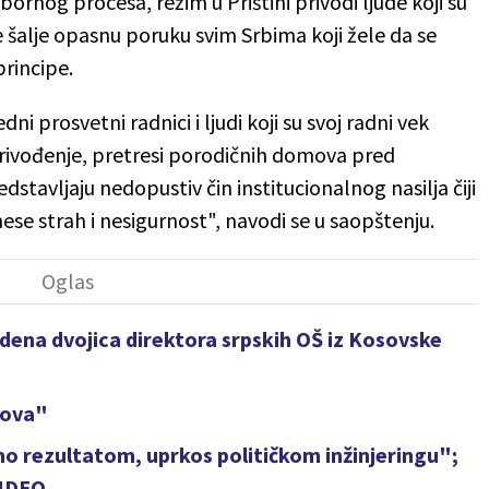
bornog procesa, režim u Prištini privodi ljude koji su
 šalje opasnu poruku svim Srbima koji žele da se
principe.
ni prosvetni radnici i ljudi koji su svoj radni vek
privođenje, pretresi porodičnih domova pred
dstavljaju nedopustiv čin institucionalnog nasilja čiji
ese strah i nesigurnost", navodi se u saopštenju.
dena dvojica direktora srpskih OŠ iz Kosovske
sova"
mo rezultatom, uprkos političkom inžinjeringu";
VIDEO