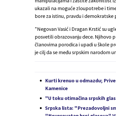
manipulacijama i zaštite zakonitost iz
ukazali na moguće zloupotrebe i time
bore za istinu, pravdu i demokratske 
"Negovan Vasić i Dragan Krstić su ugled
posvetili obrazovanju dece. Njihovo 
članovima porodica i upadi u škole pre
je cilj da se među srpskim narodom un
Kurti krenuo u odmazdu; Prive
Kamenice
"U toku otimačina srpskih gla
Srpska lista: "Prezadovoljni s
"Neverovatan broj glasova" 