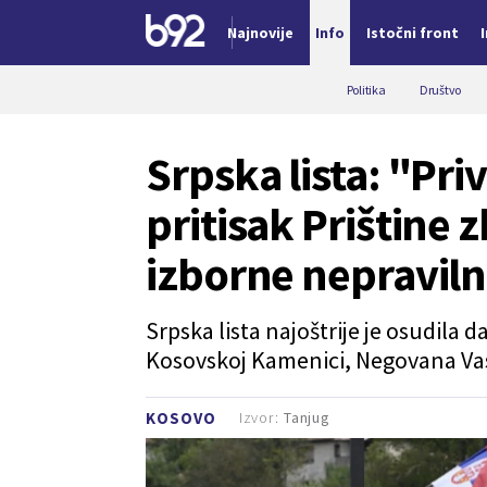
Najnovije
Info
Istočni front
Nova vest
Politika
Društvo
Srpska lista: "Pri
pritisak Prištine 
izborne nepraviln
Srpska lista najoštrije je osudila
Kosovskoj Kamenici, Negovana Vasi
Izvor:
Tanjug
KOSOVO