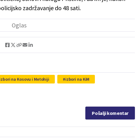
policijsko zadržavanje do 48 sati.
izbori na Kosovu i Metohiji
izbori na KiM
Pošalji komentar