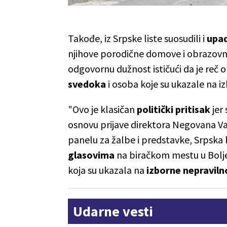
Takođe, iz Srpske liste suosudili i
upad
njihove porodične domove i obrazovne
odgovornu dužnost ističući da je reč 
svedoka
i osoba koje su ukazale na i
"Ovo je klasičan
politički
pritisak
jer
osnovu prijave direktora Negovana V
panelu za žalbe i predstavke, Srpska
glasovima
na biračkom mestu u Bolje
koja su ukazala na
izborne nepraviln
Udarne vesti