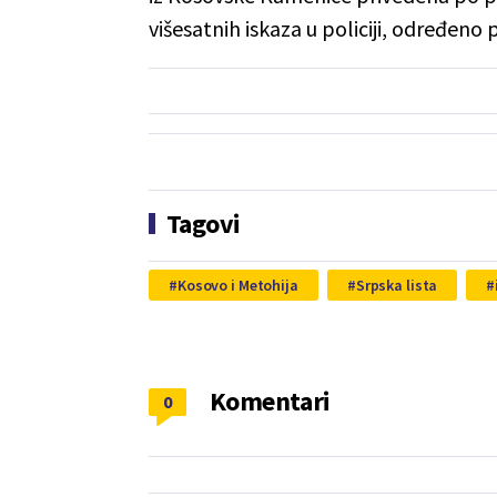
višesatnih iskaza u policiji, određeno 
Tagovi
Kosovo i Metohija
Srpska lista
Komentari
0