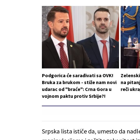
Podgorica će sarađivati sa OVK!
Zelensk
Bruka za brukom - stiže nam novi
na pitan
udarac od "braće": Crna Gora u
reči ukr
vojnom paktu protiv Srbije?!
Srpska lista ističe da, umesto da nadl