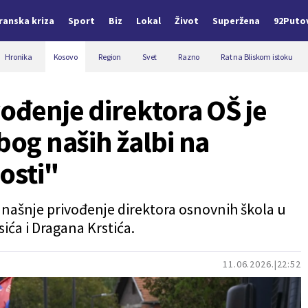
Iranska kriza
Sport
Biz
Lokal
Život
Superžena
92Puto
Hronika
Kosovo
Region
Svet
Razno
Rat na Bliskom istoku
vođenje direktora OŠ je
zbog naših žalbi na
osti"
 današnje privođenje direktora osnovnih škola u
ća i Dragana Krstića.
11.06.2026.
22:52