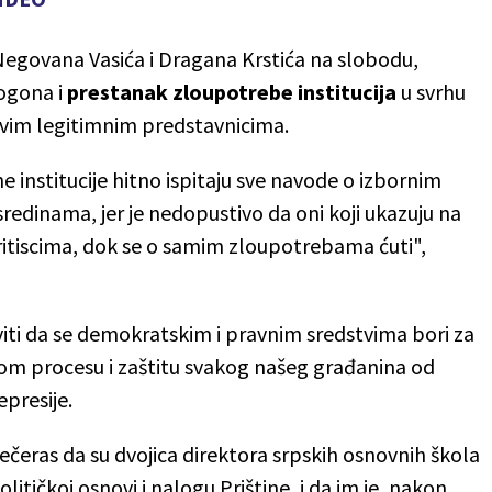
Negovana Vasića i Dragana Krstića na slobodu,
ogona i
prestanak zloupotrebe institucija
u svrhu
vim legitimnim predstavnicima.
institucije hitno ispitaju sve navode o izbornim
sredinama, jer je nedopustivo da oni koji ukazuju na
itiscima, dok se o samim zloupotrebama ćuti",
aviti da se demokratskim i pravnim sredstvima bori za
nom procesu i zaštitu svakog našeg građanina od
epresije.
 večeras da su dvojica direktora srpskih osnovnih škola
tičkoj osnovi i nalogu Prištine, i da im je, nakon