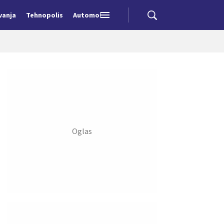
vanja
Tehnopolis
Automobili