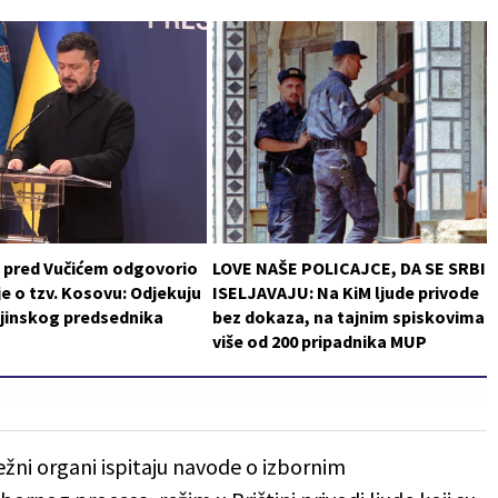
i pred Vučićem odgovorio
LOVE NAŠE POLICAJCE, DA SE SRBI
je o tzv. Kosovu: Odjekuju
ISELJAVAJU: Na KiM ljude privode
ajinskog predsednika
bez dokaza, na tajnim spiskovima
više od 200 pripadnika MUP
ežni organi ispitaju navode o izbornim