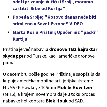
odati priznanje Vučiću i Srbiji, moramo
zaštititi Srbe od Kurtija"
Pobeda Srbije; "Kosovo danas neće biti
primljeno u Savet Evrope" VIDEO
Marta Kos u Prištini; Upućen niz "packi"
Kurtiju
Priština je već nabavila
dronove TB2 bajraktar
i
skydagger
od Turske, kao i američke dronove
puma.
U decembru pošle godine Priština je saopštila da
kupuje američke mobilne artiljerijske sisteme
HUMVEE Hawkeye 105mm
Mobile Howitzer
(MHS), a krajem novembra da je u toku proces
nabavke helikoptera
Blek Houk
od SAD.