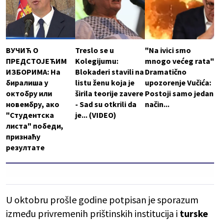
ВУЧИЋ О
Treslo se u
"Na ivici smo
ПРЕДСТОЈЕЋИМ
Kolegijumu:
mnogo većeg rata"
ИЗБОРИМА: На
Blokaderi stavili na
Dramatično
биралиша у
listu ženu koja je
upozorenje Vučića:
октобру или
širila teorije zavere
Postoji samo jedan
новембру, ако
- Sad su otkrili da
način...
"Студентска
je... (VIDEO)
листа" победи,
признаћу
резултате
U oktobru prošle godine potpisan je sporazum
između privremenih prištinskih institucija i
turske