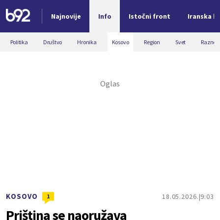
Najnovije
Info
Istočni front
Iranska kr
Nova vest
Politika
Društvo
Hronika
Kosovo
Region
Svet
Razno
KOSOVO
18.05.2026.
9:03
1
Priština se naoružava