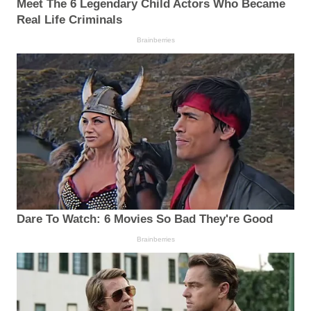
Meet The 6 Legendary Child Actors Who Became
Real Life Criminals
Brainberries
Dare To Watch: 6 Movies So Bad They're Good
Brainberries