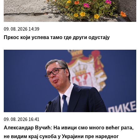
09. 08. 2026 14:39
Пркос који успева тамо где други одустају
09. 08. 2026 16:41
Александар Вучић: На ивици смо много већег рата,
не видим крај сукоба у Украјини пре наредног