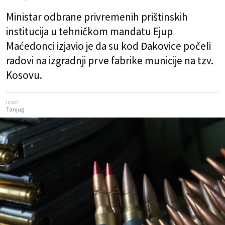
Ministar odbrane privremenih prištinskih
institucija u tehničkom mandatu Ejup
Maćedonci izjavio je da su kod Đakovice počeli
radovi na izgradnji prve fabrike municije na tzv.
Kosovu.
Izvor:
Tanjug