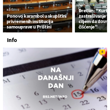
KOSOVO
Drecun: "Kurti 
KOSOVO
Ponovo karambol u skupštini
zastrašivanje S
privremenih institucija
ciljem da dovrš
samouprave u Prištini
čišćenje"
Info
0