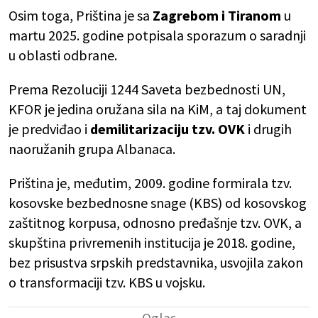
Osim toga, Priština je sa
Zagrebom i Tiranom
u
martu 2025. godine potpisala sporazum o saradnji
u oblasti odbrane.
Prema Rezoluciji 1244 Saveta bezbednosti UN,
KFOR je jedina oružana sila na KiM, a taj dokument
je predviđao i
demilitarizaciju tzv. OVK
i drugih
naoružanih grupa Albanaca.
Priština je, međutim, 2009. godine formirala tzv.
kosovske bezbednosne snage (KBS) od kosovskog
zaštitnog korpusa, odnosno pređašnje tzv. OVK, a
skupština privremenih institucija je 2018. godine,
bez prisustva srpskih predstavnika, usvojila zakon
o transformaciji tzv. KBS u vojsku.