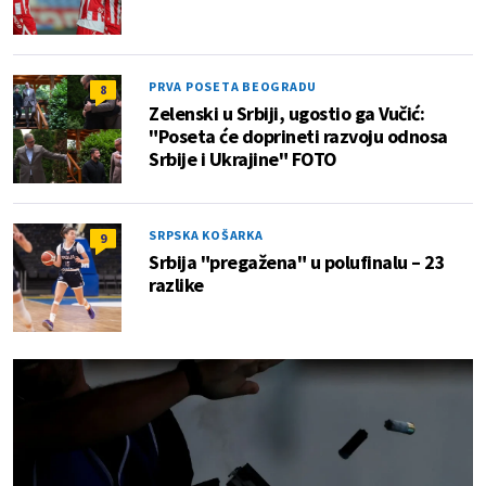
PRVA POSETA BEOGRADU
8
Zelenski u Srbiji, ugostio ga Vučić:
"Poseta će doprineti razvoju odnosa
Srbije i Ukrajine" FOTO
SRPSKA KOŠARKA
9
Srbija "pregažena" u polufinalu – 23
razlike