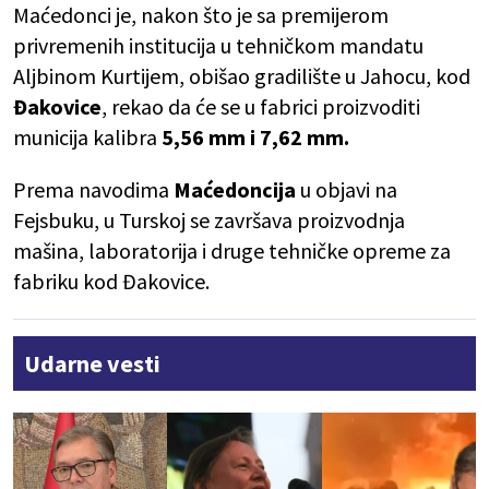
Maćedonci je, nakon što je sa premijerom
privremenih institucija u tehničkom mandatu
Aljbinom Kurtijem, obišao gradilište u Jahocu, kod
Đakovice
, rekao da će se u fabrici proizvoditi
municija kalibra
5,56 mm i 7,62 mm.
Prema navodima
Maćedoncija
u objavi na
Fejsbuku, u Turskoj se završava proizvodnja
mašina, laboratorija i druge tehničke opreme za
fabriku kod Đakovice.
Udarne vesti