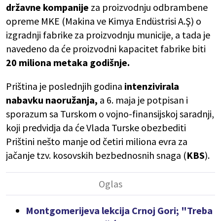
državne kompanije
za proizvodnju odbrambene
opreme MKE (Makina ve Kimya Endüstrisi A.Ş) o
izgradnji fabrike za proizvodnju municije, a tada je
navedeno da će proizvodni kapacitet fabrike biti
20 miliona metaka godišnje.
Priština je poslednjih godina
intenzivirala
nabavku naoružanja,
a 6. maja je potpisan i
sporazum sa Turskom o vojno-finansijskoj saradnji,
koji predvidja da će Vlada Turske obezbediti
Prištini nešto manje od četiri miliona evra za
jačanje tzv. kosovskih bezbednosnih snaga (
KBS
).
Montgomerijeva lekcija Crnoj Gori; "Treba