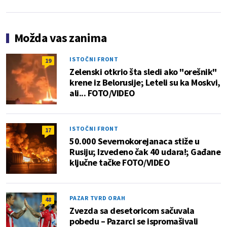
Možda vas zanima
ISTOČNI FRONT
19
Zelenski otkrio šta sledi ako "orešnik"
krene iz Belorusije; Leteli su ka Moskvi,
ali... FOTO/VIDEO
ISTOČNI FRONT
17
50.000 Severnokorejanaca stiže u
Rusiju; Izvedeno čak 40 udara!; Gađane
ključne tačke FOTO/VIDEO
PAZAR TVRD ORAH
48
Zvezda sa desetoricom sačuvala
pobedu – Pazarci se ispromašivali