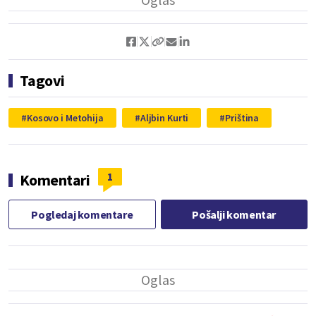
Tagovi
Kosovo i Metohija
Aljbin Kurti
Priština
1
Komentari
Pogledaj komentare
Pošalji komentar