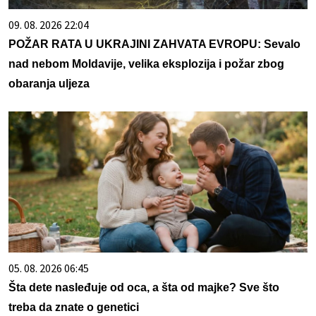
09. 08. 2026 22:04
POŽAR RATA U UKRAJINI ZAHVATA EVROPU: Sevalo
nad nebom Moldavije, velika eksplozija i požar zbog
obaranja uljeza
05. 08. 2026 06:45
Šta dete nasleđuje od oca, a šta od majke? Sve što
treba da znate o genetici