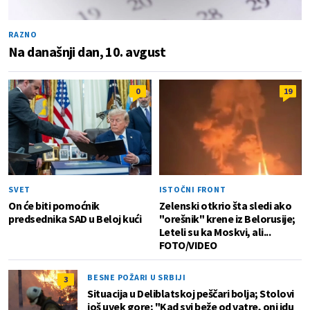
RAZNO
Na današnji dan, 10. avgust
0
19
SVET
ISTOČNI FRONT
On će biti pomoćnik
Zelenski otkrio šta sledi ako
predsednika SAD u Beloj kući
"orešnik" krene iz Belorusije;
Leteli su ka Moskvi, ali...
FOTO/VIDEO
BESNE POŽARI U SRBIJI
3
Situacija u Deliblatskoj peščari bolja; Stolovi
još uvek gore; "Kad svi beže od vatre, oni idu