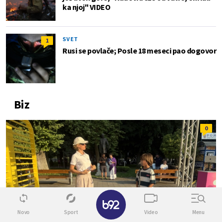
ka njoj" VIDEO
SVET
1
Rusi se povlače; Posle 18 meseci pao dogovor
Biz
0
✕
Novo
Sport
Video
Menu