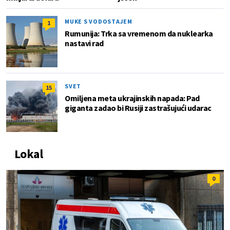
MUKE S VODOSTAJEM
1
Rumunija: Trka sa vremenom da nuklearka
nastavi rad
SVET
15
Omiljena meta ukrajinskih napada: Pad
giganta zadao bi Rusiji zastrašujući udarac
Lokal
0