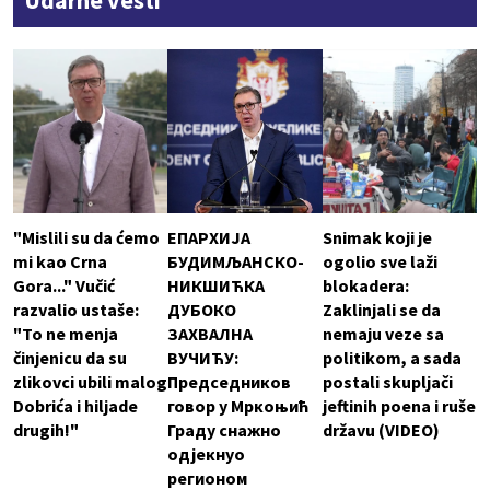
Udarne vesti
"Mislili su da ćemo
ЕПАРХИЈА
Snimak koji je
mi kao Crna
БУДИМЉАНСКО-
ogolio sve laži
Gora..." Vučić
НИКШИЋКА
blokadera:
razvalio ustaše:
ДУБОКО
Zaklinjali se da
"To ne menja
ЗАХВАЛНА
nemaju veze sa
činjenicu da su
ВУЧИЋУ:
politikom, a sada
zlikovci ubili malog
Председников
postali skupljači
Dobrića i hiljade
говор у Мркоњић
jeftinih poena i ruše
drugih!"
Граду снажно
državu (VIDEO)
одјекнуо
регионом