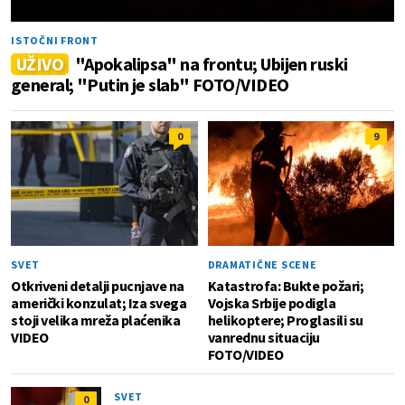
ISTOČNI FRONT
UŽIVO
"Apokalipsa" na frontu; Ubijen ruski
general; "Putin je slab" FOTO/VIDEO
0
9
SVET
DRAMATIČNE SCENE
Otkriveni detalji pucnjave na
Katastrofa: Bukte požari;
američki konzulat; Iza svega
Vojska Srbije podigla
stoji velika mreža plaćenika
helikoptere; Proglasili su
VIDEO
vanrednu situaciju
FOTO/VIDEO
SVET
0