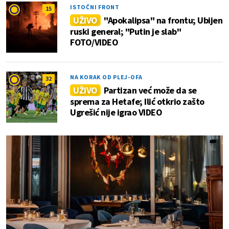
ISTOČNI FRONT
15
UŽIVO
"Apokalipsa" na frontu; Ubijen
ruski general; "Putin je slab"
FOTO/VIDEO
NA KORAK OD PLEJ-OFA
32
UŽIVO
Partizan već može da se
sprema za Hetafe; Ilić otkrio zašto
Ugrešić nije igrao VIDEO