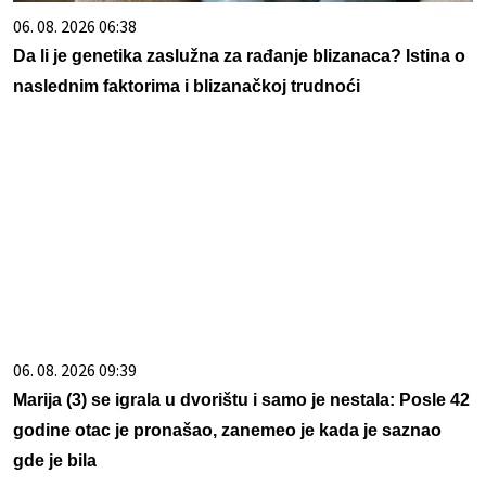
06. 08. 2026 06:38
Da li je genetika zaslužna za rađanje blizanaca? Istina o
naslednim faktorima i blizanačkoj trudnoći
06. 08. 2026 09:39
Marija (3) se igrala u dvorištu i samo je nestala: Posle 42
godine otac je pronašao, zanemeo je kada je saznao
gde je bila