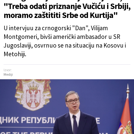
"Treba odati priznanje Vučiću i Srbiji,
moramo zaštititi Srbe od Kurtija"
U intervjuu za crnogorski "Dan", Vilijam
Montgomeri, bivši američki ambasador u SR
Jugoslaviji, osvrnuo se na situaciju na Kosovu i
Metohiji.
Izvor:
Mediji