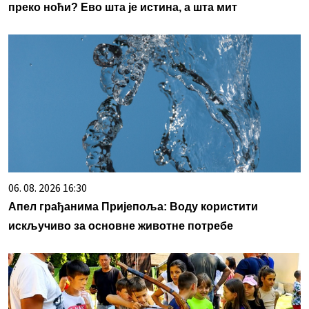
преко ноћи? Ево шта је истина, а шта мит
06. 08. 2026 16:30
Апел грађанима Пријепоља: Воду користити
искључиво за основне животне потребе