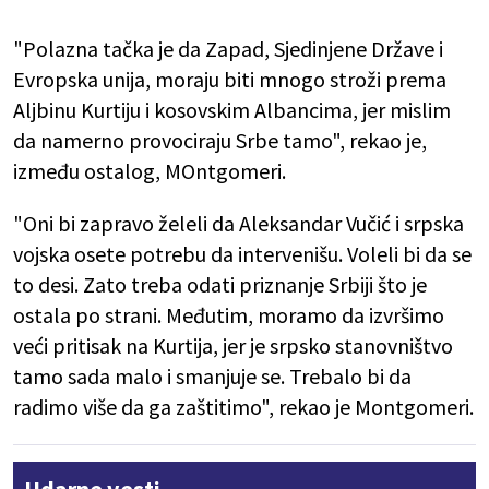
"Polazna tačka je da Zapad, Sjedinjene Države i
Evropska unija, moraju biti mnogo stroži prema
Aljbinu Kurtiju i kosovskim Albancima, jer mislim
da namerno provociraju Srbe tamo", rekao je,
između ostalog, MOntgomeri.
"Oni bi zapravo želeli da Aleksandar Vučić i srpska
vojska osete potrebu da intervenišu. Voleli bi da se
to desi. Zato treba odati priznanje Srbiji što je
ostala po strani. Međutim, moramo da izvršimo
veći pritisak na Kurtija, jer je srpsko stanovništvo
tamo sada malo i smanjuje se. Trebalo bi da
radimo više da ga zaštitimo", rekao je Montgomeri.