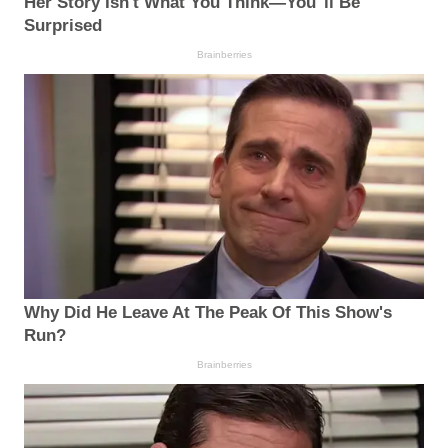
Her Story Isn't What You Think—You''ll Be
Surprised
Brainberries
Why Did He Leave At The Peak Of This Show's
Run?
Brainberries