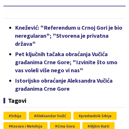
Knežević: "Referendum u Crnoj Gori je bio
neregularan"; "Stvorena je privatna
država"
Pet ključnih tačaka obraćanja Vučića
građanima Crne Gore; "Izvinite što smo
vas voleli više nego vi nas"
Istorijsko obraćanje Aleksandra Vučića
građanima Crne Gore
Tagovi
Srbija
Aleksandar Vučić
predsednik Srbije
Kosovo i Metohija
Crna Gora
Aljbin Kurti