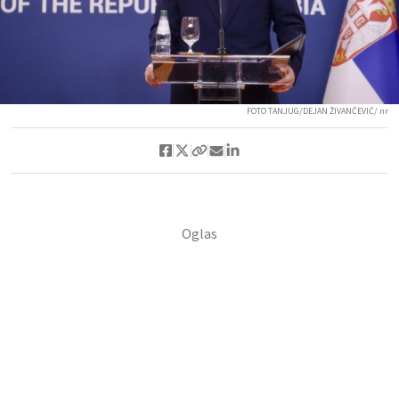
FOTO TANJUG/DEJAN ŽIVANČEVIĆ/ nr