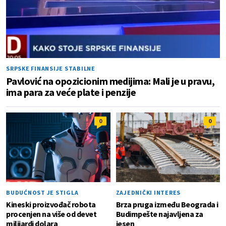
SRPSKE FINANSIJE STABILNE
Pavlović na opozicionim medijima: Mali je u pravu,
ima para za veće plate i penzije
0
0
BUDUĆNOST JE STIGLA
ZAJEDNIČKI INTERES
Kineski proizvođač robota
Brza pruga između Beograda i
procenjen na više od devet
Budimpešte najavljena za
milijardi dolara
jesen