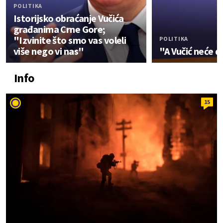
POLITIKA
Istorijsko obraćanje Vučića
građanima Crne Gore;
"Izvinite što smo vas voleli
POLITIKA
više nego vi nas"
"A Vučić neće d
Info
15