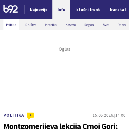
Najnovije
Info
Istočni front
Iranska kr
Nova vest
Politika
Društvo
Hronika
Kosovo
Region
Svet
Razno
POLITIKA
15.05.2026.
14:00
2
Montgomerijeva lekcija Crnoj Gori;