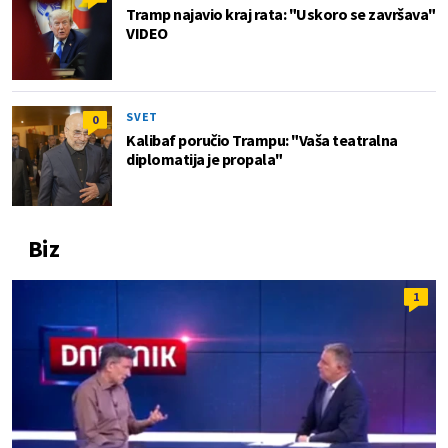
Tramp najavio kraj rata: "Uskoro se završava"
VIDEO
SVET
0
Kalibaf poručio Trampu: "Vaša teatralna
diplomatija je propala"
Biz
1