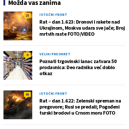
Možda vas zanima
ISTOČNI FRONT
25
Rat – dan 1.623: Dronovi i rakete nad
Ukrajinom, Moskva udara sve jače; Broj
mrtvih raste FOTO/VIDEO
VELIKI PREOKRET
0
Poznati trgovinski lanac zatvara 50
prodavnica: Deo radnika već dobio
otkaz
ISTOČNI FRONT
65
Rat – dan 1.622: Zelenski spreman na
pregovore; Rusi se predali; Pogođeni
turski brodovi u Crnom moru FOTO