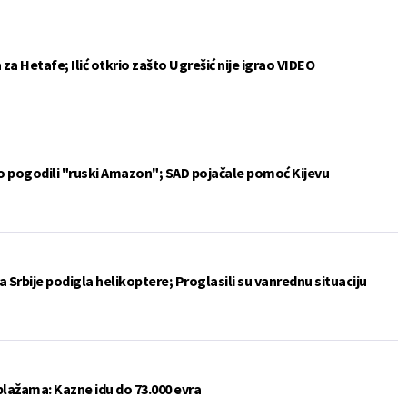
a Hetafe; Ilić otkrio zašto Ugrešić nije igrao VIDEO
vo pogodili "ruski Amazon"; SAD pojačale pomoć Kijevu
 Srbije podigla helikoptere; Proglasili su vanrednu situaciju
plažama: Kazne idu do 73.000 evra