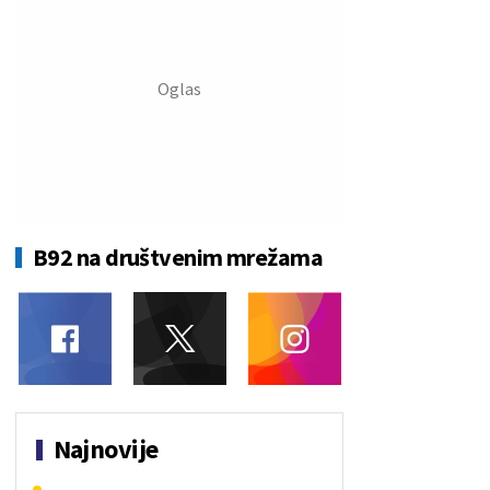
B92 na društvenim mrežama
Najnovije