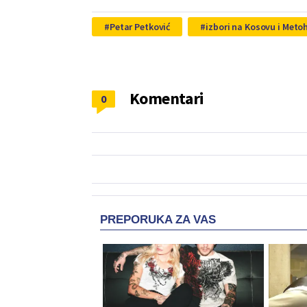
Petar Petković
izbori na Kosovu i Metoh
Komentari
0
PREPORUKA ZA VAS