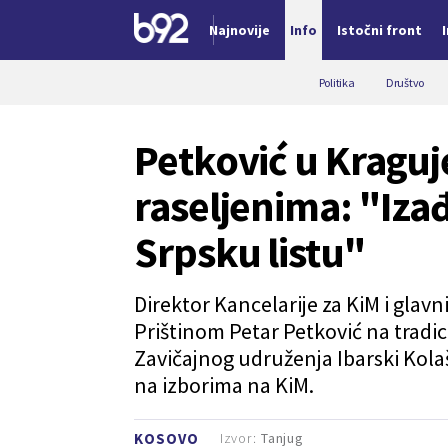
Najnovije
Info
Istočni front
Nova vest
Politika
Društvo
Petković u Kragu
raseljenima: "Izađi
Srpsku listu"
Direktor Kancelarije za KiM i glav
Prištinom Petar Petković na tradi
Zavičajnog udruženja Ibarski Kola
na izborima na KiM.
Izvor:
Tanjug
KOSOVO