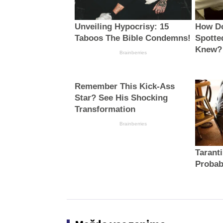
Unveiling Hypocrisy: 15
How Do
Taboos The Bible Condemns!
Spotte
Knew?
Brainberries
Remember This Kick-Ass
Star? See His Shocking
Transformation
Brainberries
Taranti
Probab