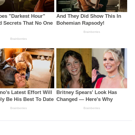
es "Darkest Hour"
And They Did Show This In
d Secrets That No One
Bohemian Rapsody!
Brainberries
Brainberries
no’s Latest Effort Will
Britney Spears' Look Has
ly Be His Best To Date
Changed — Here's Why
Brainberries
Brainberries