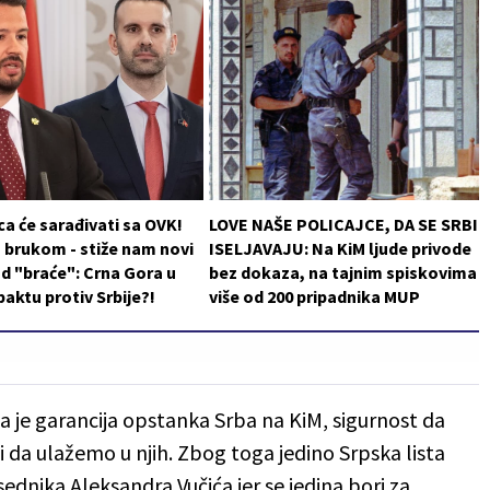
a će sarađivati sa OVK!
LOVE NAŠE POLICAJCE, DA SE SRBI
 brukom - stiže nam novi
ISELJAVAJU: Na KiM ljude privode
d "braće": Crna Gora u
bez dokaza, na tajnim spiskovima
aktu protiv Srbije?!
više od 200 pripadnika MUP
 je garancija opstanka Srba na KiM, sigurnost da
da ulažemo u njih. Zbog toga jedino Srpska lista
ednika Aleksandra Vučića jer se jedina bori za