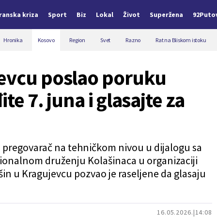
Iranska kriza
Sport
Biz
Lokal
Život
Superžena
92Puto
Hronika
Kosovo
Region
Svet
Razno
Rat na Bliskom istoku
jevcu poslao poruku
te 7. juna i glasajte za
ni pregovarač na tehničkom nivou u dijalogu sa
cionalnom druženju Kolašinaca u organizaciji
šin u Kragujevcu pozvao je raseljene da glasaju
16.05.2026.
14:08