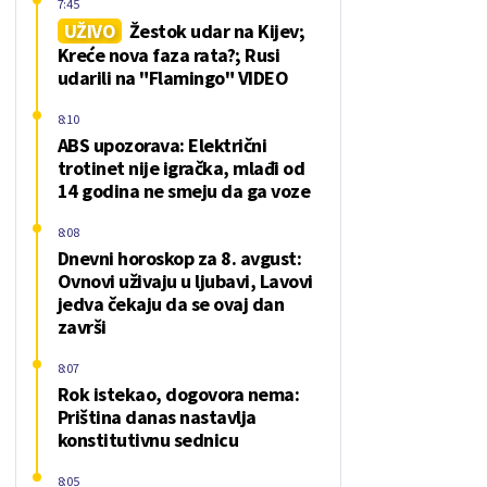
7:45
UŽIVO
Žestok udar na Kijev;
Kreće nova faza rata?; Rusi
udarili na "Flamingo" VIDEO
8:10
ABS upozorava: Električni
trotinet nije igračka, mlađi od
14 godina ne smeju da ga voze
8:08
Dnevni horoskop za 8. avgust:
Ovnovi uživaju u ljubavi, Lavovi
jedva čekaju da se ovaj dan
završi
8:07
Rok istekao, dogovora nema:
Priština danas nastavlja
konstitutivnu sednicu
8:05