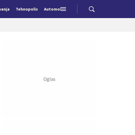
vanja
Tehnopolis
Automobili