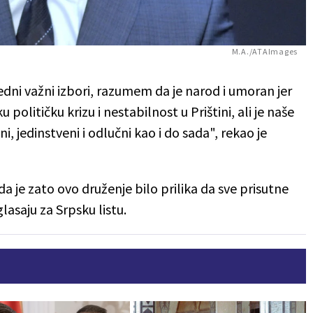
M.A./ATAImages
jedni važni izbori, razumem da je narod i umoran jer
političku krizu i nestabilnost u Prištini, ali je naše
, jedinstveni i odlučni kao i do sada", rekao je
a je zato ovo druženje bilo prilika da sve prisutne
glasaju za Srpsku listu.