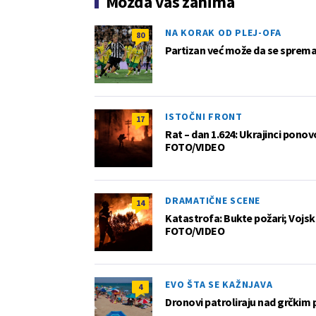
Možda vas zanima
NA KORAK OD PLEJ-OFA
80
Partizan već može da se sprema z
ISTOČNI FRONT
17
Rat – dan 1.624: Ukrajinci pono
FOTO/VIDEO
DRAMATIČNE SCENE
14
Katastrofa: Bukte požari; Vojska
FOTO/VIDEO
EVO ŠTA SE KAŽNJAVA
4
Dronovi patroliraju nad grčkim 