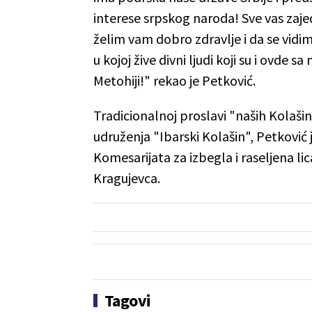
interese srpskog naroda! Sve vas zaj
želim vam dobro zdravlje i da se vidi
u kojoj žive divni ljudi koji su i ovde 
Metohiji!" rekao je Petković.
Tradicionalnoj proslavi "naših Kolašin
udruženja "Ibarski Kolašin", Petkovi
Komesarijata za izbegla i raseljena li
Kragujevca.
Tagovi