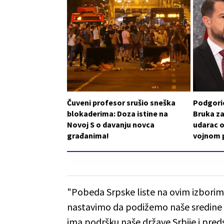
Čuveni profesor srušio sneška
Podgoric
blokaderima: Doza istine na
Bruka za
Novoj S o davanju novca
udarac o
građanima!
vojnom p
"Pobeda Srpske liste na ovim izborima
nastavimo da podižemo naše sredine i 
ima podršku naše države Srbije i preds