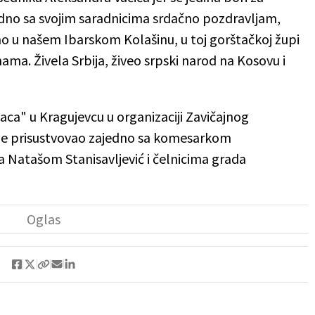
edno sa svojim saradnicima srdačno pozdravljam,
mo u našem Ibarskom Kolašinu, u toj gorštačkoj župi
sa nama. Živela Srbija, živeo srpski narod na Kosovu i
aca" u Kragujevcu u organizaciji Zavičajnog
ć je prisustvovao zajedno sa komesarkom
ca Natašom Stanisavljević i čelnicima grada