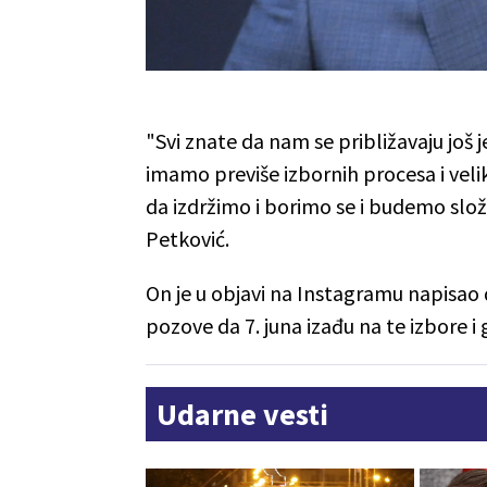
"Svi znate da nam se približavaju još 
imamo previše izbornih procesa i veliku 
da izdržimo i borimo se i budemo složni
Petković.
On je u objavi na Instagramu napisao d
pozove da 7. juna izađu na te izbore i 
Udarne vesti