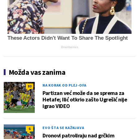
These Actors Didn't Want To Share The Spotlight
Brainberries
Možda vas zanima
NA KORAK OD PLEJ-OFA
80
Partizan već može da se sprema za
Hetafe; Ilić otkrio zašto Ugrešić nije
igrao VIDEO
EVO ŠTA SE KAŽNJAVA
6
Dronovi patroliraju nad grčkim