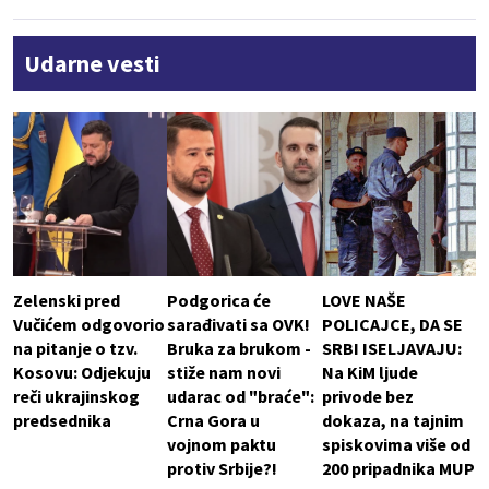
Udarne vesti
Zelenski pred
Podgorica će
LOVE NAŠE
Vučićem odgovorio
sarađivati sa OVK!
POLICAJCE, DA SE
na pitanje o tzv.
Bruka za brukom -
SRBI ISELJAVAJU:
Kosovu: Odjekuju
stiže nam novi
Na KiM ljude
reči ukrajinskog
udarac od "braće":
privode bez
predsednika
Crna Gora u
dokaza, na tajnim
vojnom paktu
spiskovima više od
protiv Srbije?!
200 pripadnika MUP