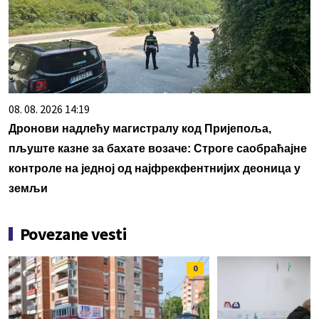
08. 08. 2026 14:19
Дронови надлећу магистралу код Пријепоља,
пљуште казне за бахате возаче: Строге саобраћајне
контроле на једној од најфрекфентнијих деоница у
земљи
Povezane vesti
0