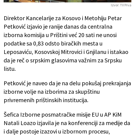
Vide
Izvor:
TV Prva
Direktor Kancelarije za Kosovo i Metohiju Petar
Petković izjavio je ranije danas da centralna
izborna komisija u Prištini već 20 sati ne unosi
podatke sa 0,83 odsto biračkih mesta u
Leposaviću, Kosovskoj Mitrovici i Gnjilanu i istakao
da je reč o srpskim glasovima važnim za Srpsku
listu.
Petković je naveo da je na delu pokušaj prekrajanja
izborne volje na izborima za skupštinu
privremenih prištinskih institucija.
Šefica Izborne posmatračke misije EU u AP KiM
Natali Loazo izjavila je na konferenciji za medije da
i dalje postoje izazovi u izbornom procesu,