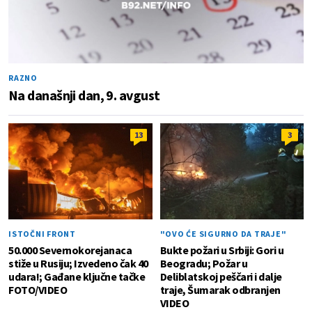
RAZNO
Na današnji dan, 9. avgust
13
3
ISTOČNI FRONT
"OVO ĆE SIGURNO DA TRAJE"
50.000 Severnokorejanaca
Bukte požari u Srbiji: Gori u
stiže u Rusiju; Izvedeno čak 40
Beogradu; Požar u
udara!; Gađane ključne tačke
Deliblatskoj peščari i dalje
FOTO/VIDEO
traje, Šumarak odbranjen
VIDEO