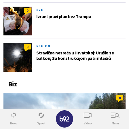
SVET
0
Izrael pravi plan bez Trampa
REGION
0
Stravična nesreća u Hrvatskoj: Urušio se
balkon; Sa konstrukcijom pali i mladići
Biz
0
✕
Novo
Sport
Video
Menu