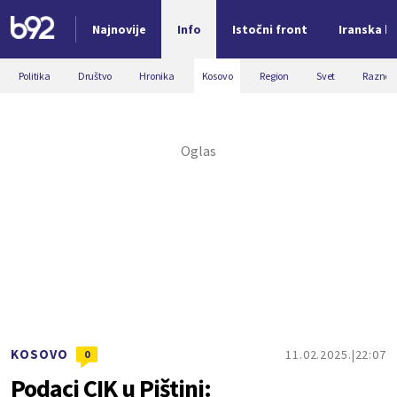
Najnovije
Info
Istočni front
Iranska kr
Nova vest
Politika
Društvo
Hronika
Kosovo
Region
Svet
Razno
KOSOVO
11.02.2025.
22:07
0
Podaci CIK u Pištini: