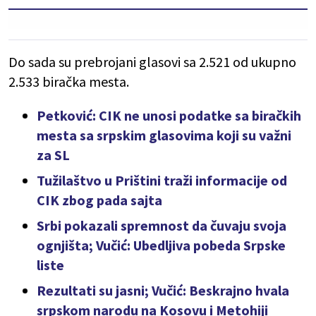
Do sada su prebrojani glasovi sa 2.521 od ukupno
2.533 biračka mesta.
Petković: CIK ne unosi podatke sa biračkih
mesta sa srpskim glasovima koji su važni
za SL
Tužilaštvo u Prištini traži informacije od
CIK zbog pada sajta
Srbi pokazali spremnost da čuvaju svoja
ognjišta; Vučić: Ubedljiva pobeda Srpske
liste
Rezultati su jasni; Vučić: Beskrajno hvala
srpskom narodu na Kosovu i Metohiji