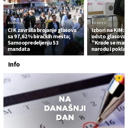
KOSOVO
KOSOVO
CIK završila brojanje glasova
Izbori na KiM: 
sa 97,62% biračkih mesta;
odsto glasova; 
Samoopredeljenju 53
"Krade se man
mandata
narodu i pokla
Info
0