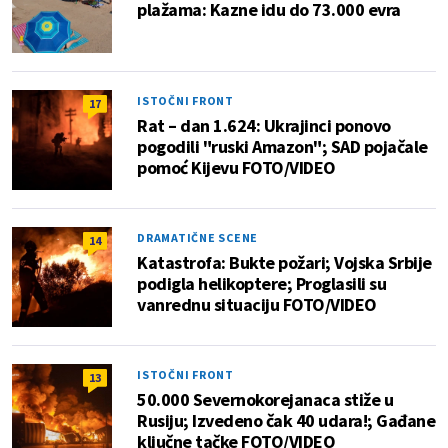
plažama: Kazne idu do 73.000 evra
ISTOČNI FRONT
17
Rat – dan 1.624: Ukrajinci ponovo
pogodili "ruski Amazon"; SAD pojačale
pomoć Kijevu FOTO/VIDEO
DRAMATIČNE SCENE
14
Katastrofa: Bukte požari; Vojska Srbije
podigla helikoptere; Proglasili su
vanrednu situaciju FOTO/VIDEO
ISTOČNI FRONT
13
50.000 Severnokorejanaca stiže u
Rusiju; Izvedeno čak 40 udara!; Gađane
ključne tačke FOTO/VIDEO