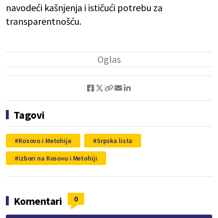
navodeći kašnjenja i ističući potrebu za
transparentnošću.
Tagovi
Kosovo i Metohija
Srpska lista
izbori na Kosovu i Metohiji
0
Komentari