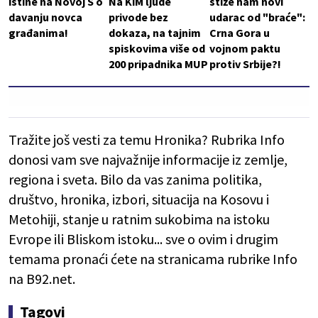
istine na Novoj S o
Na KiM ljude
stiže nam novi
davanju novca
privode bez
udarac od "braće":
građanima!
dokaza, na tajnim
Crna Gora u
spiskovima više od
vojnom paktu
200 pripadnika MUP
protiv Srbije?!
Tražite još vesti za temu Hronika? Rubrika Info
donosi vam sve najvažnije informacije iz zemlje,
regiona i sveta. Bilo da vas zanima politika,
društvo, hronika, izbori, situacija na Kosovu i
Metohiji, stanje u ratnim sukobima na istoku
Evrope ili Bliskom istoku... sve o ovim i drugim
temama pronaći ćete na stranicama rubrike Info
na B92.net.
Tagovi