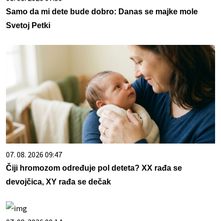
Samo da mi dete bude dobro: Danas se majke mole
Svetoj Petki
07. 08. 2026 09:47
Čiji hromozom određuje pol deteta? XX rađa se
devojčica, XY rađa se dečak