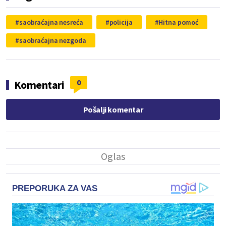
saobraćajna nesreća
policija
Hitna pomoć
saobraćajna nezgoda
0
Komentari
Pošalji komentar
PREPORUKA ZA VAS