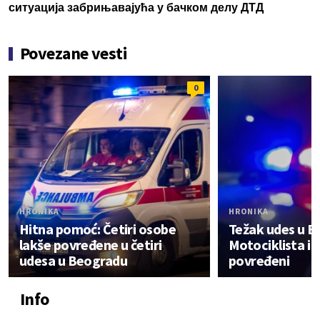
ситуација забрињавајућа у бачком делу ДТД
Povezane vesti
0
HRONIKA
HRONIKA
Hitna pomoć: Četiri osobe
Težak udes u B
lakše povređene u četiri
Motociklista i 
udesa u Beogradu
povređeni
Info