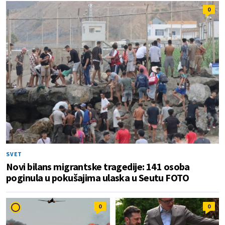
0
SVET
Novi bilans migrantske tragedije: 141 osoba
poginula u pokušajima ulaska u Seutu FOTO
0
0