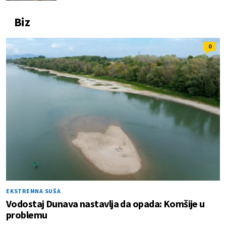
Biz
0
EKSTREMNA SUŠA
Vodostaj Dunava nastavlja da opada: Komšije u
problemu