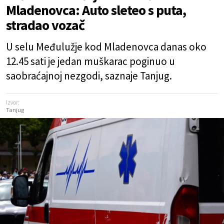
Mladenovca: Auto sleteo s puta,
stradao vozač
U selu Međulužje kod Mladenovca danas oko
12.45 sati je jedan muškarac poginuo u
saobraćajnoj nezgodi, saznaje Tanjug.
Izvor:
Tanjug