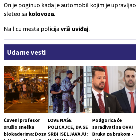
On je poginuo kada je automobil kojim je upravljao
sleteo sa
kolovoza
.
Na licu mesta policija
vrši uviđaj
.
Udarne vesti
Čuveni profesor
LOVE NAŠE
Podgorica će
srušio sneška
POLICAJCE, DA SE
sarađivati sa OVK!
blokaderima: Doza
SRBI ISELJAVAJU:
Bruka za brukom -