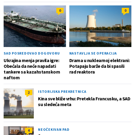
0
0
SAD POSREDOVAO DOGOVORU
NASTAVLJA SE OPERACIJA
Ukrajina menja pravila igre:
Drama u nuklearnoj elektrani:
Obećala da neće napadati
Potapaju barže da bi spasili
tankere sa kazahstanskom
rad reaktora
naftom
ISTORIJSKA PREKRETNICA
2
Kina sve bliže vrhu: Pretekla Francusku, a SAD
su sledeća meta
NEOČEKIVAN PAD
4