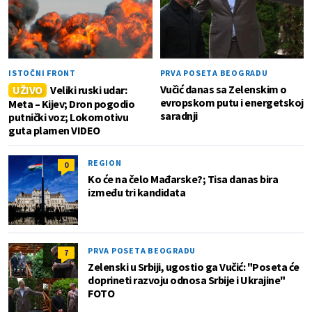
ISTOČNI FRONT
PRVA POSETA BEOGRADU
Vučić danas sa Zelenskim o
UŽIVO
Veliki ruski udar:
evropskom putu i energetskoj
Meta – Kijev; Dron pogodio
saradnji
putnički voz; Lokomotivu
guta plamen VIDEO
REGION
0
Ko će na čelo Mađarske?; Tisa danas bira
između tri kandidata
PRVA POSETA BEOGRADU
7
Zelenski u Srbiji, ugostio ga Vučić: "Poseta će
doprineti razvoju odnosa Srbije i Ukrajine"
FOTO