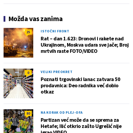
Možda vas zanima
ISTOČNI FRONT
25
Rat – dan 1.623: Dronovi i rakete nad
Ukrajinom, Moskva udara sve jače; Broj
mrtvih raste FOTO/VIDEO
VELIKI PREOKRET
0
Poznati trgovinski lanac zatvara 50
prodavnica: Deo radnika već dobio
otkaz
NA KORAK OD PLEJ-OFA
80
Partizan već može da se sprema za
Hetafe; Ilić otkrio zašto Ugrešić nije
igrao VIDEO