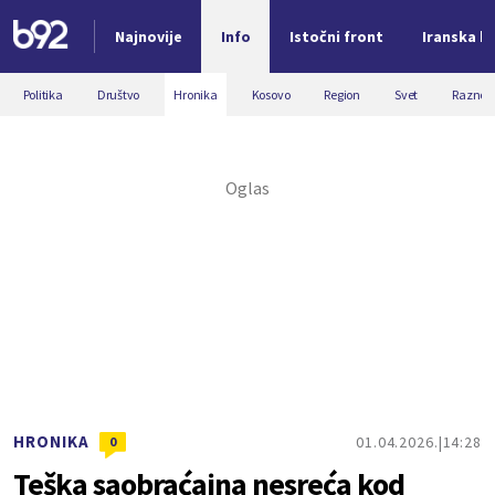
Najnovije
Info
Istočni front
Iranska kr
Nova vest
Politika
Društvo
Hronika
Kosovo
Region
Svet
Razno
HRONIKA
01.04.2026.
14:28
0
Teška saobraćajna nesreća kod