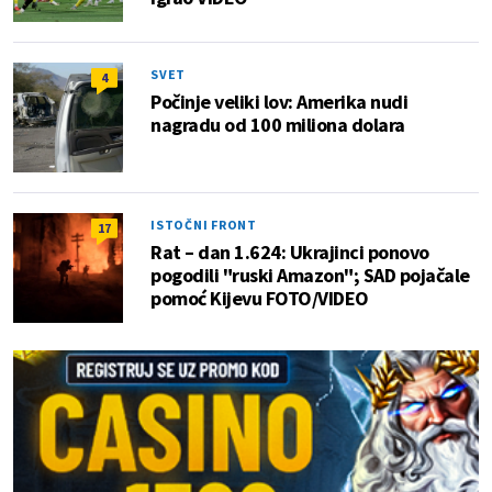
SVET
4
Počinje veliki lov: Amerika nudi
nagradu od 100 miliona dolara
ISTOČNI FRONT
17
Rat – dan 1.624: Ukrajinci ponovo
pogodili "ruski Amazon"; SAD pojačale
pomoć Kijevu FOTO/VIDEO