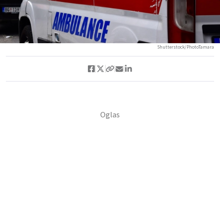
Shutterstock/PhotoTamara