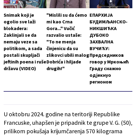
Snimak koji je
"Mislili su da ćemo
ЕПАРХИЈА
ogolio sve laži
mi kao Crna
БУДИМЉАНСКО-
blokadera:
Gora..." Vučić
НИКШИЋКА
Zaklinjali se da
razvalio ustaše:
ДУБОКО
nemaju veze sa
"To ne menja
ЗАХВАЛНА
politikom, a sada
činjenicu da su
ВУЧИЋУ:
postali skupljači
zlikovci ubili malog
Председников
jeftinih poena i ruše
Dobrića i hiljade
говор у Мркоњић
državu (VIDEO)
drugih!"
Граду снажно
одјекнуо
регионом
U oktobru 2024. godine na teritoriji Republike
Francuske, uhapšen je pripadnik te grupe V. G. (50),
prilikom pokušaja krijumčarenja 570 kilograma