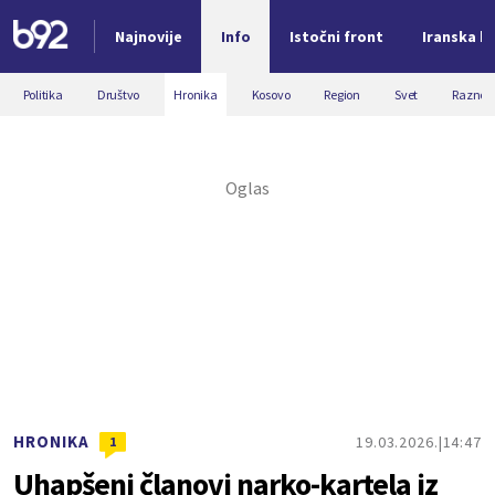
Najnovije
Info
Istočni front
Iranska kr
Nova vest
Politika
Društvo
Hronika
Kosovo
Region
Svet
Razno
HRONIKA
19.03.2026.
14:47
1
Uhapšeni članovi narko-kartela iz