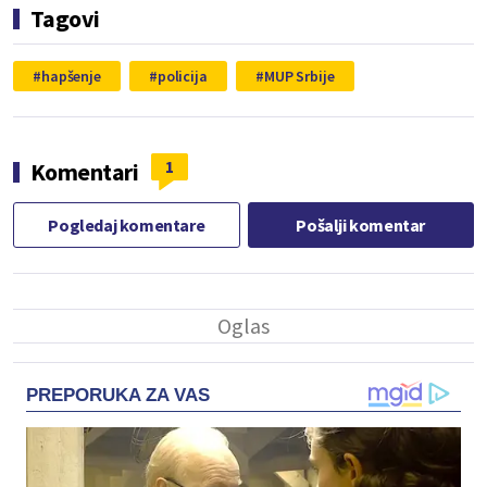
Tagovi
hapšenje
policija
MUP Srbije
1
Komentari
Pogledaj komentare
Pošalji komentar
PREPORUKA ZA VAS