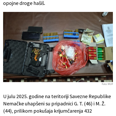
opojne droge hašiš.
Foto: MUP
U julu 2025. godine na teritoriji Savezne Republike
Nemačke uhapšeni su pripadnici G. T. (46) i M. Ž.
(44), prilikom pokušaja krijumčarenja 432