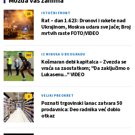
Možda vas zanima
ISTOČNI FRONT
25
Rat – dan 1.623: Dronovi i rakete nad
Ukrajinom, Moskva udara sve jače; Broj
mrtvih raste FOTO/VIDEO
IZ MINUSA U BEOGRADU
367
Košmaran debi kapitalca – Zvezda se
vraća sa zaostatkom; "Da zaključimo o
Lukasenu..." VIDEO
VELIKI PREOKRET
0
Poznati trgovinski lanac zatvara 50
prodavnica: Deo radnika već dobio
otkaz