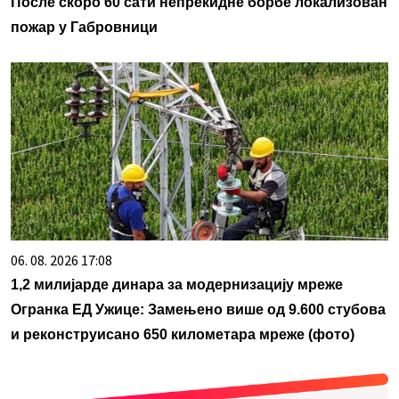
После скоро 60 сати непрекидне борбе локализован
пожар у Габровници
06. 08. 2026 17:08
1,2 милијарде динара за модернизацију мреже
Огранка ЕД Ужице: Замењено више од 9.600 стубова
и реконструисано 650 километара мреже (фото)