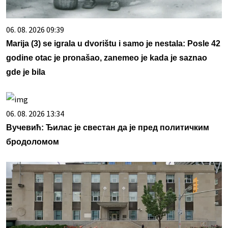
06. 08. 2026 09:39
Marija (3) se igrala u dvorištu i samo je nestala: Posle 42
godine otac je pronašao, zanemeo je kada je saznao
gde je bila
06. 08. 2026 13:34
Вучевић: Ђилас је свестан да је пред политичким
бродоломом