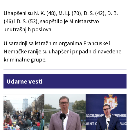
Uhapšeni su N. K. (48), M. Lj. (70), Đ. S. (42), D. B.
(46) i D. S. (53), saopštilo je Ministarstvo
unutrašnjih poslova.
U saradnji sa istražnim organima Francuske i
Nemačke ranije su uhapšeni pripadnici navedene
kriminalne grupe.
Udarne vesti