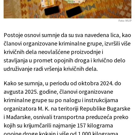
Foto: MUP
Postoje osnovi sumnje da su sva navedena lica, kao
članovi organizovane kriminalne grupe, izvršili više
krivičnih dela neovlašćene proizvodnje i
stavljanja u promet opojnih droga i krivično delo
udruživanje radi vršenja krivičnih dela.
Kako se sumnja, u periodu od oktobra 2024. do
avgusta 2025. godine, članovi organizovane
kriminalne grupe su po nalogu i instrukcijama
organizatora M. K. na teritoriji Republike Bugarske
i Mađarske, osnivali transportna preduzeća preko
kojih su krijumčarili najmanje 157 kilograma
opojne droge kokain i više od 1.000 kilograma