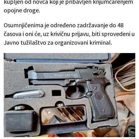
kupljen od novca koji je pribavljen krijumčarenjem
opojne droge.
Osumnjičenima je određeno zadržavanje do 48
časova i oni će, uz krivičnu prijavu, biti sprovedeni u
Javno tužilaštvo za organizovani kriminal.