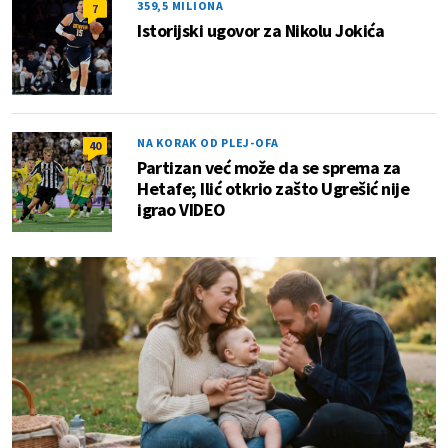
359,5 MILIONA
7
Istorijski ugovor za Nikolu Jokića
NA KORAK OD PLEJ-OFA
40
Partizan već može da se sprema za
Hetafe; Ilić otkrio zašto Ugrešić nije
igrao VIDEO