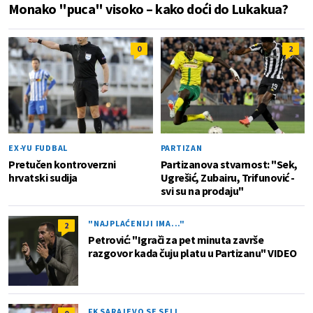
Monako "puca" visoko – kako doći do Lukakua?
0
2
EX-YU FUDBAL
PARTIZAN
Pretučen kontroverzni
Partizanova stvarnost: "Sek,
hrvatski sudija
Ugrešić, Zubairu, Trifunović -
svi su na prodaju"
"NAJPLAĆENIJI IMA..."
2
Petrović: "Igrači za pet minuta završe
razgovor kada čuju platu u Partizanu" VIDEO
FK SARAJEVO SE SELI