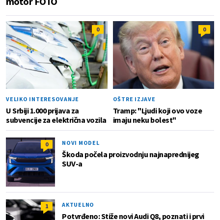
motor FOTO
0
0
VELIKO INTERESOVANJE
OŠTRE IZJAVE
U Srbiji 1.000 prijava za
Tramp: "Ljudi koji ovo voze
subvencije za električna vozila
imaju neku bolest"
NOVI MODEL
0
Škoda počela proizvodnju najnaprednijeg
SUV-a
AKTUELNO
1
Potvrđeno: Stiže novi Audi Q8, poznati i prvi