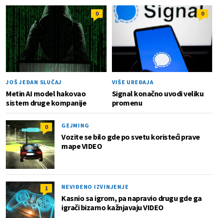
0
0
JOŠ JEDAN SLUČAJ
VIŠE UREĐAJA
Metin AI model hakovao
Signal konačno uvodi veliku
sistem druge kompanije
promenu
GEJMING
0
Vozite se bilo gde po svetu koristeći prave
mape VIDEO
NEVIĐENO IZVINJENJE
1
Kasnio sa igrom, pa napravio drugu gde ga
igrači bizarno kažnjavaju VIDEO