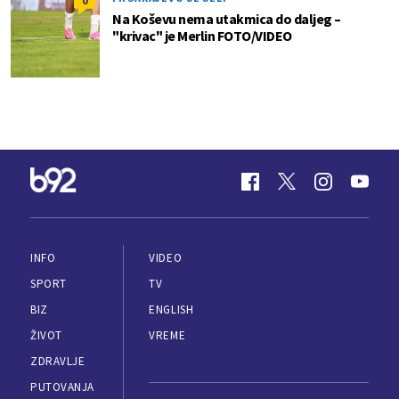
0
Na Koševu nema utakmica do daljeg –
"krivac" je Merlin FOTO/VIDEO
INFO
VIDEO
SPORT
TV
BIZ
ENGLISH
ŽIVOT
VREME
ZDRAVLJE
PUTOVANJA