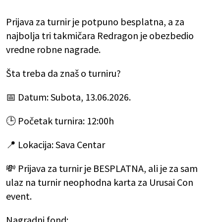
Prijava za turnir je potpuno besplatna, a za
najbolja tri takmičara Redragon je obezbedio
vredne robne nagrade.
Šta treba da znaš o turniru?
📅 Datum: Subota, 13.06.2026.
🕒 Početak turnira: 12:00h
📍 Lokacija: Sava Centar
💸 Prijava za turnir je BESPLATNA, ali je za sam
ulaz na turnir neophodna karta za Urusai Con
event.
Nagradni fond: