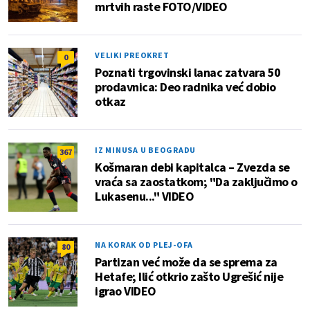
mrtvih raste FOTO/VIDEO
VELIKI PREOKRET
0
Poznati trgovinski lanac zatvara 50
prodavnica: Deo radnika već dobio
otkaz
IZ MINUSA U BEOGRADU
367
Košmaran debi kapitalca – Zvezda se
vraća sa zaostatkom; "Da zaključimo o
Lukasenu..." VIDEO
NA KORAK OD PLEJ-OFA
80
Partizan već može da se sprema za
Hetafe; Ilić otkrio zašto Ugrešić nije
igrao VIDEO