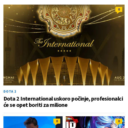
0
DOTA 2
Dota 2 International uskoro počinje, profesionalci
će se opet boriti za milione
0
0