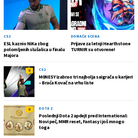
CS2
DOMAĆA SCENA
ESL kaznio NiKa zbog
Prijave za letnji Hearthstone
polomljenih slušalica u finalu
TURNIR su otvorene!
Majora
CS2
0
M0NESY izabrao tri najbolja saigrača u karijeri
– Braća Kovač na vrhu liste
DOTA 2
0
Poslednji Dota 2 apdejt pred International:
Novi peč, MMR reset, Fantasy i još mnogo
toga