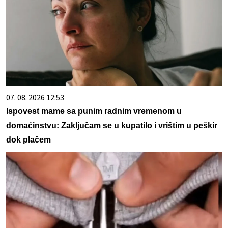
07. 08. 2026 12:53
Ispovest mame sa punim radnim vremenom u
domaćinstvu: Zaključam se u kupatilo i vrištim u peškir
dok plačem