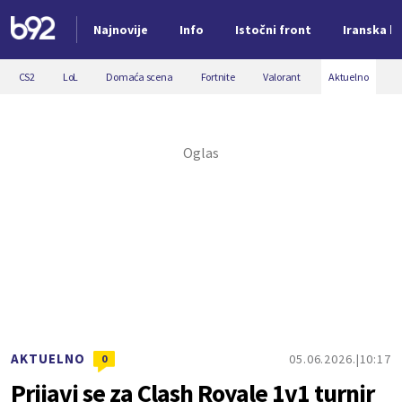
Najnovije
Info
Istočni front
Iranska kr
Nova vest
CS2
LoL
Domaća scena
Fortnite
Valorant
Aktuelno
AKTUELNO
05.06.2026.
10:17
0
Prijavi se za Clash Royale 1v1 turnir