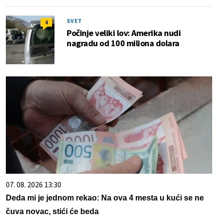
SVET
4
Počinje veliki lov: Amerika nudi
nagradu od 100 miliona dolara
07. 08. 2026 13:30
Deda mi je jednom rekao: Na ova 4 mesta u kući se ne
čuva novac, stići će beda