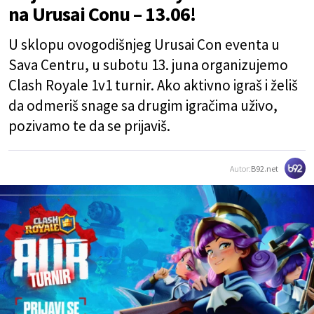
na Urusai Conu – 13.06!
U sklopu ovogodišnjeg Urusai Con eventa u
Sava Centru, u subotu 13. juna organizujemo
Clash Royale 1v1 turnir. Ako aktivno igraš i želiš
da odmeriš snage sa drugim igračima uživo,
pozivamo te da se prijaviš.
Autor:
B92.net