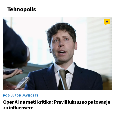
Tehnopolis
0
POD LUPOM JAVNOSTI
OpenAI na meti kritika: Pravili luksuzno putovanje
za influensere