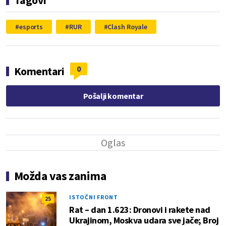
Tagovi
esports
RUR
Clash Royale
0
Komentari
Pošalji komentar
Možda vas zanima
ISTOČNI FRONT
25
Rat – dan 1.623: Dronovi i rakete nad
Ukrajinom, Moskva udara sve jače; Broj