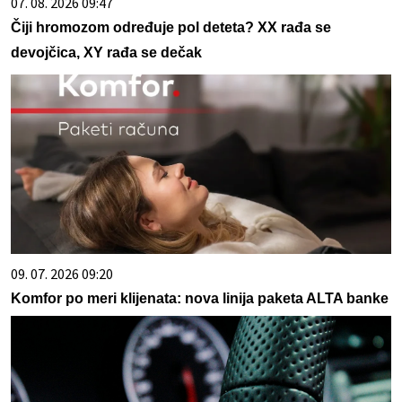
07. 08. 2026 09:47
Čiji hromozom određuje pol deteta? XX rađa se
devojčica, XY rađa se dečak
09. 07. 2026 09:20
Komfor po meri klijenata: nova linija paketa ALTA banke