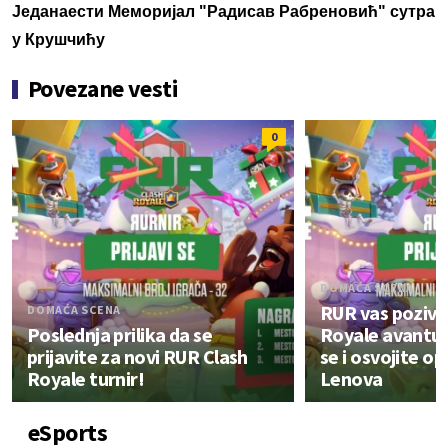
Једанаести Меморијал "Радисав Рабреновић" сутра
у Крушчићу
Povezane vesti
0
DOMAĆA SCENA
RUR vas poziva
DOMAĆA SCENA
Poslednja prilika da se
Royale avantur
prijavite za novi RUR Clash
se i osvojite o
Royale turnir!
Lenova
eSports