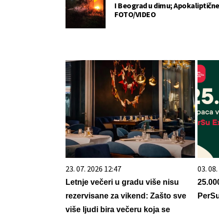
I Beograd u dimu; Apokaliptične
FOTO/VIDEO
23. 07. 2026 12:47
03. 08
Letnje večeri u gradu više nisu
25.00
rezervisane za vikend: Zašto sve
PerSu
više ljudi bira večeru koja se