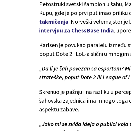
Petostruki svetski šampion u šahu, M
Kupu, gde je po prvi put imao priliku 
takmičenja
. Norveški velemajstor je
intervjuu za ChessBase India
, upore
Karlsen je povukao paralelu između st
poput Dote 2 i LoL-a slični u mnogim
„Da li je šah povezan sa esportom? Mi
strateške, poput Dote 2 ili League of 
Skrenuo je pažnju i na razliku u percep
šahovska zajednica ima mnogo toga da
aspektu zabave.
„Jako mi se sviđa ideja o publici koja