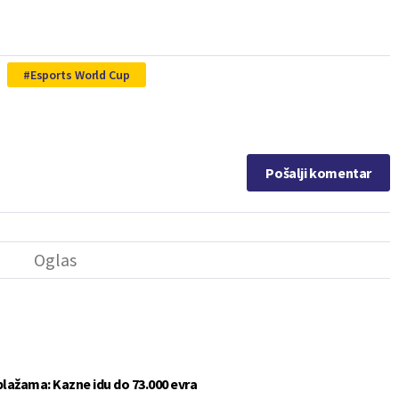
Esports World Cup
Pošalji komentar
plažama: Kazne idu do 73.000 evra