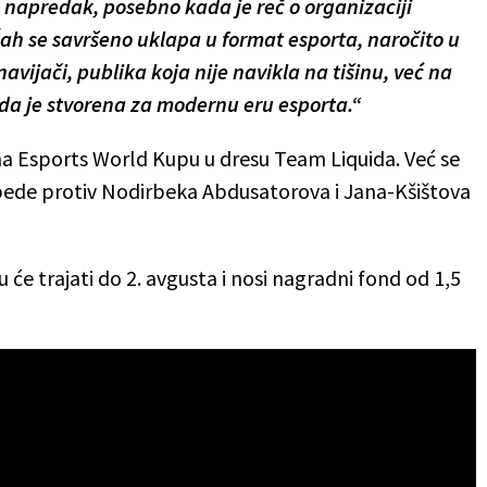
 napredak, posebno kada je reč o organizaciji
Šah se savršeno uklapa u format esporta, naročito u
vijači, publika koja nije navikla na tišinu, već na
o da je stvorena za modernu eru esporta.“
a Esports World Kupu u dresu Team Liquida. Već se
bede protiv Nodirbeka Abdusatorova i Jana-Kšištova
će trajati do 2. avgusta i nosi nagradni fond od 1,5