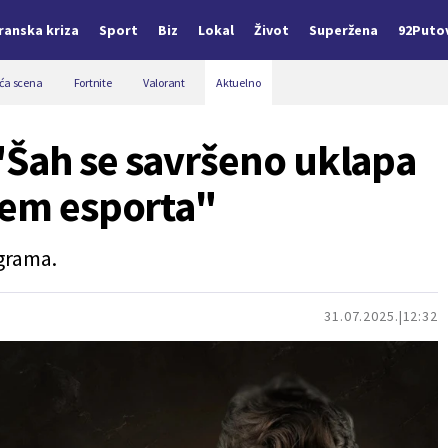
Iranska kriza
Sport
Biz
Lokal
Život
Superžena
92Puto
a scena
Fortnite
Valorant
Aktuelno
"Šah se savršeno uklapa
tem esporta"
grama.
31.07.2025.
12:32