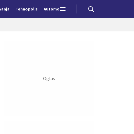
vanja
Tehnopolis
Automobili