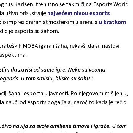
agnus Karlsen, trenutno se takmiči na Esports World
da uživo prisustvuje
najvećem nivou esports
 bio impresioniran atmosferom u areni, a
u kratkom
dio je esports sa šahom.
rateških MOBA igara i šaha, rekavši da su naslovi
 aspektima.
slim da zavisi od same igre. Neke su veoma
Legends. U tom smislu, bliske su šahu“.
ciji šaha i esporta u javnosti. Po njegovom mišljenju,
 nauči od esports događaja, naročito kada je reč o
 uživo navija za svoje omiljene timove i igrače. U tom