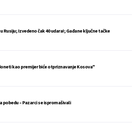
u Rusiju; Izvedeno čak 40 udara!; Gađane ključne tačke
doneti kao premijer biće otpriznavanje Kosova"
 pobedu – Pazarci se ispromašivali