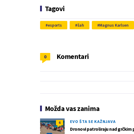
Tagovi
esports
šah
Magnus Karlsen
Komentari
0
Možda vas zanima
EVO ŠTA SE KAŽNJAVA
6
Dronovi patroliraju nad grčkim 