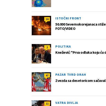
ISTOČNI FRONT
16
50.000 Severnokorejanaca stiže 
FOTO/VIDEO
POLITIKA
2
Knežević: "Prva odluka koju ću 
PAZAR TVRD ORAH
47
Zvezda sa desetoricom sačuvala
VATRA DIVLJA
11