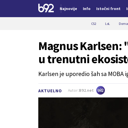
Najnovije
Info
Istočni front
Nova vest
CS2
LoL
Domać
Magnus Karlsen: 
u trenutni ekosis
Karlsen je uporedio šah sa MOBA i
Autor:
B92.net
AKTUELNO