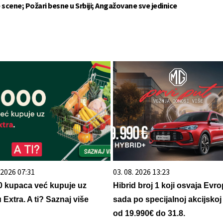
 scene; Požari besne u Srbiji; Angažovane sve jedinice
. 2026 07:31
03. 08. 2026 13:23
0 kupaca već kupuje uz
Hibrid broj 1 koji osvaja Evro
 Extra. A ti? Saznaj više
sada po specijalnoj akcijskoj
od 19.990€ do 31.8.