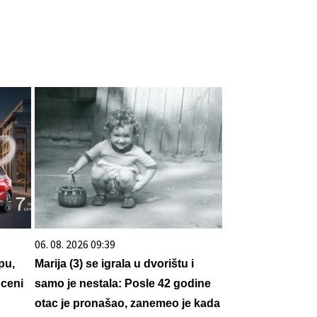
06. 08. 2026 09:39
pu,
Marija (3) se igrala u dvorištu i
 ceni
samo je nestala: Posle 42 godine
otac je pronašao, zanemeo je kada