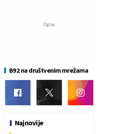
B92 na društvenim mrežama
Najnovije