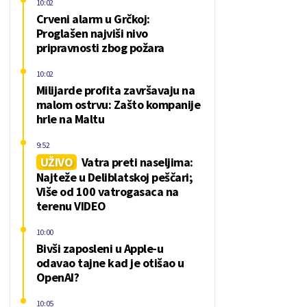
10:02
Crveni alarm u Grčkoj:
Proglašen najviši nivo
pripravnosti zbog požara
10:02
Milijarde profita završavaju na
malom ostrvu: Zašto kompanije
hrle na Maltu
9:52
UŽIVO
Vatra preti naseljima:
Najteže u Deliblatskoj peščari;
Više od 100 vatrogasaca na
terenu VIDEO
10:00
Bivši zaposleni u Apple-u
odavao tajne kad je otišao u
OpenAI?
10:05