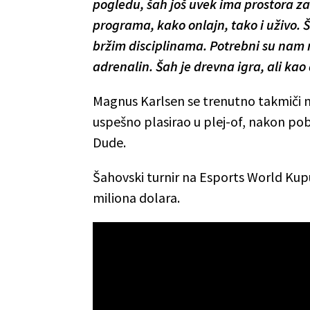
pogledu, šah još uvek ima prostora za
programa, kako onlajn, tako i uživo. 
bržim disciplinama. Potrebni su nam na
adrenalin. Šah je drevna igra, ali ka
Magnus Karlsen se trenutno takmiči n
uspešno plasirao u plej-of, nakon po
Dude.
Šahovski turnir na Esports World Kupu 
miliona dolara.