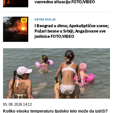
vanrednu situaciju FOTO/VIDEO
VATRA DIVLJA
11
I Beograd u dimu; Apokaliptične scene;
Požari besne u Srbiji; Angažovane sve
jedinice FOTO/VIDEO
05. 08. 2026 14:12
Koliko visoku temperaturu ljudsko telo može da izdrži?