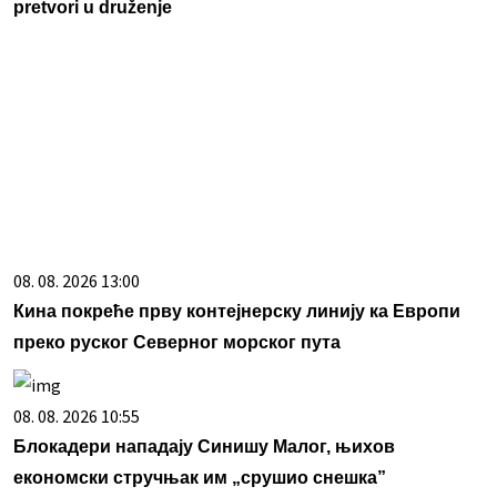
pretvori u druženje
08. 08. 2026 13:00
Кина покреће прву контејнерску линију ка Европи
преко руског Северног морског пута
08. 08. 2026 10:55
Блокадери нападају Синишу Малог, њихов
економски стручњак им „срушио снешка”