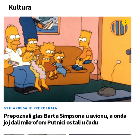
Kultura
2
STJUARDESA JE PREPOZNALA
Prepoznali glas Barta Simpsona u avionu, a onda
joj dali mikrofon: Putnici ostali u čudu