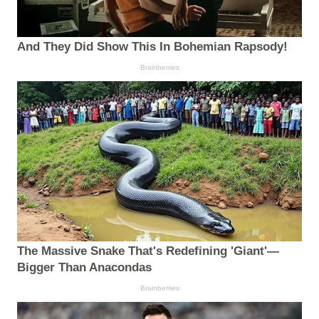
And They Did Show This In Bohemian Rapsody!
Brainberries
The Massive Snake That's Redefining 'Giant'—
Bigger Than Anacondas
Brainberries