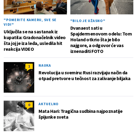
"POMERITE KAMERU, SVE SE
"BILO JE UŽASNO"
VIDI"
Dvanaest sati u
Uključila se na sastanak iz
Spajdermenovom odelu: Tom
kupatila: Gradonačelnik video
Holand otkrio šta je bilo
šta joj je iza leđa, usledila hit
najgore, a odgovor će vas
reakcija VIDEO
iznenaditi FOTO
NAUKA
1
Revolucija u svemiru: Rusi razvijaju način da
otpad pretvore u tečnost za zalivanje biljaka
AKTUELNO
0
Mata Hari: Tragična sudbina najpoznatije
špijunke sveta