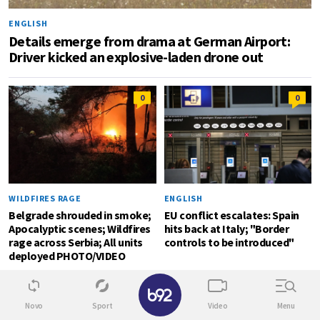
ENGLISH
Details emerge from drama at German Airport:
Driver kicked an explosive-laden drone out
0
0
WILDFIRES RAGE
ENGLISH
Belgrade shrouded in smoke;
EU conflict escalates: Spain
Apocalyptic scenes; Wildfires
hits back at Italy; "Border
rage across Serbia; All units
controls to be introduced"
deployed PHOTO/VIDEO
✕
FIRST VISIT TO BELGRADE
0
Vučić hosts dinner in honor of Zelensky: The
Novo
Sport
Video
Menu
visit will contribute to development of