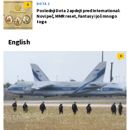
DOTA 2
0
Poslednji Dota 2 apdejt pred International:
Novi peč, MMR reset, Fantasy i još mnogo
toga
English
0