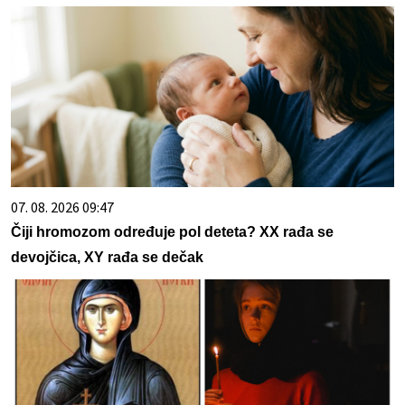
07. 08. 2026 09:47
Čiji hromozom određuje pol deteta? XX rađa se
devojčica, XY rađa se dečak