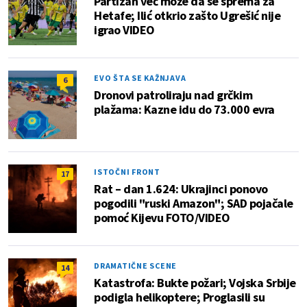
Partizan već može da se sprema za
Hetafe; Ilić otkrio zašto Ugrešić nije
igrao VIDEO
EVO ŠTA SE KAŽNJAVA
6
Dronovi patroliraju nad grčkim
plažama: Kazne idu do 73.000 evra
ISTOČNI FRONT
17
Rat – dan 1.624: Ukrajinci ponovo
pogodili "ruski Amazon"; SAD pojačale
pomoć Kijevu FOTO/VIDEO
DRAMATIČNE SCENE
14
Katastrofa: Bukte požari; Vojska Srbije
podigla helikoptere; Proglasili su