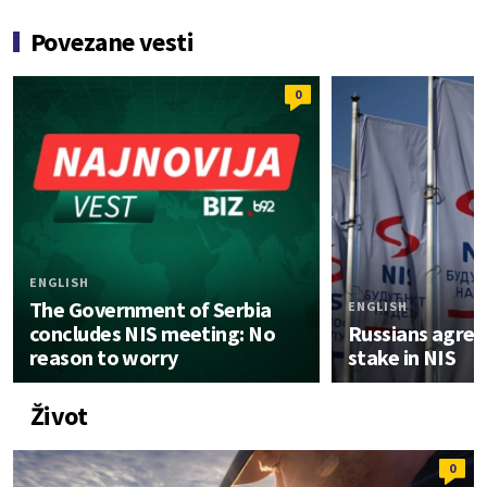
Povezane vesti
0
ENGLISH
The Government of Serbia
ENGLISH
concludes NIS meeting: No
Russians agreed
reason to worry
stake in NIS
Život
0