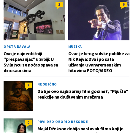
2
6
OPŠTA NAVALA
MUZIKA
Ovo je najneobičniji
Ovacije beogradske publike za
"prespavanjac" u Srbiji: U
Nik Kejva: Dva i po sata
Svilajncu se noćas spava sa
uživanja u vanvremenskim
dinosaursima
hitovima FOTO/VIDEO
NEOBIČNO
2
Da li je ovo najbizarniji film godine?; "Pljušte"
reakcije na društvenim mrežama
PRVI DEO OBORIO REKORDE
0
Majkl Džekson dobija nastavak filma koji je