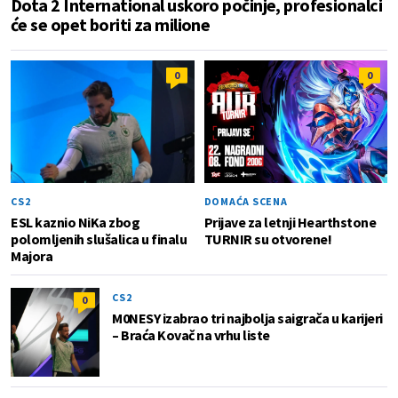
Dota 2 International uskoro počinje, profesionalci
će se opet boriti za milione
0
0
CS2
DOMAĆA SCENA
ESL kaznio NiKa zbog
Prijave za letnji Hearthstone
polomljenih slušalica u finalu
TURNIR su otvorene!
Majora
CS2
0
M0NESY izabrao tri najbolja saigrača u karijeri
– Braća Kovač na vrhu liste