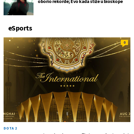
oborio rekorde; Evo kada stiže u bioskope
eSports
0
DOTA 2