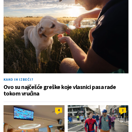
KAKO IH IZBEĆI?
Ovo su najčešće greške koje vlasnici pasa rade
tokom vrućina
4
2