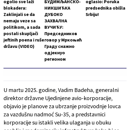
ogolio sve laži
БУДИМЉАНСКО-
oglasio: Poruka
blokadera:
НИКШИЋКА
predsednika obišla
Zaklinjali se da
ДУБОКО
Srbiju!
nemaju veze sa
ЗАХВАЛНА
politikom, a sada
ВУЧИЋУ:
postali skupljači
Председников
jeftinih poena i ruše
говор у Мркоњић
državu (VIDEO)
Граду снажно
одјекнуо
регионом
U martu 2025. godine, Vadim Badeha, generalni
direktor državne Ujedinjene avio-korporacije,
objavio je planove za ubrzanje proizvodnje lovca
za vazdušnu nadmoć Su-35, a predstavnici
korporacije su istakli velika ulaganja u obuku