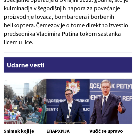
kulminacija višegodišnjih napora za povećanje
proizvodnje lovaca, bombardera i borbenih
helikoptera. Čemezov je o tome direktno izvestio
predsednika Vladimira Putina tokom sastanka
licem u lice.
Udarne vesti
Snimak koji je
ЕПАРХИЈА
Vučić se upravo