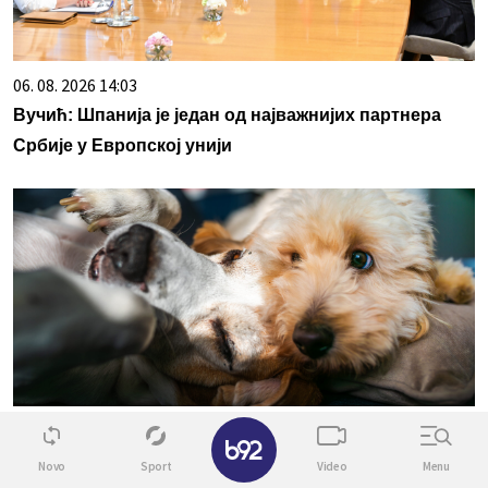
06. 08. 2026 14:03
Вучић: Шпанија је један од најважнијих партнера
Србије у Европској унији
06. 08. 2026 14:23
✕
Стижу строжа правила за власнике животиња –
Novo
Sport
Video
Menu