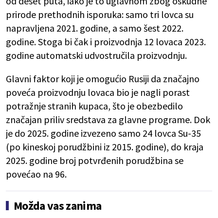
od deset puta, iako je to uglavnom zbog oskudne
prirode prethodnih isporuka: samo tri lovca su
napravljena 2021. godine, a samo šest 2022.
godine. Stoga bi čak i proizvodnja 12 lovaca 2023.
godine automatski udvostručila proizvodnju.
Glavni faktor koji je omogućio Rusiji da značajno
poveća proizvodnju lovaca bio je nagli porast
potražnje stranih kupaca, što je obezbedilo
značajan priliv sredstava za glavne programe. Dok
je do 2025. godine izvezeno samo 24 lovca Su-35
(po kineskoj porudžbini iz 2015. godine), do kraja
2025. godine broj potvrđenih porudžbina se
povećao na 96.
Možda vas zanima