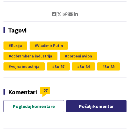
Tagovi
Rusija
Vladimir Putin
odbrambena industrija
borbeni avion
vojna industrija
Su-57
Su-34
Su-35
27
Komentari
Pogledaj komentare
Pošalji komentar