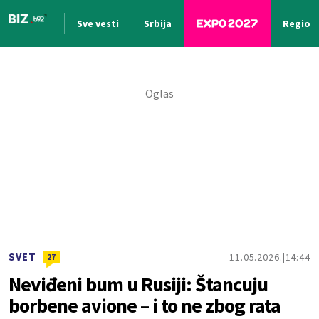
Sve vesti
Srbija
Region
Nova vest
SVET
11.05.2026.
14:44
27
Neviđeni bum u Rusiji: Štancuju
borbene avione – i to ne zbog rata