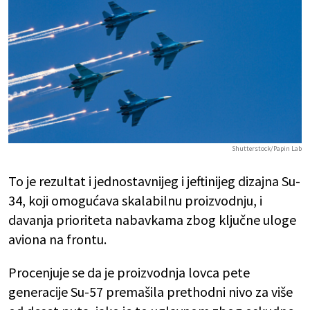
Shutterstock/Papin Lab
To je rezultat i jednostavnijeg i jeftinijeg dizajna Su-
34, koji omogućava skalabilnu proizvodnju, i
davanja prioriteta nabavkama zbog ključne uloge
aviona na frontu.
Procenjuje se da je proizvodnja lovca pete
generacije Su-57 premašila prethodni nivo za više