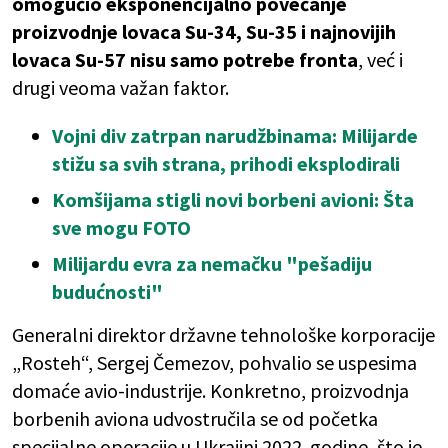
omogućio eksponencijalno povećanje
proizvodnje lovaca Su-34, Su-35 i najnovijih
lovaca Su-57 nisu samo potrebe fronta
, već i
drugi veoma važan faktor.
Vojni div zatrpan narudžbinama: Milijarde
stižu sa svih strana, prihodi eksplodirali
Komšijama stigli novi borbeni avioni: Šta
sve mogu FOTO
Milijardu evra za nemačku "pešadiju
budućnosti"
Generalni direktor državne tehnološke korporacije
„Rosteh“, Sergej Čemezov, pohvalio se uspesima
domaće avio-industrije. Konkretno, proizvodnja
borbenih aviona udvostručila se od početka
specijalne operacije u Ukrajini 2022. godine, što je