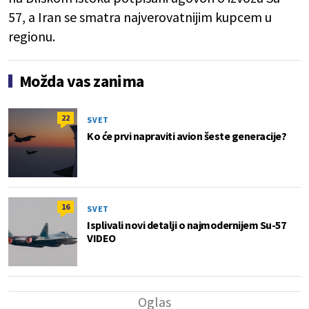
57, a Iran se smatra najverovatnijim kupcem u
regionu.
Možda vas zanima
22
SVET
Ko će prvi napraviti avion šeste generacije?
16
SVET
Isplivali novi detalji o najmodernijem Su-57
VIDEO