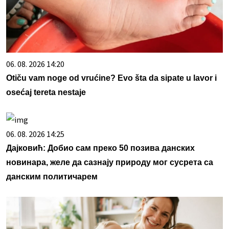
06. 08. 2026 14:20
Otiču vam noge od vrućine? Evo šta da sipate u lavor i
osećaj tereta nestaje
06. 08. 2026 14:25
Дајковић: Добио сам преко 50 позива данских
новинара, желе да сазнају природу мог сусрета са
данским политичарем