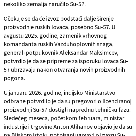
nekoliko zemalja naručilo Su-57.
Očekuje se da će izvoz podstaći dalje širenje
proizvodnje ruskih lovaca, posebno Su-57. U
avgustu 2025. godine, zamenik vrhovnog
komandanta ruskih Vazduhoplovnih snaga,
general-potpukovnik Aleksandar Maksimcev,
potvrdio je da se pripreme za isporuku lovaca Su-
57 ubrzavaju nakon otvaranja novih proizvodnih
pogona.
U januaru 2026. godine, indijsko Ministarstvo
odbrane potvrdilo je da su pregovori o licenciranoj
proizvodnji Su-57 dostigli naprednu tehničku fazu.
Sledećeg meseca, početkom februara, ministar
industrije i trgovine Anton Alihanov objavio je da su
na Bliskom istoku potpisani ugovori o izvozu Su-