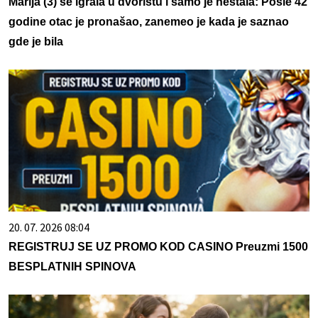
Marija (3) se igrala u dvorištu i samo je nestala: Posle 42
godine otac je pronašao, zanemeo je kada je saznao
gde je bila
20. 07. 2026 08:04
REGISTRUJ SE UZ PROMO KOD CASINO Preuzmi 1500
BESPLATNIH SPINOVA