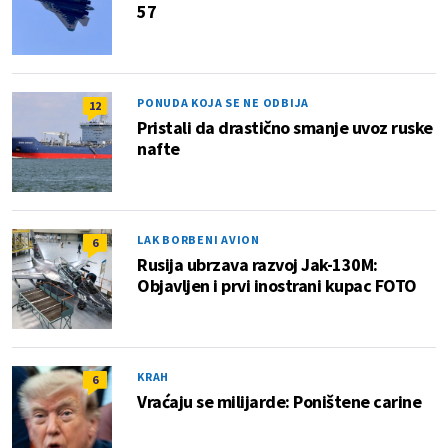
57
PONUDA KOJA SE NE ODBIJA
12
Pristali da drastično smanje uvoz ruske
nafte
LAK BORBENI AVION
6
Rusija ubrzava razvoj Jak-130M:
Objavljen i prvi inostrani kupac FOTO
KRAH
6
Vraćaju se milijarde: Poništene carine