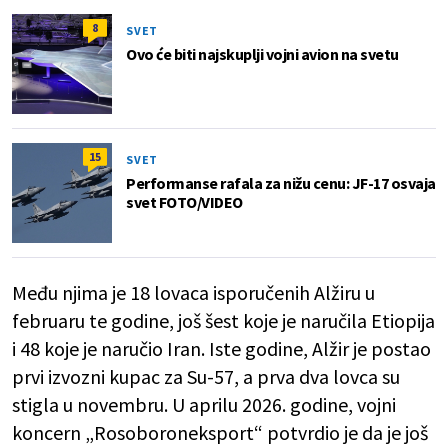
8
SVET
Ovo će biti najskuplji vojni avion na svetu
15
SVET
Performanse rafala za nižu cenu: JF-17 osvaja
svet FOTO/VIDEO
Među njima je 18 lovaca isporučenih Alžiru u
februaru te godine, još šest koje je naručila Etiopija
i 48 koje je naručio Iran. Iste godine, Alžir je postao
prvi izvozni kupac za Su-57, a prva dva lovca su
stigla u novembru. U aprilu 2026. godine, vojni
koncern „Rosoboroneksport“ potvrdio je da je još