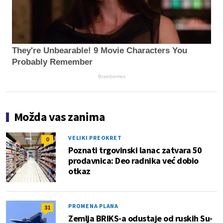
They're Unbearable! 9 Movie Characters You
Probably Remember
Brainberries
Možda vas zanima
VELIKI PREOKRET
0
Poznati trgovinski lanac zatvara 50
prodavnica: Deo radnika već dobio
otkaz
PROMENA PLANA
31
Zemlja BRIKS-a odustaje od ruskih Su-