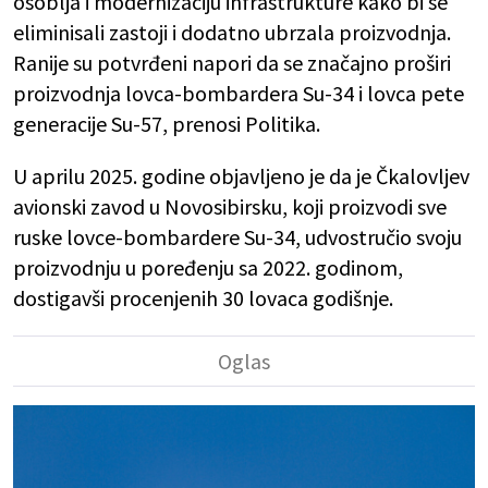
osoblja i modernizaciju infrastrukture kako bi se
eliminisali zastoji i dodatno ubrzala proizvodnja.
Ranije su potvrđeni napori da se značajno proširi
proizvodnja lovca-bombardera Su-34 i lovca pete
generacije Su-57, prenosi Politika.
U aprilu 2025. godine objavljeno je da je Čkalovljev
avionski zavod u Novosibirsku, koji proizvodi sve
ruske lovce-bombardere Su-34, udvostručio svoju
proizvodnju u poređenju sa 2022. godinom,
dostigavši procenjenih 30 lovaca godišnje.