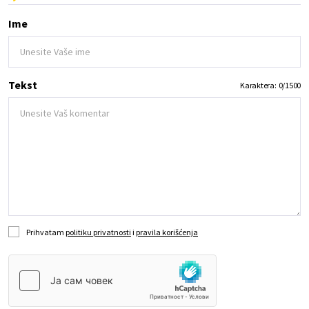
Ime
Tekst
Karaktera:
0
/
1500
Prihvatam
politiku privatnosti
i
pravila korišćenja