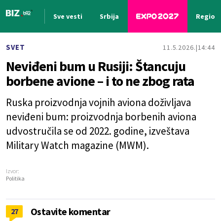
Sve vesti
Srbija
Region
Nova vest
SVET
11.5.2026.
14:44
Neviđeni bum u Rusiji: Štancuju
borbene avione – i to ne zbog rata
Ruska proizvodnja vojnih aviona doživljava
neviđeni bum: proizvodnja borbenih aviona
udvostručila se od 2022. godine, izveštava
Military Watch magazine (MWM).
Izvor:
Politika
Ostavite komentar
27