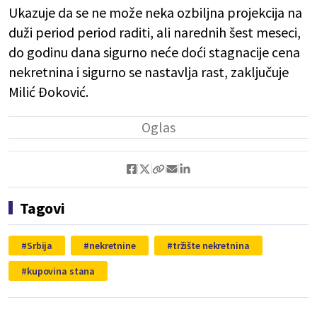
Ukazuje da se ne može neka ozbiljna projekcija na
duži period period raditi, ali narednih šest meseci,
do godinu dana sigurno neće doći stagnacije cena
nekretnina i sigurno se nastavlja rast, zaključuje
Milić Đoković.
Tagovi
Srbija
nekretnine
tržište nekretnina
kupovina stana