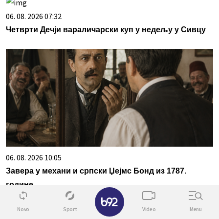
06. 08. 2026 07:32
Четврти Дечји вараличарски куп у недељу у Сивцу
06. 08. 2026 10:05
Завера у механи и српски Џејмс Бонд из 1787.
године
✕
Novo
Sport
Video
Menu
Povezane vesti