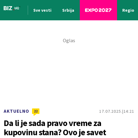
Sve vesti
Srbija
Region
Nova vest
AKTUELNO
17.07.2025.
14:21
22
Da li je sada pravo vreme za
kupovinu stana? Ovo je savet