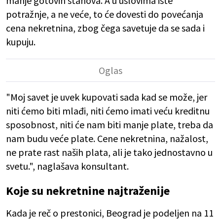
manje gotovih stanova. A u uslovima iste
potražnje, a ne veće, to će dovesti do povećanja
cena nekretnina, zbog čega savetuje da se sada i
kupuju.
"Moj savet je uvek kupovati sada kad se može, jer
niti ćemo biti mlađi, niti ćemo imati veću kreditnu
sposobnost, niti će nam biti manje plate, treba da
nam budu veće plate. Cene nekretnina, nažalost,
ne prate rast naših plata, ali je tako jednostavno u
svetu.", naglašava konsultant.
Koje su nekretnine najtraženije
Kada je reč o prestonici, Beograd je podeljen na 11