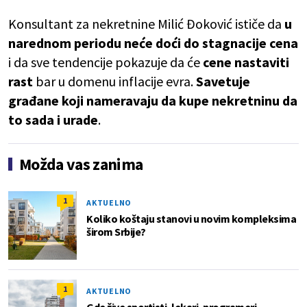
Konsultant za nekretnine Milić Đoković ističe da
u
narednom periodu neće doći do stagnacije cena
i da sve tendencije pokazuje da će
cene nastaviti
rast
bar u domenu inflacije evra.
Savetuje
građane koji nameravaju da kupe nekretninu da
to sada i urade
.
Možda vas zanima
1
AKTUELNO
Koliko koštaju stanovi u novim kompleksima
širom Srbije?
1
AKTUELNO