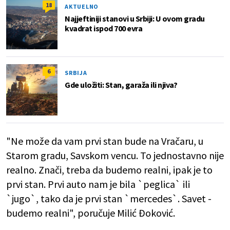
18
AKTUELNO
Najjeftiniji stanovi u Srbiji: U ovom gradu
kvadrat ispod 700 evra
6
SRBIJA
Gde uložiti: Stan, garaža ili njiva?
"Ne može da vam prvi stan bude na Vračaru, u
Starom gradu, Savskom vencu. To jednostavno nije
realno. Znači, treba da budemo realni, ipak je to
prvi stan. Prvi auto nam je bila `peglica` ili
`jugo`, tako da je prvi stan `mercedes`. Savet -
budemo realni", poručuje Milić Đoković.