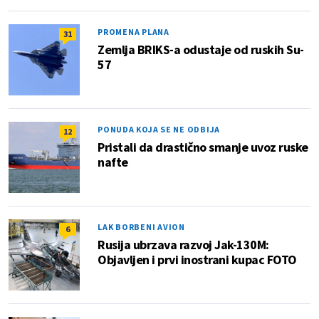
PROMENA PLANA
31
Zemlja BRIKS-a odustaje od ruskih Su-
57
PONUDA KOJA SE NE ODBIJA
12
Pristali da drastično smanje uvoz ruske
nafte
LAK BORBENI AVION
6
Rusija ubrzava razvoj Jak-130M:
Objavljen i prvi inostrani kupac FOTO