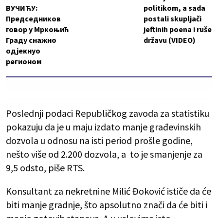
ВУЧИЋУ:
politikom, a sada
Председников
postali skupljači
говор у Мркоњић
jeftinih poena i ruše
Граду снажно
državu (VIDEO)
одјекнуо
регионом
Poslednji podaci Republičkog zavoda za statistiku
pokazuju da je u maju izdato manje građevinskih
dozvola u odnosu na isti period prošle godine,
nešto više od 2.200 dozvola, a to je smanjenje za
9,5 odsto, piše RTS.
Konsultant za nekretnine Milić Đoković ističe da će
biti manje gradnje, što apsolutno znači da će biti i