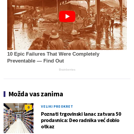
10 Epic Failures That Were Completely
Preventable — Find Out
Brainberries
Možda vas zanima
VELIKI PREOKRET
0
Poznati trgovinski lanac zatvara 50
prodavnica: Deo radnika već dobio
otkaz