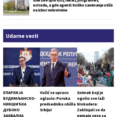
Gde žive sportisti, lekari, programeri,
estrada, a gde agenti: Koliko zanimanje utiče
na izbor nekretnine
Udarne vesti
ЕПАРХИЈА
Vučić se upravo
Snimak koji je
БУДИМЉАНСКО-
oglasio: Poruka
ogolio sve laži
НИКШИЋКА
predsednika obišla
blokadera:
ДУБОКО
Srbiju!
Zaklinjali se da
ЗАХВАЛНА
nemaju veze sa