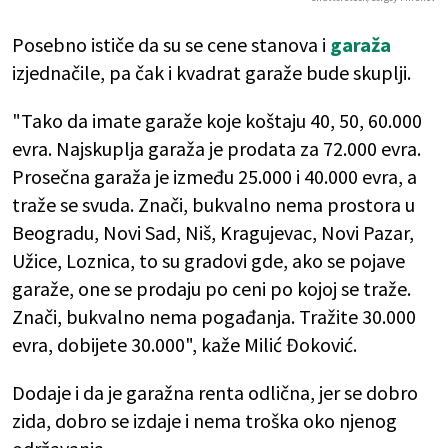
Posebno ističe da su se cene stanova i
garaža
izjednačile, pa čak i kvadrat garaže bude skuplji.
"Tako da imate garaže koje koštaju 40, 50, 60.000
evra. Najskuplja garaža je prodata za 72.000 evra.
Prosečna garaža je između 25.000 i 40.000 evra, a
traže se svuda. Znači, bukvalno nema prostora u
Beogradu, Novi Sad, Niš, Kragujevac, Novi Pazar,
Užice, Loznica, to su gradovi gde, ako se pojave
garaže, one se prodaju po ceni po kojoj se traže.
Znači, bukvalno nema pogađanja. Tražite 30.000
evra, dobijete 30.000", kaže Milić Đoković.
Dodaje i da je garažna renta odlična, jer se dobro
zida, dobro se izdaje i nema troška oko njenog