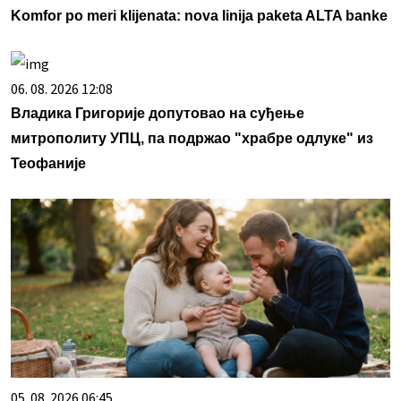
Komfor po meri klijenata: nova linija paketa ALTA banke
06. 08. 2026 12:08
Владика Григорије допутовао на суђење
митрополиту УПЦ, па подржао "храбре одлуке" из
Теофаније
05. 08. 2026 06:45