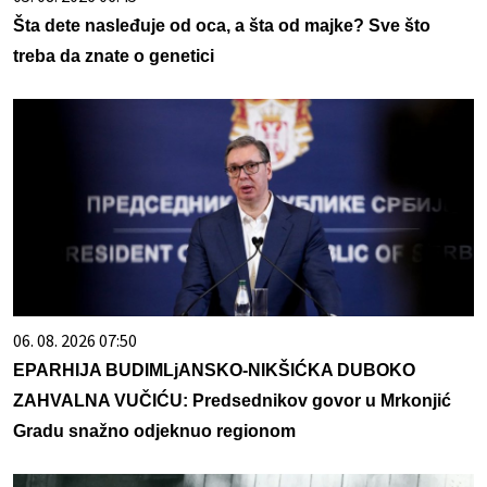
Šta dete nasleđuje od oca, a šta od majke? Sve što
treba da znate o genetici
06. 08. 2026 07:50
EPARHIJA BUDIMLjANSKO-NIKŠIĆKA DUBOKO
ZAHVALNA VUČIĆU: Predsednikov govor u Mrkonjić
Gradu snažno odjeknuo regionom