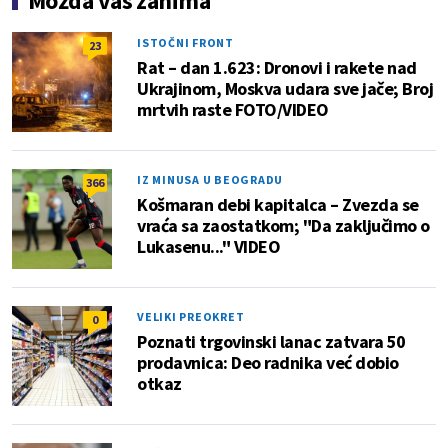
Možda vas zanima
ISTOČNI FRONT
23
Rat – dan 1.623: Dronovi i rakete nad
Ukrajinom, Moskva udara sve jače; Broj
mrtvih raste FOTO/VIDEO
IZ MINUSA U BEOGRADU
366
Košmaran debi kapitalca – Zvezda se
vraća sa zaostatkom; "Da zaključimo o
Lukasenu..." VIDEO
VELIKI PREOKRET
0
Poznati trgovinski lanac zatvara 50
prodavnica: Deo radnika već dobio
otkaz