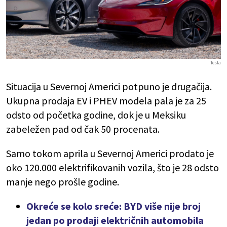
Tesla
Situacija u Severnoj Americi potpuno je drugačija.
Ukupna prodaja EV i PHEV modela pala je za 25
odsto od početka godine, dok je u Meksiku
zabeležen pad od čak 50 procenata.
Samo tokom aprila u Severnoj Americi prodato je
oko 120.000 elektrifikovanih vozila, što je 28 odsto
manje nego prošle godine.
Okreće se kolo sreće: BYD više nije broj
jedan po prodaji električnih automobila