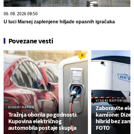
06. 08. 2026 08:50
U luci Marsej zaplenjene hiljade opasnih igračaka
Povezane vesti
0
VISOKI NAPON
Zaboravite ele
VISOKI NAPON
Tražnja oborila pogodnosti:
kamione: Dizel
Kupovina električnog
hibrid bez za
automobila postaje skuplja
FOTO