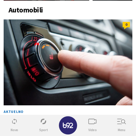
Automobili
0
AKTUELNO
Zaboravite ogromne ekrane i veštačku
✕
inteligenciju – vozači žele ovo
Novo
Sport
Video
Menu