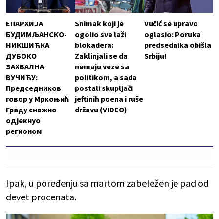
ЕПАРХИЈА
Snimak koji je
Vučić se upravo
БУДИМЉАНСКО-
ogolio sve laži
oglasio: Poruka
НИКШИЋКА
blokadera:
predsednika obišla
ДУБОКО
Zaklinjali se da
Srbiju!
ЗАХВАЛНА
nemaju veze sa
ВУЧИЋУ:
politikom, a sada
Председников
postali skupljači
говор у Мркоњић
jeftinih poena i ruše
Граду снажно
državu (VIDEO)
одјекнуо
регионом
Ipak, u poređenju sa martom zabeležen je pad od
devet procenata.