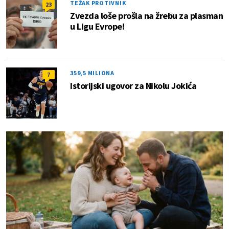
TEŽAK PROTIVNIK
23
Zvezda loše prošla na žrebu za plasman
u Ligu Evrope!
359,5 MILIONA
7
Istorijski ugovor za Nikolu Jokića