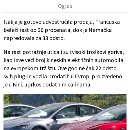
Italija je gotovo udvostručila prodaju, Francuska
beleži rast od 36 procenata, dok je Nemačka
napredovala za 33 odsto.
Na rast potražnje uticali su i visoki troškovi goriva,
kao i sve veći broj kineskih električnih automobila
na evropskom tržištu. Ove godine čak 22 odsto
svih plug-in vozila prodatih u Evropi proizvedeno
je u Kini, uprkos dodatnim carinama.