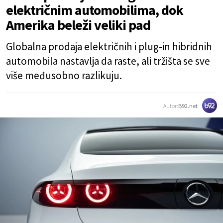
električnim automobilima, dok
Amerika beleži veliki pad
Globalna prodaja električnih i plug-in hibridnih
automobila nastavlja da raste, ali tržišta se sve
više međusobno razlikuju.
Autor:
B92.net