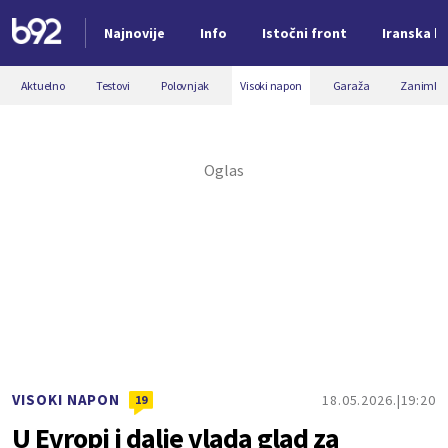
Najnovije
Info
Istočni front
Iranska kr
Nova vest
Aktuelno
Testovi
Polovnjak
Visoki napon
Garaža
Zanimljiv
VISOKI NAPON
18.05.2026.
19:20
19
U Evropi i dalje vlada glad za