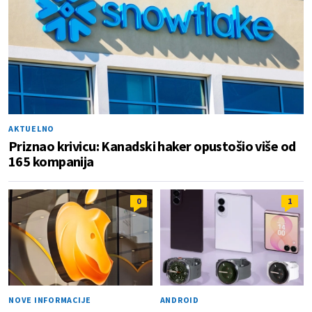
AKTUELNO
Priznao krivicu: Kanadski haker opustošio više od
165 kompanija
0
1
NOVE INFORMACIJE
ANDROID