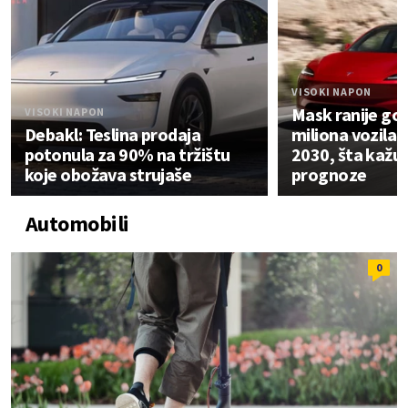
VISOKI NAPON
Mask ranije gov
VISOKI NAPON
Debakl: Teslina prodaja
miliona vozila 
potonula za 90% na tržištu
2030, šta kažu
koje obožava strujaše
prognoze
Automobili
0