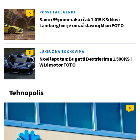
POSVETA LEGENDI
5
Samo 99 primeraka i čak 1.015 KS: Novi
Lamborghini je omaž slavnoj Miuri FOTO
LUKSUZ NA TOČKOVIMA
3
Novi lepotan: Bugatti Destrier ima 1.500 KS i
W16 motor FOTO
Tehnopolis
0