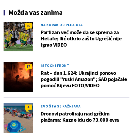
Možda vas zanima
NA KORAK OD PLEJ-OFA
80
Partizan već može da se sprema za
Hetafe; Ilić otkrio zašto Ugrešić nije
igrao VIDEO
ISTOČNI FRONT
17
Rat – dan 1.624: Ukrajinci ponovo
pogodili "ruski Amazon"; SAD pojačale
pomoć Kijevu FOTO/VIDEO
EVO ŠTA SE KAŽNJAVA
4
Dronovi patroliraju nad grčkim
plažama: Kazne idu do 73.000 evra