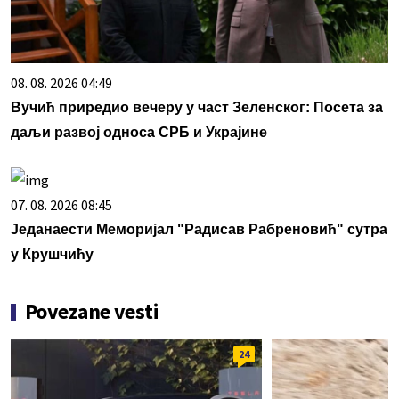
08. 08. 2026 04:49
Вучић приредио вечеру у част Зеленског: Посета за
даљи развој односа СРБ и Украјине
07. 08. 2026 08:45
Једанаести Меморијал "Радисав Рабреновић" сутра
у Крушчићу
Povezane vesti
24