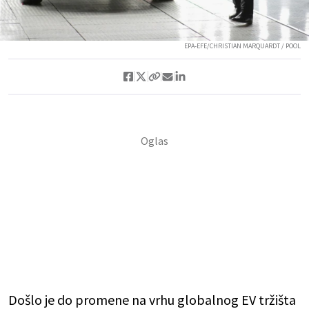
EPA-EFE/CHRISTIAN MARQUARDT / POOL
Došlo je do promene na vrhu globalnog EV tržišta