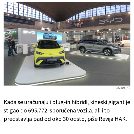
B92.net/NĆ
Kada se uračunaju i plug-in hibridi, kineski gigant je
stigao do 695.772 isporučena vozila, ali i to
predstavlja pad od oko 30 odsto, piše Revija HAK.