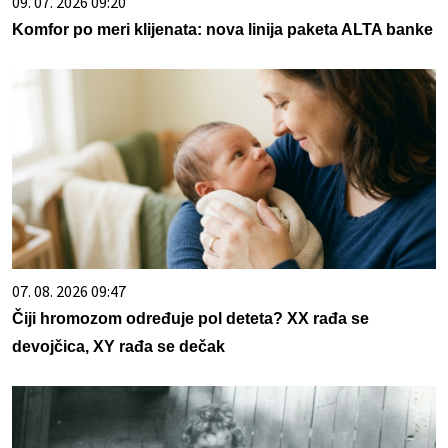
09. 07. 2026 09:20
Komfor po meri klijenata: nova linija paketa ALTA banke
07. 08. 2026 09:47
Čiji hromozom određuje pol deteta? XX rađa se
devojčica, XY rađa se dečak