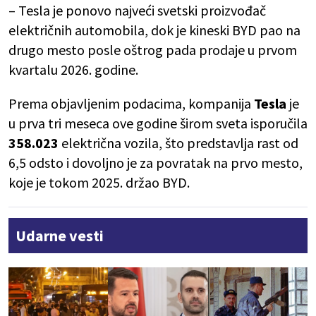
– Tesla je ponovo najveći svetski proizvođač
električnih automobila, dok je kineski BYD pao na
drugo mesto posle oštrog pada prodaje u prvom
kvartalu 2026. godine.
Prema objavljenim podacima, kompanija
Tesla
je
u prva tri meseca ove godine širom sveta isporučila
358.023
električna vozila, što predstavlja rast od
6,5 odsto i dovoljno je za povratak na prvo mesto,
koje je tokom 2025. držao BYD.
Udarne vesti