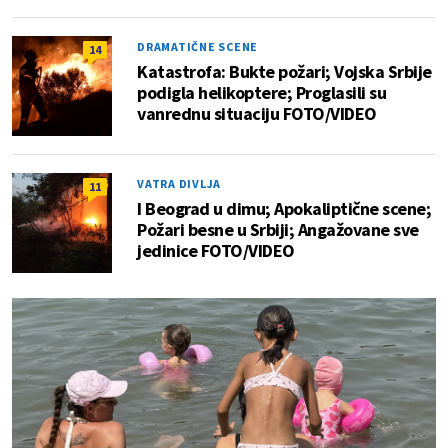
DRAMATIČNE SCENE
14
Katastrofa: Bukte požari; Vojska Srbije
podigla helikoptere; Proglasili su
vanrednu situaciju FOTO/VIDEO
VATRA DIVLJA
11
I Beograd u dimu; Apokaliptične scene;
Požari besne u Srbiji; Angažovane sve
jedinice FOTO/VIDEO