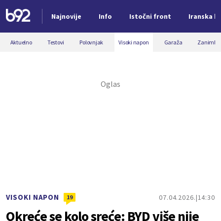
Najnovije
Info
Istočni front
Iranska kr
Nova vest
Aktuelno
Testovi
Polovnjak
Visoki napon
Garaža
Zanimljiv
VISOKI NAPON
07.04.2026.
14:30
19
Okreće se kolo sreće: BYD više nije