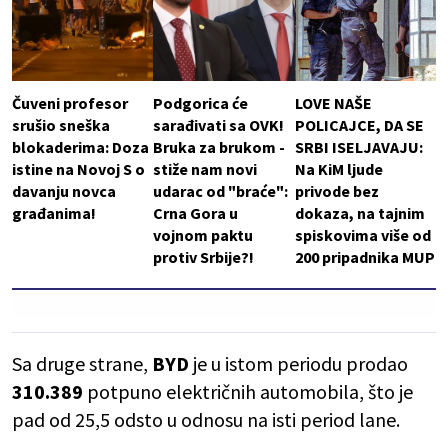
Čuveni profesor
Podgorica će
LOVE NAŠE
srušio sneška
sarađivati sa OVK!
POLICAJCE, DA SE
blokaderima: Doza
Bruka za brukom -
SRBI ISELJAVAJU:
istine na Novoj S o
stiže nam novi
Na KiM ljude
davanju novca
udarac od "braće":
privode bez
građanima!
Crna Gora u
dokaza, na tajnim
vojnom paktu
spiskovima više od
protiv Srbije?!
200 pripadnika MUP
Sa druge strane,
BYD
je u istom periodu prodao
310.389
potpuno električnih automobila, što je
pad od 25,5 odsto u odnosu na isti period lane.