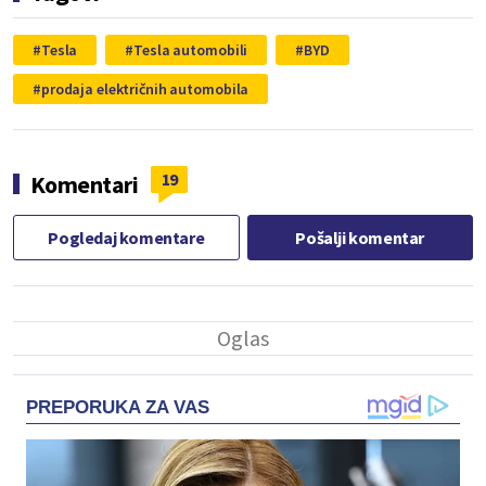
Tesla
Tesla automobili
BYD
prodaja električnih automobila
19
Komentari
Pogledaj komentare
Pošalji komentar
PREPORUKA ZA VAS