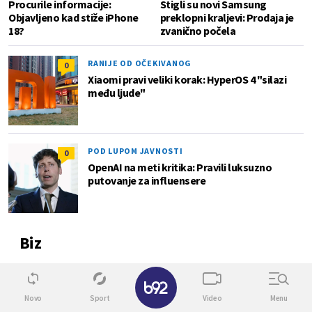
Procurile informacije:
Stigli su novi Samsung
Objavljeno kad stiže iPhone
preklopni kraljevi: Prodaja je
18?
zvanično počela
RANIJE OD OČEKIVANOG
0
Xiaomi pravi veliki korak: HyperOS 4 "silazi
među ljude"
POD LUPOM JAVNOSTI
0
OpenAI na meti kritika: Pravili luksuzno
putovanje za influensere
Biz
✕
0
Novo
Sport
Video
Menu