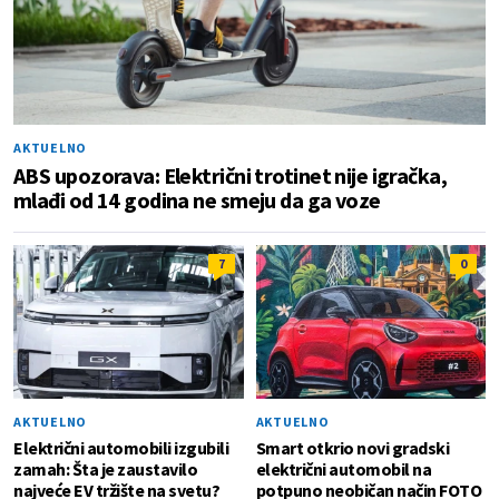
AKTUELNO
ABS upozorava: Električni trotinet nije igračka,
mlađi od 14 godina ne smeju da ga voze
7
0
AKTUELNO
AKTUELNO
Električni automobili izgubili
Smart otkrio novi gradski
zamah: Šta je zaustavilo
električni automobil na
najveće EV tržište na svetu?
potpuno neobičan način FOTO