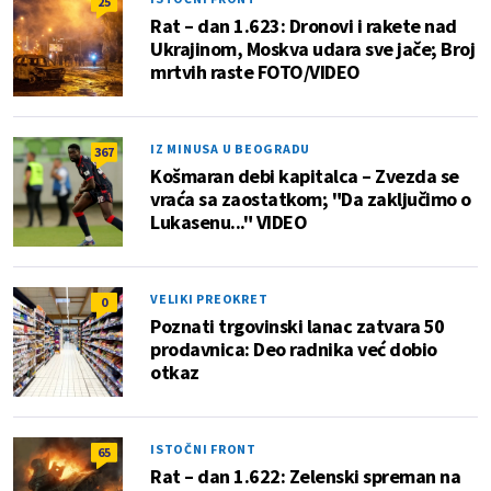
25
Rat – dan 1.623: Dronovi i rakete nad
Ukrajinom, Moskva udara sve jače; Broj
mrtvih raste FOTO/VIDEO
IZ MINUSA U BEOGRADU
367
Košmaran debi kapitalca – Zvezda se
vraća sa zaostatkom; "Da zaključimo o
Lukasenu..." VIDEO
VELIKI PREOKRET
0
Poznati trgovinski lanac zatvara 50
prodavnica: Deo radnika već dobio
otkaz
ISTOČNI FRONT
65
Rat – dan 1.622: Zelenski spreman na