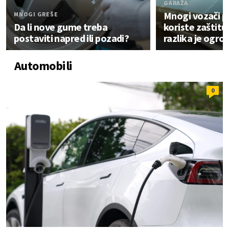
GARAŽA
Mnogi vozači 
MNOGI GREŠE
Da li nove gume treba
koriste zaštitu
postaviti napred ili pozadi?
razlika je ogr
Automobili
0