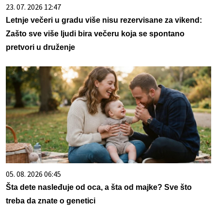
23. 07. 2026 12:47
Letnje večeri u gradu više nisu rezervisane za vikend:
Zašto sve više ljudi bira večeru koja se spontano
pretvori u druženje
05. 08. 2026 06:45
Šta dete nasleđuje od oca, a šta od majke? Sve što
treba da znate o genetici