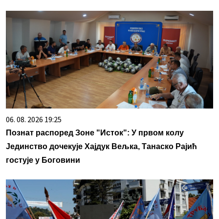
06. 08. 2026 19:25
Познат распоред Зоне "Исток": У првом колу
Јединство дочекује Хајдук Вељка, Танаско Рајић
гостује у Боговини