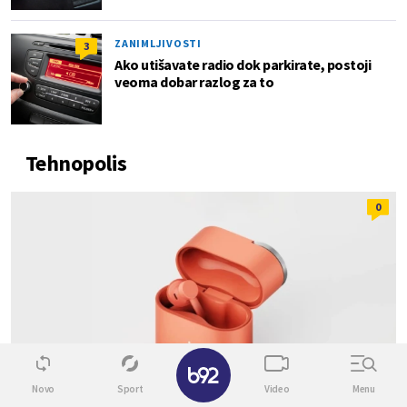
ZANIMLJIVOSTI
3
Ako utišavate radio dok parkirate, postoji
veoma dobar razlog za to
Tehnopolis
0
✕
Novo
Sport
Video
Menu