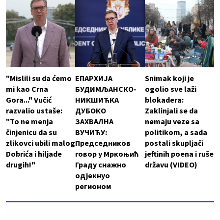
"Mislili su da ćemo
ЕПАРХИЈА
Snimak koji je
mi kao Crna
БУДИМЉАНСКО-
ogolio sve laži
Gora..." Vučić
НИКШИЋКА
blokadera:
razvalio ustaše:
ДУБОКО
Zaklinjali se da
"To ne menja
ЗАХВАЛНА
nemaju veze sa
činjenicu da su
ВУЧИЋУ:
politikom, a sada
zlikovci ubili malog
Председников
postali skupljači
Dobrića i hiljade
говор у Мркоњић
jeftinih poena i ruše
drugih!"
Граду снажно
državu (VIDEO)
одјекнуо
регионом