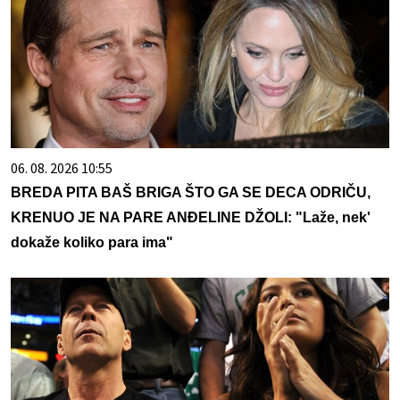
06. 08. 2026 10:55
BREDA PITA BAŠ BRIGA ŠTO GA SE DECA ODRIČU,
KRENUO JE NA PARE ANĐELINE DŽOLI: "Laže, nek'
dokaže koliko para ima"