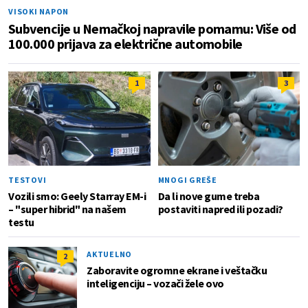
VISOKI NAPON
Subvencije u Nemačkoj napravile pomamu: Više od
100.000 prijava za električne automobile
1
3
TESTOVI
MNOGI GREŠE
Vozili smo: Geely Starray EM-i
Da li nove gume treba
– "super hibrid" na našem
postaviti napred ili pozadi?
testu
AKTUELNO
2
Zaboravite ogromne ekrane i veštačku
inteligenciju – vozači žele ovo