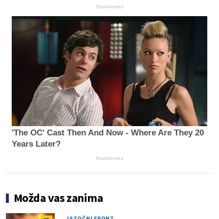
Brainberries
'The OC' Cast Then And Now - Where Are They 20
Years Later?
Brainberries
Možda vas zanima
ISTOČNI FRONT