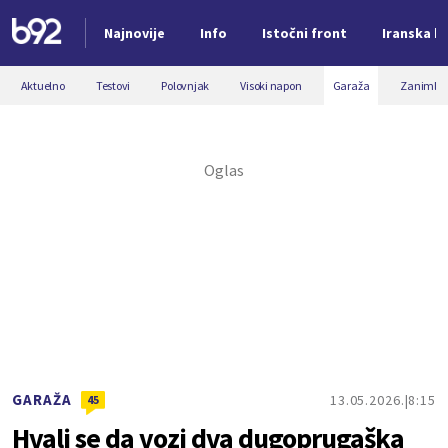
Najnovije
Info
Istočni front
Iranska kr
Nova vest
Aktuelno
Testovi
Polovnjak
Visoki napon
Garaža
Zanimljiv
GARAŽA
13.05.2026.
8:15
45
Hvali se da vozi dva dugoprugaška