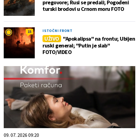
pregovore; Rusi se predali; Pogođeni
turski brodovi u Crnom moru FOTO
ISTOČNI FRONT
15
UŽIVO
"Apokalipsa" na frontu; Ubijen
ruski general; "Putin je slab"
FOTO/VIDEO
09. 07. 2026 09:20