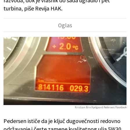
razvoda, dok je vlasnik do sada ugradio i pet
turbina, piše Revija HAK.
Kristian Brix Kjelgaard Pedersen/Facebook
Pedersen ističe da je ključ dugovečnosti redovno
održavanje i česte zamene kvalitetnog ulja 5W30.