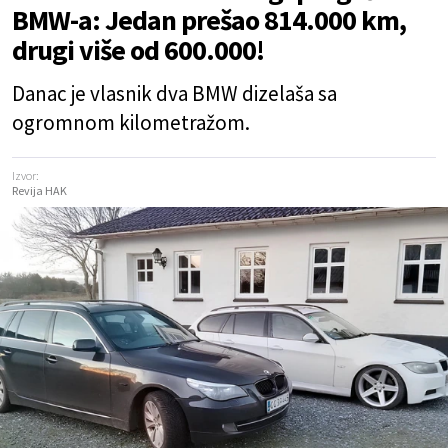
BMW-a: Jedan prešao 814.000 km,
drugi više od 600.000!
Danac je vlasnik dva BMW dizelaša sa
ogromnom kilometražom.
Izvor:
Revija HAK