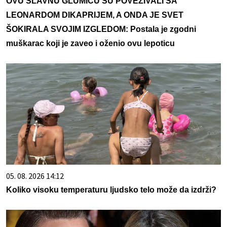
OVU SLAVNU GLUMICU SU POVEZIVALI SA
LEONARDOM DIKAPRIJEM, A ONDA JE SVET
ŠOKIRALA SVOJIM IZGLEDOM: Postala je zgodni
muškarac koji je zaveo i oženio ovu lepoticu
05. 08. 2026 14:12
Koliko visoku temperaturu ljudsko telo može da izdrži?