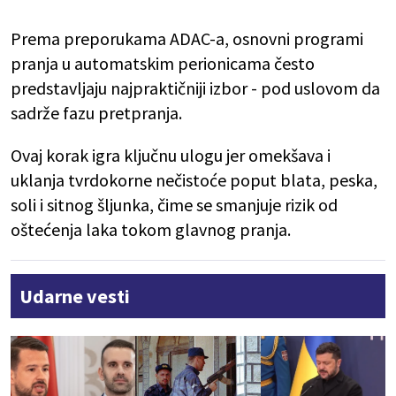
Prema preporukama ADAC-a, osnovni programi
pranja u automatskim perionicama često
predstavljaju najpraktičniji izbor - pod uslovom da
sadrže fazu pretpranja.
Ovaj korak igra ključnu ulogu jer omekšava i
uklanja tvrdokorne nečistoće poput blata, peska,
soli i sitnog šljunka, čime se smanjuje rizik od
oštećenja laka tokom glavnog pranja.
Udarne vesti