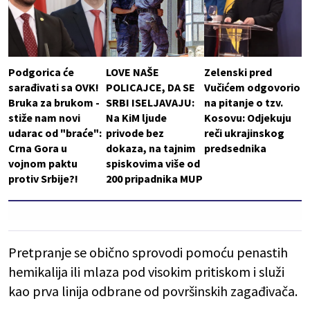
Podgorica će
LOVE NAŠE
Zelenski pred
sarađivati sa OVK!
POLICAJCE, DA SE
Vučićem odgovorio
Bruka za brukom -
SRBI ISELJAVAJU:
na pitanje o tzv.
stiže nam novi
Na KiM ljude
Kosovu: Odjekuju
udarac od "braće":
privode bez
reči ukrajinskog
Crna Gora u
dokaza, na tajnim
predsednika
vojnom paktu
spiskovima više od
protiv Srbije?!
200 pripadnika MUP
Pretpranje se obično sprovodi pomoću penastih
hemikalija ili mlaza pod visokim pritiskom i služi
kao prva linija odbrane od površinskih zagađivača.