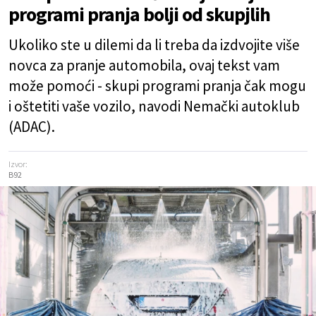
programi pranja bolji od skupjlih
Ukoliko ste u dilemi da li treba da izdvojite više
novca za pranje automobila, ovaj tekst vam
može pomoći - skupi programi pranja čak mogu
i oštetiti vaše vozilo, navodi Nemački autoklub
(ADAC).
Izvor:
B92