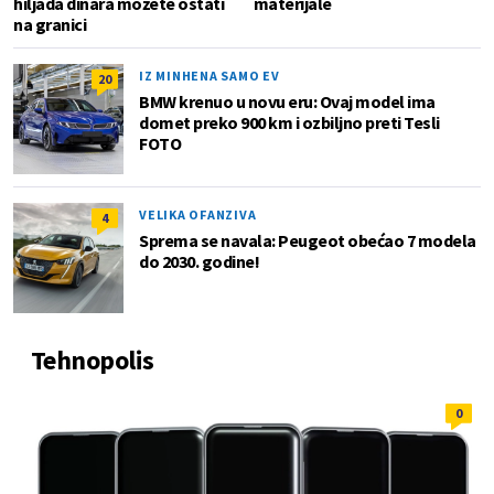
hiljada dinara možete ostati
materijale
na granici
IZ MINHENA SAMO EV
20
BMW krenuo u novu eru: Ovaj model ima
domet preko 900 km i ozbiljno preti Tesli
FOTO
VELIKA OFANZIVA
4
Sprema se navala: Peugeot obećao 7 modela
do 2030. godine!
Tehnopolis
0