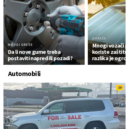
GARAŽA
Mnogi vozači 
MNOGI GREŠE
Da li nove gume treba
koriste zaštitu
postaviti napred ili pozadi?
razlika je ogr
Automobili
10