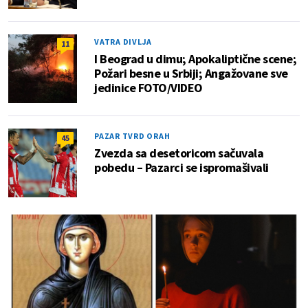
VATRA DIVLJA
11
I Beograd u dimu; Apokaliptične scene;
Požari besne u Srbiji; Angažovane sve
jedinice FOTO/VIDEO
PAZAR TVRD ORAH
45
Zvezda sa desetoricom sačuvala
pobedu – Pazarci se ispromašivali