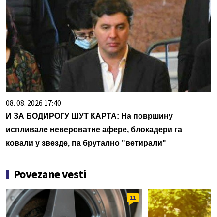
08. 08. 2026 17:40
И ЗА БОДИРОГУ ШУТ КАРТА: На површину
испливале невероватне афере, блокадери га
ковали у звезде, па брутално "ветирали"
Povezane vesti
11