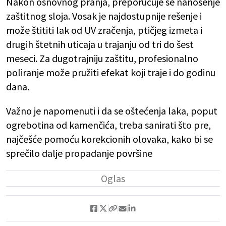
Nakon osnovnog pranja, preporučuje se nanošenje
zaštitnog sloja. Vosak je najdostupnije rešenje i
može štititi lak od UV zračenja, ptičjeg izmeta i
drugih štetnih uticaja u trajanju od tri do šest
meseci. Za dugotrajniju zaštitu, profesionalno
poliranje može pružiti efekat koji traje i do godinu
dana.
Važno je napomenuti i da se oštećenja laka, poput
ogrebotina od kamenčića, treba sanirati što pre,
najčešće pomoću korekcionih olovaka, kako bi se
sprečilo dalje propadanje površine