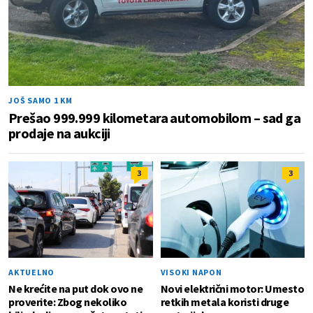
JOŠ SAMO 1 KM
Prešao 999.999 kilometara automobilom – sad ga
prodaje na aukciji
3
3
AKTUELNO
VISOKI NAPON
Ne krećite na put dok ovo ne
Novi električni motor: Umesto
proverite: Zbog nekoliko
retkih metala koristi druge