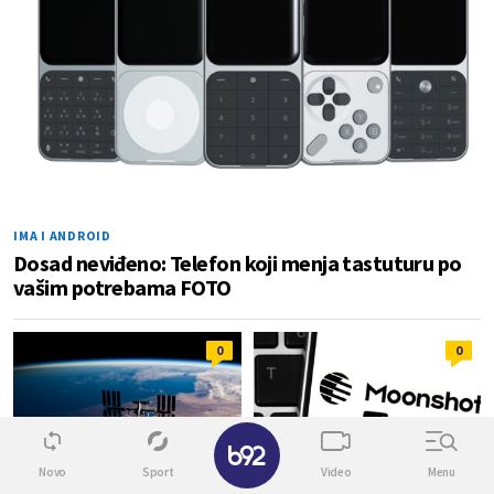
IMA I ANDROID
Dosad neviđeno: Telefon koji menja tastuturu po
vašim potrebama FOTO
0
0
✕
Novo
Sport
Video
Menu