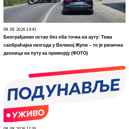
08. 08. 2026 14:41
Београђанин остао без оба точка на ауту: Тежа
саобраћајна незгода у Великој Жупи – то је ризична
деоница на путу ка приморју (ФОТО)
08. 08. 2026 11:35