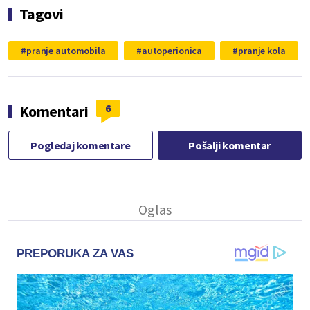
Tagovi
pranje automobila
autoperionica
pranje kola
6
Komentari
Pogledaj komentare
Pošalji komentar
PREPORUKA ZA VAS