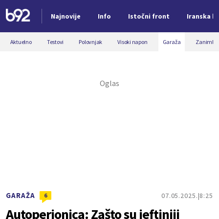
Najnovije
Info
Istočni front
Iranska kr
Nova vest
Aktuelno
Testovi
Polovnjak
Visoki napon
Garaža
Zanimljiv
GARAŽA
07.05.2025.
8:25
6
Autoperionica: Zašto su jeftiniji