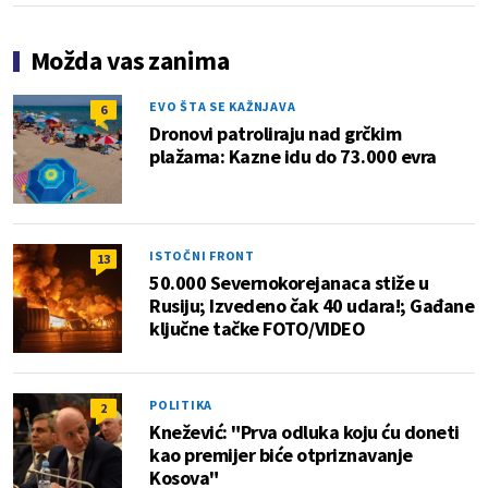
Možda vas zanima
EVO ŠTA SE KAŽNJAVA
6
Dronovi patroliraju nad grčkim
plažama: Kazne idu do 73.000 evra
ISTOČNI FRONT
13
50.000 Severnokorejanaca stiže u
Rusiju; Izvedeno čak 40 udara!; Gađane
ključne tačke FOTO/VIDEO
POLITIKA
2
Knežević: "Prva odluka koju ću doneti
kao premijer biće otpriznavanje
Kosova"