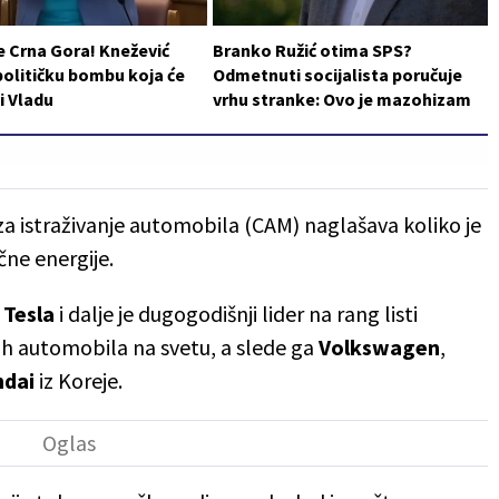
e Crna Gora! Knežević
Branko Ružić otima SPS?
političku bombu koja će
Odmetnuti socijalista poručuje
i Vladu
vrhu stranke: Ovo je mazohizam
a istraživanje automobila (CAM) naglašava koliko je
čne energije.
č
Tesla
i dalje je dugogodišnji lider na rang listi
nih automobila na svetu, a slede ga
Volkswagen
,
dai
iz Koreje.