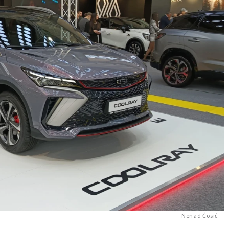
Nenad Ćosić