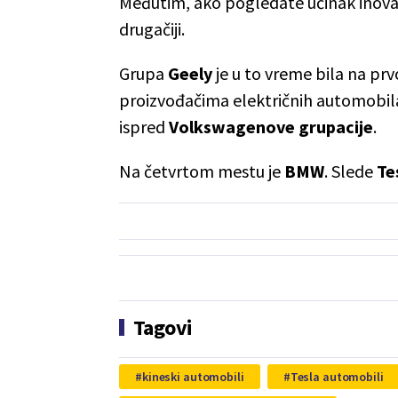
Međutim, ako pogledate učinak inovac
drugačiji.
Grupa
Geely
je u to vreme bila na pr
proizvođačima električnih automobil
ispred
Volkswagenove grupacije
.
Na četvrtom mestu je
BMW
. Slede
Te
Tagovi
kineski automobili
Tesla automobili