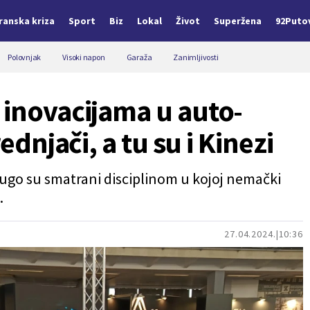
Iranska kriza
Sport
Biz
Lokal
Život
Superžena
92Puto
Polovnjak
Visoki napon
Garaža
Zanimljivosti
 inovacijama u auto-
rednjači, a tu su i Kinezi
ugo su smatrani disciplinom u kojoj nemački
.
27.04.2024.
10:36