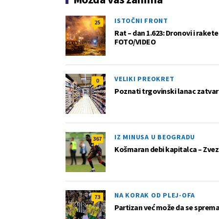
ISTOČNI FRONT
25
Rat – dan 1.623: Dronovi i raket
FOTO/VIDEO
VELIKI PREOKRET
0
Poznati trgovinski lanac zatvar
IZ MINUSA U BEOGRADU
367
Košmaran debi kapitalca – Zvez
NA KORAK OD PLEJ-OFA
73
Partizan već može da se sprema z