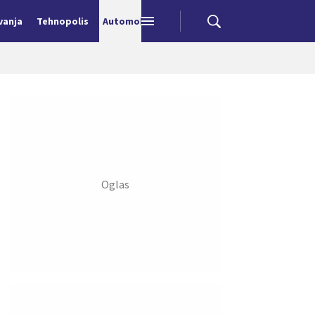
vanja
Tehnopolis
Automobili