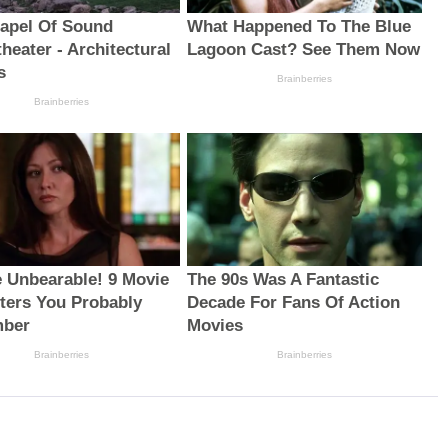
apel Of Sound
What Happened To The Blue
heater - Architectural
Lagoon Cast? See Them Now
s
Brainberries
Brainberries
e Unbearable! 9 Movie
The 90s Was A Fantastic
ters You Probably
Decade For Fans Of Action
ber
Movies
Brainberries
Brainberries