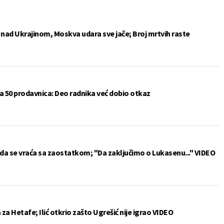
e nad Ukrajinom, Moskva udara sve jače; Broj mrtvih raste
a 50 prodavnica: Deo radnika već dobio otkaz
da se vraća sa zaostatkom; "Da zaključimo o Lukasenu..." VIDEO
a Hetafe; Ilić otkrio zašto Ugrešić nije igrao VIDEO