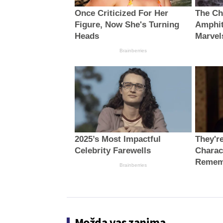
Once Criticized For Her
The Ch
Figure, Now She's Turning
Amphit
Heads
Marvel
Brainberries
2025’s Most Impactful
They'r
Celebrity Farewells
Charac
Remem
Brainberries
Možda vas zanima