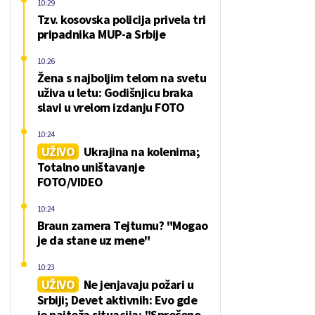
10:29
Tzv. kosovska policija privela tri
pripadnika MUP-a Srbije
10:26
Žena s najboljim telom na svetu
uživa u letu: Godišnjicu braka
slavi u vrelom izdanju FOTO
10:24
UŽIVO
Ukrajina na kolenima;
Totalno uništavanje
FOTO/VIDEO
10:24
Braun zamera Tejtumu? "Mogao
je da stane uz mene"
10:23
UŽIVO
Ne jenjavaju požari u
Srbiji; Devet aktivnih: Evo gde
je najteža situacija; "Sprečeno