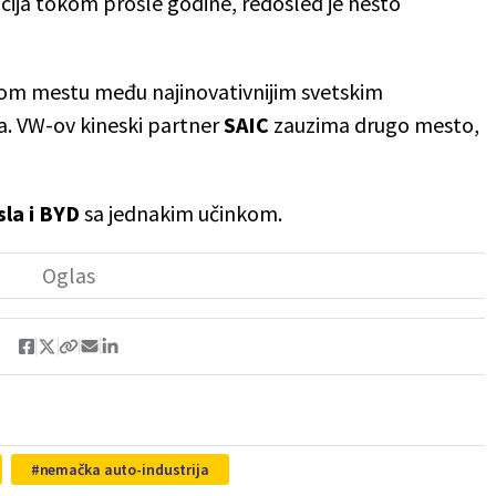
ija tokom prošle godine, redosled je nešto
vom mestu među najinovativnijim svetskim
a. VW-ov kineski partner
SAIC
zauzima drugo mesto,
sla i BYD
sa jednakim učinkom.
nemačka auto-industrija