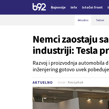
Najnovije
Info
Istočni front
Nova vest
Aktuelno
Testovi
Nemci zaostaju sa
industriji: Tesla p
Razvoj i proizvodnja automobila d
inženjering gotovo uvek pobeđuje
Izvor:
Revijahak
AKTUELNO