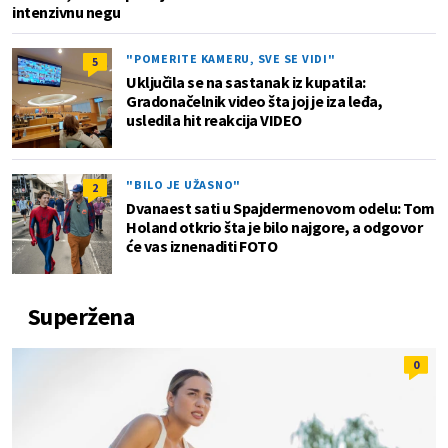
intenzivnu negu
"POMERITE KAMERU, SVE SE VIDI"
5
Uključila se na sastanak iz kupatila:
Gradonačelnik video šta joj je iza leđa,
usledila hit reakcija VIDEO
"BILO JE UŽASNO"
2
Dvanaest sati u Spajdermenovom odelu: Tom
Holand otkrio šta je bilo najgore, a odgovor
će vas iznenaditi FOTO
Superžena
0