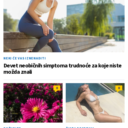
NEKI ĆE VAS IZNENADITI
Devet neobičnih simptoma trudnoće za koje niste
možda znali
0
0