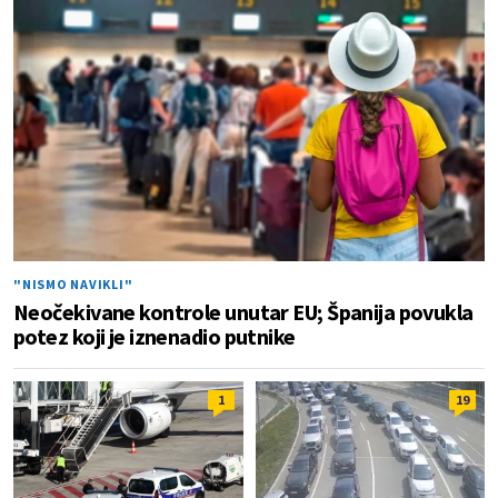
"NISMO NAVIKLI"
Neočekivane kontrole unutar EU; Španija povukla
potez koji je iznenadio putnike
1
19