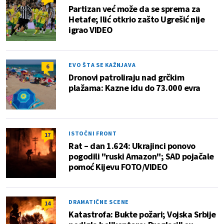
Partizan već može da se sprema za
Hetafe; Ilić otkrio zašto Ugrešić nije
igrao VIDEO
EVO ŠTA SE KAŽNJAVA
6
Dronovi patroliraju nad grčkim
plažama: Kazne idu do 73.000 evra
ISTOČNI FRONT
17
Rat – dan 1.624: Ukrajinci ponovo
pogodili "ruski Amazon"; SAD pojačale
pomoć Kijevu FOTO/VIDEO
DRAMATIČNE SCENE
14
Katastrofa: Bukte požari; Vojska Srbije