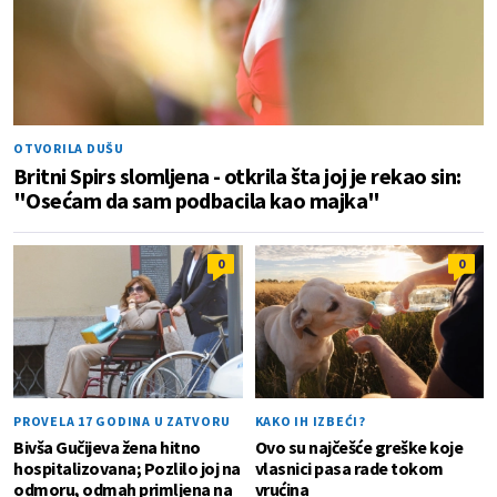
OTVORILA DUŠU
Britni Spirs slomljena - otkrila šta joj je rekao sin:
"Osećam da sam podbacila kao majka"
0
0
PROVELA 17 GODINA U ZATVORU
KAKO IH IZBEĆI?
Bivša Gučijeva žena hitno
Ovo su najčešće greške koje
hospitalizovana; Pozlilo joj na
vlasnici pasa rade tokom
odmoru, odmah primljena na
vrućina