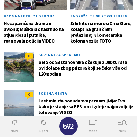
HAOS NA LETU IZ LONDONA
NAORUŽAJTE SE STRPLJENJEM
Nezapamćena drama u
Srbi hrle na more u Crnu Goru,
avionu; Muškarac nasrnuo na
kolaps na graničnim
stjuardesu i putnike,
prelazima; Kilometarska
reagovala policija VIDEO
kolona vozila FOTO
SPREMNI ZA SPEKTAKL
0
Selo od 93 stanovnika očekuje 2.000 turista:
Svi dolaze zbog prizora koji se čeka više od
120 godina
JOŠ IMA MESTA
0
Last minute ponude sve primamljivije: Evo
kako je stanje sa EES-om i gde je najpovoljnije
letovanje VIDEO
✕
Novo
Sport
Video
Menu
Zdravlje