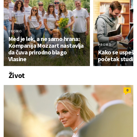
PROMO
Med je lek, a ne samo hrana:
Kompanija Mozzart nastavlja
PROMO
da čuva prirodno blago
Kako se uspešn
Vlasine
početak studij
Život
0