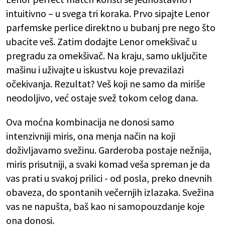
intuitivno – u svega tri koraka. Prvo sipajte Lenor
parfemske perlice direktno u bubanj pre nego što
ubacite veš. Zatim dodajte Lenor omekšivač u
pregradu za omekšivač. Na kraju, samo uključite
mašinu i uživajte u iskustvu koje prevazilazi
očekivanja. Rezultat? Veš koji ne samo da miriše
neodoljivo, već ostaje svež tokom celog dana.
Ova moćna kombinacija ne donosi samo
intenzivniji miris, ona menja način na koji
doživljavamo svežinu. Garderoba postaje nežnija,
miris prisutniji, a svaki komad veša spreman je da
vas prati u svakoj prilici - od posla, preko dnevnih
obaveza, do spontanih večernjih izlazaka. Svežina
vas ne napušta, baš kao ni samopouzdanje koje
ona donosi.