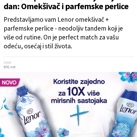
dan: Omekšivač i parfemske perlice
Predstavljamo vam Lenor omekšivač +
parfemske perlice - neodoljiv tandem koji je
više od rutine. On je perfect match za vašu
odeću, osećaj i stil života.
Izvor:
B92.net