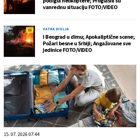
podigla helikoptere; Proglasili su
vanrednu situaciju FOTO/VIDEO
VATRA DIVLJA
11
I Beograd u dimu; Apokaliptične scene;
Požari besne u Srbiji; Angažovane sve
jedinice FOTO/VIDEO
15. 07. 2026 07:44