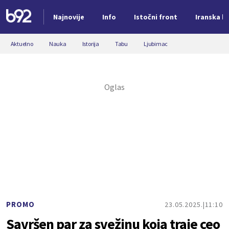
Najnovije
Info
Istočni front
Iranska kr
Nova vest
Aktuelno
Nauka
Istorija
Tabu
Ljubimac
PROMO
23.05.2025.
11:10
Savršen par za svežinu koja traje ceo