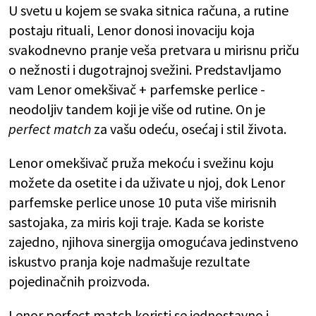
U svetu u kojem se svaka sitnica računa, a rutine
postaju rituali, Lenor donosi inovaciju koja
svakodnevno pranje veša pretvara u mirisnu priču
o nežnosti i dugotrajnoj svežini. Predstavljamo
vam Lenor omekšivač + parfemske perlice -
neodoljiv tandem koji je više od rutine. On je
perfect match
za vašu odeću, osećaj i stil života.
Lenor omekšivač pruža mekoću i svežinu koju
možete da osetite i da uživate u njoj, dok Lenor
parfemske perlice unose 10 puta više mirisnih
sastojaka, za miris koji traje. Kada se koriste
zajedno, njihova sinergija omogućava jedinstveno
iskustvo pranja koje nadmašuje rezultate
pojedinačnih proizvoda.
Lenor perfect match koristi se jednostavno i