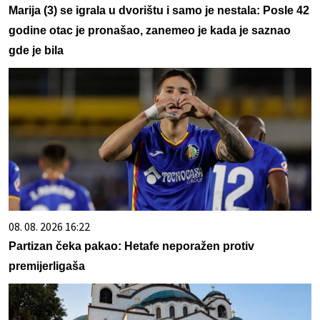
Marija (3) se igrala u dvorištu i samo je nestala: Posle 42
godine otac je pronašao, zanemeo je kada je saznao
gde je bila
08. 08. 2026 16:22
Partizan čeka pakao: Hetafe neporažen protiv
premijerligaša