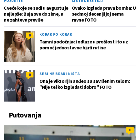
POŽURITE
ČISTA DESETKA!
Cveće koje se sadi u avgustu je
Ovako izgleda prava bomba: U
najlepše: Buja sve do zime, a
sedmoj deceniji joj nema
ne zahteva previše
ravne FOTO
KORAK PO KORAK
0
Tamni podočnjaci odlaze u prošlost i to uz
pomoć jednostavne bjuti rutine
SEBI NE BRANI NIŠTA
0
Ona je Viktorijin anđeo sa savršenim telom:
"Nije teško izgledati dobro" FOTO
Putovanja
0