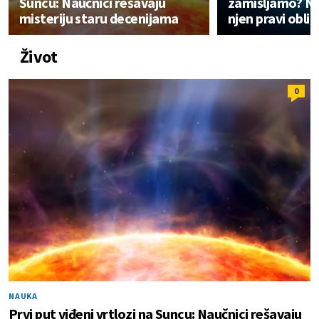
Suncu: Naučnici rešavaju
zamišljamo? NA
misteriju staru decenijama
njen pravi obli
Život
0
NAUKA
Prvi put viđeni vrtlozi na Suncu: Naučnici rešavaju