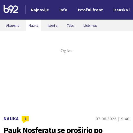
Najnovije
Info
Istočni front
Iranska kr
Nova vest
Aktuelno
Nauka
Istorija
Tabu
Ljubimac
NAUKA
07.06.2026.
19:40
6
Pauk Nosferatu se proširio po