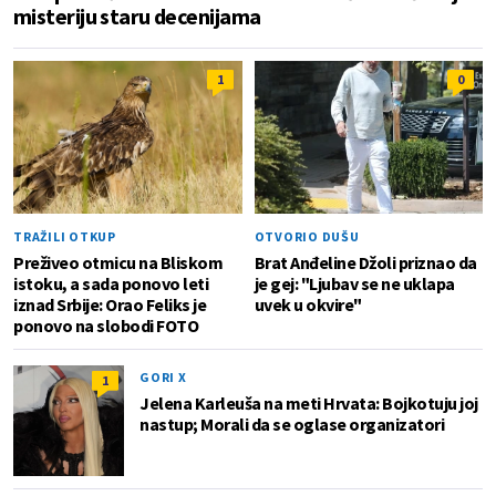
misteriju staru decenijama
1
0
TRAŽILI OTKUP
OTVORIO DUŠU
Preživeo otmicu na Bliskom
Brat Anđeline Džoli priznao da
istoku, a sada ponovo leti
je gej: "Ljubav se ne uklapa
iznad Srbije: Orao Feliks je
uvek u okvire"
ponovo na slobodi FOTO
GORI X
1
Jelena Karleuša na meti Hrvata: Bojkotuju joj
nastup; Morali da se oglase organizatori