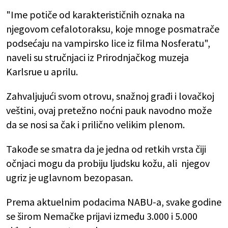
"Ime potiče od karakterističnih oznaka na
njegovom cefalotoraksu, koje mnoge posmatrače
podsećaju na vampirsko lice iz filma Nosferatu",
naveli su stručnjaci iz Prirodnjačkog muzeja
Karlsrue u aprilu.
Zahvaljujući svom otrovu, snažnoj građi i lovačkoj
veštini, ovaj pretežno noćni pauk navodno može
da se nosi sa čak i prilično velikim plenom.
Takođe se smatra da je jedna od retkih vrsta čiji
očnjaci mogu da probiju ljudsku kožu, ali njegov
ugriz je uglavnom bezopasan.
Prema aktuelnim podacima NABU-a, svake godine
se širom Nemačke prijavi između 3.000 i 5.000