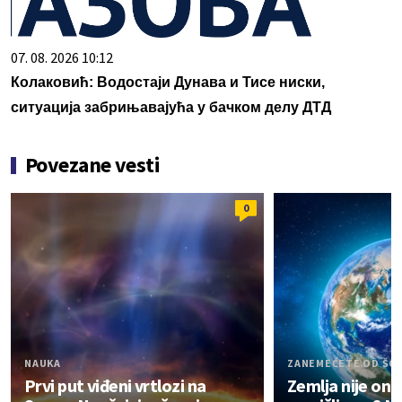
07. 08. 2026 10:12
Колаковић: Водостаји Дунава и Тисе ниски,
ситуација забрињавајућа у бачком делу ДТД
Povezane vesti
0
NAUKA
ZANEMEĆETE OD ŠO
Prvi put viđeni vrtlozi na
Zemlja nije on