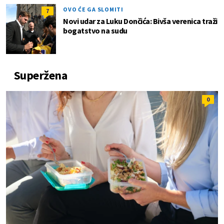
OVO ĆE GA SLOMITI
7
Novi udar za Luku Dončića: Bivša verenica traži
bogatstvo na sudu
Superžena
0