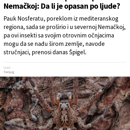
Nemačkoj: Da li je opasan po ljude?
Pauk Nosferatu, poreklom iz mediteranskog
regiona, sada se proširio i u severnoj Nemačkoj,
pa ovi insekti sa svojim otrovnim očnjacima
mogu da se nađu širom zemlje, navode
stručnjaci, prenosi danas Špigel.
Izvor:
Tanjug