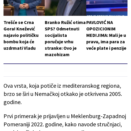
Trešće se Crna
Branko Ružić otima
PAVLOVIĆ NA
Gora! Knežević
SPS? Odmetnuti
OPOZICIONIM
najavio političku
socijalista
MEDIJIMA: Mali je u
bombu koja će
poručuje vrhu
pravu, ima para za
uzdrmati Vladu
stranke: Ovo je
veće plate i penzije
mazohizam
Ova vrsta, koja potiče iz mediteranskog regiona,
brzo se širi u Nemačkoj otkako je otkrivena 2005.
godine.
Prvi primerak je prijavljen u Meklenburg-Zapadnoj
Pomeraniji 2022. godine, kako navode stručnjaci,