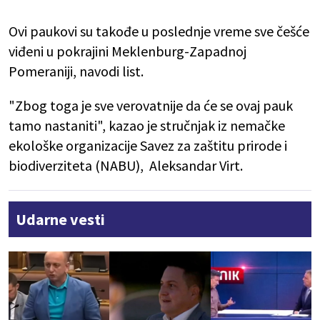
Ovi paukovi su takođe u poslednje vreme sve češće
viđeni u pokrajini Meklenburg-Zapadnoj
Pomeraniji, navodi list.
"Zbog toga je sve verovatnije da će se ovaj pauk
tamo nastaniti", kazao je stručnjak iz nemačke
ekološke organizacije Savez za zaštitu prirode i
biodiverziteta (NABU), Aleksandar Virt.
Udarne vesti