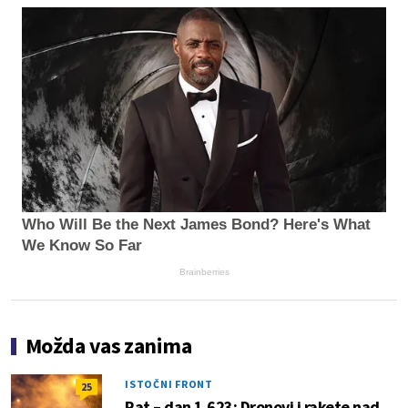
Who Will Be the Next James Bond? Here's What
We Know So Far
Brainberries
Možda vas zanima
ISTOČNI FRONT
25
Rat – dan 1.623: Dronovi i rakete nad