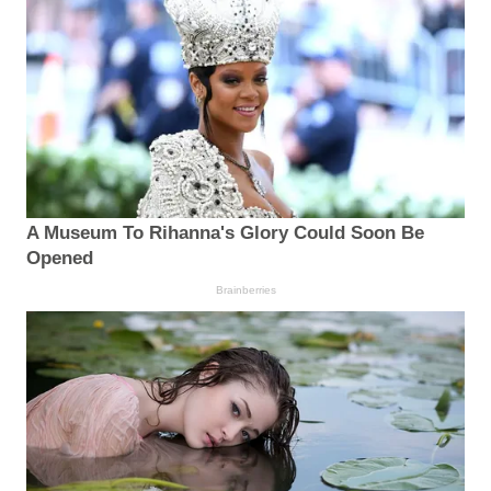
A Museum To Rihanna's Glory Could Soon Be
Opened
Brainberries