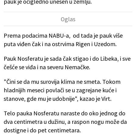
pauk je očigledno unesen u zemlju.
Prema podacima NABU-a, od tada je pauk više
puta viđen čak i na ostrvima Rigen i Uzedom.
Pauk Nosferatu je sada čak stigao i do Libeka, i sve
češće se viđa i na severu Nemačke.
"Čini se da mu surovija klima ne smeta. Tokom
hladnijih meseci povlači se u zagrejane kuće i
stanove, gde mu je udobnije", kazao je Virt.
Telo pauka Nosferatu naraste do oko jednog do
dva centimetra u dužinu, a raspon nogu može da
dostigne i do pet centimetara.