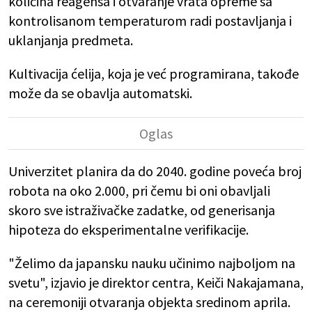
količina reagensa i otvaranje vrata opreme sa
kontrolisanom temperaturom radi postavljanja i
uklanjanja predmeta.
Kultivacija ćelija, koja je već programirana, takođe
može da se obavlja automatski.
Univerzitet planira da do 2040. godine poveća broj
robota na oko 2.000, pri čemu bi oni obavljali
skoro sve istraživačke zadatke, od generisanja
hipoteza do eksperimentalne verifikacije.
"Želimo da japansku nauku učinimo najboljom na
svetu", izjavio je direktor centra, Keiči Nakajamana,
na ceremoniji otvaranja objekta sredinom aprila.