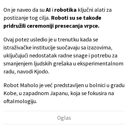
On je naveo da su
AI
i
robotika
ključni alati za
postizanje tog cilja.
Roboti su se takođe
pridružili ceremoniji presecanja vrpce.
Ovaj potez usledio je u trenutku kada se
istraživačke institucije suočavaju sa izazovima,
uključujući nedostatak radne snage i potrebu za
smanjenjem ljudskih grešaka u eksperimentalnom
radu, navodi Kjodo.
Robot Maholo je već predstavljen u bolnici u gradu
Kobe, u zapadnom Japanu, koja se fokusira na
oftalmologiju.