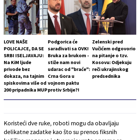
LOVE NAŠE
Podgorica će
Zelenski pred
POLICAJCE, DA SE
sarađivati sa OVK!
Vučićem odgovorio
SRBI ISELJAVAJU:
Bruka za brukom -
na pitanje o tzv.
Na KiM ljude
stiže nam novi
Kosovu: Odjekuju
privode bez
udarac od "braće":
reči ukrajinskog
dokaza, na tajnim
Crna Gora u
predsednika
spiskovima više od
vojnom paktu
200 pripadnika MUP
protiv Srbije?!
Koristeći dve ruke, roboti mogu da obavljaju
delikatne zadatke kao što su prenos fiksnih