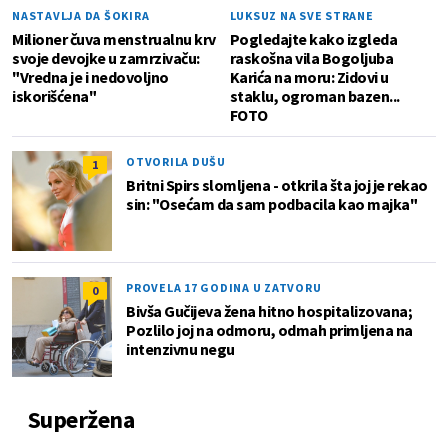
NASTAVLJA DA ŠOKIRA
LUKSUZ NA SVE STRANE
Milioner čuva menstrualnu krv
Pogledajte kako izgleda
svoje devojke u zamrzivaču:
raskošna vila Bogoljuba
"Vredna je i nedovoljno
Karića na moru: Zidovi u
iskorišćena"
staklu, ogroman bazen...
FOTO
OTVORILA DUŠU
1
Britni Spirs slomljena - otkrila šta joj je rekao
sin: "Osećam da sam podbacila kao majka"
PROVELA 17 GODINA U ZATVORU
0
Bivša Gučijeva žena hitno hospitalizovana;
Pozlilo joj na odmoru, odmah primljena na
intenzivnu negu
Superžena