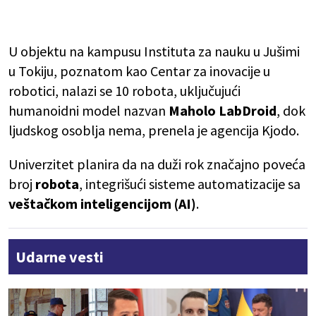
U objektu na kampusu Instituta za nauku u Jušimi
u Tokiju, poznatom kao Centar za inovacije u
robotici, nalazi se 10 robota, uključujući
humanoidni model nazvan
Maholo LabDroid
, dok
ljudskog osoblja nema, prenela je agencija Kjodo.
Univerzitet planira da na duži rok značajno poveća
broj
robota
, integrišući sisteme automatizacije sa
veštačkom inteligencijom (AI)
.
Udarne vesti