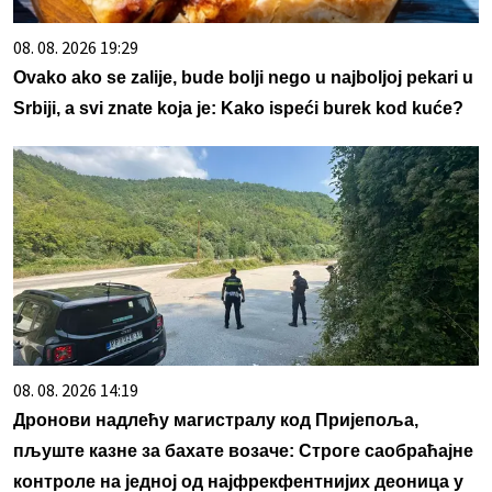
08. 08. 2026 19:29
Ovako ako se zalije, bude bolji nego u najboljoj pekari u
Srbiji, a svi znate koja je: Kako ispeći burek kod kuće?
08. 08. 2026 14:19
Дронови надлећу магистралу код Пријепоља,
пљуште казне за бахате возаче: Строге саобраћајне
контроле на једној од најфрекфентнијих деоница у