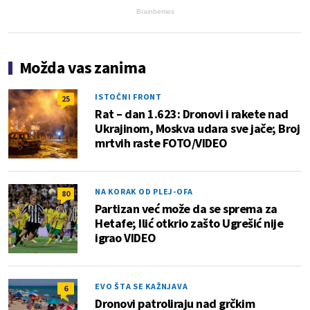
Brainberries
Možda vas zanima
ISTOČNI FRONT
25
Rat – dan 1.623: Dronovi i rakete nad
Ukrajinom, Moskva udara sve jače; Broj
mrtvih raste FOTO/VIDEO
NA KORAK OD PLEJ-OFA
80
Partizan već može da se sprema za
Hetafe; Ilić otkrio zašto Ugrešić nije
igrao VIDEO
EVO ŠTA SE KAŽNJAVA
6
Dronovi patroliraju nad grčkim