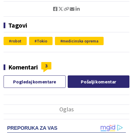
Tagovi
robot
Tokio
medicinska oprema
3
Komentari
Pogledaj komentare
Pošalji komentar
PREPORUKA ZA VAS