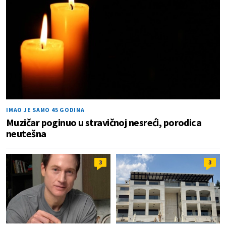
IMAO JE SAMO 45 GODINA
Muzičar poginuo u stravičnoj nesreći, porodica
neutešna
3
3