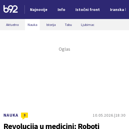
Najnovije
Info
Istočni front
Iranska kr
Nova vest
Aktuelno
Nauka
Istorija
Tabu
Ljubimac
NAUKA
10.05.2026.
18:30
3
Revolucija u medicini: Roboti