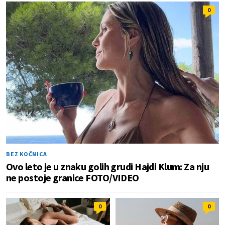
0
BEZ KOČNICA
Ovo leto je u znaku golih grudi Hajdi Klum: Za nju
ne postoje granice FOTO/VIDEO
0
0