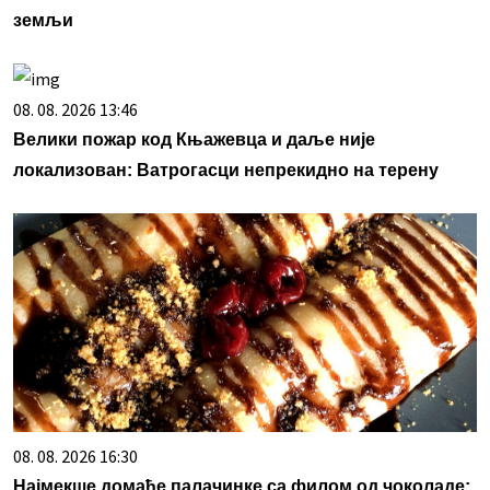
земљи
08. 08. 2026 13:46
Велики пожар код Књажевца и даље није
локализован: Ватрогасци непрекидно на терену
08. 08. 2026 16:30
Најмекше домаће палачинке са филом од чоколаде: