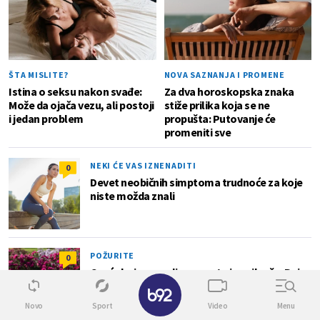
ŠTA MISLITE?
NOVA SAZNANJA I PROMENE
Istina o seksu nakon svađe:
Za dva horoskopska znaka
Može da ojača vezu, ali postoji
stiže prilika koja se ne
i jedan problem
propušta: Putovanje će
promeniti sve
NEKI ĆE VAS IZNENADITI
0
Devet neobičnih simptoma trudnoće za koje
niste možda znali
POŽURITE
0
Cveće koje se sadi u avgustu je najlepše: Buja
✕
sve do zime, a ne zahteva previše
Novo
Sport
Video
Menu