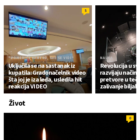
5
"POMERITE KAMERU, SVE SE VIDI"
NAUKA
Uključila se na sastanak iz
Revolucija u sv
kupatila: Gradonačelnik video
razvijaju način
šta joj je iza leđa, usledila hit
pretvore u teč
reakcija VIDEO
zalivanje biljak
Život
0