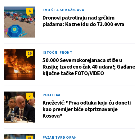
EVO ŠTA SE KAŽNJAVA
6
Dronovi patroliraju nad grčkim
plažama: Kazne idu do 73.000 evra
ISTOČNI FRONT
16
50.000 Severnokorejanaca stiže u
Rusiju; Izvedeno čak 40 udara!; Gađane
ključne tačke FOTO/VIDEO
POLITIKA
2
Knežević: "Prva odluka koju ću doneti
kao premijer biće otpriznavanje
Kosova"
PAZAR TVRD ORAH
47