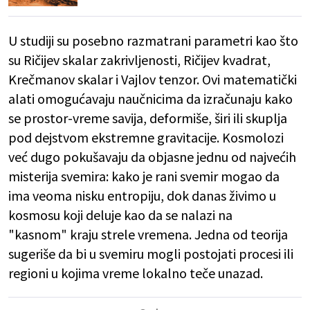
U studiji su posebno razmatrani parametri kao što
su Ričijev skalar zakrivljenosti, Ričijev kvadrat,
Krečmanov skalar i Vajlov tenzor. Ovi matematički
alati omogućavaju naučnicima da izračunaju kako
se prostor-vreme savija, deformiše, širi ili skuplja
pod dejstvom ekstremne gravitacije. Kosmolozi
već dugo pokušavaju da objasne jednu od najvećih
misterija svemira: kako je rani svemir mogao da
ima veoma nisku entropiju, dok danas živimo u
kosmosu koji deluje kao da se nalazi na
"kasnom" kraju strele vremena. Jedna od teorija
sugeriše da bi u svemiru mogli postojati procesi ili
regioni u kojima vreme lokalno teče unazad.