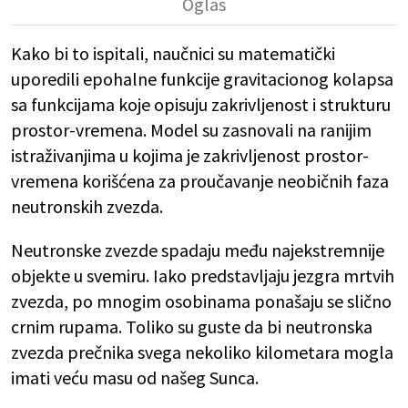
Kako bi to ispitali, naučnici su matematički
uporedili epohalne funkcije gravitacionog kolapsa
sa funkcijama koje opisuju zakrivljenost i strukturu
prostor-vremena. Model su zasnovali na ranijim
istraživanjima u kojima je zakrivljenost prostor-
vremena korišćena za proučavanje neobičnih faza
neutronskih zvezda.
Neutronske zvezde spadaju među najekstremnije
objekte u svemiru. Iako predstavljaju jezgra mrtvih
zvezda, po mnogim osobinama ponašaju se slično
crnim rupama. Toliko su guste da bi neutronska
zvezda prečnika svega nekoliko kilometara mogla
imati veću masu od našeg Sunca.