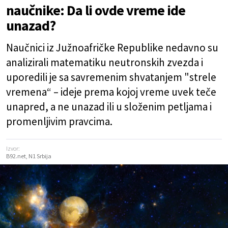
naučnike: Da li ovde vreme ide
unazad?
Naučnici iz Južnoafričke Republike nedavno su
analizirali matematiku neutronskih zvezda i
uporedili je sa savremenim shvatanjem "strele
vremena“ – ideje prema kojoj vreme uvek teče
unapred, a ne unazad ili u složenim petljama i
promenljivim pravcima.
Izvor:
B92.net, N1 Srbija