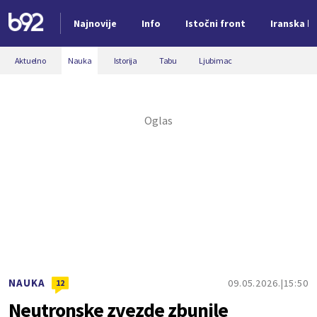
Najnovije
Info
Istočni front
Iranska kr
Nova vest
Aktuelno
Nauka
Istorija
Tabu
Ljubimac
NAUKA
09.05.2026.
15:50
12
Neutronske zvezde zbunile