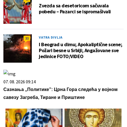
Zvezda sa desetoricom sačuvala
pobedu – Pazarci se ispromašivali
VATRA DIVLJA
11
I Beograd u dimu; Apokaliptične scene;
Požari besne u Srbiji; Angažovane sve
jedinice FOTO/VIDEO
07. 08. 2026 09:14
Сазнања „Политике”: Црна Гора следећа у војном
савезу Загреба, Тиране и Приштине