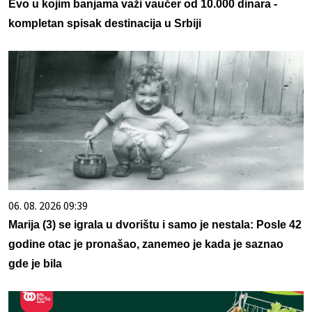
Evo u kojim banjama važi vaučer od 10.000 dinara -
kompletan spisak destinacija u Srbiji
06. 08. 2026 09:39
Marija (3) se igrala u dvorištu i samo je nestala: Posle 42
godine otac je pronašao, zanemeo je kada je saznao
gde je bila