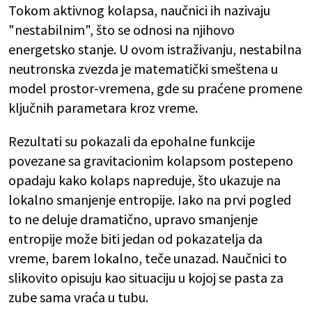
Tokom aktivnog kolapsa, naučnici ih nazivaju
"nestabilnim", što se odnosi na njihovo
energetsko stanje. U ovom istraživanju, nestabilna
neutronska zvezda je matematički smeštena u
model prostor-vremena, gde su praćene promene
ključnih parametara kroz vreme.
Rezultati su pokazali da epohalne funkcije
povezane sa gravitacionim kolapsom postepeno
opadaju kako kolaps napreduje, što ukazuje na
lokalno smanjenje entropije. Iako na prvi pogled
to ne deluje dramatično, upravo smanjenje
entropije može biti jedan od pokazatelja da
vreme, barem lokalno, teče unazad. Naučnici to
slikovito opisuju kao situaciju u kojoj se pasta za
zube sama vraća u tubu.