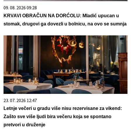
09. 08. 2026 09:28
KRVAVI OBRAČUN NA DORĆOLU: Mladić upucan u
stomak, drugovi ga dovezli u bolnicu, na ovo se sumnja
23. 07. 2026 12:47
Letnje večeri u gradu više nisu rezervisane za vikend:
Zašto sve više ljudi bira večeru koja se spontano
pretvori u druženje