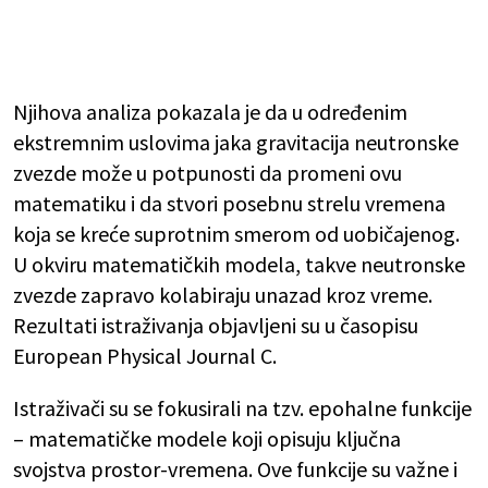
Njihova analiza pokazala je da u određenim
ekstremnim uslovima jaka gravitacija neutronske
zvezde može u potpunosti da promeni ovu
matematiku i da stvori posebnu strelu vremena
koja se kreće suprotnim smerom od uobičajenog.
U okviru matematičkih modela, takve neutronske
zvezde zapravo kolabiraju unazad kroz vreme.
Rezultati istraživanja objavljeni su u časopisu
European Physical Journal C.
Istraživači su se fokusirali na tzv. epohalne funkcije
– matematičke modele koji opisuju ključna
svojstva prostor-vremena. Ove funkcije su važne i