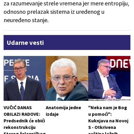
za razumevanje strele vremena jer mere entropiju,
odnosno prelazak sistema iz uređenog u
neuređeno stanje.
Udarne vesti
VUČIĆ DANAS
Anatomija jedne
"Neka nam je Bog
OBILAZI RADOVE:
izdaje
u pomoći":
Predsednik će obići
Kuknjava na Novoj
rekonstrukciju
S - Otkrivena
Starog železničkog
suština lažnih