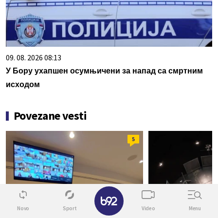
09. 08. 2026 08:13
У Бору ухапшен осумњичени за напад са смртним
исходом
Povezane vesti
5
✕
Novo
Sport
Video
Menu
"POMERITE KAMERU, SVE SE VIDI"
NAUKA