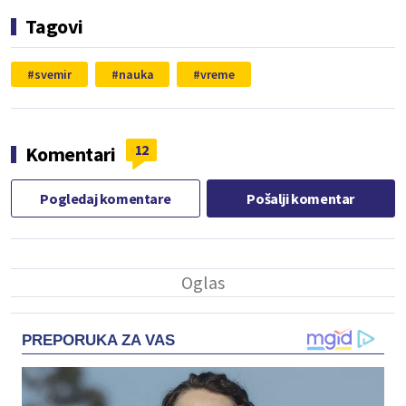
Tagovi
svemir
nauka
vreme
12
Komentari
Pogledaj komentare
Pošalji komentar
PREPORUKA ZA VAS