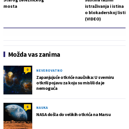
mosta
istraživanja i istina
o blokaderskoj listi
(VIDEO)
Možda vas zanima
0
NEVEROVATNO
Zapanjujuće otkriće naučnika: U svemiru
otkrili pojavu za koju su mislili da je
nemoguća
6
NAUKA
NASA došla do velikih otkrića na Marsu