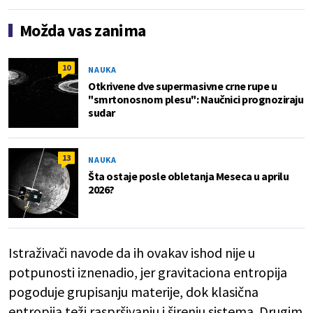
Možda vas zanima
10
NAUKA
Otkrivene dve supermasivne crne rupe u
"smrtonosnom plesu": Naučnici prognoziraju
sudar
13
NAUKA
Šta ostaje posle obletanja Meseca u aprilu
2026?
Istraživači navode da ih ovakav ishod nije u
potpunosti iznenadio, jer gravitaciona entropija
pogoduje grupisanju materije, dok klasična
entropija teži raspršivanju i širenju sistema. Drugim