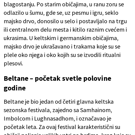
blagostanju. Po starim običajima, u ranu zoru se
odlazilo u šumu, gde se, uz pesmu i igru, seklo
majsko drvo, donosilo u selo i postavljalo na trgu
ili centralnom delu mesta i kitilo raznim cvećem i
ukrasima. U keltskim i germanskim običajima,
majsko drvo je ukrašavano i trakama koje su se
plele oko njega i oko kojih su se izvodili ritualni
plesovi.
Beltane – početak svetle polovine
godine
Beltane je bio jedan od četiri glavna keltska
sezonska festivala, zajedno sa Samhainom,
Imbolcom i Lughnasadhom, i označavao je
početak leta. Za ovaj festival karakteristični su