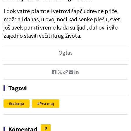
I dok vatre plamte i vetrovi šapću drevne priče,
možda i danas, u ovoj noći kad senke plešu, svet
još uvek pamti vreme kada su ljudi, duhovi i vile
zajedno slavili večiti krug života.
Tagovi
istorija
Prvi maj
0
Komentari