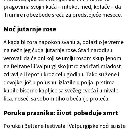
pragovima svojih kuća – mleko, med, kolače – da
ih umire i obezbede sreću za predstojeće mesece.
Moć jutarnje rose
A kada bi zora napokon svanula, dolazilo je vreme
najnežnijeg čuda: jutarnje rose. Stari narodi su
verovali da će oni koji se umiju rosom skupljenom
na Beltane ili Valpurgijsko jutro zadržati mladost,
zdravlje i lepotu kroz celu godinu. Tako su žene i
devojke, još u polusnu, izlazile u polja, prstima
kupile biserne kapljice sa svežeg cveća i umivale
lica, noseći sa sobom tiho obećanje proleća.
Poruka praznika: život pobeđuje smrt
Poruka i Beltane festivala i Valpurgijske noći su iste