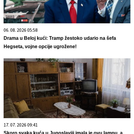
06. 08. 2026 05:58
Drama u Beloj kući: Tramp žestoko udario na šefa
Hegseta, vojne opcije ugrožene!
17. 07. 2026 09:41
Skoro svaka kuća u Jugoslaviji imala je ovu lampu, a