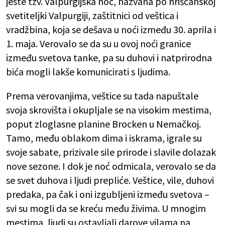
jeste tzv. Valpurgijska noć, nazvana po hrišćanskoj
svetiteljki Valpurgiji, zaštitnici od veštica i
vradžbina, koja se dešava u noći između 30. aprila i
1. maja. Verovalo se da su u ovoj noći granice
između svetova tanke, pa su duhovi i natprirodna
bića mogli lakše komunicirati s ljudima.
Prema verovanjima, veštice su tada napuštale
svoja skrovišta i okupljale se na visokim mestima,
poput zloglasne planine Brocken u Nemačkoj.
Tamo, među oblakom dima i iskrama, igrale su
svoje sabate, prizivale sile prirode i slavile dolazak
nove sezone. I dok je noć odmicala, verovalo se da
se svet duhova i ljudi prepliće. Veštice, vile, duhovi
predaka, pa čak i oni izgubljeni između svetova –
svi su mogli da se kreću među živima. U mnogim
mestima, ljudi su ostavljali darove vilama na