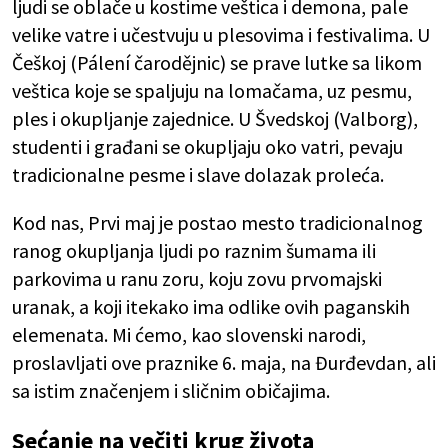
ljudi se oblače u kostime veštica i demona, pale
velike vatre i učestvuju u plesovima i festivalima. U
Češkoj (Pálení čarodějnic) se prave lutke sa likom
veštica koje se spaljuju na lomačama, uz pesmu,
ples i okupljanje zajednice. U Švedskoj (Valborg),
studenti i građani se okupljaju oko vatri, pevaju
tradicionalne pesme i slave dolazak proleća.
Kod nas, Prvi maj je postao mesto tradicionalnog
ranog okupljanja ljudi po raznim šumama ili
parkovima u ranu zoru, koju zovu prvomajski
uranak, a koji itekako ima odlike ovih paganskih
elemenata. Mi ćemo, kao slovenski narodi,
proslavljati ove praznike 6. maja, na Đurđevdan, ali
sa istim značenjem i sličnim običajima.
Sećanje na večiti krug života