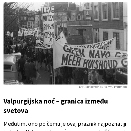
BNA Photographic / Alamy / Profimedia
Valpurgijska noć – granica između
svetova
Međutim, ono po čemu je ovaj praznik najpoznatiji