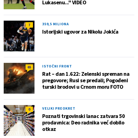
Lukasenu..." VIDEO
359,5 MILIONA
7
Istorijski ugovor za Nikolu Jokića
ISTOČNI FRONT
65
Rat – dan 1.622: Zelenski spreman na
pregovore; Rusi se predali; Pogođeni
turski brodovi u Crnom moru FOTO
VELIKI PREOKRET
0
Poznati trgovinski lanac zatvara 50
prodavnica: Deo radnika već dobilo
otkaz