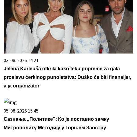
03. 08. 2026 14:21
Jelena Karleuša otkrila kako teku pripreme za gala
proslavu ćerkinog punoletstva: Duško će biti finansijer,
a ja organizator
05. 08. 2026 15:45
Сазнања „Политике”: Ко је поставио замку
Митрополиту Методију у Горњем Заостру