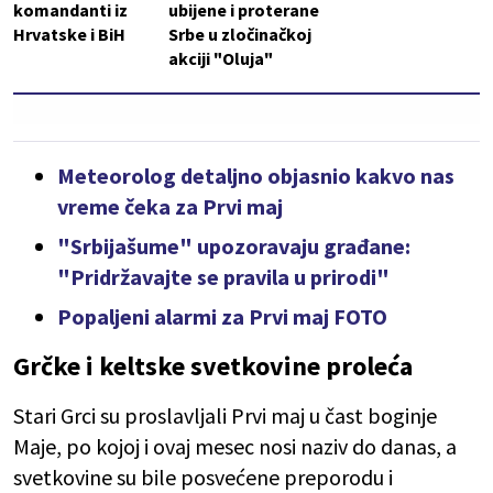
komandanti iz
ubijene i proterane
Hrvatske i BiH
Srbe u zločinačkoj
akciji "Oluja"
Meteorolog detaljno objasnio kakvo nas
vreme čeka za Prvi maj
"Srbijašume" upozoravaju građane:
"Pridržavajte se pravila u prirodi"
Popaljeni alarmi za Prvi maj FOTO
Grčke i keltske svetkovine proleća
Stari Grci su proslavljali Prvi maj u čast boginje
Maje, po kojoj i ovaj mesec nosi naziv do danas, a
svetkovine su bile posvećene preporodu i