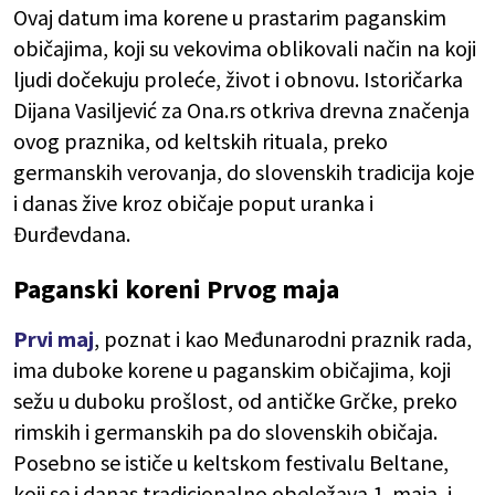
Ovaj datum ima korene u prastarim paganskim
običajima, koji su vekovima oblikovali način na koji
ljudi dočekuju proleće, život i obnovu. Istoričarka
Dijana Vasiljević za Ona.rs otkriva drevna značenja
ovog praznika, od keltskih rituala, preko
germanskih verovanja, do slovenskih tradicija koje
i danas žive kroz običaje poput uranka i
Đurđevdana.
Paganski koreni Prvog maja
Prvi maj
, poznat i kao Međunarodni praznik rada,
ima duboke korene u paganskim običajima, koji
sežu u duboku prošlost, od antičke Grčke, preko
rimskih i germanskih pa do slovenskih običaja.
Posebno se ističe u keltskom festivalu Beltane,
koji se i danas tradicionalno obeležava 1. maja, i