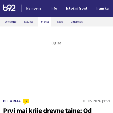
Najnovije
Info
Istočni front
Iranska kr
Nova vest
Aktuelno
Nauka
Istorija
Tabu
Ljubimac
ISTORIJA
01.05.2026.
9:59
0
Prvi maj krije drevne tajne: Od