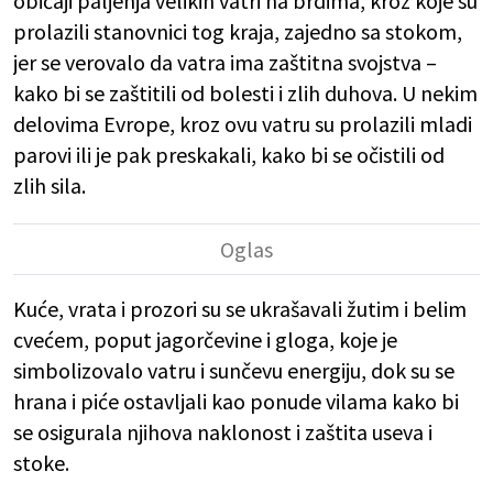
običaji paljenja velikih vatri na brdima, kroz koje su
prolazili stanovnici tog kraja, zajedno sa stokom,
jer se verovalo da vatra ima zaštitna svojstva –
kako bi se zaštitili od bolesti i zlih duhova. U nekim
delovima Evrope, kroz ovu vatru su prolazili mladi
parovi ili je pak preskakali, kako bi se očistili od
zlih sila.
Kuće, vrata i prozori su se ukrašavali žutim i belim
cvećem, poput jagorčevine i gloga, koje je
simbolizovalo vatru i sunčevu energiju, dok su se
hrana i piće ostavljali kao ponude vilama kako bi
se osigurala njihova naklonost i zaštita useva i
stoke.