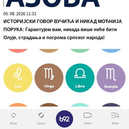
05. 08. 2026 11:31
ИСТОРИЈСКИ ГОВОР ВУЧИЋА И НИКАД МОЋНИЈА
ПОРУКА: Гарантујем вам, никада више неће бити
Олује, страдања и погрома српског народа!
06. 08. 2026 05:00
✕
🔮 ДНЕВНИ ХОРОСКОП ЗА 6. АВГУСТ: Једном знаку
Novo
Sport
Video
Menu
стиже велики преокрет, други мора да пази на