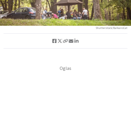
Shutterstock/BalkansCat