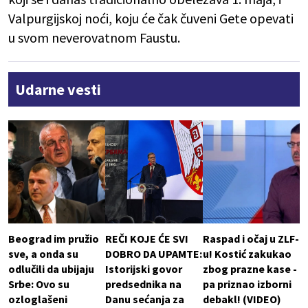
Valpurgijskoj noći, koju će čak čuveni Gete opevati
u svom neverovatnom Faustu.
Udarne vesti
Beograd im pružio
REČI KOJE ĆE SVI
Raspad i očaj u ZLF-
sve, a onda su
DOBRO DA UPAMTE:
u! Kostić zakukao
odlučili da ubijaju
Istorijski govor
zbog prazne kase -
Srbe: Ovo su
predsednika na
pa priznao izborni
ozloglašeni
Danu sećanja za
debakl! (VIDEO)