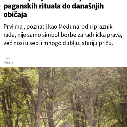
paganskih rituala do današnjih
običaja
Prvi maj, poznat i kao Međunarodni praznik
rada, nije samo simbol borbe za radnička prava,
već nosi u sebi i mnogo dublju, stariju priču.
Izvor:
Ona.rs