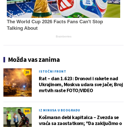
The World Cup 2026 Facts Fans Can't Stop
Talking About
Brainberries
Možda vas zanima
ISTOČNI FRONT
20
Rat – dan 1.623: Dronovi i rakete nad
Ukrajinom, Moskva udara sve jače; Broj
mrtvih raste FOTO/VIDEO
IZ MINUSA U BEOGRADU
365
Košmaran debi kapitalca – Zvezda se
vraća sa zaostatkom; "Da zaključimo o