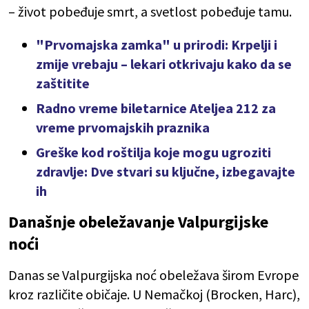
– život pobeđuje smrt, a svetlost pobeđuje tamu.
"Prvomajska zamka" u prirodi: Krpelji i
zmije vrebaju – lekari otkrivaju kako da se
zaštitite
Radno vreme biletarnice Ateljea 212 za
vreme prvomajskih praznika
Greške kod roštilja koje mogu ugroziti
zdravlje: Dve stvari su ključne, izbegavajte
ih
Današnje obeležavanje Valpurgijske
noći
Danas se Valpurgijska noć obeležava širom Evrope
kroz različite običaje. U Nemačkoj (Brocken, Harc),