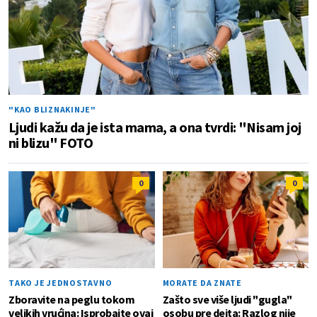
"KAO BLIZNAKINJE"
Ljudi kažu da je ista mama, a ona tvrdi: "Nisam joj
ni blizu" FOTO
0
0
TAKO JE JEDNOSTAVNO
MORATE DA ZNATE
Zboravite na peglu tokom
Zašto sve više ljudi "gugla"
velikih vrućina: Isprobajte ovaj
osobu pre dejta: Razlog nije