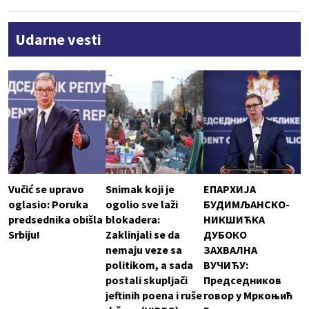
Udarne vesti
Vučić se upravo
Snimak koji je
ЕПАРХИЈА
oglasio: Poruka
ogolio sve laži
БУДИМЉАНСКО-
predsednika obišla
blokadera:
НИКШИЋКА
Srbiju!
Zaklinjali se da
ДУБОКО
nemaju veze sa
ЗАХВАЛНА
politikom, a sada
ВУЧИЋУ:
postali skupljači
Председников
jeftinih poena i ruše
говор у Мркоњић