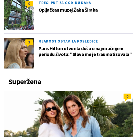
TREĆI PUT ZA GODINU DANA
0
Opljačkan muzej Žaka Širaka
MLADOST OSTAVILA POSLEDICE
1
Paris Hilton otvorila dušu o najmračnijem
periodu života: "Slava me je traumatizovala"
Superžena
0