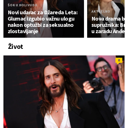
ŠOK U HOLIVUDU
Novi udarac za Džareda Leta:
AKTUELNO
Glumac izgubio važnu ulogu
Nova drama biv
nakon optužbi za seksualno
supružnika: Bre
zlostavljanje
u zaradu Anđeli
Život
0