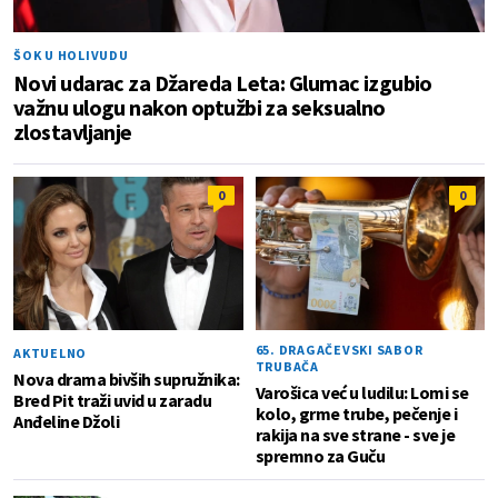
ŠOK U HOLIVUDU
Novi udarac za Džareda Leta: Glumac izgubio
važnu ulogu nakon optužbi za seksualno
zlostavljanje
0
0
65. DRAGAČEVSKI SABOR
AKTUELNO
TRUBAČA
Nova drama bivših supružnika:
Varošica već u ludilu: Lomi se
Bred Pit traži uvid u zaradu
kolo, grme trube, pečenje i
Anđeline Džoli
rakija na sve strane - sve je
spremno za Guču