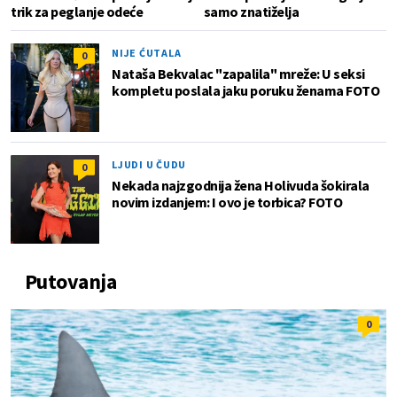
trik za peglanje odeće
samo znatiželja
NIJE ĆUTALA
0
Nataša Bekvalac "zapalila" mreže: U seksi
kompletu poslala jaku poruku ženama FOTO
LJUDI U ČUDU
0
Nekada najzgodnija žena Holivuda šokirala
novim izdanjem: I ovo je torbica? FOTO
Putovanja
0