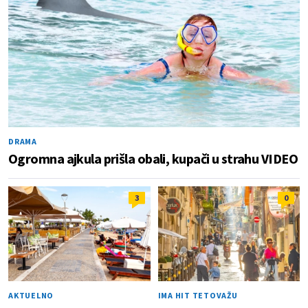
DRAMA
Ogromna ajkula prišla obali, kupači u strahu VIDEO
3
0
AKTUELNO
IMA HIT TETOVAŽU