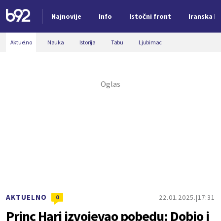
Najnovije
Info
Istočni front
Iranska kr
Nova vest
Aktuelno
Nauka
Istorija
Tabu
Ljubimac
AKTUELNO
22.01.2025.
17:31
0
Princ Hari izvojevao pobedu: Dobio i