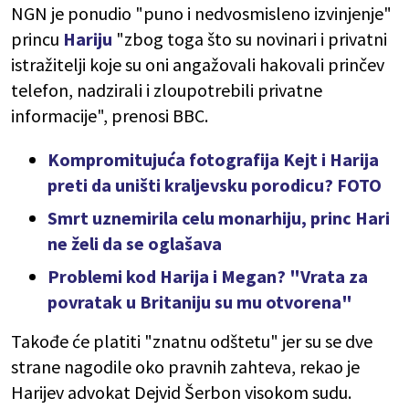
NGN je ponudio "puno i nedvosmisleno izvinjenje"
princu
Hariju
"zbog toga što su novinari i privatni
istražitelji koje su oni angažovali hakovali prinčev
telefon, nadzirali i zloupotrebili privatne
informacije", prenosi BBC.
Kompromitujuća fotografija Kejt i Harija
preti da uništi kraljevsku porodicu? FOTO
Smrt uznemirila celu monarhiju, princ Hari
ne želi da se oglašava
Problemi kod Harija i Megan? "Vrata za
povratak u Britaniju su mu otvorena"
Takođe će platiti "znatnu odštetu" jer su se dve
strane nagodile oko pravnih zahteva, rekao je
Harijev advokat Dejvid Šerbon visokom sudu.