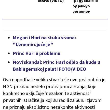
državu (VIDEO)
Граду снажно
одјекнуо
регионом
Megan i Hari na stubu srama:
"Uznemirujuće je"
Princ Hari u problemu
Novi skandal: Princ Hari odbio da bude u
Bakingemskoj palati FOTO/VIDEO
Ova nagodba je velika stvar te je ovo prvi put da je
NGN priznao nedelo protiv princa Harija, koje
konkretno uključuje ‘nezakonite aktivnosti‘
privatnih istražitelja koji su radili za Sun. Izjavom
ne priznaju eksplicitno nezakonite aktivnosti