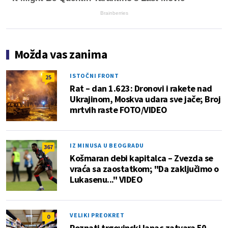
Brainberries
Možda vas zanima
ISTOČNI FRONT
25
Rat – dan 1.623: Dronovi i rakete nad
Ukrajinom, Moskva udara sve jače; Broj
mrtvih raste FOTO/VIDEO
IZ MINUSA U BEOGRADU
367
Košmaran debi kapitalca – Zvezda se
vraća sa zaostatkom; "Da zaključimo o
Lukasenu..." VIDEO
VELIKI PREOKRET
0
Poznati trgovinski lanac zatvara 50