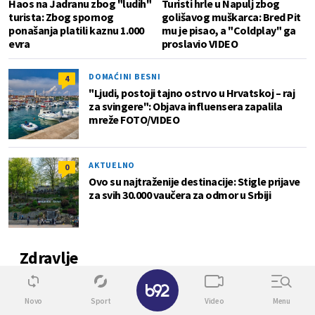
Haos na Jadranu zbog "ludih"
Turisti hrle u Napulj zbog
turista: Zbog spornog
golišavog muškarca: Bred Pit
ponašanja platili kaznu 1.000
mu je pisao, a "Coldplay" ga
evra
proslavio VIDEO
DOMAĆINI BESNI
4
"Ljudi, postoji tajno ostrvo u Hrvatskoj – raj
za svingere": Objava influensera zapalila
mreže FOTO/VIDEO
AKTUELNO
0
Ovo su najtraženije destinacije: Stigle prijave
za svih 30.000 vaučera za odmor u Srbiji
Zdravlje
✕
0
Novo
Sport
Video
Menu