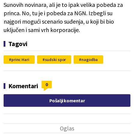
Sunovih novinara, ali je to ipak velika pobeda za
princa. No, tu je i pobeda za NGN. Izbegli su
najgori mogući scenario suđenja, u koji bi bio
uključen i sami vrh korporacije.
Tagovi
princ Hari
sudski spor
nagodba
0
Komentari
Pošalji komentar