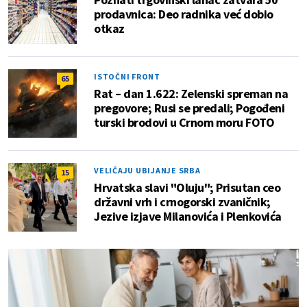
prodavnica: Deo radnika već dobio
otkaz
ISTOČNI FRONT
65
Rat – dan 1.622: Zelenski spreman na
pregovore; Rusi se predali; Pogođeni
turski brodovi u Crnom moru FOTO
VELIČAJU UBIJANJE SRBA
15
Hrvatska slavi "Oluju"; Prisutan ceo
državni vrh i crnogorski zvaničnik;
Jezive izjave Milanovića i Plenkovića