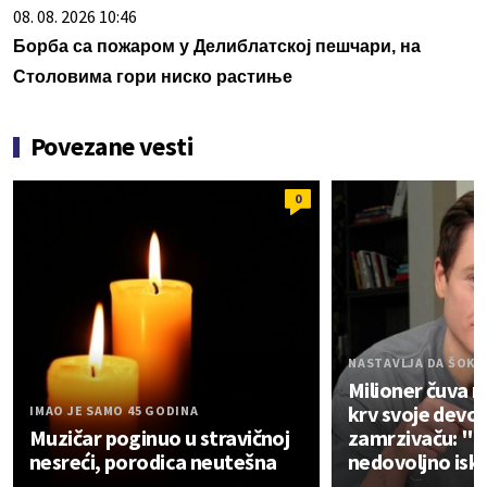
08. 08. 2026 10:46
Борба са пожаром у Делиблатској пешчари, на
Столовима гори ниско растиње
Povezane vesti
0
NASTAVLJA DA ŠOKI
Milioner čuva 
krv svoje devoj
IMAO JE SAMO 45 GODINA
Muzičar poginuo u stravičnoj
zamrzivaču: "Vr
nesreći, porodica neutešna
nedovoljno isk