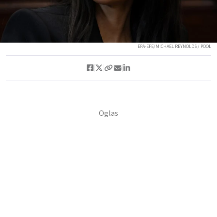
EPA-EFE/MICHAEL REYNOLDS / POOL