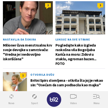
3
3
NASTAVLJA DA ŠOKIRA
LUKSUZ NA SVE STRANE
Milioner čuva menstrualnu krv
Pogledajte kako izgleda
svoje devojke u zamrzivaču:
raskošna vila Bogoljuba
"Vredna je i nedovoljno
Karića na moru: Zidovi u
iskorišćena"
staklu, ogroman bazen...
FOTO
OTVORILA DUŠU
1
Britni Spirs slomljena - otkrila šta joj je rekao
sin: "Osećam da sam podbacila kao majka"
✕
Novo
Sport
Video
Menu
PROVELA 17 GODINA U ZATVORU
0