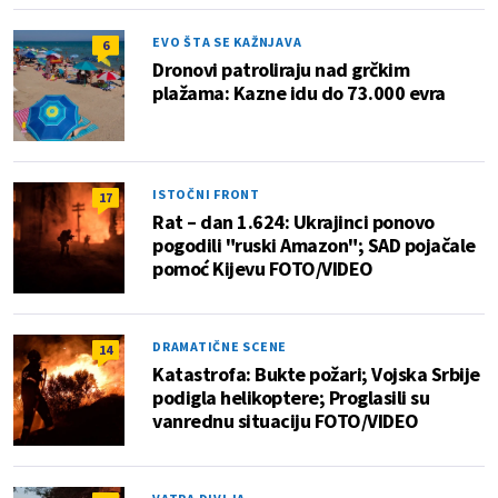
EVO ŠTA SE KAŽNJAVA
6
Dronovi patroliraju nad grčkim
plažama: Kazne idu do 73.000 evra
ISTOČNI FRONT
17
Rat – dan 1.624: Ukrajinci ponovo
pogodili "ruski Amazon"; SAD pojačale
pomoć Kijevu FOTO/VIDEO
DRAMATIČNE SCENE
14
Katastrofa: Bukte požari; Vojska Srbije
podigla helikoptere; Proglasili su
vanrednu situaciju FOTO/VIDEO