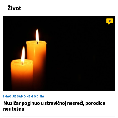
Život
0
IMAO JE SAMO 45 GODINA
Muzičar poginuo u stravičnoj nesreći, porodica
neutešna