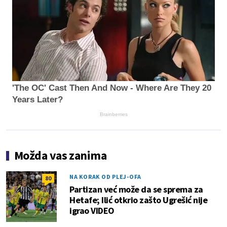
'The OC' Cast Then And Now - Where Are They 20
Years Later?
Brainberries
Možda vas zanima
NA KORAK OD PLEJ-OFA
80
Partizan već može da se sprema za
Hetafe; Ilić otkrio zašto Ugrešić nije
igrao VIDEO