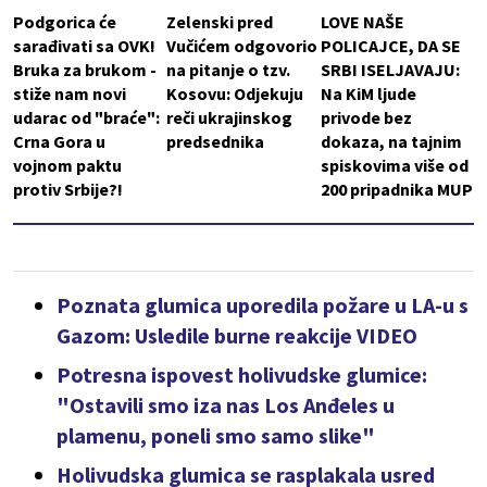
Podgorica će
Zelenski pred
LOVE NAŠE
sarađivati sa OVK!
Vučićem odgovorio
POLICAJCE, DA SE
Bruka za brukom -
na pitanje o tzv.
SRBI ISELJAVAJU:
stiže nam novi
Kosovu: Odjekuju
Na KiM ljude
udarac od "braće":
reči ukrajinskog
privode bez
Crna Gora u
predsednika
dokaza, na tajnim
vojnom paktu
spiskovima više od
protiv Srbije?!
200 pripadnika MUP
Poznata glumica uporedila požare u LA-u s
Gazom: Usledile burne reakcije VIDEO
Potresna ispovest holivudske glumice:
"Ostavili smo iza nas Los Anđeles u
plamenu, poneli smo samo slike"
Holivudska glumica se rasplakala usred