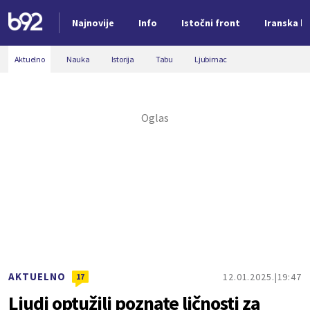
Najnovije
Info
Istočni front
Iranska kr
Nova vest
Aktuelno
Nauka
Istorija
Tabu
Ljubimac
AKTUELNO
12.01.2025.
19:47
17
Ljudi optužili poznate ličnosti za