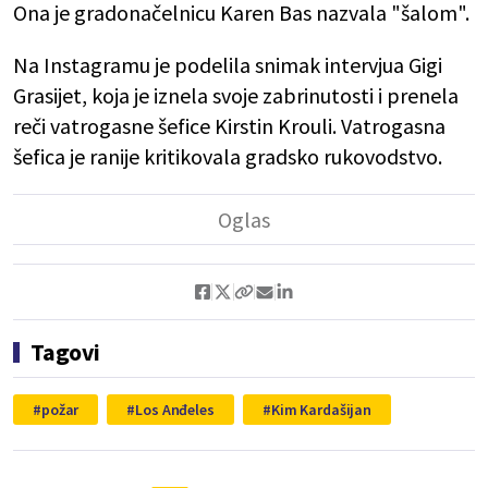
Ona je gradonačelnicu Karen Bas nazvala "šalom".
Na Instagramu je podelila snimak intervjua Gigi
Grasijet, koja je iznela svoje zabrinutosti i prenela
reči vatrogasne šefice Kirstin Krouli. Vatrogasna
šefica je ranije kritikovala gradsko rukovodstvo.
Tagovi
požar
Los Anđeles
Kim Kardašijan