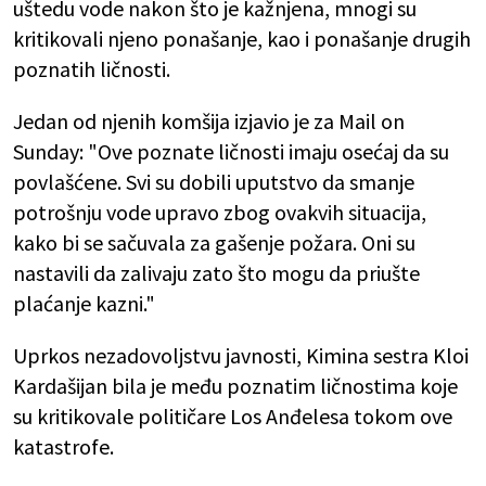
uštedu vode nakon što je kažnjena, mnogi su
kritikovali njeno ponašanje, kao i ponašanje drugih
poznatih ličnosti.
Jedan od njenih komšija izjavio je za Mail on
Sunday: "Ove poznate ličnosti imaju osećaj da su
povlašćene. Svi su dobili uputstvo da smanje
potrošnju vode upravo zbog ovakvih situacija,
kako bi se sačuvala za gašenje požara. Oni su
nastavili da zalivaju zato što mogu da priušte
plaćanje kazni."
Uprkos nezadovoljstvu javnosti, Kimina sestra Kloi
Kardašijan bila je među poznatim ličnostima koje
su kritikovale političare Los Anđelesa tokom ove
katastrofe.