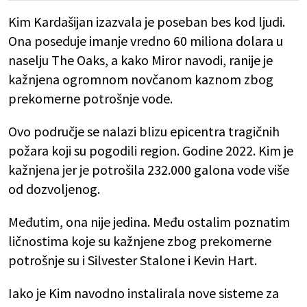
Kim Kardašijan izazvala je poseban bes kod ljudi.
Ona poseduje imanje vredno 60 miliona dolara u
naselju The Oaks, a kako Miror navodi, ranije je
kažnjena ogromnom novčanom kaznom zbog
prekomerne potrošnje vode.
Ovo područje se nalazi blizu epicentra tragičnih
požara koji su pogodili region. Godine 2022. Kim je
kažnjena jer je potrošila 232.000 galona vode više
od dozvoljenog.
Međutim, ona nije jedina. Među ostalim poznatim
ličnostima koje su kažnjene zbog prekomerne
potrošnje su i Silvester Stalone i Kevin Hart.
Iako je Kim navodno instalirala nove sisteme za