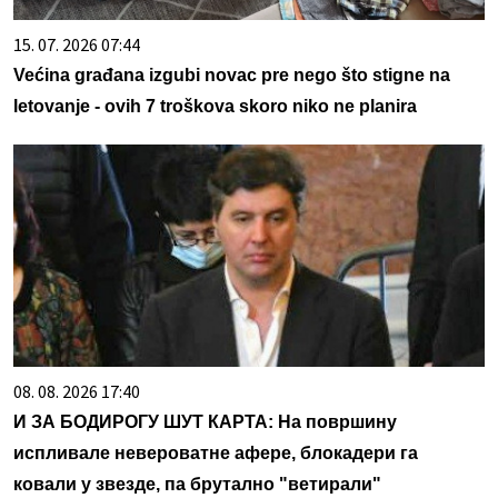
15. 07. 2026 07:44
Većina građana izgubi novac pre nego što stigne na
letovanje - ovih 7 troškova skoro niko ne planira
08. 08. 2026 17:40
И ЗА БОДИРОГУ ШУТ КАРТА: На површину
испливале невероватне афере, блокадери га
ковали у звезде, па брутално "ветирали"