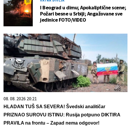
VATRA DIVLJA
11
I Beograd u dimu; Apokaliptične scene;
Požari besne u Srbiji; Angažovane sve
jedinice FOTO/VIDEO
08. 08. 2026 20:21
HLADAN TUŠ SA SEVERA! Švedski analitičar
PRIZNAO SUROVU ISTINU: Rusija potpuno DIKTIRA
PRAVILA na frontu – Zapad nema odgovor!