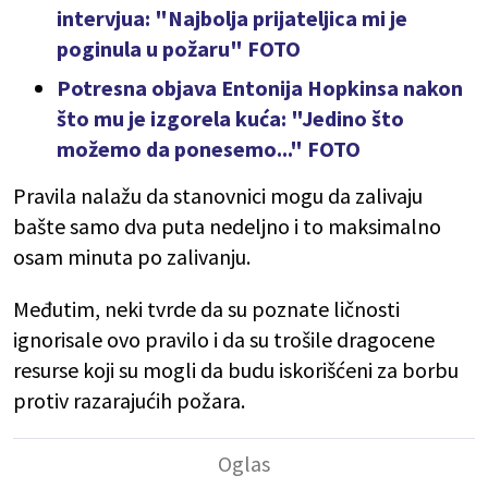
intervjua: "Najbolja prijateljica mi je
poginula u požaru" FOTO
Potresna objava Entonija Hopkinsa nakon
što mu je izgorela kuća: "Jedino što
možemo da ponesemo..." FOTO
Pravila nalažu da stanovnici mogu da zalivaju
bašte samo dva puta nedeljno i to maksimalno
osam minuta po zalivanju.
Međutim, neki tvrde da su poznate ličnosti
ignorisale ovo pravilo i da su trošile dragocene
resurse koji su mogli da budu iskorišćeni za borbu
protiv razarajućih požara.