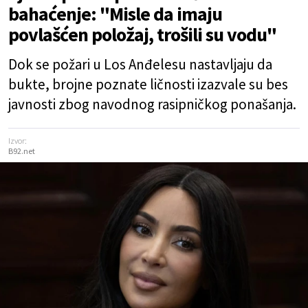
bahaćenje: "Misle da imaju
povlašćen položaj, trošili su vodu"
Dok se požari u Los Anđelesu nastavljaju da
bukte, brojne poznate ličnosti izazvale su bes
javnosti zbog navodnog rasipničkog ponašanja.
Izvor:
B92.net