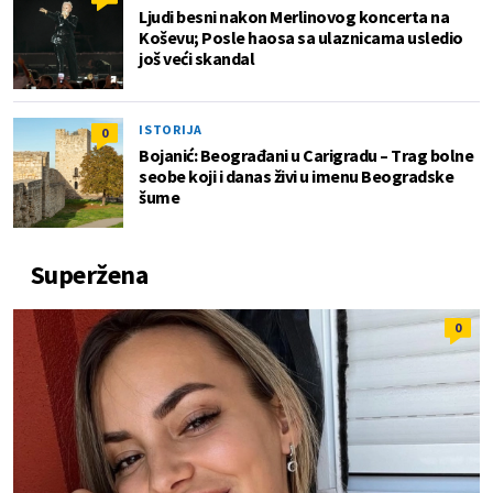
Ljudi besni nakon Merlinovog koncerta na
Koševu; Posle haosa sa ulaznicama usledio
još veći skandal
ISTORIJA
0
Bojanić: Beograđani u Carigradu – Тrag bolne
seobe koji i danas živi u imenu Beogradske
šume
Superžena
0