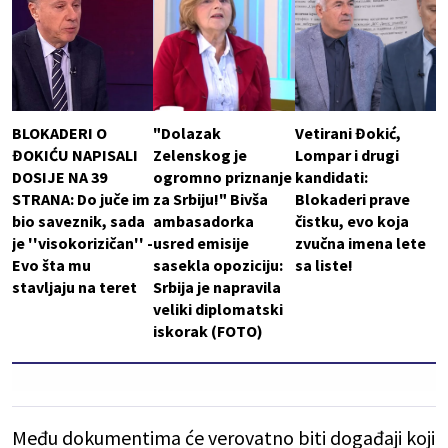
BLOKADERI O
"Dolazak
Vetirani Đokić,
ĐOKIĆU NAPISALI
Zelenskog je
Lompar i drugi
DOSIJE NA 39
ogromno priznanje
kandidati:
STRANA: Do juče im
za Srbiju!" Bivša
Blokaderi prave
bio saveznik, sada
ambasadorka
čistku, evo koja
je ''visokorizičan'' -
usred emisije
zvučna imena lete
Evo šta mu
sasekla opoziciju:
sa liste!
stavljaju na teret
Srbija je napravila
veliki diplomatski
iskorak (FOTO)
Među dokumentima će verovatno biti događaji koji