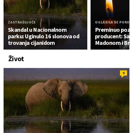
ZASTRAŠUJUĆE
OGLASILA SE POROD
Skandal u Nacionalnom
Preminuo pozn
parku: Uginulo 16 slonova od
producent: Sar
trovanja cijanidom
Madonom i Brit
Život
0