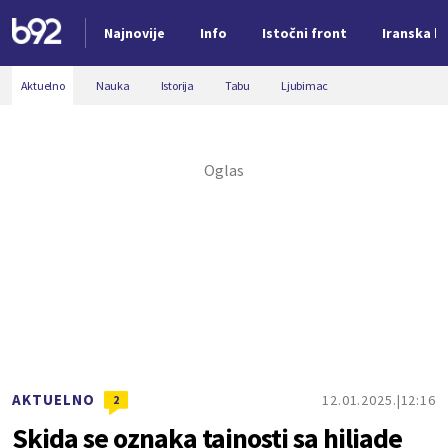
Najnovije
Info
Istočni front
Iranska kr
Nova vest
Aktuelno
Nauka
Istorija
Tabu
Ljubimac
AKTUELNO
12.01.2025.
12:16
2
Skida se oznaka tajnosti sa hiljade