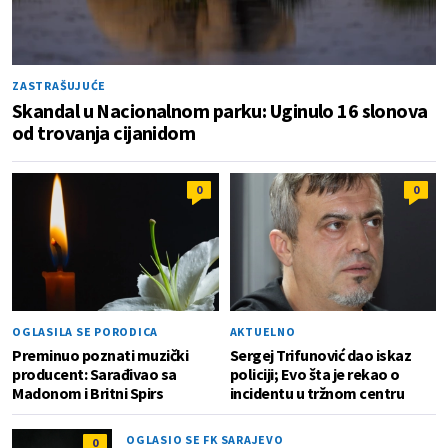
ZASTRAŠUJUĆE
Skandal u Nacionalnom parku: Uginulo 16 slonova
od trovanja cijanidom
0
0
OGLASILA SE PORODICA
AKTUELNO
Preminuo poznati muzički
Sergej Trifunović dao iskaz
producent: Sarađivao sa
policiji; Evo šta je rekao o
Madonom i Britni Spirs
incidentu u tržnom centru
OGLASIO SE FK SARAJEVO
0