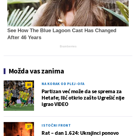
See How The Blue Lagoon Cast Has Changed
After 46 Years
Brainberries
Možda vas zanima
NA KORAK OD PLEJ-OFA
80
Partizan već može da se sprema za
Hetafe; Ilić otkrio zašto Ugrešić nije
igrao VIDEO
ISTOČNI FRONT
17
Rat – dan 1.624: Ukrajinci ponovo