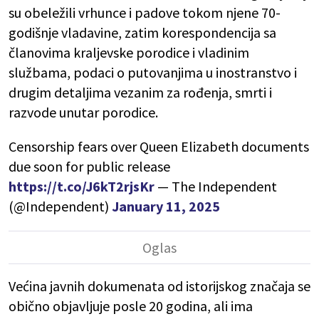
su obeležili vrhunce i padove tokom njene 70-
godišnje vladavine, zatim korespondencija sa
članovima kraljevske porodice i vladinim
službama, podaci o putovanjima u inostranstvo i
drugim detaljima vezanim za rođenja, smrti i
razvode unutar porodice.
Censorship fears over Queen Elizabeth documents
due soon for public release
https://t.co/J6kT2rjsKr
— The Independent
(@Independent)
January 11, 2025
Većina javnih dokumenata od istorijskog značaja se
obično objavljuje posle 20 godina, ali ima