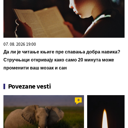
07. 08. 2026 19:00
Да ли је читање књиге пре спавања добра навика?
Стручњаци откривају како само 20 минута може
променити ваш мозак и сан
Povezane vesti
0