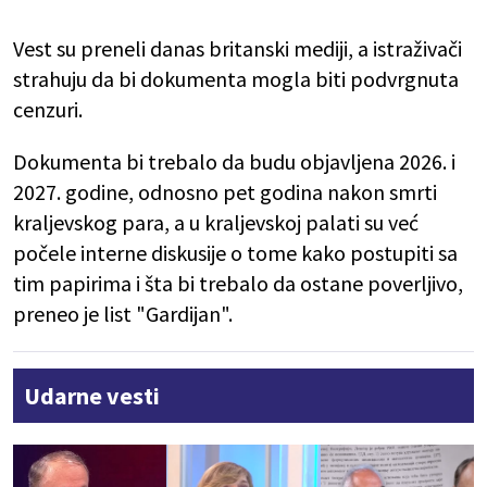
Vest su preneli danas britanski mediji, a istraživači
strahuju da bi dokumenta mogla biti podvrgnuta
cenzuri.
Dokumenta bi trebalo da budu objavljena 2026. i
2027. godine, odnosno pet godina nakon smrti
kraljevskog para, a u kraljevskoj palati su već
počele interne diskusije o tome kako postupiti sa
tim papirima i šta bi trebalo da ostane poverljivo,
preneo je list "Gardijan".
Udarne vesti