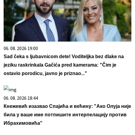
06. 08. 2026 19:00
Sad čeka s ljubavnicom dete! Voditeljka bez dlake na
jeziku raskrinkala Gačića pred kamerama: "Čim je
ostavio porodicu, javno je priznao..."
06. 08. 2026 18:44
Кнежевић изазвао Спајића и већину: "Ако Олуја није
била у ваше име потпишите интерпелацију против
Ибрахимовића"