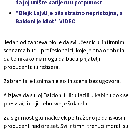
da joj unište karijeru u potpunosti
"Blejk Lajvli je bila strašno nepristojna, a
Baldoni je idiot" VIDEO
Jedan od zahteva bio je da svi učesnici u intimnim
scenama budu profesionalci, koje je ona odobrila i
da to nikako ne mogu da budu prijatelji
producenta ili režisera.
Zabranila je i snimanje golih scena bez ugovora.
A izjava da su joj Baldoni i Hit ulazili u kabinu dok se
presvlači i doji bebu sve je šokirala.
Za sigurnost glumačke ekipe traženo je da iskusni
producent nadzire set. Svi intimni trenuci morali su