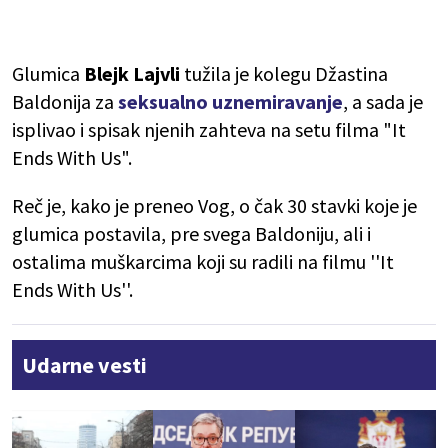
Glumica
Blejk Lajvli
tužila je kolegu Džastina
Baldonija za
seksualno uznemiravanje
, a sada je
isplivao i spisak njenih zahteva na setu filma "It
Ends With Us".
Reč je, kako je preneo Vog, o čak 30 stavki koje je
glumica postavila, pre svega Baldoniju, ali i
ostalima muškarcima koji su radili na filmu ''It
Ends With Us''.
Udarne vesti