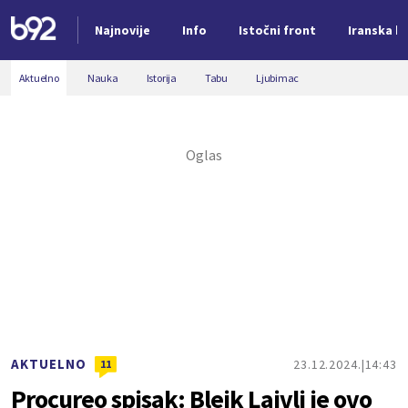
Najnovije
Info
Istočni front
Iranska kr
Nova vest
Aktuelno
Nauka
Istorija
Tabu
Ljubimac
AKTUELNO
23.12.2024.
14:43
11
Procureo spisak: Blejk Lajvli je ovo