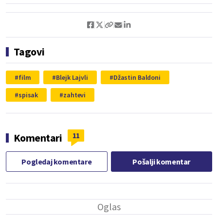
Tagovi
film
Blejk Lajvli
Džastin Baldoni
spisak
zahtevi
11
Komentari
Pogledaj komentare
Pošalji komentar