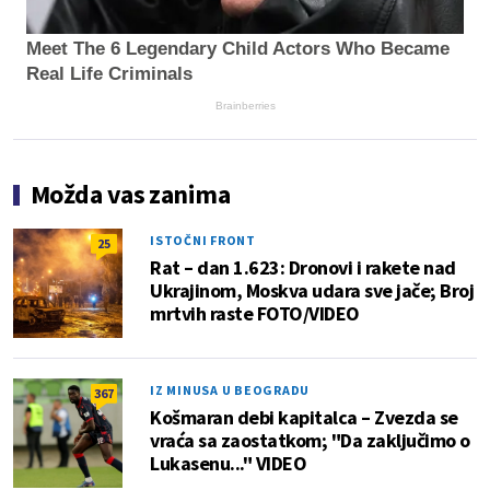
Meet The 6 Legendary Child Actors Who Became
Real Life Criminals
Brainberries
Možda vas zanima
ISTOČNI FRONT
25
Rat – dan 1.623: Dronovi i rakete nad
Ukrajinom, Moskva udara sve jače; Broj
mrtvih raste FOTO/VIDEO
IZ MINUSA U BEOGRADU
367
Košmaran debi kapitalca – Zvezda se
vraća sa zaostatkom; "Da zaključimo o
Lukasenu..." VIDEO