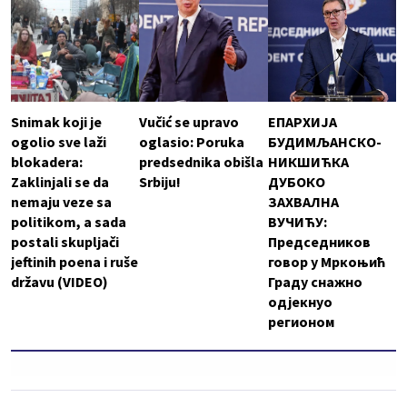
Snimak koji je
Vučić se upravo
ЕПАРХИЈА
ogolio sve laži
oglasio: Poruka
БУДИМЉАНСКО-
blokadera:
predsednika obišla
НИКШИЋКА
Zaklinjali se da
Srbiju!
ДУБОКО
nemaju veze sa
ЗАХВАЛНА
politikom, a sada
ВУЧИЋУ:
postali skupljači
Председников
jeftinih poena i ruše
говор у Мркоњић
državu (VIDEO)
Граду снажно
одјекнуо
регионом