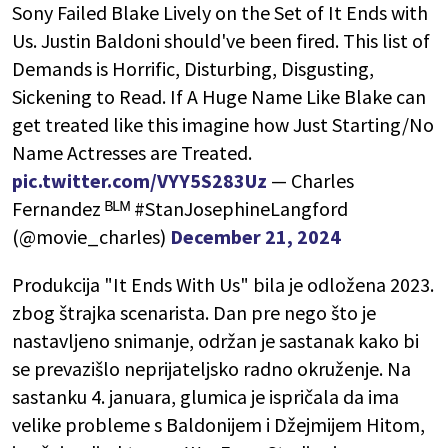
Sony Failed Blake Lively on the Set of It Ends with
Us. Justin Baldoni should've been fired. This list of
Demands is Horrific, Disturbing, Disgusting,
Sickening to Read. If A Huge Name Like Blake can
get treated like this imagine how Just Starting/No
Name Actresses are Treated.
pic.twitter.com/VYY5S283Uz
— Charles
Fernandez ᴮᴸᴹ #StanJosephineLangford
(@movie_charles)
December 21, 2024
Produkcija "It Ends With Us" bila je odložena 2023.
zbog štrajka scenarista. Dan pre nego što je
nastavljeno snimanje, održan je sastanak kako bi
se prevazišlo neprijateljsko radno okruženje. Na
sastanku 4. januara, glumica je ispričala da ima
velike probleme s Baldonijem i Džejmijem Hitom,