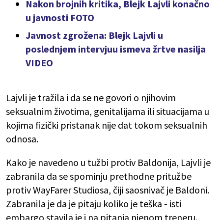
Nakon brojnih kritika, Blejk Lajvli konačno
u javnosti FOTO
Javnost zgrožena: Blejk Lajvli u
poslednjem intervjuu ismeva žrtve nasilja
VIDEO
Lajvli je tražila i da se ne govori o njihovim
seksualnim životima, genitalijama ili situacijama u
kojima fizički pristanak nije dat tokom seksualnih
odnosa.
Kako je navedeno u tužbi protiv Baldonija, Lajvli je
zabranila da se spominju prethodne pritužbe
protiv WayFarer Studiosa, čiji saosnivač je Baldoni.
Zabranila je da je pitaju koliko je teška - isti
embargo stavila je i na pitanja njenom treneru.