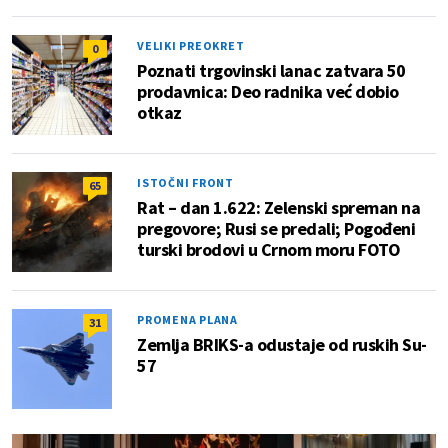
VELIKI PREOKRET
0
Poznati trgovinski lanac zatvara 50
prodavnica: Deo radnika već dobio
otkaz
ISTOČNI FRONT
65
Rat – dan 1.622: Zelenski spreman na
pregovore; Rusi se predali; Pogođeni
turski brodovi u Crnom moru FOTO
PROMENA PLANA
31
Zemlja BRIKS-a odustaje od ruskih Su-
57