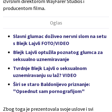
izvršnim direktorom WayFarer Studios i
producentom filma.
Slavni glumac doživeo nervni slom na setu
s Blejk Lajvli FOTO/VIDEO
Blejk Lajvli optužila poznatog glumca za
seksualno uznemiravanje
Tvrdnje Blejk Lajvli o seksualnom
uznemiravanju su laž? VIDEO
Širi se staro Baldonijevo priznanje:
"Opsednut sam pornografijom"
Zbog toga je prezentovala svoje uslove i svi