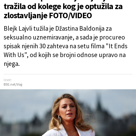
tražila od kolege kog je optužila za
zlostavljanje FOTO/VIDEO
Blejk Lajvli tužila je Džastina Baldonija za
seksualno uznemiravanje, a sada je procureo
spisak njenih 30 zahteva na setu filma "It Ends
With Us", od kojih se brojni odnose upravo na
njega.
Izvor:
B92.net/Vog