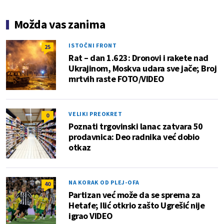
Možda vas zanima
ISTOČNI FRONT
25
Rat – dan 1.623: Dronovi i rakete nad
Ukrajinom, Moskva udara sve jače; Broj
mrtvih raste FOTO/VIDEO
VELIKI PREOKRET
0
Poznati trgovinski lanac zatvara 50
prodavnica: Deo radnika već dobio
otkaz
NA KORAK OD PLEJ-OFA
40
Partizan već može da se sprema za
Hetafe; Ilić otkrio zašto Ugrešić nije
igrao VIDEO