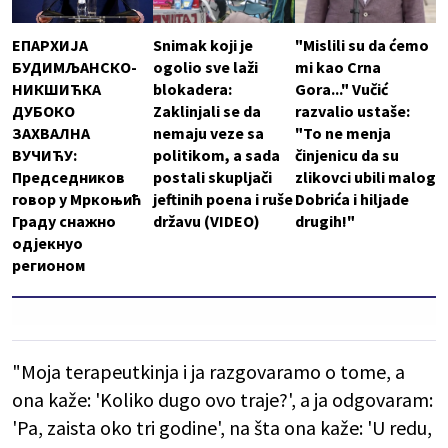
ЕПАРХИЈА
Snimak koji je
"Mislili su da ćemo
БУДИМЉАНСКО-
ogolio sve laži
mi kao Crna
НИКШИЋКА
blokadera:
Gora..." Vučić
ДУБОКО
Zaklinjali se da
razvalio ustaše:
ЗАХВАЛНА
nemaju veze sa
"To ne menja
ВУЧИЋУ:
politikom, a sada
činjenicu da su
Председников
postali skupljači
zlikovci ubili malog
говор у Мркоњић
jeftinih poena i ruše
Dobrića i hiljade
Граду снажно
državu (VIDEO)
drugih!"
одјекнуо
регионом
"Moja terapeutkinja i ja razgovaramo o tome, a
ona kaže: 'Koliko dugo ovo traje?', a ja odgovaram:
'Pa, zaista oko tri godine', na šta ona kaže: 'U redu,