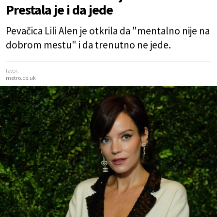
Prestala je i da jede
Pevačica Lili Alen je otkrila da "mentalno nije na
dobrom mestu" i da trenutno ne jede.
Izvor:
metro.co.uk