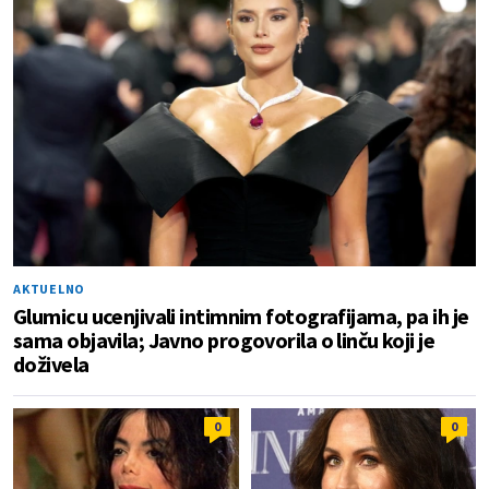
AKTUELNO
Glumicu ucenjivali intimnim fotografijama, pa ih je
sama objavila; Javno progovorila o linču koji je
doživela
0
0