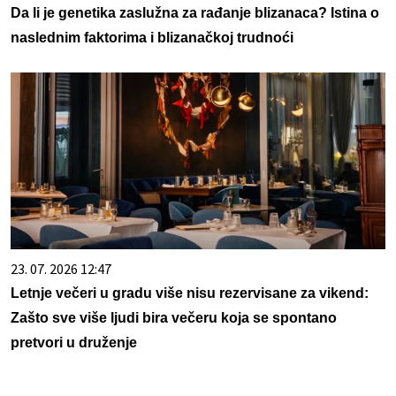
Da li je genetika zaslužna za rađanje blizanaca? Istina o
naslednim faktorima i blizanačkoj trudnoći
23. 07. 2026 12:47
Letnje večeri u gradu više nisu rezervisane za vikend:
Zašto sve više ljudi bira večeru koja se spontano
pretvori u druženje