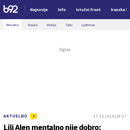
Najnovije
Info
Istočni front
Iranska kr
Nova vest
Aktuelno
Nauka
Istorija
Tabu
Ljubimac
AKTUELNO
17.12.2024.
18:27
2
Lili Alen mentalno nije dobro: