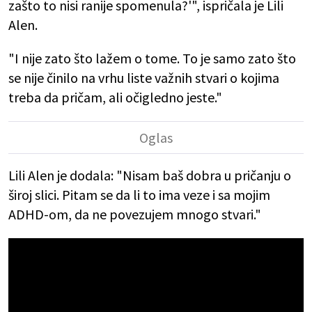
zašto to nisi ranije spomenula?'", ispričala je Lili
Alen.
"I nije zato što lažem o tome. To je samo zato što
se nije činilo na vrhu liste važnih stvari o kojima
treba da pričam, ali očigledno jeste."
Lili Alen je dodala: "Nisam baš dobra u pričanju o
široj slici. Pitam se da li to ima veze i sa mojim
ADHD-om, da ne povezujem mnogo stvari."