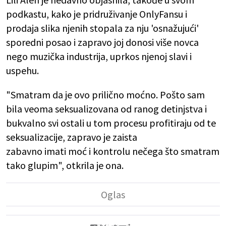
podkastu, kako je pridruživanje OnlyFansu i
prodaja
slika
njenih stopala za nju 'osnažujući
'
sporedni
posao
i zapravo joj donosi više novca
nego muzička industrija, uprkos njenoj slavi i
uspehu.
"Smatram da je ovo prilično moćno. Pošto sam
bila veoma seksualizovana od ranog detinjstva i
bukvalno svi ostali u tom procesu profitiraju od te
seksualizacije, zapravo je zaista
zabavno imati moć i kontrolu nečega što smatram
tako glupim", otkrila je ona.