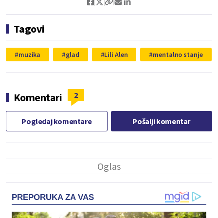
Tagovi
muzika
glad
Lili Alen
mentalno stanje
2
Komentari
Pogledaj komentare
Pošalji komentar
PREPORUKA ZA VAS