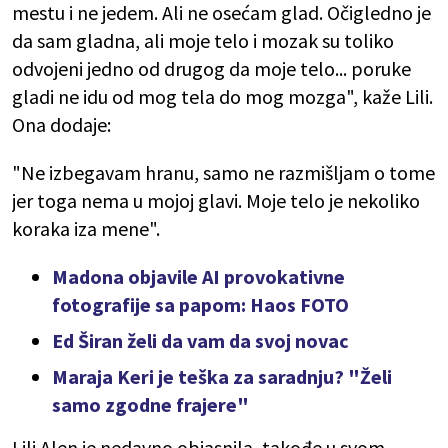
mestu i ne jedem. Ali ne osećam glad. Očigledno je
da sam gladna, ali moje telo i mozak su toliko
odvojeni jedno od drugog da moje telo... poruke
gladi ne idu od mog tela do mog mozga", kaže Lili.
Ona dodaje:
"Ne izbegavam hranu, samo ne razmišljam o tome
jer toga nema u mojoj glavi. Moje telo je nekoliko
koraka iza mene".
Madona objavile AI provokativne
fotografije sa papom: Haos FOTO
Ed Širan želi da vam da svoj novac
Maraja Keri je teška za saradnju? "Želi
samo zgodne frajere"
Lili Alen je nedavno objasnila, takođe u svom