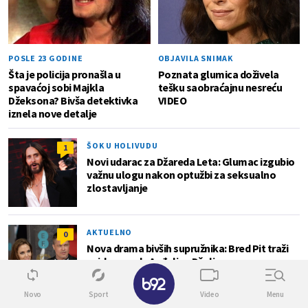
POSLE 23 GODINE
OBJAVILA SNIMAK
Šta je policija pronašla u
Poznata glumica doživela
spavaćoj sobi Majkla
tešku saobraćajnu nesreću
Džeksona? Bivša detektivka
VIDEO
iznela nove detalje
ŠOK U HOLIVUDU
1
Novi udarac za Džareda Leta: Glumac izgubio
važnu ulogu nakon optužbi za seksualno
zlostavljanje
AKTUELNO
0
Nova drama bivših supružnika: Bred Pit traži
uvid u zaradu Anđeline Džoli
✕
Novo
Sport
Video
Menu