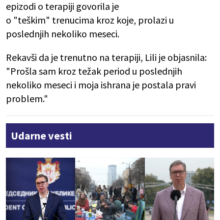
epizodi o terapiji govorila je
o "teškim" trenucima kroz koje, prolazi u
poslednjih nekoliko meseci.
Rekavši da je trenutno na terapiji, Lili je objasnila:
"Prošla sam kroz težak period u poslednjih
nekoliko meseci i moja ishrana je postala pravi
problem."
Udarne vesti