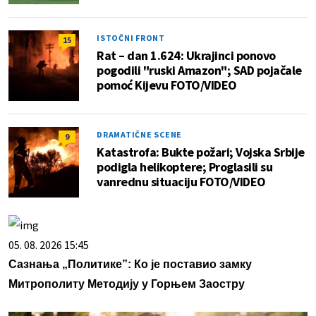
ISTOČNI FRONT
15
Rat – dan 1.624: Ukrajinci ponovo
pogodili "ruski Amazon"; SAD pojačale
pomoć Kijevu FOTO/VIDEO
DRAMATIČNE SCENE
9
Katastrofa: Bukte požari; Vojska Srbije
podigla helikoptere; Proglasili su
vanrednu situaciju FOTO/VIDEO
05. 08. 2026 15:45
Сазнања „Политике”: Ко је поставио замку
Митрополиту Методију у Горњем Заостру