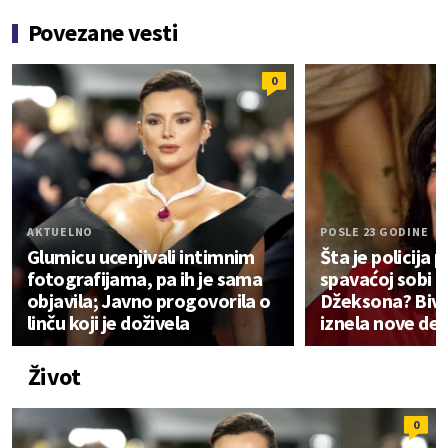
Povezane vesti
0
AKTUELNO
POSLE 23 GODINE
Glumicu ucenjivali intimnim
Šta je policija 
fotografijama, pa ih je sama
spavaćoj sobi 
objavila; Javno progovorila o
Džeksona? Bivš
linču koji je doživela
iznela nove det
Život
0