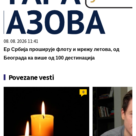
08. 08. 2026 11:41
Ер Србија проширује флоту и мрежу летова, од
Београда ка више од 100 дестинација
Povezane vesti
0