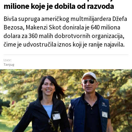
milione koje je dobila od razvoda
Bivša supruga američkog multmilijardera Džefa
Bezosa, Makenzi Skot donirala je 640 miliona
dolara za 360 malih dobrotvornih organizacija,
čime je udvostručila iznos koji je ranije najavila.
Izvor:
Tanjug