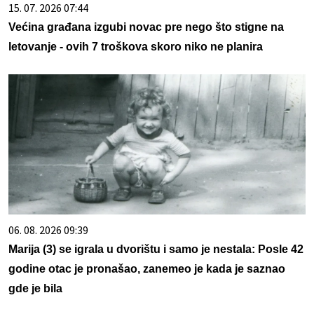
15. 07. 2026 07:44
Većina građana izgubi novac pre nego što stigne na
letovanje - ovih 7 troškova skoro niko ne planira
06. 08. 2026 09:39
Marija (3) se igrala u dvorištu i samo je nestala: Posle 42
godine otac je pronašao, zanemeo je kada je saznao
gde je bila