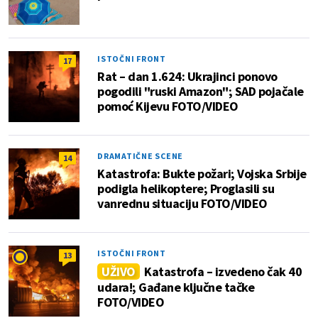
ISTOČNI FRONT
17
Rat – dan 1.624: Ukrajinci ponovo
pogodili "ruski Amazon"; SAD pojačale
pomoć Kijevu FOTO/VIDEO
DRAMATIČNE SCENE
14
Katastrofa: Bukte požari; Vojska Srbije
podigla helikoptere; Proglasili su
vanrednu situaciju FOTO/VIDEO
ISTOČNI FRONT
13
UŽIVO
Katastrofa – izvedeno čak 40
udara!; Gađane ključne tačke
FOTO/VIDEO