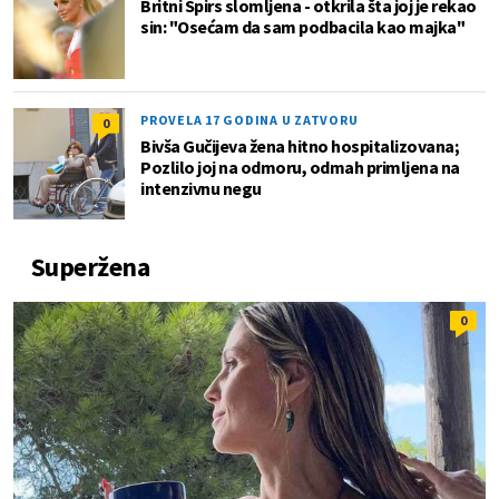
Britni Spirs slomljena - otkrila šta joj je rekao
sin: "Osećam da sam podbacila kao majka"
PROVELA 17 GODINA U ZATVORU
0
Bivša Gučijeva žena hitno hospitalizovana;
Pozlilo joj na odmoru, odmah primljena na
intenzivnu negu
Superžena
0