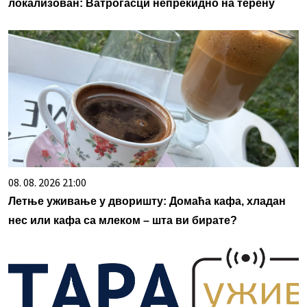
локализован: Ватрогасци непрекидно на терену
08. 08. 2026 21:00
Летње уживање у дворишту: Домаћа кафа, хладан
нес или кафа са млеком – шта ви бирате?