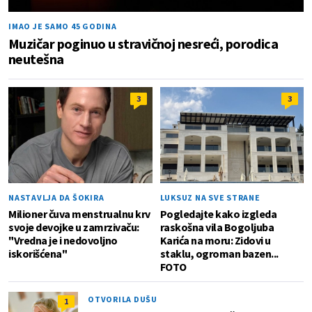
IMAO JE SAMO 45 GODINA
Muzičar poginuo u stravičnoj nesreći, porodica
neutešna
3
3
NASTAVLJA DA ŠOKIRA
LUKSUZ NA SVE STRANE
Milioner čuva menstrualnu krv
Pogledajte kako izgleda
svoje devojke u zamrzivaču:
raskošna vila Bogoljuba
"Vredna je i nedovoljno
Karića na moru: Zidovi u
iskorišćena"
staklu, ogroman bazen...
FOTO
OTVORILA DUŠU
1