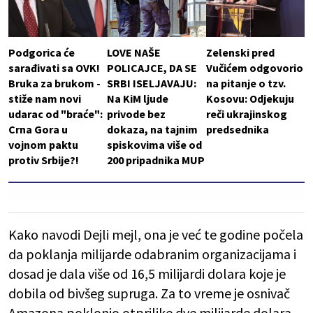
Podgorica će
LOVE NAŠE
Zelenski pred
sarađivati sa OVK!
POLICAJCE, DA SE
Vučićem odgovorio
Bruka za brukom -
SRBI ISELJAVAJU:
na pitanje o tzv.
stiže nam novi
Na KiM ljude
Kosovu: Odjekuju
udarac od "braće":
privode bez
reči ukrajinskog
Crna Gora u
dokaza, na tajnim
predsednika
vojnom paktu
spiskovima više od
protiv Srbije?!
200 pripadnika MUP
Kako navodi Dejli mejl, ona je već te godine počela
da poklanja milijarde odabranim organizacijama i
dosad je dala više od 16,5 milijardi dolara koje je
dobila od bivšeg supruga. Za to vreme je osnivač
Amazona poklonio otprilike dve milijarde dolara.