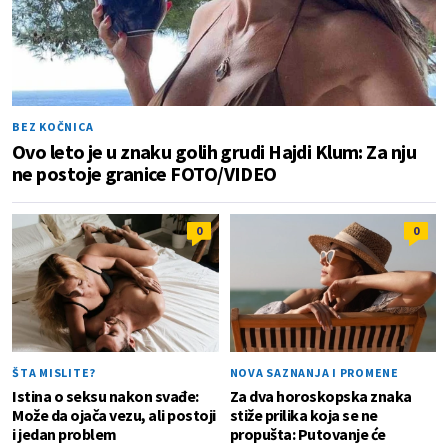
BEZ KOČNICA
Ovo leto je u znaku golih grudi Hajdi Klum: Za nju
ne postoje granice FOTO/VIDEO
0
0
ŠTA MISLITE?
NOVA SAZNANJA I PROMENE
Istina o seksu nakon svađe:
Za dva horoskopska znaka
Može da ojača vezu, ali postoji
stiže prilika koja se ne
i jedan problem
propušta: Putovanje će