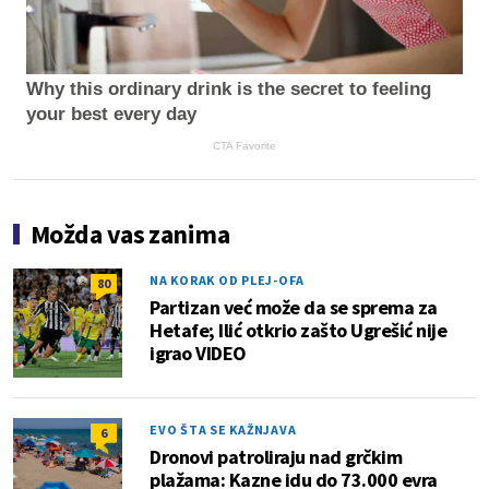
Why this ordinary drink is the secret to feeling
your best every day
CTA Favorite
Možda vas zanima
NA KORAK OD PLEJ-OFA
80
Partizan već može da se sprema za
Hetafe; Ilić otkrio zašto Ugrešić nije
igrao VIDEO
EVO ŠTA SE KAŽNJAVA
6
Dronovi patroliraju nad grčkim
plažama: Kazne idu do 73.000 evra