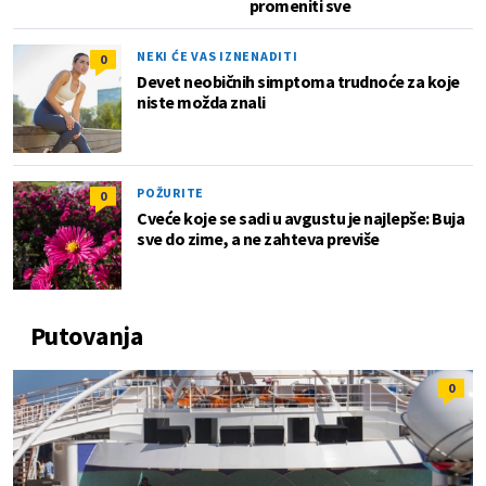
promeniti sve
NEKI ĆE VAS IZNENADITI
0
Devet neobičnih simptoma trudnoće za koje
niste možda znali
POŽURITE
0
Cveće koje se sadi u avgustu je najlepše: Buja
sve do zime, a ne zahteva previše
Putovanja
0