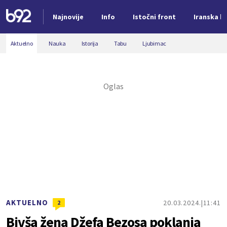
Najnovije
Info
Istočni front
Iranska kr
Nova vest
Aktuelno
Nauka
Istorija
Tabu
Ljubimac
AKTUELNO
20.03.2024.
11:41
2
Bivša žena Džefa Bezosa poklanja