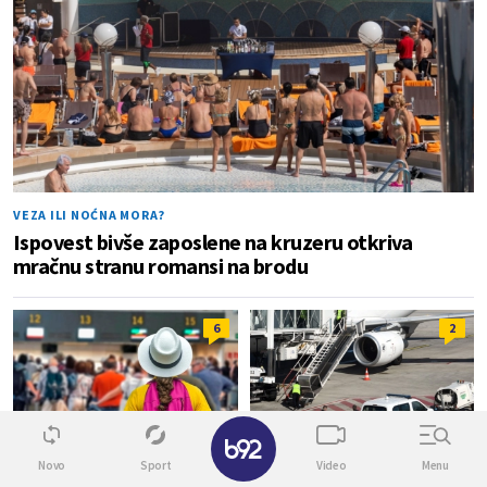
VEZA ILI NOĆNA MORA?
Ispovest bivše zaposlene na kruzeru otkriva
mračnu stranu romansi na brodu
6
2
✕
Novo
Sport
Video
Menu
"NISMO NAVIKLI"
HAOS NA LETU IZ LONDONA