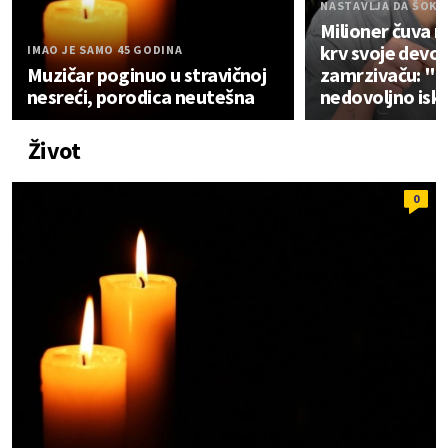
NASTAVLJA DA ŠOKI
Milioner čuva 
krv svoje devoj
IMAO JE SAMO 45 GODINA
Muzičar poginuo u stravičnoj
zamrzivaču: "Vr
nesreći, porodica neutešna
nedovoljno isk
Život
0