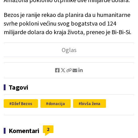
Bezos je ranije rekao da planira da u humanitarne
svrhe pokloni većinu svog bogatstva od 124
milijarde dolara do kraja života, preneo je Bi-Bi-Si.
Tagovi
Džef Bezos
donacija
bivša žena
2
Komentari