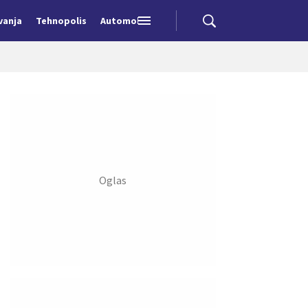
vanja
Tehnopolis
Automobili