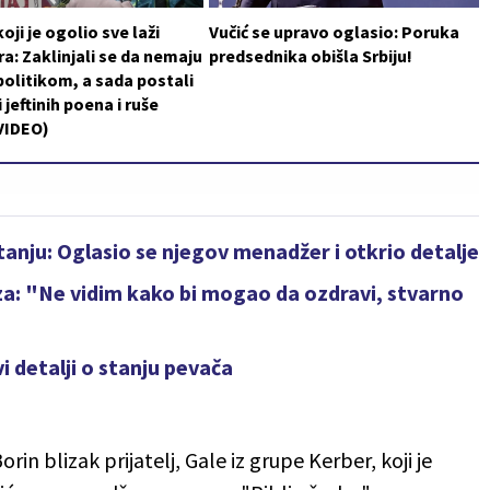
oji je ogolio sve laži
Vučić se upravo oglasio: Poruka
a: Zaklinjali se da nemaju
predsednika obišla Srbiju!
politikom, a sada postali
 jeftinih poena i ruše
VIDEO)
anju: Oglasio se njegov menadžer i otkrio detalje
uza: "Ne vidim kako bi mogao da ozdravi, stvarno
i detalji o stanju pevača
rin blizak prijatelj, Gale iz grupe Kerber, koji je