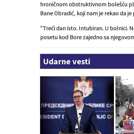
hroničnom obstruktivnom bolešću plu
Bane Obradić, koji nam je rekao da j
"Treći dan isto. Intubiran. U bolnici. 
posetu kod Bore zajedno sa njegov
Udarne vesti