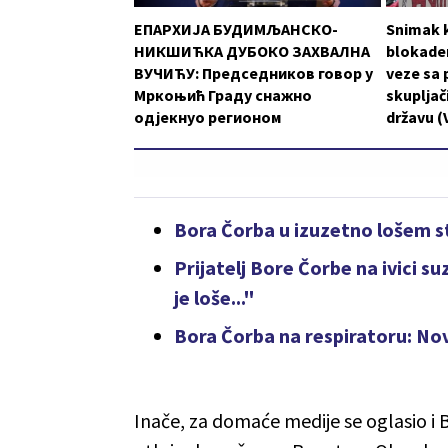
ЕПАРХИЈА БУДИМЉАНСКО-
Snimak k
НИКШИЋКА ДУБОКО ЗАХВАЛНА
blokader
ВУЧИЋУ: Председников говор у
veze sa 
Мркоњић Граду снажно
skupljači
одјекнуо регионом
državu (
Bora Čorba u izuzetno lošem st
Prijatelj Bore Čorbe na ivici s
je loše..."
Bora Čorba na respiratoru: Nov
Inače, za domaće medije se oglasio i Bo