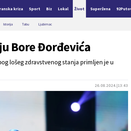
Iranska kriza
Sport
Biz
Lokal
Život
Superžena
92Puto
Istorija
Tabu
Ljubimac
nju Bore Đorđevića
og lošeg zdravstvenog stanja primljen je u
26.08.2024.
13:43