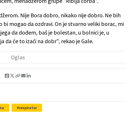
vićem, menadžerom grupe "Riblja čorba".
žerom. Nije Bora dobro, nikako nije dobro. Ne bih
o bi mogao da ozdravi. On je stvarno veliki borac, mi
ga da dođem, baš je bolestan, u bolnici je, u
ja da će to izaći na dobr", rekao je Gale.
rba
respirator