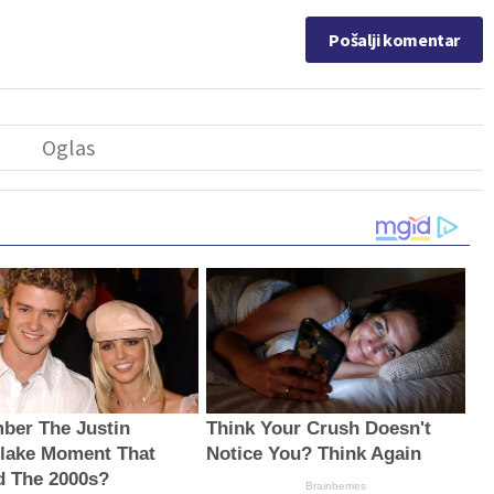
Pošalji komentar
er The Justin
Think Your Crush Doesn't
lake Moment That
Notice You? Think Again
d The 2000s?
Brainberries