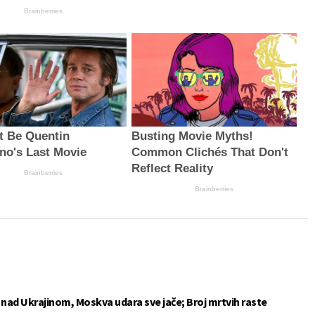
Brainberries
ht Be Quentin
Busting Movie Myths!
ino's Last Movie
Common Clichés That Don't
Reflect Reality
Brainberries
Brainberries
e nad Ukrajinom, Moskva udara sve jače; Broj mrtvih raste