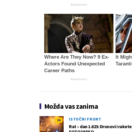
Brainberries
Where Are They Now? 9 Ex-
It Mig
Actors Found Unexpected
Tarant
Career Paths
Brainberries
Možda vas zanima
ISTOČNI FRONT
24
Rat – dan 1.623: Dronovi i raket
FOTO/VIDEO