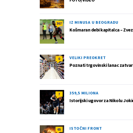
IZ MINUSA U BEOGRADU
367
Košmaran debi kapitalca – Zvez
VELIKI PREOKRET
0
Poznati trgovinski lanac zatvar
359,5 MILIONA
7
Istorijski ugovor za Nikolu Joki
ISTOČNI FRONT
65