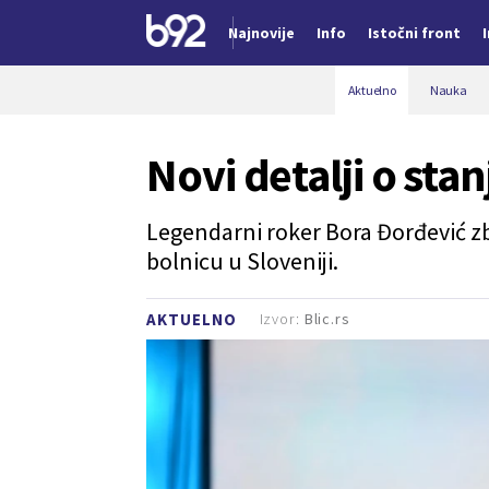
Najnovije
Info
Istočni front
Nova vest
Aktuelno
Nauka
Novi detalji o sta
Legendarni roker Bora Đorđević zb
bolnicu u Sloveniji.
Izvor:
Blic.rs
AKTUELNO