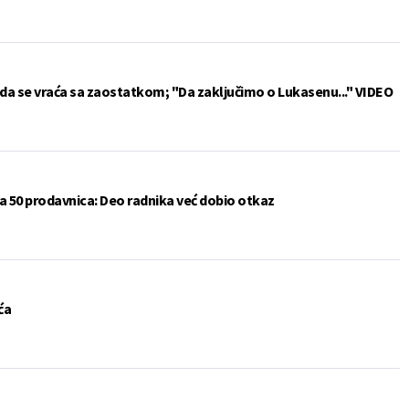
da se vraća sa zaostatkom; "Da zaključimo o Lukasenu..." VIDEO
a 50 prodavnica: Deo radnika već dobio otkaz
ća