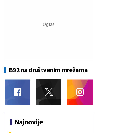
B92 na društvenim mrežama
Najnovije