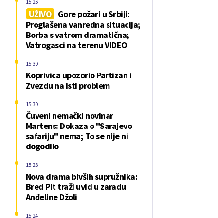
15:26
UŽIVO
Gore požari u Srbiji:
Proglašena vanredna situacija;
Borba s vatrom dramatična;
Vatrogasci na terenu VIDEO
15:30
Koprivica upozorio Partizan i
Zvezdu na isti problem
15:30
Čuveni nemački novinar
Martens: Dokaza o "Sarajevo
safariju" nema; To se nije ni
dogodilo
15:28
Nova drama bivših supružnika:
Bred Pit traži uvid u zaradu
Anđeline Džoli
15:24