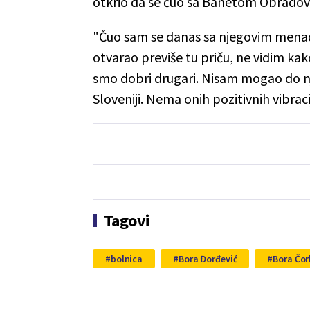
otkrio da se čuo sa Banetom Obrado
"Čuo sam se danas sa njegovim menad
otvarao previše tu priču, ne vidim kak
smo dobri drugari. Nisam mogao do nje
Sloveniji. Nema onih pozitivnih vibraci
Tagovi
bolnica
Bora Đorđević
Bora Čo