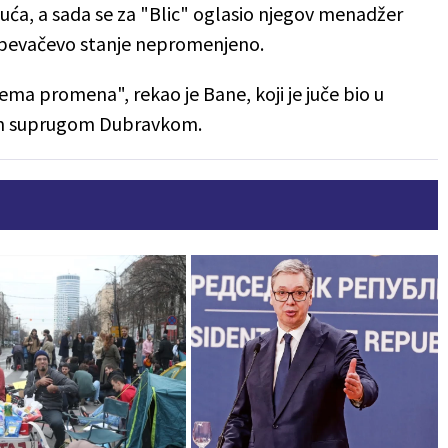
ća, a sada se za "Blic" oglasio njegov menadžer
e pevačevo stanje nepromenjeno.
Nema promena", rekao je Bane, koji je juče bio u
om suprugom Dubravkom.