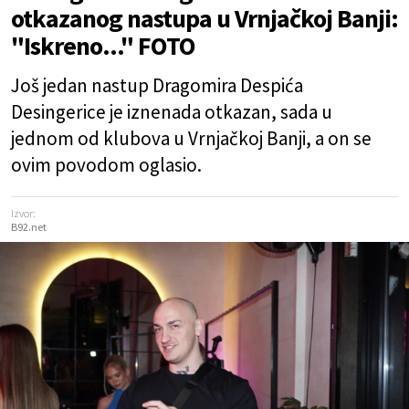
otkazanog nastupa u Vrnjačkoj Banji:
"Iskreno..." FOTO
Još jedan nastup Dragomira Despića
Desingerice je iznenada otkazan, sada u
jednom od klubova u Vrnjačkoj Banji, a on se
ovim povodom oglasio.
Izvor:
B92.net