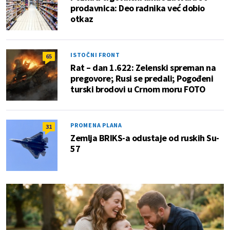
prodavnica: Deo radnika već dobio
otkaz
ISTOČNI FRONT
65
Rat – dan 1.622: Zelenski spreman na
pregovore; Rusi se predali; Pogođeni
turski brodovi u Crnom moru FOTO
PROMENA PLANA
31
Zemlja BRIKS-a odustaje od ruskih Su-
57