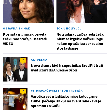
OBJAVILA SNIMAK
ŠOK U HOLIVUDU
Poznata glumica doživela
Novi udarac za Džareda Leta:
tešku saobraćajnu nesreću
Glumac izgubio važnu ulogu
VIDEO
nakon optužbi za seksualno
zlostavljanje
AKTUELNO
0
Nova drama bivših supružnika: Bred Pit traži
uvid u zaradu Anđeline Džoli
65. DRAGAČEVSKI SABOR TRUBAČA
0
Varošica već u ludilu: Lomi se kolo, grme
trube, pečenje i rakija na sve strane - sve je
spremno za Guču