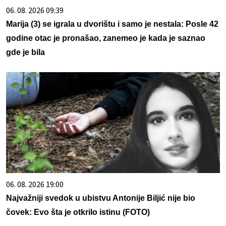
06. 08. 2026 09:39
Marija (3) se igrala u dvorištu i samo je nestala: Posle 42
godine otac je pronašao, zanemeo je kada je saznao
gde je bila
06. 08. 2026 19:00
Najvažniji svedok u ubistvu Antonije Biljić nije bio
čovek: Evo šta je otkrilo istinu (FOTO)