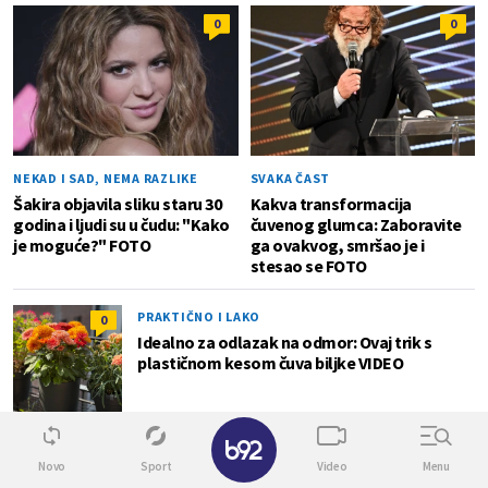
0
0
NEKAD I SAD, NEMA RAZLIKE
SVAKA ČAST
Šakira objavila sliku staru 30
Kakva transformacija
godina i ljudi su u čudu: "Kako
čuvenog glumca: Zaboravite
je moguće?" FOTO
ga ovakvog, smršao je i
stesao se FOTO
PRAKTIČNO I LAKO
0
Idealno za odlazak na odmor: Ovaj trik s
plastičnom kesom čuva biljke VIDEO
✕
DOLAZE PROMENE
0
Novo
Sport
Video
Menu
Haos u najavi: Kako će 9. avgust mnogima