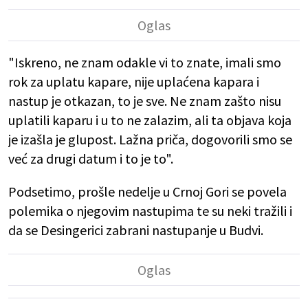
"Iskreno, ne znam odakle vi to znate, imali smo
rok za uplatu kapare, nije uplaćena kapara i
nastup je otkazan, to je sve. Ne znam zašto nisu
uplatili kaparu i u to ne zalazim, ali ta objava koja
je izašla je glupost. Lažna priča, dogovorili smo se
već za drugi datum i to je to".
Podsetimo, prošle nedelje u Crnoj Gori se povela
polemika o njegovim nastupima te su neki tražili i
da se Desingerici zabrani nastupanje u Budvi.