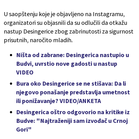
U saopštenju koje je objavljeno na Instagramu,
organizatori su objasnili da su odlučili da otkažu
nastup Desingerice zbog zabrinutosti za sigurnost
prisutnih, naročito mladih.
Ništa od zabrane: Desingerica nastupio u
Budvi, uvrstio nove gadosti u nastup
VIDEO
Bura oko Desingerice se ne stišava: Da li
njegovo ponašanje predstavlja umetnost
ili ponižavanje? VIDEO/ANKETA
Desingerica oštro odgovorio na kritike iz
Budve: "Najtraženiji sam izvođač u Crnoj
Gori"