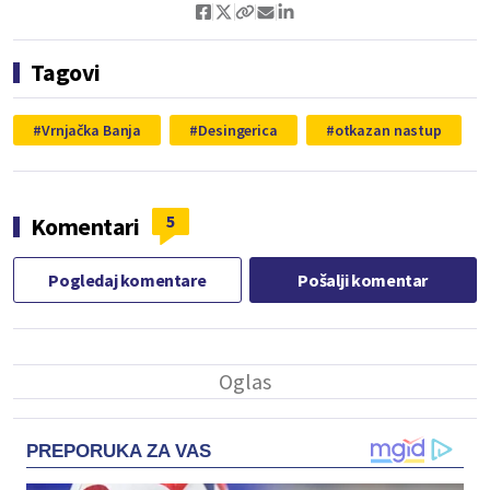
Tagovi
Vrnjačka Banja
Desingerica
otkazan nastup
5
Komentari
Pogledaj komentare
Pošalji komentar
PREPORUKA ZA VAS