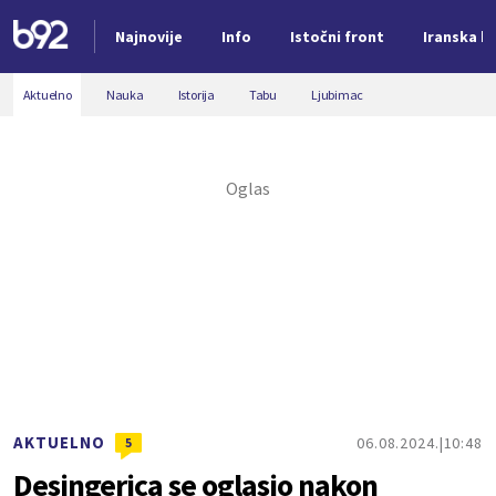
Najnovije
Info
Istočni front
Iranska kr
Nova vest
Aktuelno
Nauka
Istorija
Tabu
Ljubimac
AKTUELNO
06.08.2024.
10:48
5
Desingerica se oglasio nakon