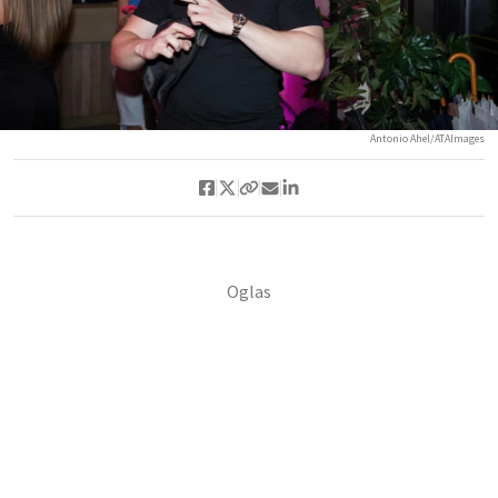
Antonio Ahel/ATAImages