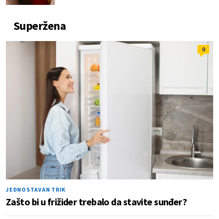
Superžena
0
JEDNOSTAVAN TRIK
Zašto bi u frižider trebalo da stavite sunđer?