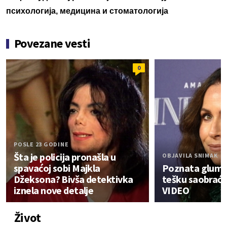
психологија, медицина и стоматологија
Povezane vesti
0
POSLE 23 GODINE
Šta je policija pronašla u
OBJAVILA SNIMAK
spavaćoj sobi Majkla
Poznata glumic
Džeksona? Bivša detektivka
tešku saobraća
iznela nove detalje
VIDEO
Život