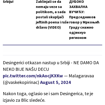
Srbiju!
Zaklinjali se da
ДУБОКО
nemaju veze sa
ЗАХВАЛНА
politikom, a sada
ВУЧИЋУ:
postali skupljači
Председников
jeftinih poena i ruše
говор у Мркоњић
državu (VIDEO)
Граду снажно
одјекнуо
регионом
Desingerici otkazan nastup u Srbiji - NE DAMO DA
NEKO BIJE NAŠU DECU
pic.twitter.com/nkAocjKXKw
— Malagaravaa
(@vaskekopirinac)
August 5, 2024
Nakon toga, oglasio se i sam Desingerica, te je
izjavio za Blic sledeće.