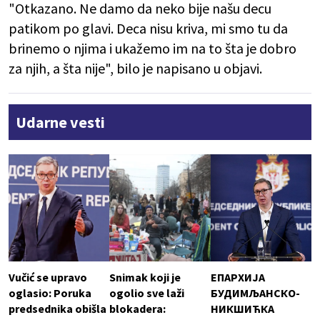
"Otkazano. Ne damo da neko bije našu decu
patikom po glavi. Deca nisu kriva, mi smo tu da
brinemo o njima i ukažemo im na to šta je dobro
za njih, a šta nije", bilo je napisano u objavi.
Udarne vesti
Vučić se upravo
Snimak koji je
ЕПАРХИЈА
oglasio: Poruka
ogolio sve laži
БУДИМЉАНСКО-
predsednika obišla
blokadera:
НИКШИЋКА