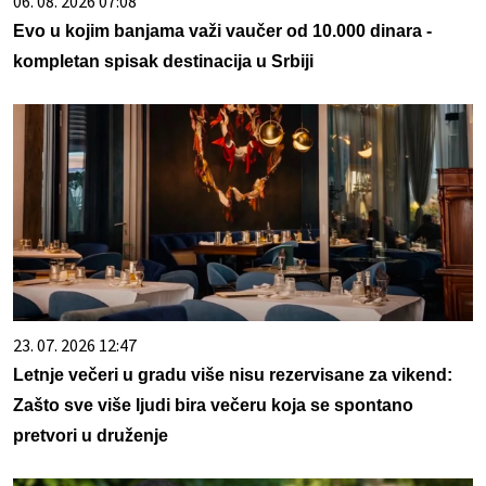
06. 08. 2026 07:08
Evo u kojim banjama važi vaučer od 10.000 dinara -
kompletan spisak destinacija u Srbiji
23. 07. 2026 12:47
Letnje večeri u gradu više nisu rezervisane za vikend:
Zašto sve više ljudi bira večeru koja se spontano
pretvori u druženje