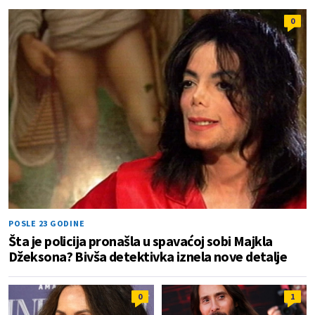
0
POSLE 23 GODINE
Šta je policija pronašla u spavaćoj sobi Majkla
Džeksona? Bivša detektivka iznela nove detalje
0
1