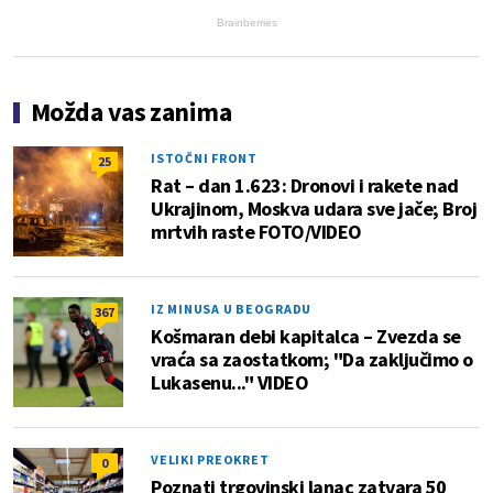
Brainberries
Možda vas zanima
ISTOČNI FRONT
25
Rat – dan 1.623: Dronovi i rakete nad
Ukrajinom, Moskva udara sve jače; Broj
mrtvih raste FOTO/VIDEO
IZ MINUSA U BEOGRADU
367
Košmaran debi kapitalca – Zvezda se
vraća sa zaostatkom; "Da zaključimo o
Lukasenu..." VIDEO
VELIKI PREOKRET
0
Poznati trgovinski lanac zatvara 50