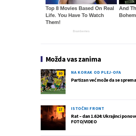
Top 8 Movies Based On Real
And Th
Life. You Have To Watch
Bohem
Them!
Brainberries
Možda vas zanima
NA KORAK OD PLEJ-OFA
80
Partizan već može da se sprema z
ISTOČNI FRONT
17
Rat – dan 1.624: Ukrajinci pono
FOTO/VIDEO