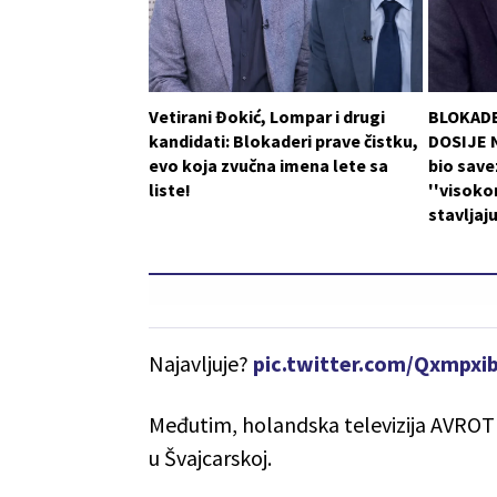
Vetirani Đokić, Lompar i drugi
BLOKADE
kandidati: Blokaderi prave čistku,
DOSIJE N
evo koja zvučna imena lete sa
bio save
liste!
''visoko
stavljaj
Najavljuje?
pic.twitter.com/Qxmpx
Međutim, holandska televizija AVROTRO
u Švajcarskoj.