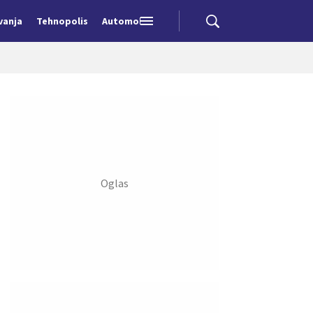
vanja
Tehnopolis
Automobili