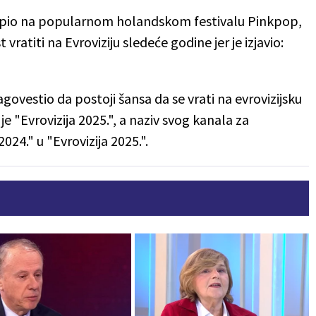
upio na popularnom holandskom festivalu Pinkpop,
 vratiti na Evroviziju sledeće godine jer je izjavio:
vestio da postoji šansa da se vrati na evrovizijsku
je "Evrovizija 2025.", a naziv svog kanala za
024." u "Evrovizija 2025.".