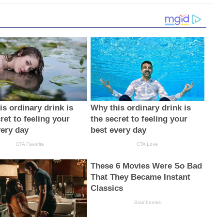
s ordinary drink is
Why this ordinary drink is
ret to feeling your
the secret to feeling your
very day
best every day
CTA Favorite
CTA Love
These 6 Movies Were So Bad
That They Became Instant
Classics
Brainberries