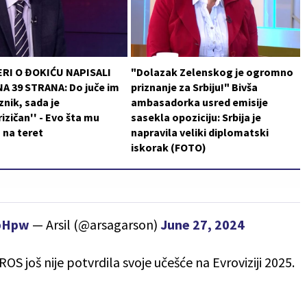
RI O ĐOKIĆU NAPISALI
"Dolazak Zelenskog je ogromno
A 39 STRANA: Do juče im
priznanje za Srbiju!" Bivša
znik, sada je
ambasadorka usred emisije
rizičan'' - Evo šta mu
sasekla opoziciju: Srbija je
u na teret
napravila veliki diplomatski
iskorak (FOTO)
ibHpw
— Arsil (@arsagarson)
June 27, 2024
S još nije potvrdila svoje učešće na Evroviziji 2025.