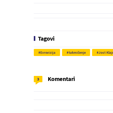
Tagovi
Evrovizija
takmičenje
Jost Klaj
Komentari
3