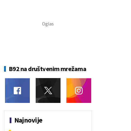
B92 na društvenim mrežama
Najnovije