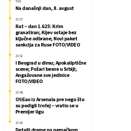
0:02
Na današnji dan, 8. avgust
23:57
Rat – dan 1.625: Krim
granatiran; Kijev ostaje bez
ključne odbrane; Novi paket
sankcija za Ruse FOTO/VIDEO
23:52
I Beograd u dimu; Apokaliptične
scene; Požari besne u Srbiji;
Angažovane sve jedinice
FOTO/VIDEO
23:48
Otišao iz Arsenala pre nego što
su podigli trofej – vratio se u
Premijer ligu
23:43
Detalji drame na nemačkom