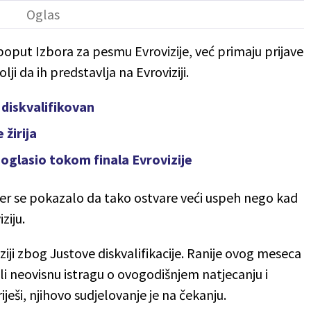
oput Izbora za pesmu Evrovizije, već primaju prijave
ji da ih predstavlja na Evroviziji.
diskvalifikovan
žirija
 oglasio tokom finala Evrovizije
jer se pokazalo da tako ostvare veći uspeh nego kad
ziju.
ziji zbog Justove diskvalifikacije. Ranije ovog meseca
eli neovisnu istragu o ovogodišnjem natjecanju i
iješi, njihovo sudjelovanje je na čekanju.