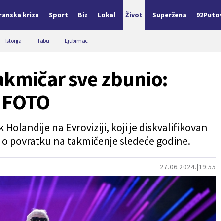
Iranska kriza
Sport
Biz
Lokal
Život
Superžena
92Puto
Istorija
Tabu
Ljubimac
takmičar sve zbunio:
" FOTO
 Holandije na Evroviziji, koji je diskvalifikovan
e o povratku na takmičenje sledeće godine.
27.06.2024.
19:55