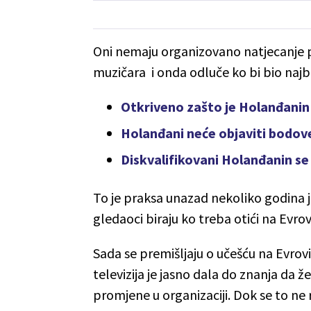
Oni nemaju organizovano natjecanje p
muzičara i onda odluče ko bi bio najbol
Otkriveno zašto je Holanđanin 
Holanđani neće objaviti bodove 
Diskvalifikovani Holanđanin se
To je praksa unazad nekoliko godina 
gledaoci biraju ko treba otići na Evrovi
Sada se premišljaju o učešću na Evrovi
televizija je jasno dala do znanja da ž
promjene u organizaciji. Dok se to ne r