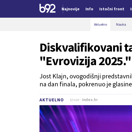
Najnovije
Info
Istočni front
Nova vest
Aktuelno
Nauka
Diskvalifikovani 
"Evrovizija 2025.
Jost Klajn, ovogodišnji predstavnik
na dan finala, pokrenuo je glasin
Izvor:
Index.hr
AKTUELNO