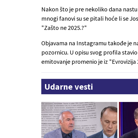
Nakon što je pre nekoliko dana nast
mnogi fanovi su se pitali hoće li se Jost
"Zašto ne 2025.?"
Objavama na Instagramu takođe je nago
pozornicu. U opisu svog profila stavio 
emitovanje promenio je iz "Evrovizija 2
Udarne vesti