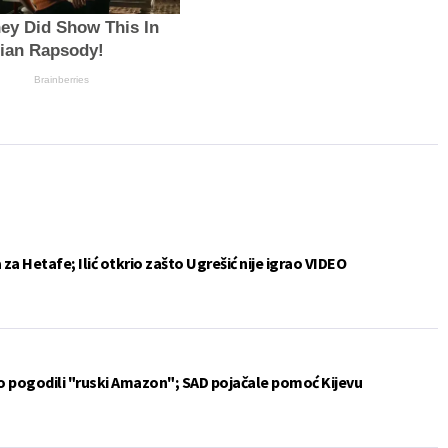
ey Did Show This In
ian Rapsody!
Brainberries
a Hetafe; Ilić otkrio zašto Ugrešić nije igrao VIDEO
vo pogodili "ruski Amazon"; SAD pojačale pomoć Kijevu