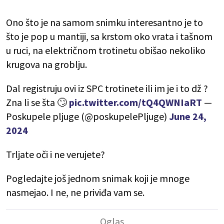
Ono što je na samom snimku interesantno je to
što je pop u mantiji, sa krstom oko vrata i tašnom
u ruci, na električnom trotinetu obišao nekoliko
krugova na groblju.
Dal registruju ovi iz SPC trotinete ili im je i to dž ?
Zna li se šta 🙄
pic.twitter.com/tQ4QWNIaRT
—
Poskupele pljuge (@poskupelePljuge)
June 24,
2024
Trljate oči i ne verujete?
Pogledajte još jednom snimak koji je mnoge
nasmejao. I ne, ne priviđa vam se.