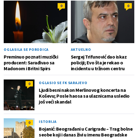
0
0
OGLASILA SE PORODICA
AKTUELNO
Preminuo poznati muzički
Sergej Trifunović dao iskaz
producent: Sarađivao sa
policiji; Evo šta je rekao o
Madonom i Britni Spirs
incidentu u tržnom centru
OGLASIO SE FK SARAJEVO
0
Ljudi besni nakon Merlinovog koncerta na
Koševu; Posle haosa sa ulaznicama usledio
još veći skandal
ISTORIJA
0
Bojanić: Beograđani u Carigradu – Тrag bolne
seobe koji i danas živi u imenu Beogradske