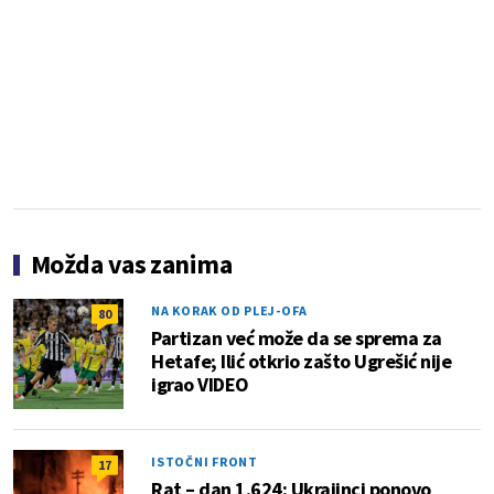
Možda vas zanima
NA KORAK OD PLEJ-OFA
80
Partizan već može da se sprema za
Hetafe; Ilić otkrio zašto Ugrešić nije
igrao VIDEO
ISTOČNI FRONT
17
Rat – dan 1.624: Ukrajinci ponovo