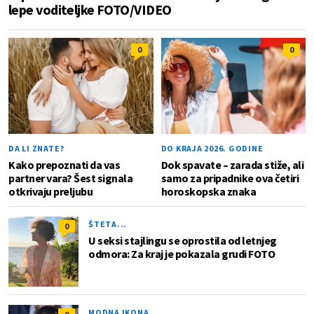
lepe voditeljke FOTO/VIDEO
0
0
DA LI ZNATE?
DO KRAJA 2026. GODINE
Kako prepoznati da vas
Dok spavate – zarada stiže, ali
partner vara? Šest signala
samo za pripadnike ova četiri
otkrivaju preljubu
horoskopska znaka
ŠTETA...
0
U seksi stajlingu se oprostila od letnjeg
odmora: Za kraj je pokazala grudi FOTO
MODNA IKONA