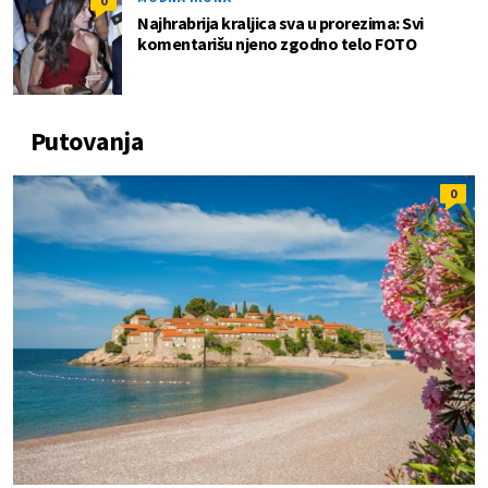
0
Najhrabrija kraljica sva u prorezima: Svi
komentarišu njeno zgodno telo FOTO
Putovanja
0