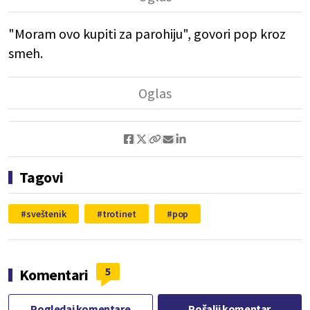
"Moram ovo kupiti za parohiju", govori pop kroz
smeh.
Tagovi
sveštenik
trotinet
pop
5
Komentari
Pogledaj komentare
Pošalji komentar