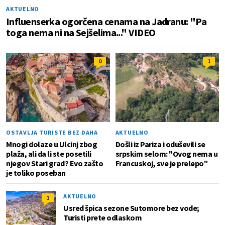
AKTUELNO
Influenserka ogorčena cenama na Jadranu: "Pa
toga nema ni na Sejšelima..." VIDEO
0
1
OSTAVLJA TURISTE BEZ DAHA
AKTUELNO
Mnogi dolaze u Ulcinj zbog
Došli iz Pariza i oduševili se
plaža, ali da li ste posetili
srpskim selom: "Ovog nema u
njegov Stari grad? Evo zašto
Francuskoj, sve je prelepo"
je toliko poseban
AKTUELNO
1
Usred špica sezone Sutomore bez vode;
Turisti prete odlaskom