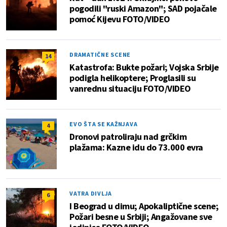
pogodili "ruski Amazon"; SAD pojačale
pomoć Kijevu FOTO/VIDEO
DRAMATIČNE SCENE
14
Katastrofa: Bukte požari; Vojska Srbije
podigla helikoptere; Proglasili su
vanrednu situaciju FOTO/VIDEO
EVO ŠTA SE KAŽNJAVA
4
Dronovi patroliraju nad grčkim
plažama: Kazne idu do 73.000 evra
VATRA DIVLJA
6
I Beograd u dimu; Apokaliptične scene;
Požari besne u Srbiji; Angažovane sve