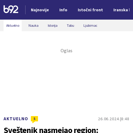
Najnovije
Info
Istočni front
Iranska kr
Nova vest
Aktuelno
Nauka
Istorija
Tabu
Ljubimac
AKTUELNO
26.06.2024.
8:48
5
Sveštenik nasmejao region: