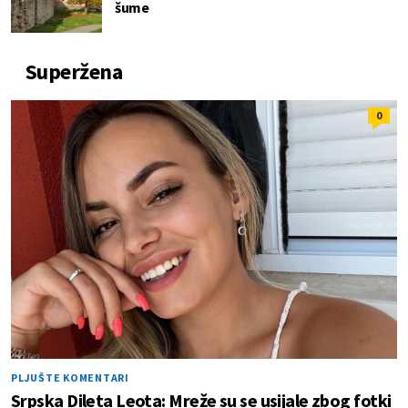
šume
Superžena
0
PLJUŠTE KOMENTARI
Srpska Dileta Leota: Mreže su se usijale zbog fotki