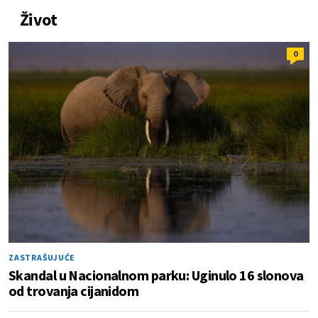
Život
0
ZASTRAŠUJUĆE
Skandal u Nacionalnom parku: Uginulo 16 slonova
od trovanja cijanidom