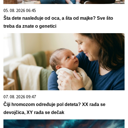
05. 08. 2026 06:45
Šta dete nasleđuje od oca, a šta od majke? Sve što
treba da znate o genetici
07. 08. 2026 09:47
Čiji hromozom određuje pol deteta? XX rađa se
devojčica, XY rađa se dečak