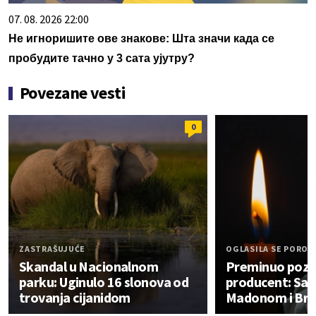
07. 08. 2026 22:00
Не игноришите ове знакове: Шта значи када се
пробудите тачно у 3 сата ујутру?
Povezane vesti
0
ZASTRAŠUJUĆE
OGLASILA SE POROD
Skandal u Nacionalnom
Preminuo pozn
parku: Uginulo 16 slonova od
producent: Sar
trovanja cijanidom
Madonom i Brit