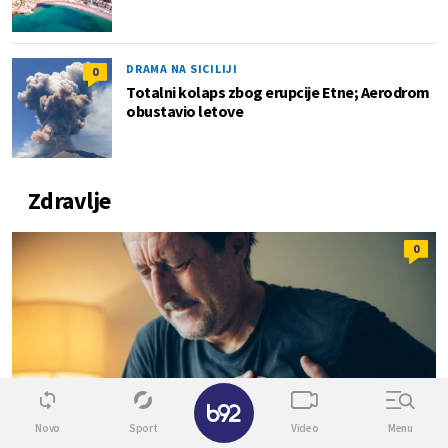
DRAMA NA SICILIJI
0
Totalni kolaps zbog erupcije Etne; Aerodrom
obustavio letove
Zdravlje
0
✕
Novo
Sport
Video
Menu