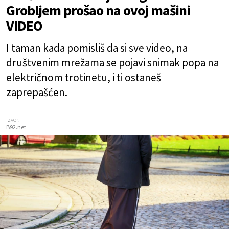
Grobljem prošao na ovoj mašini
VIDEO
I taman kada pomisliš da si sve video, na
društvenim mrežama se pojavi snimak popa na
električnom trotinetu, i ti ostaneš
zaprepašćen.
Izvor:
B92.net