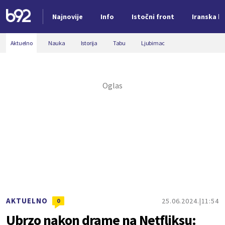
Najnovije
Info
Istočni front
Iranska kr
Nova vest
Aktuelno
Nauka
Istorija
Tabu
Ljubimac
AKTUELNO
25.06.2024.
11:54
0
Ubrzo nakon drame na Netfliksu: