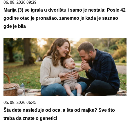
06. 08. 2026 09:39
Marija (3) se igrala u dvorištu i samo je nestala: Posle 42
godine otac je pronašao, zanemeo je kada je saznao
gde je bila
05. 08. 2026 06:45
Šta dete nasleđuje od oca, a šta od majke? Sve što
treba da znate o genetici