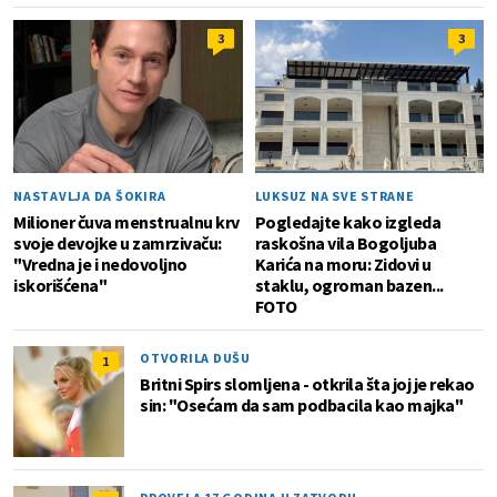
3
3
NASTAVLJA DA ŠOKIRA
LUKSUZ NA SVE STRANE
Milioner čuva menstrualnu krv
Pogledajte kako izgleda
svoje devojke u zamrzivaču:
raskošna vila Bogoljuba
"Vredna je i nedovoljno
Karića na moru: Zidovi u
iskorišćena"
staklu, ogroman bazen...
FOTO
OTVORILA DUŠU
1
Britni Spirs slomljena - otkrila šta joj je rekao
sin: "Osećam da sam podbacila kao majka"