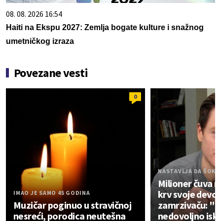
08. 08. 2026 16:54
Haiti na Ekspu 2027: Zemlja bogate kulture i snažnog
umetničkog izraza
Povezane vesti
0
NASTAVLJA DA ŠOKI
Milioner čuva 
krv svoje devoj
IMAO JE SAMO 45 GODINA
Muzičar poginuo u stravičnoj
zamrzivaču: "Vr
nesreći, porodica neutešna
nedovoljno isk