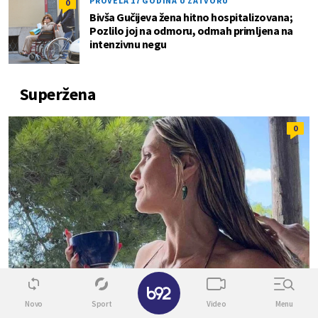
PROVELA 17 GODINA U ZATVORU
0
Bivša Gučijeva žena hitno hospitalizovana;
Pozlilo joj na odmoru, odmah primljena na
intenzivnu negu
Superžena
0
✕
Novo
Sport
Video
Menu