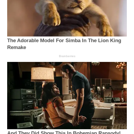
The Adorable Model For Simba In The Lion King
Remake
Brainberries
And They Did Show This In Bohemian Rapsody!