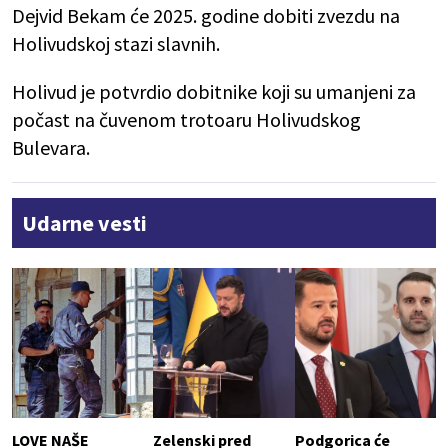
Dejvid Bekam će 2025. godine dobiti zvezdu na
Holivudskoj stazi slavnih.
Holivud je potvrdio dobitnike koji su umanjeni za
počast na čuvenom trotoaru Holivudskog
Bulevara.
Udarne vesti
LOVE NAŠE
Zelenski pred
Podgorica će