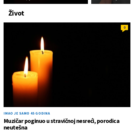
Život
0
IMAO JE SAMO 45 GODINA
Muzičar poginuo u stravičnoj nesreći, porodica
neutešna