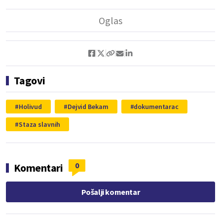
Tagovi
Holivud
Dejvid Bekam
dokumentarac
Staza slavnih
0
Komentari
Pošalji komentar