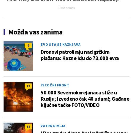
Brainberries
Možda vas zanima
EVO ŠTA SE KAŽNJAVA
6
Dronovi patroliraju nad grčkim
plažama: Kazne idu do 73.000 evra
ISTOČNI FRONT
13
50.000 Severnokorejanaca stiže u
Rusiju; Izvedeno čak 40 udara!; Gađane
ključne tačke FOTO/VIDEO
VATRA DIVLJA
11