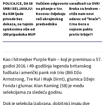
POLICAJCE, DA SE
Vučićem odgovorio
sarađivati sa OVK!
SRBI ISELJAVAJU:
na pitanje o tzv.
Bruka za brukom -
Na KiM ljude
Kosovu: Odjekuju
stiže nam novi
privode bez
reči ukrajinskog
udarac od "braće":
dokaza, na tajnim
predsednika
Crna Gora u
spiskovima više od
vojnom paktu
200 pripadnika MUP
protiv Srbije?!
Kao i hitmejker Purple Rain – koji je preminuo u 57.
godini 2016. i 49-godišnja legenda britanskog
fudbala i američki pank rok trio (Bili Džo
Armstrong, Tre Kul i Majk Dirnt), glumica Džejn
Fonda i glumac Alan Kaming (58) je među
selekcijama za sledeću godinu.
Dok je selekcija izabrana, dobitnici imaju dve