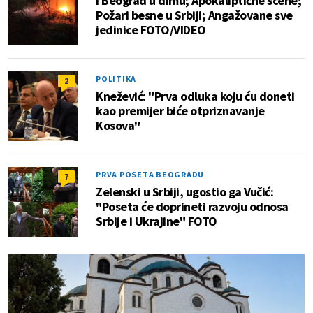
I Beograd u dimu; Apokaliptične scene;
Požari besne u Srbiji; Angažovane sve
jedinice FOTO/VIDEO
POLITIKA
2
Knežević: "Prva odluka koju ću doneti
kao premijer biće otpriznavanje
Kosova"
PRVA POSETA BEOGRADU
7
Zelenski u Srbiji, ugostio ga Vučić:
"Poseta će doprineti razvoju odnosa
Srbije i Ukrajine" FOTO