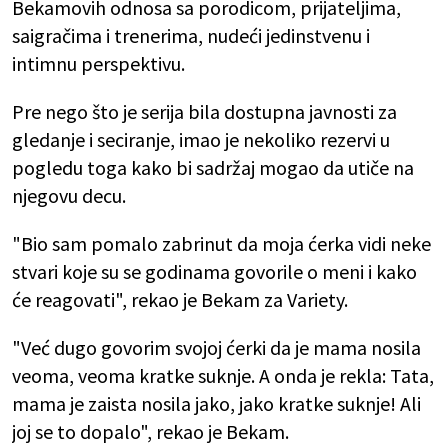
Bekamovih odnosa sa porodicom, prijateljima,
saigračima i trenerima, nudeći jedinstvenu i
intimnu perspektivu.
Pre nego što je serija bila dostupna javnosti za
gledanje i seciranje, imao je nekoliko rezervi u
pogledu toga kako bi sadržaj mogao da utiče na
njegovu decu.
"Bio sam pomalo zabrinut da moja ćerka vidi neke
stvari koje su se godinama govorile o meni i kako
će reagovati", rekao je Bekam za Variety.
"Već dugo govorim svojoj ćerki da je mama nosila
veoma, veoma kratke suknje. A onda je rekla: Tata,
mama je zaista nosila jako, jako kratke suknje! Ali
joj se to dopalo", rekao je Bekam.