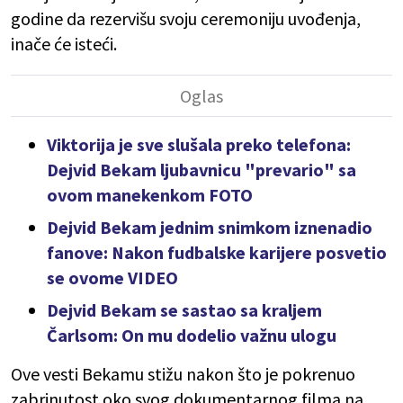
godine da rezervišu svoju ceremoniju uvođenja,
inače će isteći.
Viktorija je sve slušala preko telefona:
Dejvid Bekam ljubavnicu "prevario" sa
ovom manekenkom FOTO
Dejvid Bekam jednim snimkom iznenadio
fanove: Nakon fudbalske karijere posvetio
se ovome VIDEO
Dejvid Bekam se sastao sa kraljem
Čarlsom: On mu dodelio važnu ulogu
Ove vesti Bekamu stižu nakon što je pokrenuo
zabrinutost oko svog dokumentarnog filma na