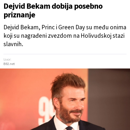
Dejvid Bekam dobija posebno
priznanje
Dejvid Bekam, Princ i Green Day su među onima
koji su nagrađeni zvezdom na Holivudskoj stazi
slavnih.
Izvor:
B92.net