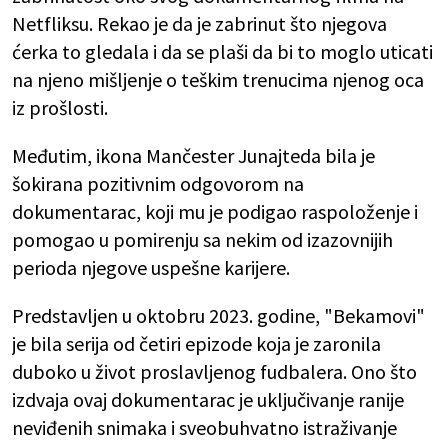
Netfliksu. Rekao je da je zabrinut što njegova
ćerka to gledala i da se plaši da bi to moglo uticati
na njeno mišljenje o teškim trenucima njenog oca
iz prošlosti.
Međutim, ikona Mančester Junajteda bila je
šokirana pozitivnim odgovorom na
dokumentarac, koji mu je podigao raspoloženje i
pomogao u pomirenju sa nekim od izazovnijih
perioda njegove uspešne karijere.
Predstavljen u oktobru 2023. godine, "Bekamovi"
je bila serija od četiri epizode ​​koja je zaronila
duboko u život proslavljenog fudbalera. Ono što
izdvaja ovaj dokumentarac je uključivanje ranije
neviđenih snimaka i sveobuhvatno istraživanje