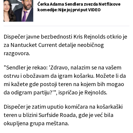
Ćerka Adama Sendlera zvezda Netflixove
komedije: Nije joj prvi put VIDEO
Dispečer javne bezbednosti Kris Rejnolds otkrio je
za Nantucket Current detalje neobičnog
razgovora.
"Sendler je rekao: 'Zdravo, nalazim se na vašem
ostrvu i obožavam da igram košarku. Možete li da
mi kažete gde postoji teren na kojem bih mogao
da odigram partiju?'", ispričao je Rejnolds.
Dispečer je zatim uputio komičara na košarkaški
teren u blizini Surfside Roada, gde je već bila
okupljena grupa meštana.