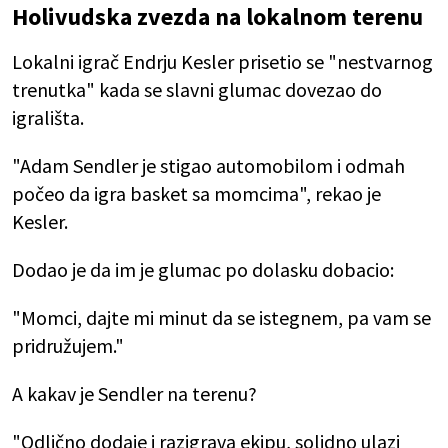
Holivudska zvezda na lokalnom terenu
Lokalni igrač Endrju Kesler prisetio se "nestvarnog
trenutka" kada se slavni glumac dovezao do
igrališta.
"Adam Sendler je stigao automobilom i odmah
počeo da igra basket sa momcima", rekao je
Kesler.
Dodao je da im je glumac po dolasku dobacio:
"Momci, dajte mi minut da se istegnem, pa vam se
pridružujem."
A kakav je Sendler na terenu?
"Odlično dodaje i razigrava ekipu, solidno ulazi