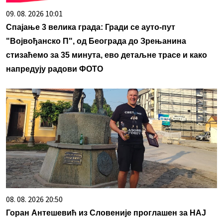
09. 08. 2026 10:01
Спајање 3 велика града: Гради се ауто-пут
"Војвођанско П", од Београда до Зрењанина
стизаћемо за 35 минута, ево детаљне трасе и како
напредују радови ФОТО
08. 08. 2026 20:50
Горан Антешевић из Словеније проглашен за НАЈ