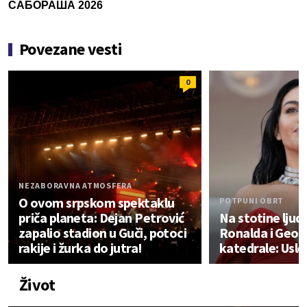
САБОРАША 2026
Povezane vesti
0
NEZABORAVNA ATMOSFERA
O ovom srpskom spektaklu
POTPUNI OBRT
priča planeta: Dejan Petrović
Na stotine ljud
zapalio stadion u Guči, potoci
Ronalda i Geor
rakije i žurka do jutra!
katedrale: Usle
Život