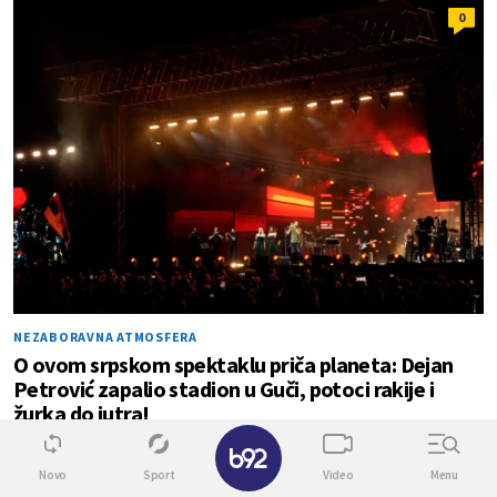
0
NEZABORAVNA ATMOSFERA
O ovom srpskom spektaklu priča planeta: Dejan
Petrović zapalio stadion u Guči, potoci rakije i
žurka do jutra!
✕
Novo
Sport
Video
Menu
0
0