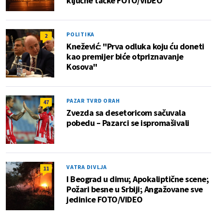
ključne tačke FOTO/VIDEO
POLITIKA
2
Knežević: "Prva odluka koju ću doneti
kao premijer biće otpriznavanje
Kosova"
PAZAR TVRD ORAH
47
Zvezda sa desetoricom sačuvala
pobedu – Pazarci se ispromašivali
VATRA DIVLJA
11
I Beograd u dimu; Apokaliptične scene;
Požari besne u Srbiji; Angažovane sve
jedinice FOTO/VIDEO