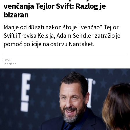
venčanja Tejlor Svift: Razlog je
bizaran
Manje od 48 sati nakon što je "venčao" Tejlor
Svift i Trevisa Kelsija, Adam Sendler zatražio je
pomoć policije na ostrvu Nantaket.
Izvor:
Index.hr