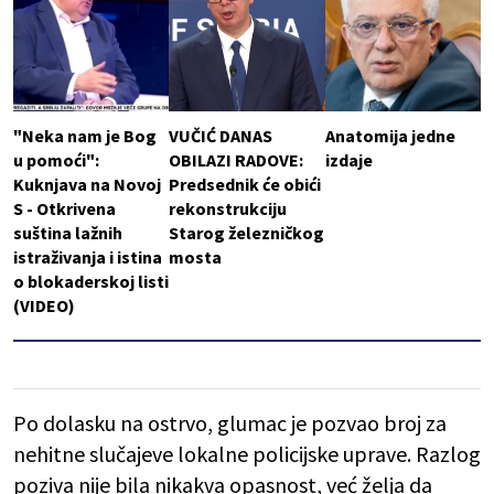
"Neka nam je Bog
VUČIĆ DANAS
Anatomija jedne
u pomoći":
OBILAZI RADOVE:
izdaje
Kuknjava na Novoj
Predsednik će obići
S - Otkrivena
rekonstrukciju
suština lažnih
Starog železničkog
istraživanja i istina
mosta
o blokaderskoj listi
(VIDEO)
Po dolasku na ostrvo, glumac je pozvao broj za
nehitne slučajeve lokalne policijske uprave. Razlog
poziva nije bila nikakva opasnost, već želja da