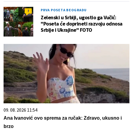
PRVA POSETA BEOGRADU
7
Zelenski u Srbiji, ugostio ga Vučić:
"Poseta će doprineti razvoju odnosa
Srbije i Ukrajine" FOTO
09. 08. 2026 11:54
Ana Ivanović ovo sprema za ručak: Zdravo, ukusno i
brzo