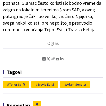
poznata. Glumac često koristi slobodno vreme da
zaigra na lokalnim terenima širom SAD, a ovog
puta igrao je čak i po velikoj vrućini u Njujorku,
svega nekoliko sati pre nego što je predvodio
ceremoniju venčanja Tejlor Svift i Travisa Kelsija.
Tagovi
Tejlor Svift
Trevis Kelsi
Adam Sendler
0
Komentari