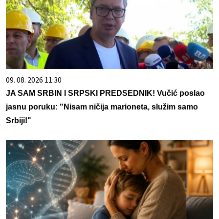
09. 08. 2026 11:30
JA SAM SRBIN I SRPSKI PREDSEDNIK! Vučić poslao
jasnu poruku: "Nisam ničija marioneta, služim samo
Srbiji!"