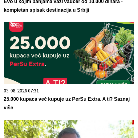
Evo u kojim banjama važi vaučer od 10.000 dinara -
kompletan spisak destinacija u Srbiji
03. 08. 2026 07:31
25.000 kupaca već kupuje uz PerSu Extra. A ti? Saznaj
više