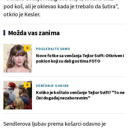
pod koš, ali je oklevao kada je trebalo da šutira",
otkrio je Kesler.
Možda vas zanima
0
POGLEDAJTE SAMO
Nove fotke sa venčanja Tejlor Svift: Otkriven i
poklon koji su dali gostima FOTO
0
VENČANJE GODINE
Koliko je koštalo venčanje Tejlor Svift? "To ne
čini događaj nezaboravnim"
Sendlerova ljubav prema košarci odavno je