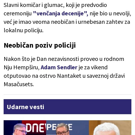
Slavni komičar i glumac, koji je predvodio
ceremoniju
"venčanja decenije",
nije bio u nevolji,
već je imao veoma neobičan i urnebesan zahtev za
lokalnu policiju.
Neobičan poziv policiji
Nakon što je Dan nezavisnosti proveo u rodnom
Nju Hempširu,
Adam Sendler
je za vikend
otputovao na ostrvo Nantaket u saveznoj državi
Masačusets.
Udarne vesti