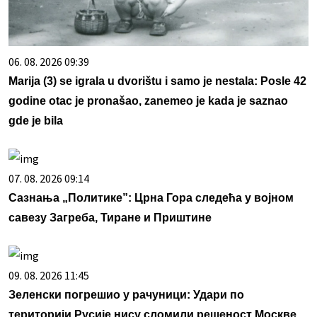
06. 08. 2026 09:39
Marija (3) se igrala u dvorištu i samo je nestala: Posle 42
godine otac je pronašao, zanemeo je kada je saznao
gde je bila
07. 08. 2026 09:14
Сазнања „Политике”: Црна Гора следећа у војном
савезу Загреба, Тиране и Приштине
09. 08. 2026 11:45
Зеленски погрешио у рачуници: Удари по
територији Русије нису сломили решеност Москве