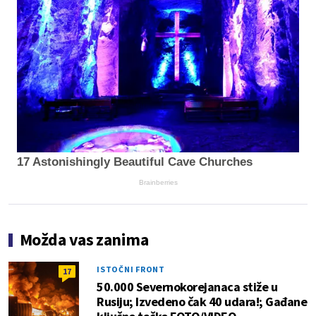
17 Astonishingly Beautiful Cave Churches
Brainberries
Možda vas zanima
ISTOČNI FRONT
17
50.000 Severnokorejanaca stiže u
Rusiju; Izvedeno čak 40 udara!; Gađane