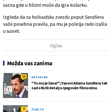
sazna gde u blizini može da igra košarku.
Izgleda da za holivudsku zvezdu poput Sendlera
važe posebna pravila, pa mu je policija rado izašla
u susret.
Možda vas zanima
10
AKTUELNO
"To mu je žena?"; Fanovi Adama Sandlera tek
sad otkrili detalj u njegovim filmovima
0
FILM/TV