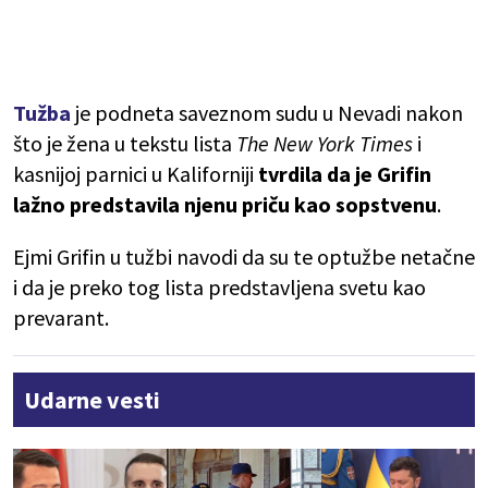
Tužba
je podneta saveznom sudu u Nevadi nakon
što je žena u tekstu lista
The New York Times
i
kasnijoj parnici u Kaliforniji
tvrdila da je Grifin
lažno predstavila njenu priču kao sopstvenu
.
Ejmi Grifin u tužbi navodi da su te optužbe netačne
i da je preko tog lista predstavljena svetu kao
prevarant.
Udarne vesti