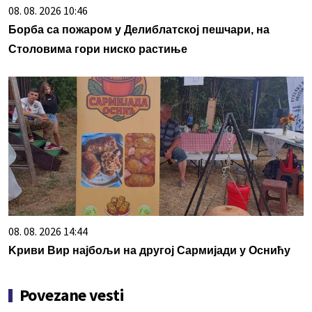
08. 08. 2026 10:46
Борба са пожаром у Делиблатској пешчари, на
Столовима гори ниско растиње
08. 08. 2026 14:44
Kриви Вир најбољи на другој Сармијади у Оснићу
Povezane vesti