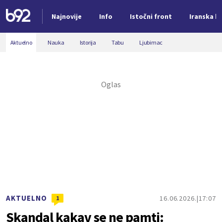
Najnovije
Info
Istočni front
Iranska kr
Nova vest
Aktuelno
Nauka
Istorija
Tabu
Ljubimac
AKTUELNO
16.06.2026.
17:07
1
Skandal kakav se ne pamti: