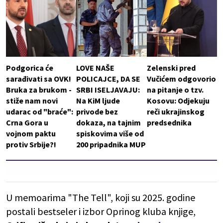
Podgorica će
LOVE NAŠE
Zelenski pred
sarađivati sa OVK!
POLICAJCE, DA SE
Vučićem odgovorio
Bruka za brukom -
SRBI ISELJAVAJU:
na pitanje o tzv.
stiže nam novi
Na KiM ljude
Kosovu: Odjekuju
udarac od "braće":
privode bez
reči ukrajinskog
Crna Gora u
dokaza, na tajnim
predsednika
vojnom paktu
spiskovima više od
protiv Srbije?!
200 pripadnika MUP
U memoarima "The Tell", koji su 2025. godine
postali bestseler i izbor Oprinog kluba knjige,