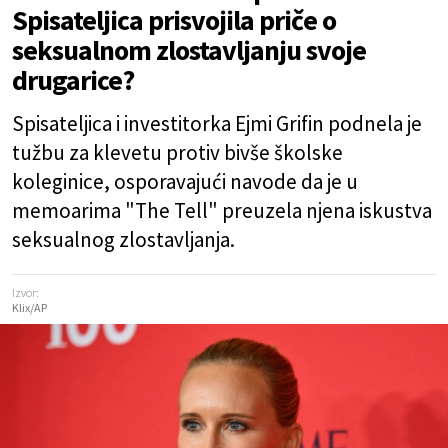
Spisateljica prisvojila priče o
seksualnom zlostavljanju svoje
drugarice?
Spisateljica i investitorka Ejmi Grifin podnela je
tužbu za klevetu protiv bivše školske
koleginice, osporavajući navode da je u
memoarima "The Tell" preuzela njena iskustva
seksualnog zlostavljanja.
Izvor:
Klix/AP