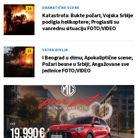
DRAMATIČNE SCENE
14
Katastrofa: Bukte požari; Vojska Srbije
podigla helikoptere; Proglasili su
vanrednu situaciju FOTO/VIDEO
VATRA DIVLJA
11
I Beograd u dimu; Apokaliptične scene;
Požari besne u Srbiji; Angažovane sve
jedinice FOTO/VIDEO