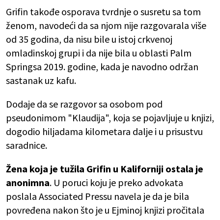
Grifin takođe osporava tvrdnje o susretu sa tom
ženom, navodeći da sa njom nije razgovarala više
od 35 godina, da nisu bile u istoj crkvenoj
omladinskoj grupi i da nije bila u oblasti Palm
Springsa 2019. godine, kada je navodno održan
sastanak uz kafu.
Dodaje da se razgovor sa osobom pod
pseudonimom "Klaudija", koja se pojavljuje u knjizi,
dogodio hiljadama kilometara dalje i u prisustvu
saradnice.
Žena koja je tužila Grifin u Kaliforniji ostala je
anonimna
. U poruci koju je preko advokata
poslala Associated Pressu navela je da je bila
povređena nakon što je u Ejminoj knjizi pročitala