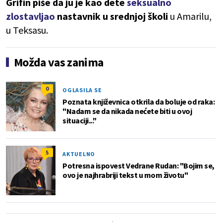
Grifin piše da ju je kao dete
seksualno
zlostavljao
nastavnik u srednjoj školi
u Amarilu,
u Teksasu.
Možda vas zanima
0
OGLASILA SE
Poznata književnica otkrila da boluje od raka:
"Nadam se da nikada nećete biti u ovoj
situaciji..."
5
AKTUELNO
Potresna ispovest Vedrane Rudan: "Bojim se,
ovo je najhrabriji tekst u mom životu"