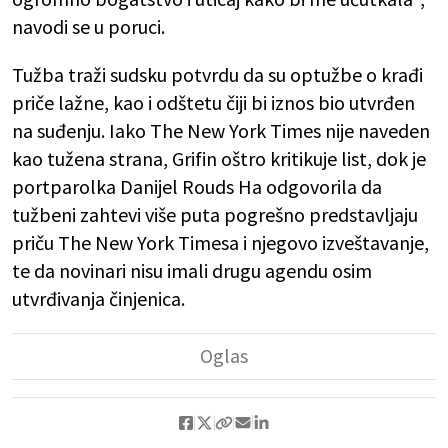
navodi se u poruci.
Tužba traži sudsku potvrdu da su optužbe o krađi
priče lažne, kao i odštetu čiji bi iznos bio utvrđen
na suđenju. Iako The New York Times nije naveden
kao tužena strana, Grifin oštro kritikuje list, dok je
portparolka Danijel Rouds Ha odgovorila da
tužbeni zahtevi više puta pogrešno predstavljaju
priču The New York Timesa i njegovo izveštavanje,
te da novinari nisu imali drugu agendu osim
utvrđivanja činjenica.