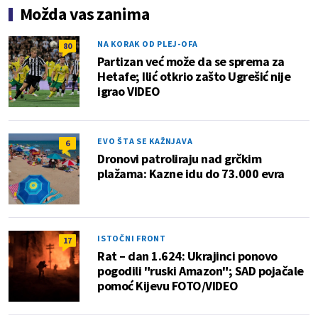
Možda vas zanima
NA KORAK OD PLEJ-OFA
80
Partizan već može da se sprema za
Hetafe; Ilić otkrio zašto Ugrešić nije
igrao VIDEO
EVO ŠTA SE KAŽNJAVA
6
Dronovi patroliraju nad grčkim
plažama: Kazne idu do 73.000 evra
ISTOČNI FRONT
17
Rat – dan 1.624: Ukrajinci ponovo
pogodili "ruski Amazon"; SAD pojačale
pomoć Kijevu FOTO/VIDEO