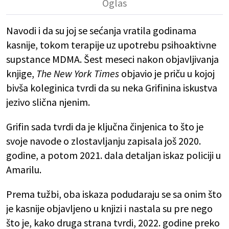
Navodi i da su joj se sećanja vratila godinama
kasnije, tokom terapije uz upotrebu psihoaktivne
supstance MDMA. Šest meseci nakon objavljivanja
knjige,
The New York Times
objavio je priču u kojoj
bivša koleginica tvrdi da su neka Grifinina iskustva
jezivo slična njenim.
Grifin sada tvrdi da je ključna činjenica to što je
svoje navode o zlostavljanju zapisala još 2020.
godine, a potom 2021. dala detaljan iskaz policiji u
Amarilu.
Prema tužbi, oba iskaza podudaraju se sa onim što
je kasnije objavljeno u knjizi i nastala su pre nego
što je, kako druga strana tvrdi, 2022. godine preko