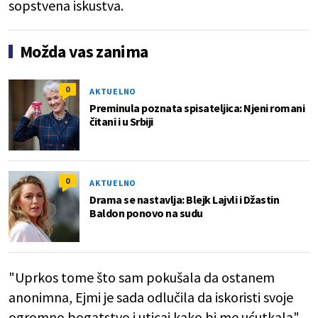
sopstvena iskustva.
Možda vas zanima
0
AKTUELNO
Preminula poznata spisateljica: Njeni romani
čitani i u Srbiji
0
AKTUELNO
Drama se nastavlja: Blejk Lajvli i Džastin
Baldon ponovo na sudu
"Uprkos tome što sam pokušala da ostanem
anonimna, Ejmi je sada odlučila da iskoristi svoje
ogromno bogatstvo i uticaj kako bi me ućutkala",