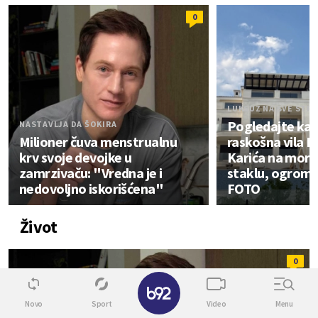
0
LUKSUZ NA SVE STR
Pogledajte kak
NASTAVLJA DA ŠOKIRA
Milioner čuva menstrualnu
raskošna vila 
krv svoje devojke u
Karića na moru:
zamrzivaču: "Vredna je i
staklu, ogroma
nedovoljno iskorišćena"
FOTO
Život
0
✕
Novo
Sport
Video
Menu